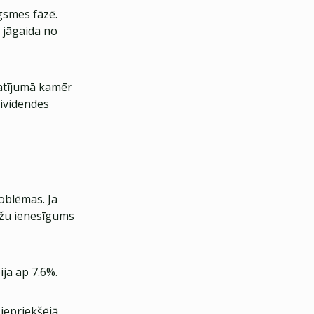
gsmes fāzē.
 jāgaida no
katījumā kamēr
ividendes
oblēmas. Ja
nžu ienesīgums
ja ap 7.6%.
iepriekšējā