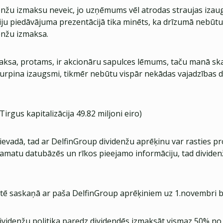
nžu izmaksu neveic, jo uzņēmums vēl atrodas straujas izau
iju piedāvājuma prezentācijā tika minēts, ka drīzumā nebūtu
nžu izmaksa.
aksa, protams, ir akcionāru sapulces lēmums, taču manā s
urpina izaugsmi, tikmēr nebūtu vispār nekādas vajadzības d
Tirgus kapitalizācija 49.82 miljoni eiro)
ievadā, tad ar DelfinGroup dividenžu aprēķinu var rasties pr
amatu datubāzēs un rīkos pieejamo informāciju, tad divide
ātē saskaņā ar paša DelfinGroup aprēķiniem uz 1.novembri bi
ividenžu politika paredz dividendēs izmaksāt vismaz 50% no 