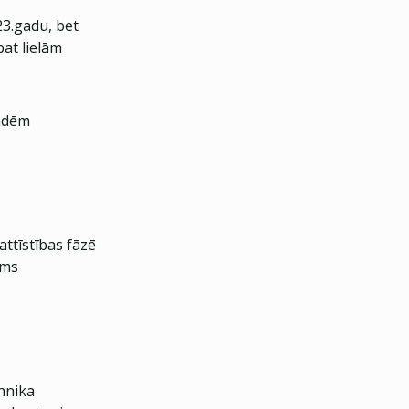
23.gadu, bet
pat lielām
endēm
attīstības fāzē
ums
hnika