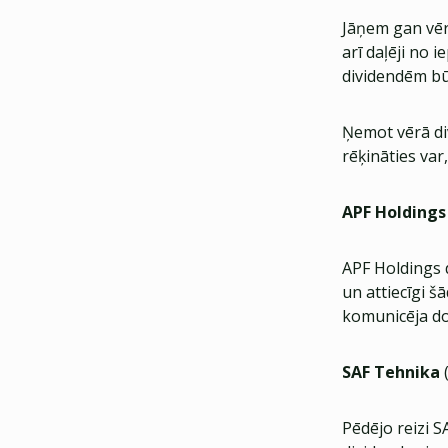
Jāņem gan vērā
arī daļēji no 
dividendēm bū
Ņemot vērā di
rēķināties var
APF Holdings
APF Holdings d
un attiecīgi 
komunicēja do
SAF Tehnika
(
Pēdējo reizi 