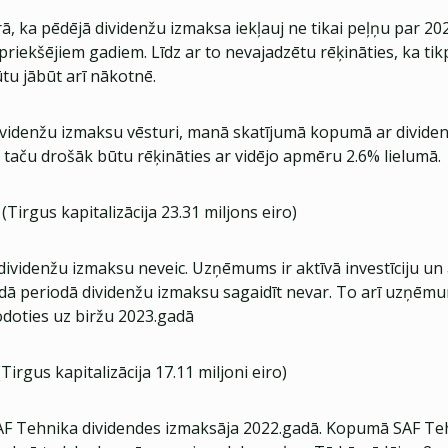
, ka pēdējā dividenžu izmaksa iekļauj ne tikai peļņu par 20
iepriekšējiem gadiem. Līdz ar to nevajadzētu rēķināties, ka tik
tu jābūt arī nākotnē.
videnžu izmaksu vēsturi, manā skatījumā kopumā ar divid
, taču drošāk būtu rēķināties ar vidējo apmēru 2.6% lielumā.
(Tirgus kapitalizācija 23.31 miljons eiro)
ividenžu izmaksu neveic. Uzņēmums ir aktīvā investīciju un 
šādā periodā dividenžu izmaksu sagaidīt nevar. To arī uzņēm
doties uz biržu 2023.gadā
Tirgus kapitalizācija 17.11 miljoni eiro)
SAF Tehnika dividendes izmaksāja 2022.gadā. Kopumā SAF Te