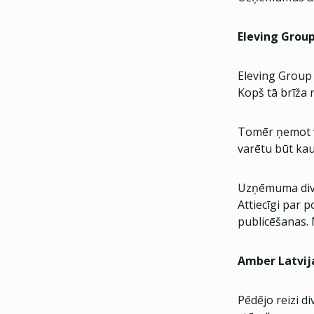
Eleving Grou
Eleving Group i
Kopš tā brīža 
Tomēr ņemot v
varētu būt kau
Uzņēmuma divi
Attiecīgi par 
publicēšanas. 
Amber Latvij
Pēdējo reizi d