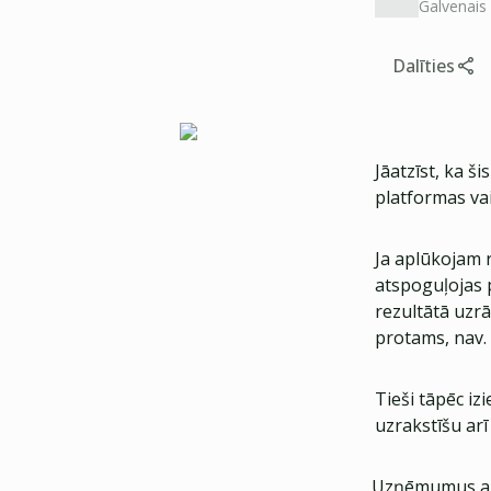
Galvenais
Dalīties
Jāatzīst, ka š
platformas va
Ja aplūkojam r
atspoguļojas 
rezultātā uzrā
protams, nav. 
Tieši tāpēc iz
uzrakstīšu ar
Uzņēmumus apsk