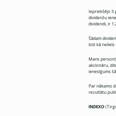
Iepriekšējo 3 
dividenžu ien
dividendi, ir 1
Šādam dividen
būt kā neliels
Mans personīg
akcionāru, dib
ienesīgums šā
Par nākamo di
rezultātu publ
INDEXO
(Tirgu