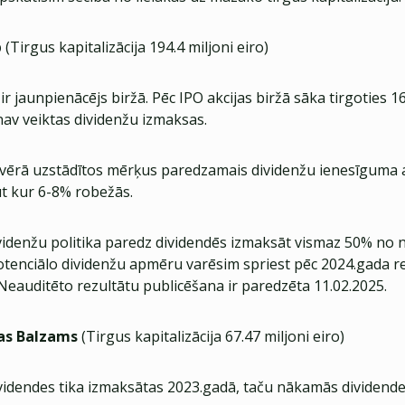
p
(Tirgus kapitalizācija 194.4 miljoni eiro)
r jaunpienācējs biržā. Pēc IPO akcijas biržā sāka tirgoties 16
nav veiktas dividenžu izmaksas.
ērā uzstādītos mērķus paredzamais dividenžu ienesīguma
t kur 6-8% robežās.
denžu politika paredz dividendēs izmaksāt vismaz 50% no n
potenciālo dividenžu apmēru varēsim spriest pēc 2024.gada r
Neauditēto rezultātu publicēšana ir paredzēta 11.02.2025.
as Balzams
(Tirgus kapitalizācija 67.47 miljoni eiro)
ividendes tika izmaksātas 2023.gadā, taču nākamās dividendes