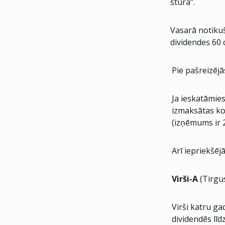
stūra”.
Vasarā notikuš
dividendes 60 
Pie pašreizējā
Ja ieskatāmie
izmaksātas ko
(izņēmums ir 
Arī iepriekšējā
Virši-A
(Tirgus
Virši katru g
dividendēs lī