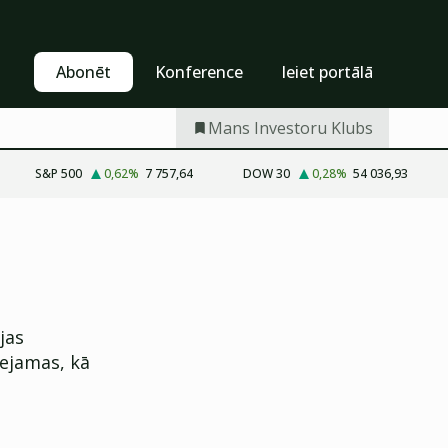
Pašapkalpošanās
Abonēt
Abonēt
Konference
Ieiet portālā
Mans Investoru Klubs
S&P 500
0,62
%
7 757,64
DOW 30
0,28
%
54 036,93
jas
eejamas, kā