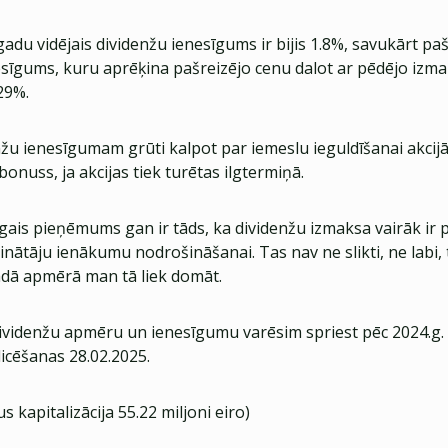
gadu vidējais dividenžu ienesīgums ir bijis 1.8%, savukārt paš
esīgums, kuru aprēķina pašreizējo cenu dalot ar pēdējo izm
.29%.
žu ienesīgumam grūti kalpot par iemeslu ieguldīšanai akcijās
 bonuss, ja akcijas tiek turētas ilgtermiņā.
ais pieņēmums gan ir tāds, ka dividenžu izmaksa vairāk ir p
inātāju ienākumu nodrošināšanai. Tas nav ne slikti, ne labi,
dā apmērā man tā liek domāt.
videnžu apmēru un ienesīgumu varēsim spriest pēc 2024.g.
icēšanas 28.02.2025.
s kapitalizācija 55.22 miljoni eiro)