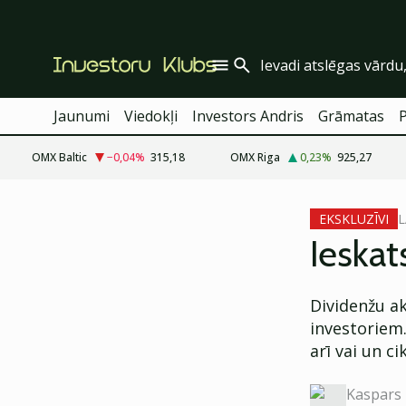
Jaunumi
Viedokļi
Investors Andris
Grāmatas
OMX Baltic
−0,04
%
315,18
OMX Riga
0,23
%
925,27
cebook
cebook
L
EKSKLUZĪVI
Twitter)
Twitter)
Ieskat
kedIn
kedIn
Dividenžu ak
ail
ail
investoriem.
k
k
arī vai un c
Kaspars 