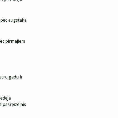
ā pēc augstākā
 pēc pirmajiem
atru gadu ir
pēdējā
ā pašreizējais