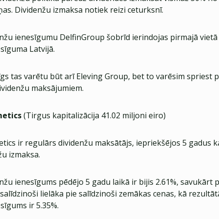
as. Dividenžu izmaksa notiek reizi ceturksnī.
enžu ienesīgumu DelfinGroup šobrīd ierindojas pirmajā viet
sīguma Latvijā.
zīgs tas varētu būt arī Eleving Group, bet to varēsim spriest
dividenžu maksājumiem.
etics
(Tirgus kapitalizācija 41.02 miljoni eiro)
ics ir regulārs dividenžu maksātājs, iepriekšējos 5 gadus k
žu izmaksa.
enžu ienesīgums pēdējo 5 gadu laikā ir bijis 2.61%, savukārt 
 salīdzinoši lielāka pie salīdzinoši zemākas cenas, kā rezultāt
sīgums ir 5.35%.