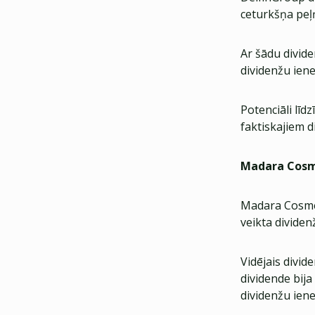
ceturkšņa peļņ
Ar šādu divid
dividenžu iene
Potenciāli līd
faktiskajiem 
Madara Cosm
Madara Cosmet
veikta dividen
Vidējais divid
dividende bija
dividenžu iene