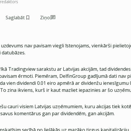
 redaktors
Saglabāt
Ziņo
is uzdevums nav pavisam viegli īstenojams, vienkārši pielieto
i datubāzes.
īkā Tradingview sarakstu ar Latvijas akcijām, tad dividendes
pavisam ērmoti. Piemēram, DelfinGroup gadījumā dati nav pil
da vien dividendi 0.01 eiro apmērā ar dividenžu ienesīgumu 
To zina ikviens, kurš ir kaut mazliet iepazinies ar šo uzņē
iešu cauri visiem Latvijas uzņēmumiem, kuru akcijas tiek kot
ī savus komentārus gan par dividendēm, gan akcijām.
atīsim secībā no lielākās uz mazāko tirgus kapitalizāciju.