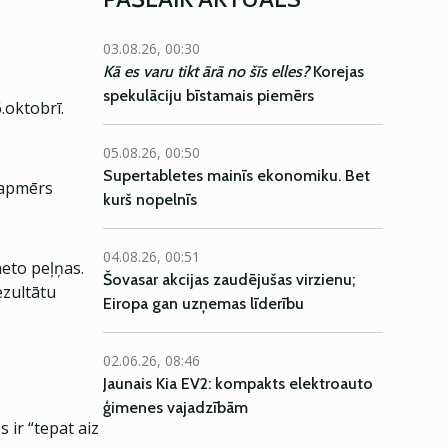
03.08.26, 00:30
Kā es varu tikt ārā no šīs elles?
Korejas
spekulāciju bīstamais piemērs
.oktobrī.
05.08.26, 00:50
Supertabletes mainīs ekonomiku. Bet
 apmērs
kurš nopelnīs
04.08.26, 00:51
eto peļņas.
Šovasar akcijas zaudējušas virzienu;
ezultātu
Eiropa gan uzņemas līderību
02.06.26, 08:46
Jaunais Kia EV2: kompakts elektroauto
ģimenes vajadzībām
 ir “tepat aiz