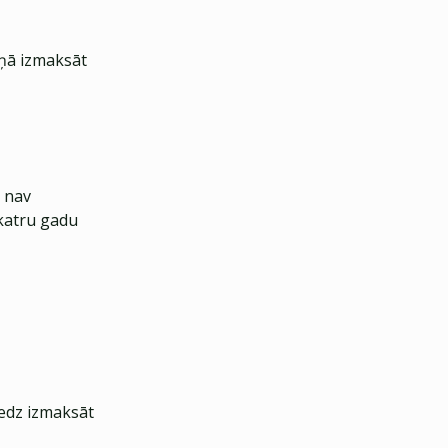
aņā izmaksāt
s nav
katru gadu
redz izmaksāt