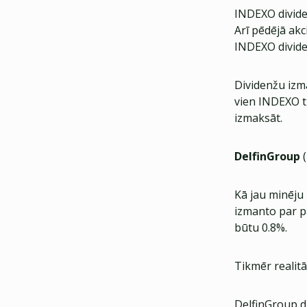
INDEXO divide
Arī pēdējā akc
INDEXO divide
Dividenžu izm
vien INDEXO t
izmaksāt.
DelfinGroup
(
Kā jau minēju 
izmanto par p
būtu 0.8%.
Tikmēr realit
DelfinGroup d