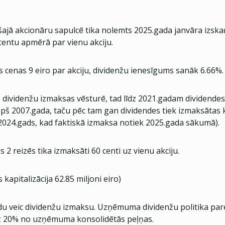
ajā akcionāru sapulcē tika nolemts 2025.gada janvāra izsk
centu apmērā par vienu akciju.
s cenas 9 eiro par akciju, dividenžu ienesīgums sanāk 6.66%.
s dividenžu izmaksas vēsturē, tad līdz 2021.gadam dividende
pš 2007.gada, taču pēc tam gan dividendes tiek izmaksātas 
2024.gads, kad faktiskā izmaksa notiek 2025.gada sākumā).
s 2 reizēs tika izmaksāti 60 centi uz vienu akciju.
 kapitalizācija 62.85 miljoni eiro)
adu veic dividenžu izmaksu. Uzņēmuma dividenžu politika pa
dz 20% no uzņēmuma konsolidētās peļņas.