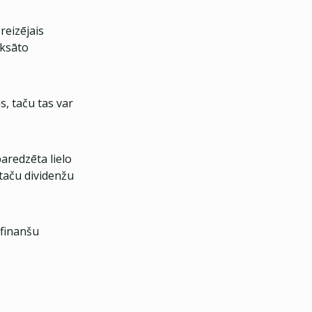
reizējais
aksāto
, taču tas var
aredzēta lielo
 taču dividenžu
 finanšu