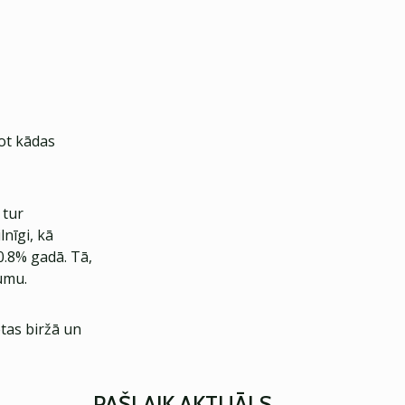
jot kādas
 tur
nīgi, kā
0.8% gadā. Tā,
mumu.
ētas biržā un
PAŠLAIK AKTUĀLS