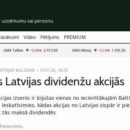
Pasākumi
Video
Pētījums
PREMIUM
OMX Tallinn
−0,06
%
2 157,09
OMX Vilnius
−0,16
%
1 501,55
ATVIJAS BALZAMS
15.01.25, 16:33
s Latvijas dividenžu akcijās
cijas izsenis ir bijušas vienas no iecienītākajām Balti
 Ieskatīsimies, kādas akcijas no Latvijas vispār ir pi
ik tās maksā dividendēs.
Peisenieks