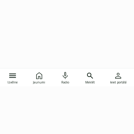
Izvēlne
Jaunumi
Radio
Meklēt
Ieiet portālā
Gunāra Astras iela 8B, Rīga, LV-1082
janis.skupelis@investoruklubs.lv