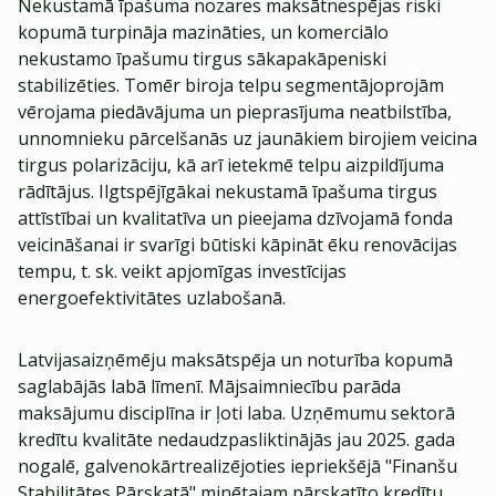
Nekustamā īpašuma nozares maksātnespējas riski
kopumā turpināja mazināties, un komerciālo
nekustamo īpašumu tirgus sākapakāpeniski
stabilizēties. Tomēr biroja telpu segmentājoprojām
vērojama piedāvājuma un pieprasījuma neatbilstība,
unnomnieku pārcelšanās uz jaunākiem birojiem veicina
tirgus polarizāciju, kā arī ietekmē telpu aizpildījuma
rādītājus. Ilgtspējīgākai nekustamā īpašuma tirgus
attīstībai un kvalitatīva un pieejama dzīvojamā fonda
veicināšanai ir svarīgi būtiski kāpināt ēku renovācijas
tempu, t. sk. veikt apjomīgas investīcijas
energoefektivitātes uzlabošanā.
Latvijasaizņēmēju maksātspēja un noturība kopumā
saglabājās labā līmenī. Mājsaimniecību parāda
maksājumu disciplīna ir ļoti laba. Uzņēmumu sektorā
kredītu kvalitāte nedaudzpasliktinājās jau 2025. gada
nogalē, galvenokārtrealizējoties iepriekšējā "Finanšu
Stabilitātes Pārskatā" minētajam pārskatīto kredītu