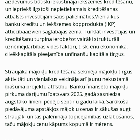
aizdevumus būtiski iekustināja iekšzemes kreditēšanu,
un iepriekš ilgstoši nepietiekamais kreditēšanas
atbalsts investīcijām sācis palielināties.Vienlaikus
banku kredītu un iekšzemes kopprodukta (IKP)
attiecībaaizvien saglabājas zema. Turklāt investīcijas un
kreditēšanu turpina ierobežot vairāki strukturāli
uzņēmējdarbības vides faktori, t. sk. ēnu ekonomika,
cilvēkkapitāla pieejamība unfinanšu kapitāla tirgus.
Straujāka mājokļu kreditēšana sekmēja mājokļu tirgus
aktivitāti un vienlaikus veicināja arī jaunu nekustamā
īpašuma projektu attīstību. Banku finansēto mājokļu
pirkuma darījumu īpatsvars 2025. gadā sasniedza
augstāko līmeni pēdējo septiņu gadu laikā. Sarūkoša
piedāvājuma apstākļos mājokļu cenas ir sākušas augt
straujāk, un tas palēnināja topieejamības uzlabošanos,
taču mājokļu cenu kāpums kopumā ir mērens.