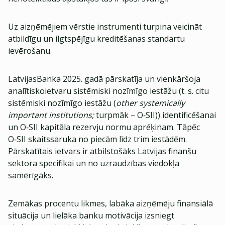
Uz aizņēmējiem vērstie instrumenti turpina veicināt
atbildīgu un ilgtspējīgu kreditēšanas standartu
ievērošanu.
LatvijasBanka 2025. gadā pārskatīja un vienkāršoja
analītiskoietvaru sistēmiski nozīmīgo iestāžu (t. s. citu
sistēmiski nozīmīgo iestāžu (
other systemically
important institutions;
turpmāk – O‑SII)) identificēšanai
un O‑SII kapitāla rezervju normu aprēķinam. Tāpēc
O‑SII skaitssaruka no piecām līdz trim iestādēm.
Pārskatītais ietvars ir atbilstošāks Latvijas finanšu
sektora specifikai un no uzraudzības viedokļa
samērīgāks.
Zemākas procentu likmes, labāka aizņēmēju finansiālā
situācija un lielāka banku motivācija izsniegt