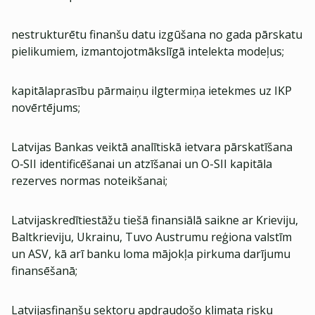
nestrukturētu finanšu datu izgūšana no gada pārskatu
pielikumiem, izmantojotmākslīgā intelekta modeļus;
kapitālaprasību pārmaiņu ilgtermiņa ietekmes uz IKP
novērtējums;
Latvijas Bankas veiktā analītiskā ietvara pārskatīšana
O‑SII identificēšanai un atzīšanai un O-SII kapitāla
rezerves normas noteikšanai;
Latvijaskredītiestāžu tiešā finansiālā saikne ar Krieviju,
Baltkrieviju, Ukrainu, Tuvo Austrumu reģiona valstīm
un ASV, kā arī banku loma mājokļa pirkuma darījumu
finansēšanā;
Latvijasfinanšu sektoru apdraudošo klimata risku