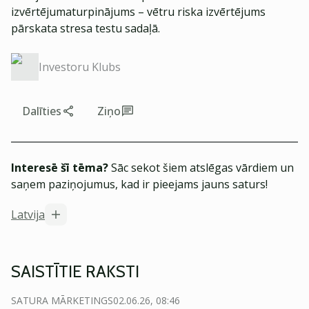
izvērtējumaturpinājums – vētru riska izvērtējums
pārskata stresa testu sadaļā.
Investoru Klubs
Dalīties
Ziņo
Interesē šī tēma?
Sāc sekot šiem atslēgas vārdiem un
saņem paziņojumus, kad ir pieejams jauns saturs!
Latvija
SAISTĪTIE RAKSTI
SATURA MĀRKETINGS
02.06.26, 08:46