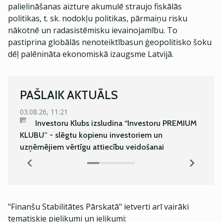
palielināšanas aizture akumulē straujo fiskālās
politikas, t. sk. nodokļu politikas, pārmaiņu risku
nākotnē un radasistēmisku ievainojamību. To
pastiprina globālās nenoteiktībasun ģeopolitisko šoku
dēļ palēnināta ekonomiskā izaugsme Latvijā.
PAŠLAIK AKTUĀLS
03.08.26, 11:21
03.08.
Investoru Klubs izsludina “Investoru PREMIUM
Kā es 
KLUBU” - slēgtu kopienu investoriem un
bīsta
uzņēmējiem vērtīgu attiecību veidošanai
"Finanšu Stabilitātes Pārskatā" ietverti arī vairāki
tematiskie pielikumi un ielikumi: