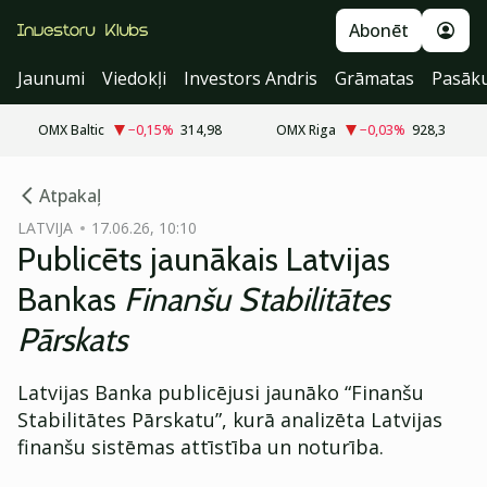
Abonēt
Jaunumi
Viedokļi
Investors Andris
Grāmatas
Pasāk
OMX Baltic
−0,15
%
314,98
OMX Riga
−0,03
%
928,3
cebook
cebook
Atpakaļ
Twitter)
Twitter)
LATVIJA
17.06.26, 10:10
Publicēts jaunākais Latvijas
kedIn
kedIn
Bankas
Finanšu Stabilitātes
ail
ail
Pārskats
k
k
Latvijas Banka publicējusi jaunāko “Finanšu
Stabilitātes Pārskatu”, kurā analizēta Latvijas
finanšu sistēmas attīstība un noturība.