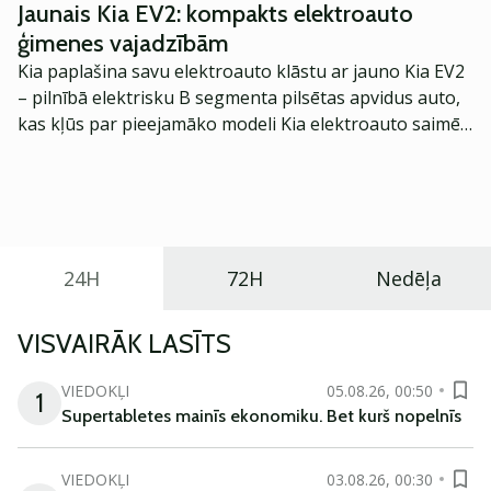
Jaunais Kia EV2: kompakts elektroauto
ģimenes vajadzībām
Kia paplašina savu elektroauto klāstu ar jauno Kia EV2
– pilnībā elektrisku B segmenta pilsētas apvidus auto,
kas kļūs par pieejamāko modeli Kia elektroauto saimē
Eiropā. Modelis izstrādāts ar mērķi piedāvāt ģimenēm
praktisku un tehnoloģiski modernu automobili
ikdienas vajadzībām.
24H
72H
Nedēļa
VISVAIRĀK LASĪTS
VIEDOKĻI
05.08.26, 00:50
1
Supertabletes mainīs ekonomiku. Bet kurš nopelnīs
VIEDOKĻI
03.08.26, 00:30