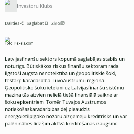
Investoru Klubs
Dalīties
Saglabāt
Ziņo
Foto:
Pexels.com
Latvijasfinanšu sektors kopumā saglabājas stabils un
noturīgs. Būtiskākos riskus finanšu sektoram rada
ilgstoši augsta nenoteiktība un ģeopolitiskie šoki,
tostarp karadarbība TuvoAustrumu reģionā.
Ģeopolitisko šoku ietekmi uz Latvijasfinanšu sistēmu
mazina tās aizvien nelielā tiešā finansiālā saikne ar
šoku epicentriem. Tomēr Tuvajos Austrumos
notiekošāskaradarbības dēļ pieaudzis
energoietilpīgāko nozaru aizņēmēju kredītrisks un var
palēnināties līdz šim aktīvā kreditēšanas izaugsme.