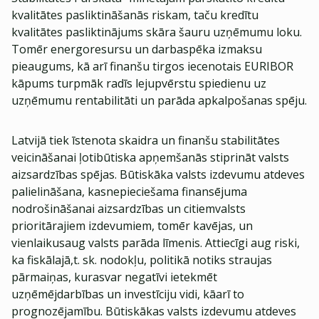
kvalitātes pasliktināšanās riskam, taču kredītu
kvalitātes pasliktinājums skāra šauru uzņēmumu loku.
Tomēr energoresursu un darbaspēka izmaksu
pieaugums, kā arī finanšu tirgos iecenotais EURIBOR
kāpums turpmāk radīs lejupvērstu spiedienu uz
uzņēmumu rentabilitāti un parāda apkalpošanas spēju.
Latvijā tiek īstenota skaidra un finanšu stabilitātes
veicināšanai ļotibūtiska apņemšanās stiprināt valsts
aizsardzības spējas. Būtiskāka valsts izdevumu atdeves
palielināšana, kasnepieciešama finansējuma
nodrošināšanai aizsardzības un citiemvalsts
prioritārajiem izdevumiem, tomēr kavējas, un
vienlaikusaug valsts parāda līmenis. Attiecīgi aug riski,
ka fiskālajā,t. sk. nodokļu, politikā notiks straujas
pārmaiņas, kurasvar negatīvi ietekmēt
uzņēmējdarbības un investīciju vidi, kāarī to
prognozējamību. Būtiskākas valsts izdevumu atdeves