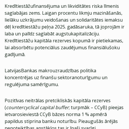
Kredītiestāžufinansējuma un likviditātes riska līmenis
saglabājas zems. Laigan procentu likmju mazināšanās,
lielāku uzkrājumu veidošanas un solidaritātes iemaksu
dēļ kredītiestāžu peļņa 2025. gadāsaruka, tā joprojām ir
laba un palīdz saglabāt augstukapitalizāciju.
Kredītiestāžu kapitāla rezerves kopumā ir pietiekamas,
lai absorbētu potenciālus zaudējumus finansiālušoku
gadījumā.
LatvijasBankas makrouzraudzības politika
koncentrējas uz finanšu sektoranoturīgumu un
regulējuma samērīgumu.
Pozitīvas neitrālas pretcikliskās kapitāla rezerves
(
countercyclical capital buffer
; turpmāk – CCyB) pieejas
ietvarosieviestā CCyB bāzes norma 1 % apmērā
papildus stiprina banku noturību. Pieaugušās ārējās
nenoteiktības apstākļos tas ir īpaši svarīgi.