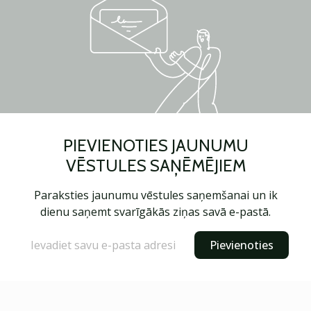
PIEVIENOTIES JAUNUMU
VĒSTULES SAŅĒMĒJIEM
Paraksties jaunumu vēstules saņemšanai un ik
dienu saņemt svarīgākās ziņas savā e-pastā.
Pievienoties