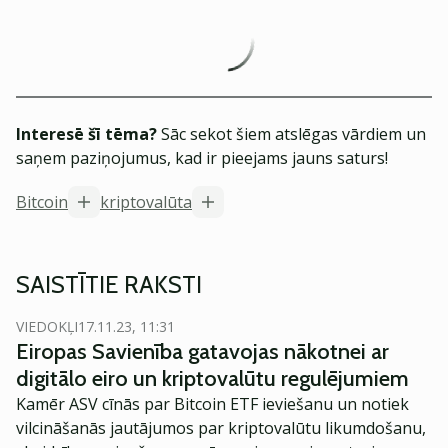
Interesē šī tēma?
Sāc sekot šiem atslēgas vārdiem un
saņem paziņojumus, kad ir pieejams jauns saturs!
Bitcoin
kriptovalūta
SAISTĪTIE RAKSTI
VIEDOKĻI
17.11.23, 11:31
Eiropas Savienība gatavojas nākotnei ar
digitālo eiro un kriptovalūtu regulējumiem
Kamēr ASV cīnās par Bitcoin ETF ieviešanu un notiek
vilcināšanās jautājumos par kriptovalūtu likumdošanu,