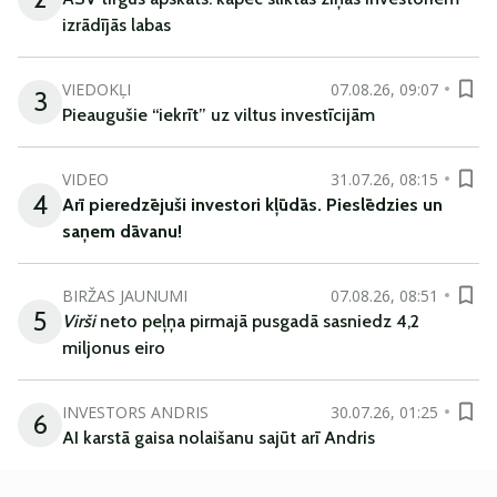
izrādījās labas
VIEDOKĻI
07.08.26, 09:07
3
Pieaugušie “iekrīt” uz viltus investīcijām
VIDEO
31.07.26, 08:15
4
Arī
pieredzējuši
investori
kļūdā
s
.
Pieslēdzies un
saņem
dāvanu
!
BIRŽAS JAUNUMI
07.08.26, 08:51
5
Virši
neto peļņa pirmajā pusgadā sasniedz 4,2
miljonus eiro
INVESTORS ANDRIS
30.07.26, 01:25
6
AI karstā gaisa nolaišanu sajūt arī Andris