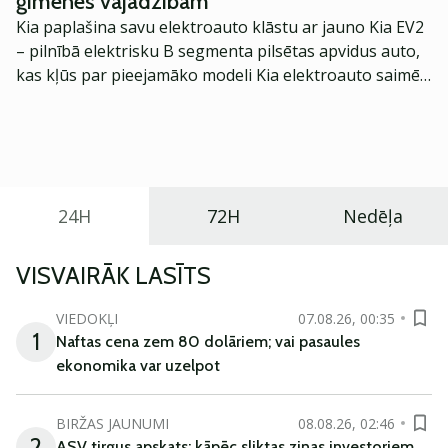
ģimenes vajadzībām
kura autore ir Binance pārstāve Latvijā un Igaunijā
Kia paplašina savu elektroauto klāstu ar jauno Kia EV2
Polina Brotjē.
– pilnībā elektrisku B segmenta pilsētas apvidus auto,
kas kļūs par pieejamāko modeli Kia elektroauto saimē
Eiropā. Modelis izstrādāts ar mērķi piedāvāt ģimenēm
praktisku un tehnoloģiski modernu automobili
ikdienas vajadzībām.
24H
72H
Nedēļa
VISVAIRĀK LASĪTS
VIEDOKĻI
07.08.26, 00:35
1
Naftas cena zem 80 dolāriem; vai pasaules
ekonomika var uzelpot
BIRŽAS JAUNUMI
08.08.26, 02:46
2
ASV tirgus apskats: kāpēc sliktas ziņas investoriem