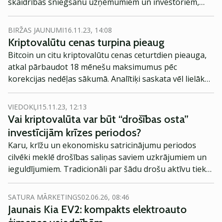
skaidrības sniegšanu uzņēmumiem un investoriem,
Eiropas Savienība (ES) gatavojas nākotnei ar digitālo
eiro un kriptovalūtu regulējumiem.
BIRŽAS JAUNUMI
16.11.23, 14:08
Kriptovalūtu cenas turpina pieaug
Bitcoin un citu kriptovalūtu cenas ceturtdien pieauga,
atkal pārbaudot 18 mēnešu maksimumus pēc
korekcijas nedēļas sākumā. Analītiķi saskata vēl lielāku
augšupeju.
VIEDOKĻI
15.11.23, 12:13
Vai kriptovalūta var būt “drošības osta”
investīcijām krīzes periodos?
Karu, krīžu un ekonomisku satricinājumu periodos
cilvēki meklē drošības saliņas saviem uzkrājumiem un
ieguldījumiem. Tradicionāli par šādu drošu aktīvu tiek
uzskatīts zelts, tomēr līdz ar digitālo tehnloloģiju
attīstību ir “digitalizējusies” arī ekonomika, radot
SATURA MĀRKETINGS
02.06.26, 08:46
netradicionālākas un, iespējams, arī pievilcīgākas
Jaunais Kia EV2: kompakts elektroauto
aktīvu uzkrāšanas iespējas. Turpinājumā viedokļraksts,