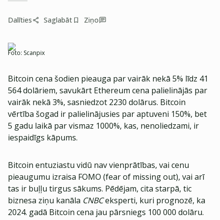
Dalīties
Saglabāt
Ziņo
Foto:
Scanpix
Bitcoin cena šodien pieauga par vairāk nekā 5% līdz 41
564 dolāriem, savukārt Ethereum cena palielinājās par
vairāk nekā 3%, sasniedzot 2230 dolārus. Bitcoin
vērtība šogad ir palielinājusies par aptuveni 150%, bet
5 gadu laikā par vismaz 1000%, kas, nenoliedzami, ir
iespaidīgs kāpums.
Bitcoin entuziastu vidū nav vienprātības, vai cenu
pieaugumu izraisa FOMO (fear of missing out), vai arī
tas ir buļļu tirgus sākums. Pēdējam, cita starpā, tic
biznesa ziņu kanāla
CNBC
eksperti, kuri prognozē, ka
2024. gadā Bitcoin cena jau pārsniegs 100 000 dolāru.