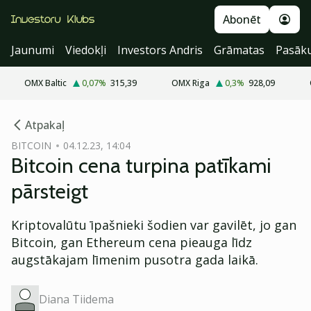
Abonēt
Jaunumi
Viedokļi
Investors Andris
Grāmatas
Pasāk
OMX Baltic
0,07
%
315,39
OMX Riga
0,3
%
928,09
cebook
Atpakaļ
Twitter)
BITCOIN
04.12.23, 14:04
Bitcoin cena turpina patīkami
kedIn
pārsteigt
ail
Kriptovalūtu īpašnieki šodien var gavilēt, jo gan
k
Bitcoin, gan Ethereum cena pieauga līdz
augstākajam līmenim pusotra gada laikā.
Diana Tiidema