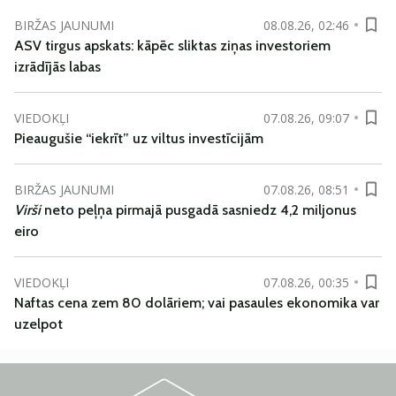
BIRŽAS JAUNUMI
08.08.26, 02:46
ASV tirgus apskats: kāpēc sliktas ziņas investoriem
izrādījās labas
VIEDOKĻI
07.08.26, 09:07
Pieaugušie “iekrīt” uz viltus investīcijām
BIRŽAS JAUNUMI
07.08.26, 08:51
Virši
neto peļņa pirmajā pusgadā sasniedz 4,2 miljonus
eiro
VIEDOKĻI
07.08.26, 00:35
Naftas cena zem 80 dolāriem; vai pasaules ekonomika var
uzelpot