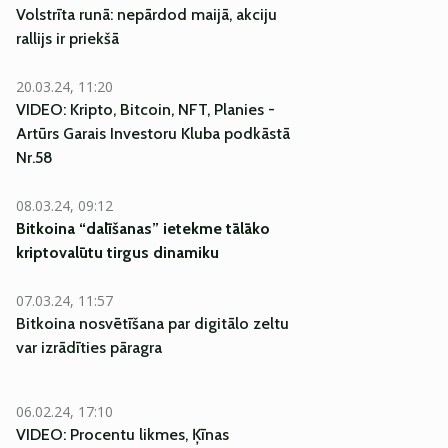
Volstrīta runā: nepārdod maijā, akciju
rallijs ir priekšā
20.03.24, 11:20
VIDEO: Kripto, Bitcoin, NFT, Planies -
Artūrs Garais Investoru Kluba podkāstā
Nr.58
08.03.24, 09:12
Bitkoina “dalīšanas” ietekme tālāko
kriptovalūtu tirgus dinamiku
07.03.24, 11:57
Bitkoina nosvētīšana par digitālo zeltu
var izrādīties pāragra
06.02.24, 17:10
VIDEO: Procentu likmes, Ķīnas