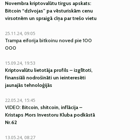
Novembra kriptovalūtu tirgus apskats:
Bitcoin “dzīvojas” pa vēsturiskām cenu
virsotnēm un spraigā cīņa par trešo vietu
25.11.24, 09:05
Trampa eiforija bitkoinu noved pie 100
000
15.09.24, 19:53
Kriptovalūtu lietotāja profils – izglītoti,
finansiāli nodrošināti un ieinteresēti
jaunajās tehnoloģijās
22.05.24, 15:45
VIDEO:
Bitcoin, shitcoin, inflācija –
Kristaps Mors Investoru Kluba podkāstā
Nr.62
13.05.24, 08:27