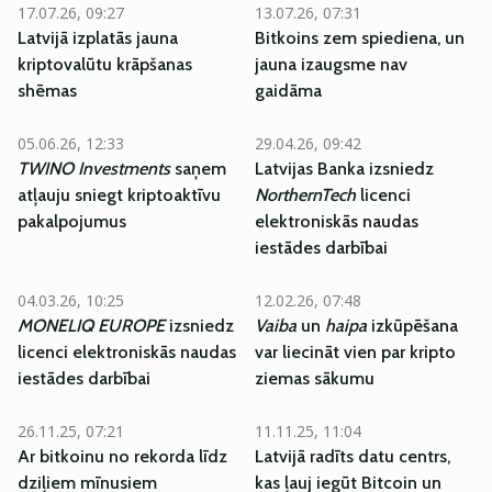
17.07.26, 09:27
13.07.26, 07:31
Latvijā izplatās jauna
Bitkoins zem spiediena, un
kriptovalūtu krāpšanas
jauna izaugsme nav
shēmas
gaidāma
05.06.26, 12:33
29.04.26, 09:42
TWINO Investments
saņem
Latvijas Banka izsniedz
atļauju sniegt kriptoaktīvu
NorthernTech
licenci
pakalpojumus
elektroniskās naudas
iestādes darbībai
04.03.26, 10:25
12.02.26, 07:48
MONELIQ EUROPE
izsniedz
Vaiba
un
haipa
izkūpēšana
licenci elektroniskās naudas
var liecināt vien par kripto
iestādes darbībai
ziemas sākumu
26.11.25, 07:21
11.11.25, 11:04
Ar bitkoinu no rekorda līdz
Latvijā radīts datu centrs,
dziļiem mīnusiem
kas ļauj iegūt Bitcoin un