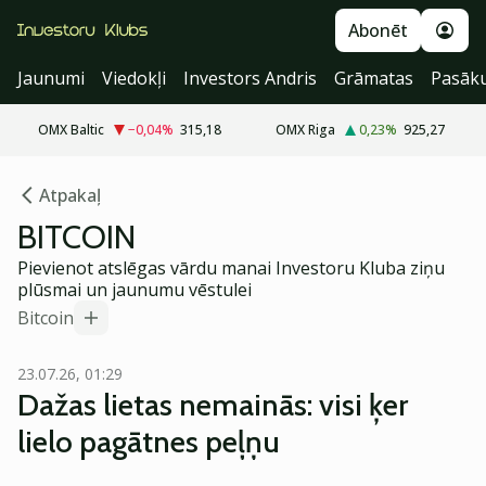
Abonēt
Jaunumi
Viedokļi
Investors Andris
Grāmatas
Pasāk
OMX Baltic
−0,04
%
315,18
OMX Riga
0,23
%
925,27
Atpakaļ
BITCOIN
Pievienot atslēgas vārdu manai Investoru Kluba ziņu
plūsmai un jaunumu vēstulei
Bitcoin
23.07.26, 01:29
Dažas lietas nemainās: visi ķer
lielo pagātnes peļņu