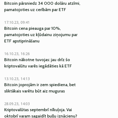
Bitcoin pārsniedz 34 000 dolāru atzīmi,
pamatojoties uz cerībām par ETF
17.10.23, 09:41
Bitcoin cena pieauga par 10%,
pamatojoties uz kļūdainu ziņojumu par
ETF apstiprināšanu
16.10.23, 16:26
Bitcoin nākotne tuvojas: jau drīz šo
kriptovalūtu varēs iegādāties kā ETF
13.10.23, 14:13
Bitcoin joprojām ir zem spiediena, bet
sliktākais varētu būt aiz muguras
28.09.23, 14:03
Kriptovalūtas septembrī nīkuļoja. Vai
oktobrī varam sagaidīt buļļu iznācienu?