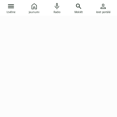
Izvēlne
Jaunumi
Radio
Meklēt
Ieiet portālā
Gunāra Astras iela 8B, Rīga, LV-1082
janis.skupelis@investoruklubs.lv
Abonē
Abonē jaunumus
Reklāma
Publikāciju lietošanas
Vispārējie noteikumi
tiesības
Privātuma politika
Pārtraukt abonēšanu
Iestatījumu pārvaldība