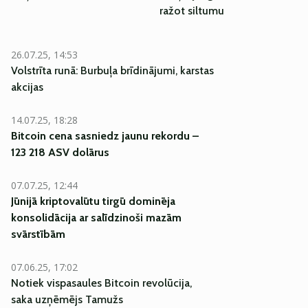
ražot siltumu
26.07.25, 14:53
Volstrīta runā: Burbuļa brīdinājumi, karstas
akcijas
14.07.25, 18:28
Bitcoin cena sasniedz jaunu rekordu –
123 218 ASV dolārus
07.07.25, 12:44
Jūnijā kriptovalūtu tirgū dominēja
konsolidācija ar salīdzinoši mazām
svārstībām
07.06.25, 17:02
Notiek vispasaules Bitcoin revolūcija,
saka uzņēmējs Tamužs