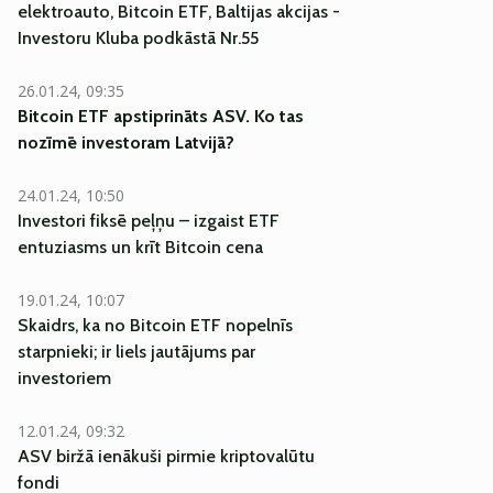
elektroauto, Bitcoin ETF, Baltijas akcijas -
Investoru Kluba podkāstā Nr.55
26.01.24, 09:35
Bitcoin ETF apstiprināts ASV. Ko tas
nozīmē investoram Latvijā?
24.01.24, 10:50
Investori fiksē peļņu – izgaist ETF
entuziasms un krīt Bitcoin cena
19.01.24, 10:07
Skaidrs, ka no Bitcoin ETF nopelnīs
starpnieki; ir liels jautājums par
investoriem
12.01.24, 09:32
ASV biržā ienākuši pirmie kriptovalūtu
fondi