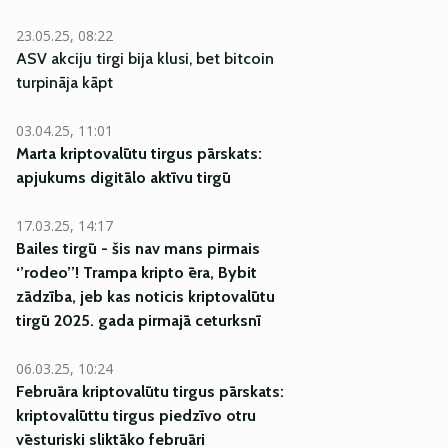
23.05.25, 08:22
ASV akciju tirgi bija klusi, bet bitcoin
turpināja kāpt
03.04.25, 11:01
Marta kriptovalūtu tirgus pārskats:
apjukums digitālo aktīvu tirgū
17.03.25, 14:17
Bailes tirgū - šis nav mans pirmais
‘’rodeo’’! Trampa kripto ēra, Bybit
zādzība, jeb kas noticis kriptovalūtu
tirgū 2025. gada pirmajā ceturksnī
06.03.25, 10:24
Februāra kriptovalūtu tirgus pārskats:
kriptovalūttu tirgus piedzīvo otru
vēsturiski sliktāko februāri