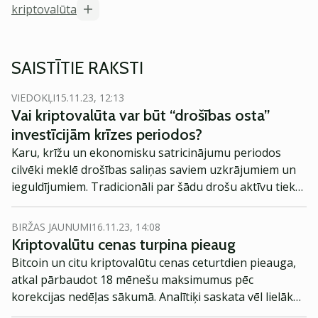
kriptovalūta
SAISTĪTIE RAKSTI
VIEDOKĻI
15.11.23, 12:13
Vai kriptovalūta var būt “drošības osta”
investīcijām krīzes periodos?
Karu, krīžu un ekonomisku satricinājumu periodos
cilvēki meklē drošības saliņas saviem uzkrājumiem un
ieguldījumiem. Tradicionāli par šādu drošu aktīvu tiek
uzskatīts zelts, tomēr līdz ar digitālo tehnloloģiju
attīstību ir “digitalizējusies” arī ekonomika, radot
BIRŽAS JAUNUMI
16.11.23, 14:08
netradicionālākas un, iespējams, arī pievilcīgākas
Kriptovalūtu cenas turpina pieaug
aktīvu uzkrāšanas iespējas. Turpinājumā viedokļraksts,
Bitcoin un citu kriptovalūtu cenas ceturtdien pieauga,
kura autore ir Binance pārstāve Latvijā un Igaunijā
atkal pārbaudot 18 mēnešu maksimumus pēc
Polina Brotjē.
korekcijas nedēļas sākumā. Analītiķi saskata vēl lielāku
augšupeju.