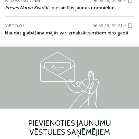
BIRŽAS JAUNUMI
06.08.26, 09:36
Preses Nama Kvartāls
piesaistījis jaunus nomniekus
VIEDOKĻI
06.08.26, 09:21
Naudas glabāšana mājās var izmaksāt simtiem eiro gadā
PIEVIENOTIES JAUNUMU
VĒSTULES SAŅĒMĒJIEM