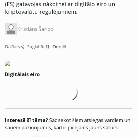
(ES) gatavojas nākotnei ar digitālo eiro un
kriptovalūtu regulējumiem.
Kristiāns Šaripo
Dalīties
Saglabāt
Ziņo
Digitālais eiro
Interesē šī tēma?
Sāc sekot šiem atslēgas vārdiem un
saņem paziņojumus, kad ir pieejams jauns saturs!