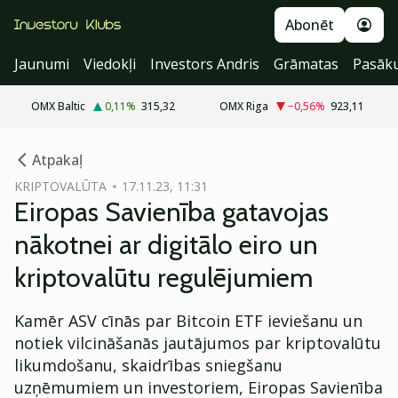
Abonēt
Jaunumi
Viedokļi
Investors Andris
Grāmatas
Pasāk
OMX Baltic
0,11
%
315,32
OMX Riga
−0,56
%
923,11
cebook
Atpakaļ
Twitter)
KRIPTOVALŪTA
17.11.23, 11:31
Eiropas Savienība gatavojas
kedIn
nākotnei ar digitālo eiro un
ail
kriptovalūtu regulējumiem
k
Kamēr ASV cīnās par Bitcoin ETF ieviešanu un
notiek vilcināšanās jautājumos par kriptovalūtu
likumdošanu, skaidrības sniegšanu
uzņēmumiem un investoriem, Eiropas Savienība