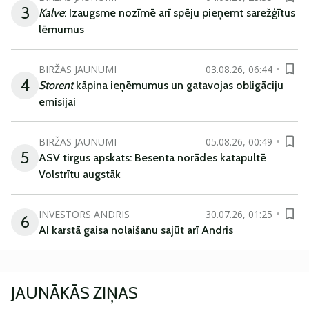
3
Kalve
: Izaugsme nozīmē arī spēju pieņemt sarežģītus
lēmumus
BIRŽAS JAUNUMI
03.08.26, 06:44
4
Storent
kāpina ieņēmumus un gatavojas obligāciju
emisijai
BIRŽAS JAUNUMI
05.08.26, 00:49
5
ASV tirgus apskats: Besenta norādes katapultē
Volstrītu augstāk
INVESTORS ANDRIS
30.07.26, 01:25
6
AI karstā gaisa nolaišanu sajūt arī Andris
JAUNĀKĀS ZIŅAS