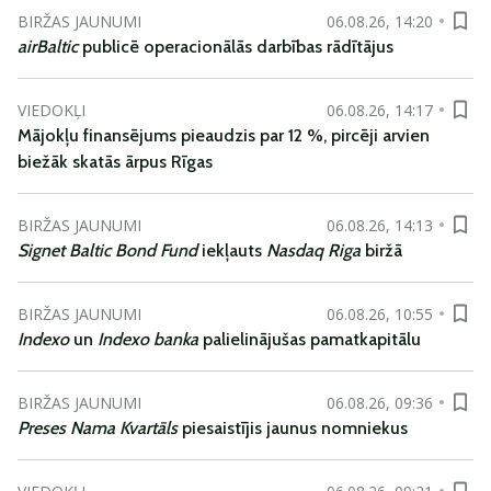
BIRŽAS JAUNUMI
06.08.26, 14:20
airBaltic
publicē operacionālās darbības rādītājus
VIEDOKĻI
06.08.26, 14:17
Mājokļu finansējums pieaudzis par 12 %, pircēji arvien
biežāk skatās ārpus Rīgas
BIRŽAS JAUNUMI
06.08.26, 14:13
Signet Baltic Bond Fund
iekļauts
Nasdaq Riga
biržā
BIRŽAS JAUNUMI
06.08.26, 10:55
Indexo
un
Indexo banka
palielinājušas pamatkapitālu
BIRŽAS JAUNUMI
06.08.26, 09:36
Preses Nama Kvartāls
piesaistījis jaunus nomniekus