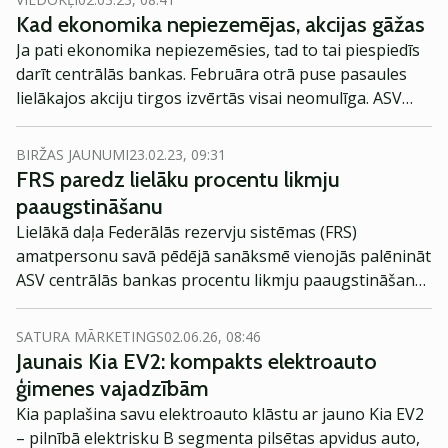
Kad ekonomika nepiezemējas, akcijas gāžas
Ja pati ekonomika nepiezemēsies, tad to tai piespiedīs
darīt centrālās bankas. Februāra otrā puse pasaules
lielākajos akciju tirgos izvērtās visai neomulīga. ASV
akciju cena pēc varenā gada sākuma sašķobās.
BIRŽAS JAUNUMI
23.02.23, 09:31
FRS paredz lielāku procentu likmju
paaugstināšanu
Lielākā daļa Federālās rezervju sistēmas (FRS)
amatpersonu savā pēdējā sanāksmē vienojās palēnināt
ASV centrālās bankas procentu likmju paaugstināšanas
tempu līdz ceturtdaļai procentpunkta. Tas gan
nenozīmē, ka procentu likmju paaugstināšana tiks
SATURA MĀRKETINGS
02.06.26, 08:46
pārtraukta, kamēr inflācija nebūs atgriezusies 2%
Jaunais Kia EV2: kompakts elektroauto
līmenī.
ģimenes vajadzībām
Kia paplašina savu elektroauto klāstu ar jauno Kia EV2
– pilnībā elektrisku B segmenta pilsētas apvidus auto,