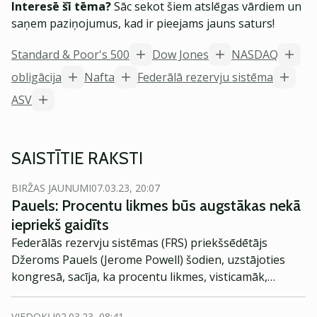
Interesē šī tēma?
Sāc sekot šiem atslēgas vārdiem un
saņem paziņojumus, kad ir pieejams jauns saturs!
Standard & Poor's 500
Dow Jones
NASDAQ
obligācija
Nafta
Federālā rezervju sistēma
ASV
SAISTĪTIE RAKSTI
BIRŽAS JAUNUMI
07.03.23, 20:07
Pauels: Procentu likmes būs augstākas nekā
iepriekš gaidīts
Federālās rezervju sistēmas (FRS) priekšsēdētājs
Džeroms Pauels (Jerome Powell) šodien, uzstājoties
kongresā, sacīja, ka procentu likmes, visticamāk,
turpinās pieaugt un ceļš uz inflācijas samazināšanu būs
bedrains.
VIEDOKĻI
02.03.23, 08:41