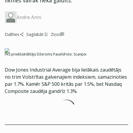
likmes vairāk nekā gaidīts.
Andre Anni
Dalīties
Saglabāt
Ziņo
FRS priekšsēdētājs Džeroms Pauels
Foto:
Scanpix
Dow Jones Industrial Average bija lielākais zaudētājs
no trim Volstrītas galvenajiem indeksiem, samazinoties
par 1.7%. Kamēr S&P 500 kritās par 1.5%, bet Nasdaq
Composite zaudēja gandrīz 1.3%.