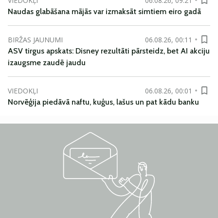
VIEDOKĻI
06.08.26, 09:21
Naudas glabāšana mājās var izmaksāt simtiem eiro gadā
BIRŽAS JAUNUMI
06.08.26, 00:11
ASV tirgus apskats: Disney rezultāti pārsteidz, bet AI akciju
izaugsme zaudē jaudu
VIEDOKĻI
06.08.26, 00:01
Norvēģija piedāvā naftu, kuģus, lašus un pat kādu banku