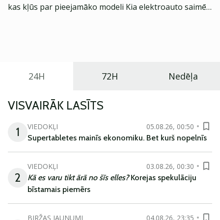
kas kļūs par pieejamāko modeli Kia elektroauto saimē
Eiropā. Modelis izstrādāts ar mērķi piedāvāt ģimenēm
praktisku un tehnoloģiski modernu automobili
ikdienas vajadzībām.
24H
72H
Nedēļa
VISVAIRĀK LASĪTS
VIEDOKĻI
05.08.26, 00:50
1
Supertabletes mainīs ekonomiku. Bet kurš nopelnīs
VIEDOKĻI
03.08.26, 00:30
2
Kā es varu tikt ārā no šīs elles?
Korejas spekulāciju
bīstamais piemērs
BIRŽAS JAUNUMI
04.08.26, 23:35