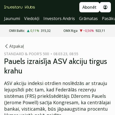
Abonēt
Jaunumi
Viedokļi
Investors Andris
Grāmatas
Pasāk
OMX Baltic
0,11
%
315,32
OMX Riga
−0,56
%
923,11
cebook
Atpakaļ
Twitter)
STANDARD & POOR'S 500
08.03.23, 08:55
Pauels izraisīja ASV akciju tirgus
kedIn
krahu
ail
ASV akciju indeksi otrdien noslēdzās ar strauju
k
lejupslīdi pēc tam, kad Federālās rezervju
sistēmas (FRS) priekšsēdētājs Džeroms Pauels
(Jerome Powell) sacīja Kongresam, ka centrālajai
bankai, visticamāk, būs jāpaaugstina procentu