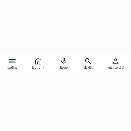
Izvēlne
Jaunumi
Radio
Meklēt
Ieiet portālā
Gunāra Astras iela 8B, Rīga, LV-1082
janis.skupelis@investoruklubs.lv