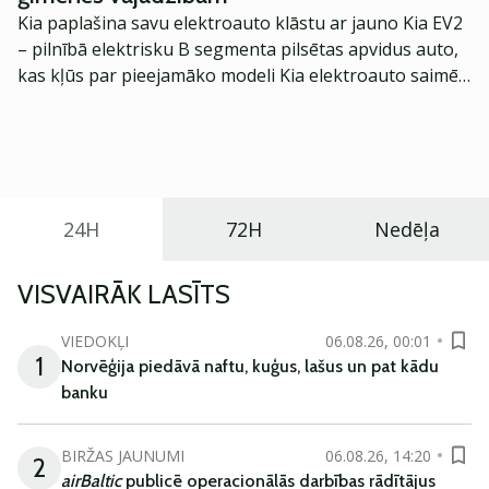
Kia paplašina savu elektroauto klāstu ar jauno Kia EV2
– pilnībā elektrisku B segmenta pilsētas apvidus auto,
kas kļūs par pieejamāko modeli Kia elektroauto saimē
Eiropā. Modelis izstrādāts ar mērķi piedāvāt ģimenēm
praktisku un tehnoloģiski modernu automobili
ikdienas vajadzībām.
24H
72H
Nedēļa
VISVAIRĀK LASĪTS
VIEDOKĻI
06.08.26, 00:01
1
Norvēģija piedāvā naftu, kuģus, lašus un pat kādu
banku
BIRŽAS JAUNUMI
06.08.26, 14:20
2
airBaltic
publicē operacionālās darbības rādītājus