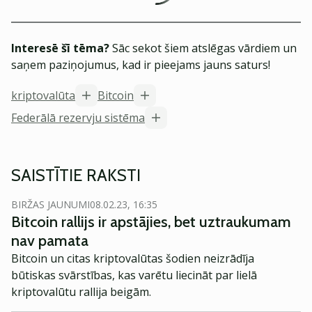
Interesē šī tēma?
Sāc sekot šiem atslēgas vārdiem un
saņem paziņojumus, kad ir pieejams jauns saturs!
kriptovalūta
Bitcoin
Federālā rezervju sistēma
SAISTĪTIE RAKSTI
BIRŽAS JAUNUMI
08.02.23, 16:35
Bitcoin rallijs ir apstājies, bet uztraukumam
nav pamata
Bitcoin un citas kriptovalūtas šodien neizrādīja
būtiskas svārstības, kas varētu liecināt par lielā
kriptovalūtu rallija beigām.