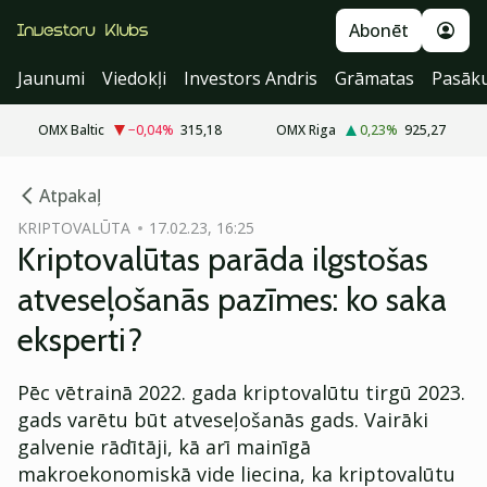
Abonēt
Jaunumi
Viedokļi
Investors Andris
Grāmatas
Pasāk
OMX Baltic
−0,04
%
315,18
OMX Riga
0,23
%
925,27
cebook
Atpakaļ
Twitter)
KRIPTOVALŪTA
17.02.23, 16:25
Kriptovalūtas parāda ilgstošas
kedIn
atveseļošanās pazīmes: ko saka
ail
eksperti?
k
Pēc vētrainā 2022. gada kriptovalūtu tirgū 2023.
gads varētu būt atveseļošanās gads. Vairāki
galvenie rādītāji, kā arī mainīgā
makroekonomiskā vide liecina, ka kriptovalūtu