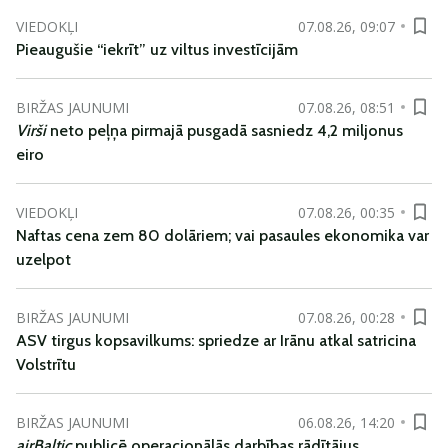
VIEDOKĻI
07.08.26, 09:07
Pieaugušie “iekrīt” uz viltus investīcijām
BIRŽAS JAUNUMI
07.08.26, 08:51
Virši
neto peļņa pirmajā pusgadā sasniedz 4,2 miljonus
eiro
VIEDOKĻI
07.08.26, 00:35
Naftas cena zem 80 dolāriem; vai pasaules ekonomika var
uzelpot
BIRŽAS JAUNUMI
07.08.26, 00:28
ASV tirgus kopsavilkums: spriedze ar Irānu atkal satricina
Volstrītu
BIRŽAS JAUNUMI
06.08.26, 14:20
airBaltic
publicē operacionālās darbības rādītājus