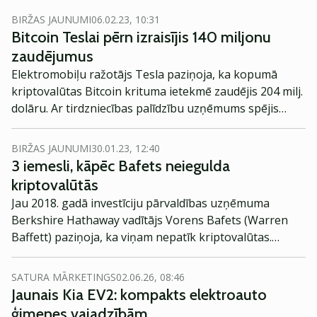
BIRŽAS JAUNUMI
06.02.23, 10:31
Bitcoin Teslai pērn izraisījis 140 miljonu
zaudējumus
Elektromobiļu ražotājs Tesla paziņoja, ka kopumā
kriptovalūtas Bitcoin krituma ietekmē zaudējis 204 milj.
dolāru. Ar tirdzniecības palīdzību uzņēmums spējis
atgūt 64 milj. dolāru, kas noved pie kopējiem
zaudējumiem 140 milj. dolāru apmērā, ziņo BBC.
BIRŽAS JAUNUMI
30.01.23, 12:40
3 iemesli, kāpēc Bafets neiegulda
kriptovalūtās
Jau 2018. gadā investīciju pārvaldības uzņēmuma
Berkshire Hathaway vadītājs Vorens Bafets (Warren
Baffett) paziņoja, ka viņam nepatīk kriptovalūtas.
Laikam ejot, viņa viedoklis nav mainījies. Apkopojam
viņa argumentus, kas pamato šo nostāju!
SATURA MĀRKETINGS
02.06.26, 08:46
Jaunais Kia EV2: kompakts elektroauto
ģimenes vajadzībām