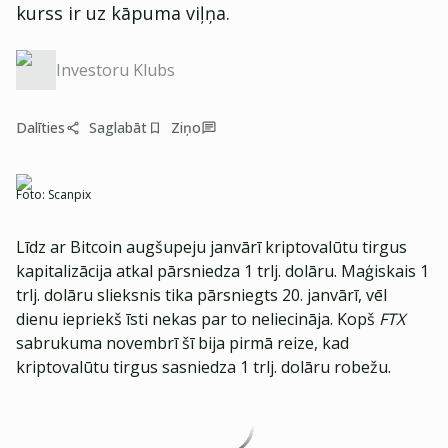
kurss ir uz kāpuma viļņa.
Investoru Klubs
Dalīties
Saglabāt
Ziņo
Foto:
Scanpix
Līdz ar Bitcoin augšupeju janvārī kriptovalūtu tirgus
kapitalizācija atkal pārsniedza 1 trlj. dolāru. Maģiskais 1
trlj. dolāru slieksnis tika pārsniegts 20. janvārī, vēl
dienu iepriekš īsti nekas par to neliecināja. Kopš
FTX
sabrukuma novembrī šī bija pirmā reize, kad
kriptovalūtu tirgus sasniedza 1 trlj. dolāru robežu.