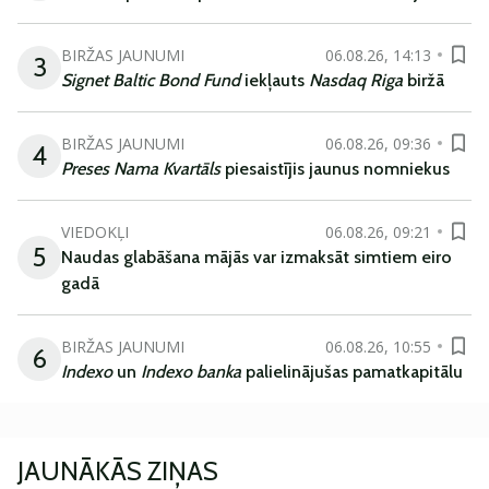
BIRŽAS JAUNUMI
06.08.26, 14:13
3
Signet Baltic Bond Fund
iekļauts
Nasdaq Riga
biržā
BIRŽAS JAUNUMI
06.08.26, 09:36
4
Preses Nama Kvartāls
piesaistījis jaunus nomniekus
VIEDOKĻI
06.08.26, 09:21
5
Naudas glabāšana mājās var izmaksāt simtiem eiro
gadā
BIRŽAS JAUNUMI
06.08.26, 10:55
6
Indexo
un
Indexo banka
palielinājušas pamatkapitālu
JAUNĀKĀS ZIŅAS