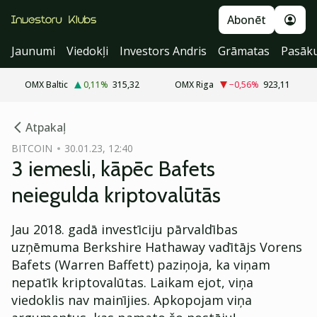
Abonēt
Jaunumi
Viedokļi
Investors Andris
Grāmatas
Pasāk
OMX Baltic
0,11
%
315,32
OMX Riga
−0,56
%
923,11
cebook
Atpakaļ
Twitter)
BITCOIN
30.01.23, 12:40
3 iemesli, kāpēc Bafets
kedIn
neiegulda kriptovalūtās
ail
Jau 2018. gadā investīciju pārvaldības
k
uzņēmuma Berkshire Hathaway vadītājs Vorens
Bafets (Warren Baffett) paziņoja, ka viņam
nepatīk kriptovalūtas. Laikam ejot, viņa
viedoklis nav mainījies. Apkopojam viņa