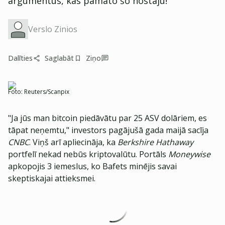
argumentus, kas pamato šo nostāju!
Verslo Zinios
Dalīties
Saglabāt
Ziņo
Foto:
Reuters/Scanpix
"Ja jūs man bitcoin piedāvātu par 25 ASV dolāriem, es
tāpat neņemtu," investors pagājušā gada maijā sacīja
CNBC
. Viņš arī apliecināja, ka
Berkshire Hathaway
portfelī nekad nebūs kriptovalūtu. Portāls
Moneywise
apkopojis 3 iemeslus, ko Bafets minējis savai
skeptiskajai attieksmei.