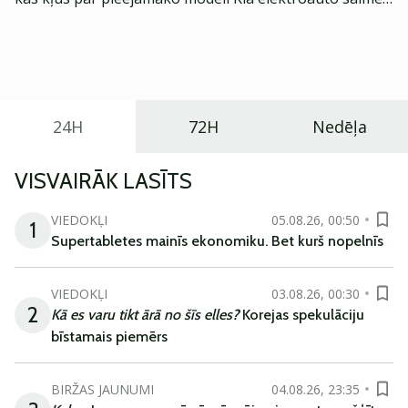
Eiropā. Modelis izstrādāts ar mērķi piedāvāt ģimenēm
praktisku un tehnoloģiski modernu automobili
ikdienas vajadzībām.
24H
72H
Nedēļa
VISVAIRĀK LASĪTS
VIEDOKĻI
05.08.26, 00:50
1
Supertabletes mainīs ekonomiku. Bet kurš nopelnīs
VIEDOKĻI
03.08.26, 00:30
2
Kā es varu tikt ārā no šīs elles?
Korejas spekulāciju
bīstamais piemērs
BIRŽAS JAUNUMI
04.08.26, 23:35