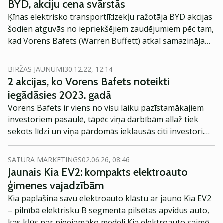
BYD, akciju cena svārstās
Ķīnas elektrisko transportlīdzekļu ražotāja BYD akcijas
šodien atguvās no iepriekšējiem zaudējumiem pēc tam,
kad Vorens Bafets (Warren Buffett) atkal samazināja
savu daļu uzņēmumā.
BIRŽAS JAUNUMI
30.12.22, 12:14
2 akcijas, ko Vorens Bafets noteikti
iegādāsies 2023. gadā
Vorens Bafets ir viens no visu laiku pazīstamākajiem
investoriem pasaulē, tāpēc viņa darbībām allaž tiek
sekots līdzi un viņa pārdomās ieklausās citi investori.
Tuvojoties gada nogalei, viņš ir nosaucis 2
uzņēmumus, kura akcijas jau šobrīd atrodas viņa
SATURA MĀRKETINGS
02.06.26, 08:46
investīciju uzņēmuma Berkshire Hataway portfelī, bet
Jaunais Kia EV2: kompakts elektroauto
kuras gatavs pirkt arī nākamgad.
ģimenes vajadzībām
Kia paplašina savu elektroauto klāstu ar jauno Kia EV2
– pilnībā elektrisku B segmenta pilsētas apvidus auto,
kas kļūs par pieejamāko modeli Kia elektroauto saimē