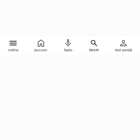
Izvēlne
Jaunumi
Radio
Meklēt
Ieiet portālā
Gunāra Astras iela 8B, Rīga, LV-1082
janis.skupelis@investoruklubs.lv
Abonē
Abonē jaunumus
Reklāma