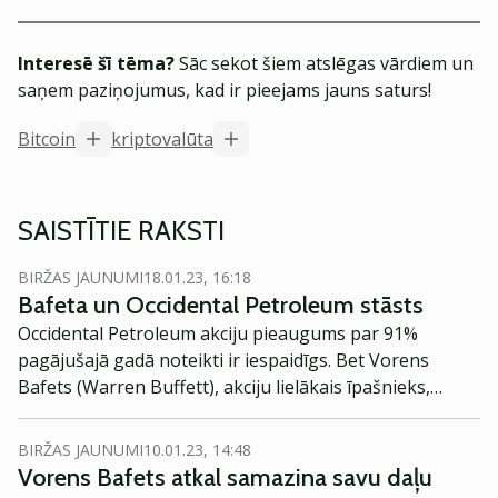
Interesē šī tēma?
Sāc sekot šiem atslēgas vārdiem un
saņem paziņojumus, kad ir pieejams jauns saturs!
Bitcoin
kriptovalūta
SAISTĪTIE RAKSTI
BIRŽAS JAUNUMI
18.01.23, 16:18
Bafeta un Occidental Petroleum stāsts
Occidental Petroleum akciju pieaugums par 91%
pagājušajā gadā noteikti ir iespaidīgs. Bet Vorens
Bafets (Warren Buffett), akciju lielākais īpašnieks,
pievērš uzmanību vēl vienai būtiskai iezīmei.
BIRŽAS JAUNUMI
10.01.23, 14:48
Vorens Bafets atkal samazina savu daļu