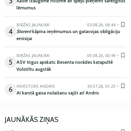
3
Kalve
: Izaugsme nozīmē arī spēju pieņemt sarežģītus
lēmumus
BIRŽAS JAUNUMI
03.08.26, 06:44
4
Storent
kāpina ieņēmumus un gatavojas obligāciju
emisijai
BIRŽAS JAUNUMI
05.08.26, 00:49
5
ASV tirgus apskats: Besenta norādes katapultē
Volstrītu augstāk
INVESTORS ANDRIS
30.07.26, 01:25
6
AI karstā gaisa nolaišanu sajūt arī Andris
JAUNĀKĀS ZIŅAS