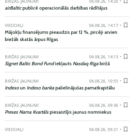
BIRŽAS JAUNUMI
06.08.26, 14:20
airBaltic
publicē operacionālās darbības rādītājus
VIEDOKĻI
06.08.26, 14:17
Mājokļu finansējums pieaudzis par 12 %, pircēji arvien
biežāk skatās ārpus Rīgas
BIRŽAS JAUNUMI
06.08.26, 14:13
Signet Baltic Bond Fund
iekļauts
Nasdaq Riga
biržā
BIRŽAS JAUNUMI
06.08.26, 10:55
Indexo
un
Indexo banka
palielinājušas pamatkapitālu
BIRŽAS JAUNUMI
06.08.26, 09:36
Preses Nama Kvartāls
piesaistījis jaunus nomniekus
VIEDOKĻI
06.08.26, 09:21