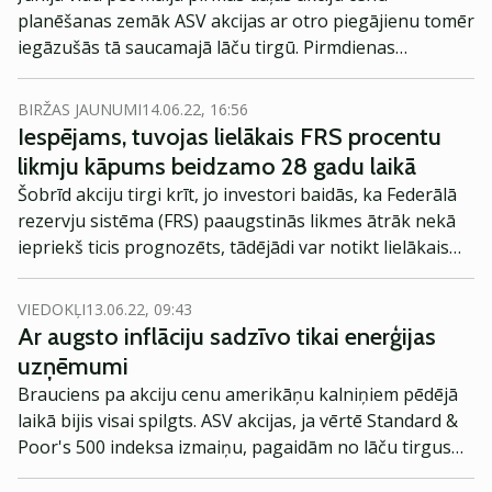
planēšanas zemāk ASV akcijas ar otro piegājienu tomēr
iegāzušās tā saucamajā lāču tirgū. Pirmdienas
tirdzniecības sesija pasaules lielākajos akciju tirgos
izvērtās ļoti neglīta, kur ASV Standard & Poor's 500
BIRŽAS JAUNUMI
14.06.22, 16:56
indeksa vērtība tās ietvaros saruka par 3.9%. Kopš
Iespējams, tuvojas lielākais FRS procentu
savām gadu mijas virsotnēm tādējādi šī akciju cenu
likmju kāpums beidzamo 28 gadu laikā
indikatora vērtība ir samazinājusies jau vairāk nekā par
Šobrīd akciju tirgi krīt, jo investori baidās, ka Federālā
20%.
rezervju sistēma (FRS) paaugstinās likmes ātrāk nekā
iepriekš ticis prognozēts, tādējādi var notikt lielākais
likmju pieaugums kopš 1994. gada, vēsta Barron’s.
VIEDOKĻI
13.06.22, 09:43
Ar augsto inflāciju sadzīvo tikai enerģijas
uzņēmumi
Brauciens pa akciju cenu amerikāņu kalniņiem pēdējā
laikā bijis visai spilgts. ASV akcijas, ja vērtē Standard &
Poor's 500 indeksa izmaiņu, pagaidām no lāču tirgus
(krituma vismaz par 20%) izvairījušās. Pagājušais