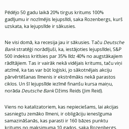
Pēdējo 50 gadu laikā 20% tirgus kritums 100%
gadījumu ir nozīmējis lejupslīdi, saka Rozenbergs, kurš
uzskata, ka lejupslīde ir sākusies.
Ne visi domā, ka recesija jau ir sākusies. Taču
Deutsche
Bank
stratēģi norādījuši, ka, iestājoties lejupslīdei, S&P
500 indekss kritīsies par 35% līdz 40% no augstākajiem
rādītājiem. Tas ir vairāk nekā vidējais kritums, taču viņi
atzīmē, ka tas var būt loģiski, jo sākotnējais akciju
pārvērtēšanas līmenis ir ekstrēmāks nekā parastos
ciklos. Un šī lejupslīde iezīmē finanšu kursa maiņu,
norāda
Deutsche Bank
Džims Reids (Jim Reid).
Viens no katalizatoriem, kas nepieciešams, lai akcijas
sasniegtu zemāko līmeni, ir obligāciju ienesīguma
samazināšanās, kas parasti ir 160 bāzes punktu
kritums no maksimuma 10 gados, saka Rozenbergs.