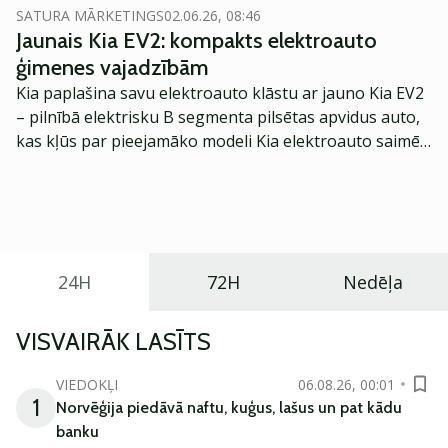
mēnesis, šķiet, bija labs piemērs tam, ka ilgtermiņa
SATURA MĀRKETINGS
02.06.26, 08:46
investoriem kādos satraukuma brīžos nevajadzētu
Jaunais Kia EV2: kompakts elektroauto
strēbt ļoti karstu un emociju ietekmē veikt kādus
ģimenes vajadzībām
paniskus darījumus. Pēc krituma sekoja kāpums, ko
Kia paplašina savu elektroauto klāstu ar jauno Kia EV2
daļēji noteica dažas mazāk sliktas ziņas un atlaižu
– pilnībā elektrisku B segmenta pilsētas apvidus auto,
meklētāju ieplūšana tirgū.
kas kļūs par pieejamāko modeli Kia elektroauto saimē
Eiropā. Modelis izstrādāts ar mērķi piedāvāt ģimenēm
praktisku un tehnoloģiski modernu automobili
ikdienas vajadzībām.
24H
72H
Nedēļa
VISVAIRĀK LASĪTS
VIEDOKĻI
06.08.26, 00:01
1
Norvēģija piedāvā naftu, kuģus, lašus un pat kādu
banku