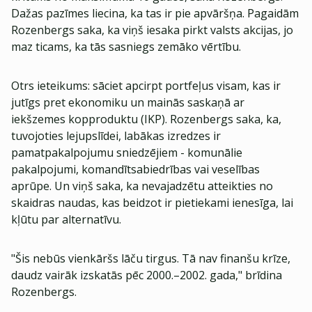
Dažas pazīmes liecina, ka tas ir pie apvāršņa. Pagaidām
Rozenbergs saka, ka viņš iesaka pirkt valsts akcijas, jo
maz ticams, ka tās sasniegs zemāko vērtību.
Otrs ieteikums: sāciet apcirpt portfeļus visam, kas ir
jutīgs pret ekonomiku un mainās saskaņā ar
iekšzemes kopproduktu (IKP). Rozenbergs saka, ka,
tuvojoties lejupslīdei, labākas izredzes ir
pamatpakalpojumu sniedzējiem - komunālie
pakalpojumi, komandītsabiedrības vai veselības
aprūpe. Un viņš saka, ka nevajadzētu atteikties no
skaidras naudas, kas beidzot ir pietiekami ienesīga, lai
kļūtu par alternatīvu.
"Šis nebūs vienkāršs lāču tirgus. Tā nav finanšu krīze,
daudz vairāk izskatās pēc 2000.–2002. gada," brīdina
Rozenbergs.