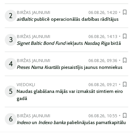
BIRŽAS JAUNUMI
06.08.26, 14:20
2
airBaltic
publicē operacionālās darbības rādītājus
BIRŽAS JAUNUMI
06.08.26, 14:13
3
Signet Baltic Bond Fund
iekļauts
Nasdaq Riga
biržā
BIRŽAS JAUNUMI
06.08.26, 09:36
4
Preses Nama Kvartāls
piesaistījis jaunus nomniekus
VIEDOKĻI
06.08.26, 09:21
5
Naudas glabāšana mājās var izmaksāt simtiem eiro
gadā
BIRŽAS JAUNUMI
06.08.26, 10:55
6
Indexo
un
Indexo banka
palielinājušas pamatkapitālu