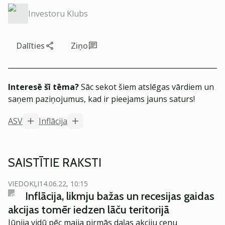
Investoru Klubs
Dalīties
Ziņo
Interesē šī tēma?
Sāc sekot šiem atslēgas vārdiem un
saņem paziņojumus, kad ir pieejams jauns saturs!
ASV
Inflācija
SAISTĪTIE RAKSTI
VIEDOKĻI
14.06.22, 10:15
Inflācija, likmju bažas un recesijas gaidas
akcijas tomēr iedzen lāču teritorijā
Jūnija vidū pēc maija pirmās daļas akciju cenu