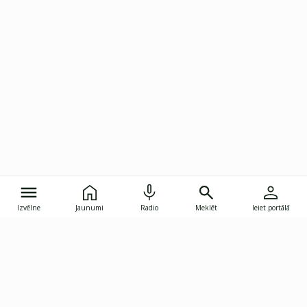
Izvēlne
Jaunumi
Radio
Meklēt
Ieiet portālā
Gunāra Astras iela 8B, Rīga, LV-1082