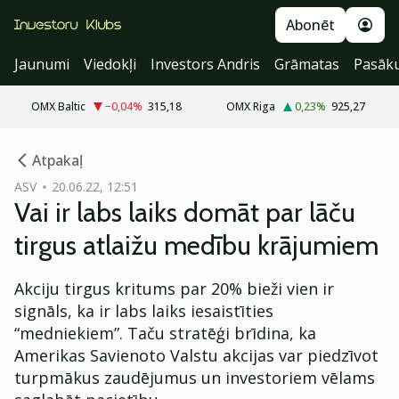
Abonēt
Jaunumi
Viedokļi
Investors Andris
Grāmatas
Pasāk
OMX Baltic
−0,04
%
315,18
OMX Riga
0,23
%
925,27
cebook
cebook
Atpakaļ
Twitter)
Twitter)
ASV
20.06.22, 12:51
Vai ir labs laiks domāt par lāču
kedIn
kedIn
tirgus atlaižu medību krājumiem
ail
ail
Akciju tirgus kritums par 20% bieži vien ir
k
k
signāls, ka ir labs laiks iesaistīties
“medniekiem”. Taču stratēģi brīdina, ka
Amerikas Savienoto Valstu akcijas var piedzīvot
turpmākus zaudējumus un investoriem vēlams