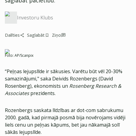
saglabāt pacietību.
Investoru Klubs
Dalīties
Saglabāt
Ziņo
Foto:
AP/Scanpix
“Peļņas lejupslīde ir sākusies. Varētu būt vēl 20-30%
samazinājumi," saka Deivids Rozenbergs (David
Rosenberg), ekonomists un
Rosenberg Research &
Associates
prezidents.
Rozenbergs saskata līdzības ar dot-com sabrukumu
2000. gadā, kad pirmajā posmā bija novērojams vidēji
liels cenu un peļņas kāpums, bet jau nākamajā solī
sākās lejupslīde.