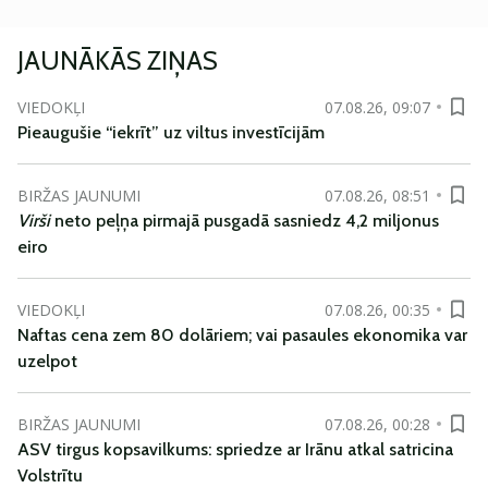
JAUNĀKĀS ZIŅAS
VIEDOKĻI
07.08.26, 09:07
Pieaugušie “iekrīt” uz viltus investīcijām
BIRŽAS JAUNUMI
07.08.26, 08:51
Virši
neto peļņa pirmajā pusgadā sasniedz 4,2 miljonus
eiro
VIEDOKĻI
07.08.26, 00:35
Naftas cena zem 80 dolāriem; vai pasaules ekonomika var
uzelpot
BIRŽAS JAUNUMI
07.08.26, 00:28
ASV tirgus kopsavilkums: spriedze ar Irānu atkal satricina
Volstrītu