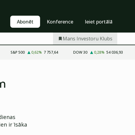
Pašapkalpošanās
Abonēt
Abonēt
Konference
Ieiet portālā
Mans Investoru Klubs
S&P 500
0,62
%
7 757,64
DOW 30
0,28
%
54 036,93
ām
dienas
en ir īsāka