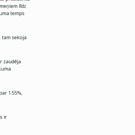
īmeņiem līdz
uguma temps
 tam sekoja
ar zaudēja
ašuma
 par 1.55%,
s ir