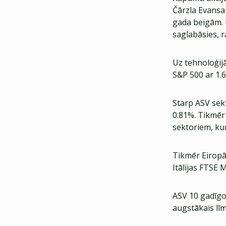
Čārzla Evansa 
gada beigām. U
saglabāsies, r
Uz tehnoloģij
S&P 500 ar 1.
Starp ASV sekt
0.81%. Tikmēr
sektoriem, kur
Tikmēr Eiropā 
Itālijas FTSE 
ASV 10 gadīgo
augstākais lī