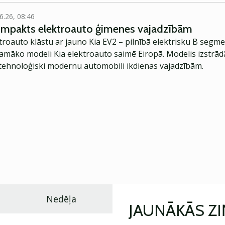
6.26, 08:46
kompakts elektroauto ģimenes vajadzībām
troauto klāstu ar jauno Kia EV2 – pilnībā elektrisku B segme
jamāko modeli Kia elektroauto saimē Eiropā. Modelis izstrād
ehnoloģiski modernu automobili ikdienas vajadzībām.
Nedēļa
JAUNĀKĀS Z