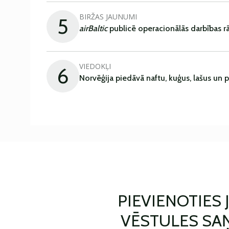
BIRŽAS JAUNUMI
5
airBaltic
publicē operacionālās darbības rā
VIEDOKĻI
6
Norvēģija piedāvā naftu, kuģus, lašus un 
PIEVIENOTIES
VĒSTULES SA