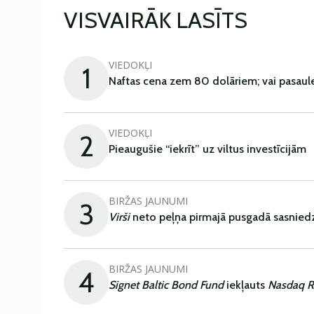
VISVAIRĀK LASĪTS
VIEDOKĻI
1
Naftas cena zem 80 dolāriem; vai pasaul
VIEDOKĻI
2
Pieaugušie “iekrīt” uz viltus investīcijām
BIRŽAS JAUNUMI
3
Virši
neto peļņa pirmajā pusgadā sasniedz
BIRŽAS JAUNUMI
4
Signet Baltic Bond Fund
iekļauts
Nasdaq R