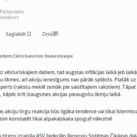
Peisenieks
 redaktors
Saglabāt
Ziņo
zidents Čārlzs Evans.
Foto:
Reuters/Scanpix
z vēsturiskajiem datiem, tad augstas inflācijas laikā jeb laikā
u likmes, arī akciju ienesīgums nav pārāk spīdošs. Plašāk uz
erts (rakstu meklē zemāk pie saistītajiem rakstiem). Tāpat a
o, kāpēc krīt izaugsmes akcijas pieaugošu likmju laikā.
s akciju tirgu reakcija būs ilgāka tendence vai tikai īstermiņa
sim konstatēt tikai atpakaļskata spogulī nākotnē.
 tirgos izraisīja ASV Federālo Rezervju Sistēmas Čikāgas da