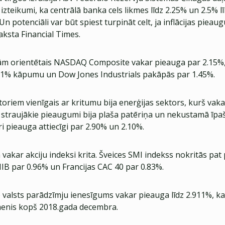
izteikumi, ka centrālā banka cels likmes līdz 2.25% un 2.5% l
n potenciāli var būt spiest turpināt celt, ja inflācijas piea
aksta Financial Times.
ām orientētais NASDAQ Composite vakar pieauga par 2.15%,
61% kāpumu un Dow Jones Industrials pakāpās par 1.45%.
oriem vienīgais ar kritumu bija enerģijas sektors, kurš vak
 straujākie pieaugumi bija plaša patēriņa un nekustamā īp
i pieauga attiecīgi par 2.90% un 2.10%.
vakar akciju indeksi krita. Šveices SMI indekss nokritās pat
MIB par 0.96% un Francijas CAC 40 par 0.83%.
 valsts parādzīmju ienesīgums vakar pieauga līdz 2.911%, ka
menis kopš 2018.gada decembra.