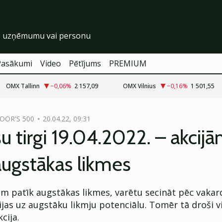
Pasākumi
Video
Pētījums
PREMIUM
OMX Tallinn
−0,06
%
2 157,09
OMX Vilnius
−0,16
%
1 501,55
OOR'S 500
20.04.22, 09:31
u tirgi 19.04.2022. – akcij
augstākas likmes
ām patīk augstākas likmes, varētu secināt pēc vakar
ijas uz augstāku likmju potenciālu. Tomēr tā droši vi
cija.