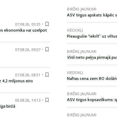
BIRŽAS JAUNUMI
ASV tirgus apskats: kāpēc s
07.08.26, 00:35
VIEDOKĻI
es ekonomika var uzelpot
Pieaugušie “iekrīt” uz viltu
07.08.26, 09:07
BIRŽAS JAUNUMI
Virši
neto peļņa pirmajā pu
VIEDOKĻI
07.08.26, 08:51
Naftas cena zem 80 dolāri
 4,2 miljonus eiro
BIRŽAS JAUNUMI
ASV tirgus kopsavilkums: spr
06.08.26, 14:13
iga
biržā
BIRŽAS JAUNUMI