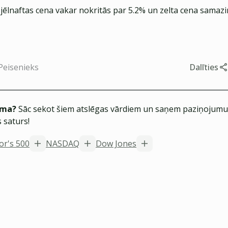
jēlnaftas cena vakar nokritās par 5.2% un zelta cena samazi
Peisenieks
Dalīties
ēma?
Sāc sekot šiem atslēgas vārdiem un saņem paziņojumus
 saturs!
or's 500
NASDAQ
Dow Jones