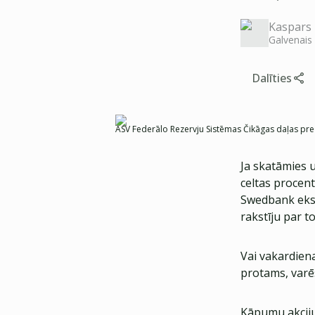
Kaspars 
Galvenais
Dalīties
ASV Federālo Rezervju Sistēmas Čikāgas daļas pre
Ja skatāmies u
celtas procent
Swedbank eksp
rakstīju par t
Vai vakardiena
protams, varē
Kāpumu akciju