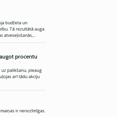
noja budžeta un
ību. Tā rezultātā auga
bas atveseļošanās,
inflācijas augšupeju, kā
ieaugot procentu
r uz palikšanu, pieaug
ojas arī tādu akciju
izmaiņas ir nenozīmīgas.