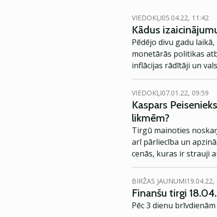
VIEDOKĻI
05.04.22, 11:42
Kādus izaicinājumu
Pēdējo divu gadu laikā,
monetārās politikas at
inflācijas rādītāji un v
saskaramies ar kara sit
arī vispārēju nenoteiktī
VIEDOKĻI
07.01.22, 09:59
Kaspars Peisenieks
likmēm?
Tirgū mainoties noskaņo
arī pārliecība un apzi
cenās, kuras ir strauji 
BIRŽAS JAUNUMI
19.04.22,
Finanšu tirgi 18.04
Pēc 3 dienu brīvdienām 