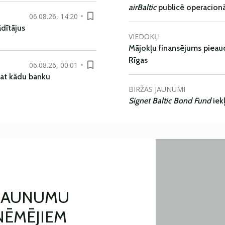
airBaltic
publicē operacionāl
06.08.26, 14:20
dītājus
VIEDOKĻI
Mājokļu finansējums pieaudz
Rīgas
06.08.26, 00:01
pat kādu banku
BIRŽAS JAUNUMI
Signet Baltic Bond Fund
iek
 JAUNUMU
ŅĒMĒJIEM