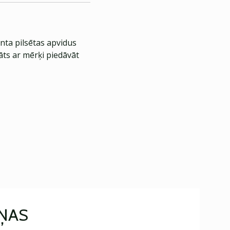
nta pilsētas apvidus
āts ar mērķi piedāvāt
IŅAS