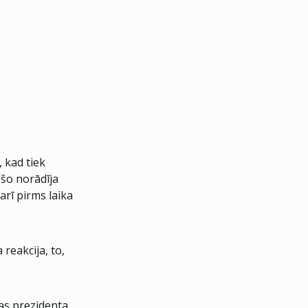
, kad tiek
 šo norādīja
rī pirms laika
 reakcija, to,
ļas prezidenta