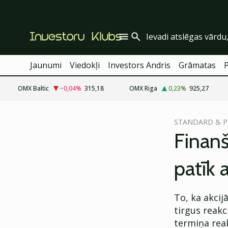
Jaunumi
Viedokļi
Investors Andris
Grāmatas
OMX Baltic
−0,04
%
315,18
OMX Riga
0,23
%
925,27
cebook
cebook
STANDARD & P
Twitter)
Twitter)
Finanš
kedIn
kedIn
patīk 
ail
ail
k
k
To, ka akcij
tirgus reakc
termiņa reak