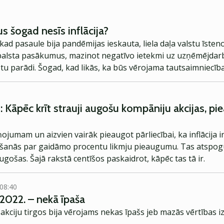
s šogad nesīs inflācija?
 kad pasaule bija pandēmijas ieskauta, liela daļa valstu īste
balsta pasākumus, mazinot negatīvo ietekmi uz uzņēmējdarb
alstu parādi. Šogad, kad likās, ka būs vērojama tautsaimniecī
uāciju un sankcijām, kas, nenoliedzami, veicina vēl straujāku 
bu.
: Kāpēc krīt strauji augošu kompāniju akcijas, p
jumam un aizvien vairāk pieaugot pārliecībai, ka inflācija i
nāšanās par gaidāmo procentu likmju pieaugumu. Tas atspoguļ
augošas. Šajā rakstā centīšos paskaidrot, kāpēc tas tā ir.
 08:40
.2022. – nekā īpaša
akciju tirgos bija vērojams nekas īpašs jeb mazās vērtības 