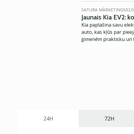
SATURA MĀRKETINGS
02.0
Jaunais Kia EV2: 
Kia paplašina savu elek
auto, kas kļūs par piee
ģimenēm praktisku un t
24H
72H