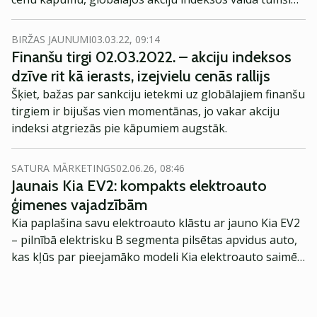
sarkanā krāsa – pamatīgi kritumi.
BIRŽAS JAUNUMI
03.03.22, 09:14
Finanšu tirgi 02.03.2022. – akciju indeksos
dzīve rit kā ierasts, izejvielu cenās rallijs
Šķiet, bažas par sankciju ietekmi uz globālajiem finanšu
tirgiem ir bijušas vien momentānas, jo vakar akciju
indeksi atgriezās pie kāpumiem augstāk.
SATURA MĀRKETINGS
02.06.26, 08:46
Jaunais Kia EV2: kompakts elektroauto
ģimenes vajadzībām
Kia paplašina savu elektroauto klāstu ar jauno Kia EV2
– pilnībā elektrisku B segmenta pilsētas apvidus auto,
kas kļūs par pieejamāko modeli Kia elektroauto saimē
Eiropā. Modelis izstrādāts ar mērķi piedāvāt ģimenēm
praktisku un tehnoloģiski modernu automobili
ikdienas vajadzībām.