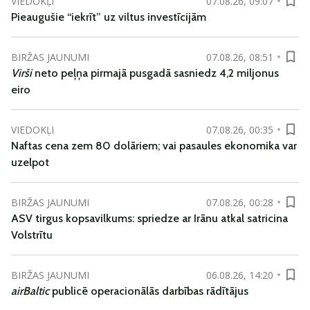
VIEDOKĻI
07.08.26, 09:07
Pieaugušie “iekrīt” uz viltus investīcijām
BIRŽAS JAUNUMI
07.08.26, 08:51
Virši
neto peļņa pirmajā pusgadā sasniedz 4,2 miljonus
eiro
VIEDOKĻI
07.08.26, 00:35
Naftas cena zem 80 dolāriem; vai pasaules ekonomika var
uzelpot
BIRŽAS JAUNUMI
07.08.26, 00:28
ASV tirgus kopsavilkums: spriedze ar Irānu atkal satricina
Volstrītu
BIRŽAS JAUNUMI
06.08.26, 14:20
airBaltic
publicē operacionālās darbības rādītājus