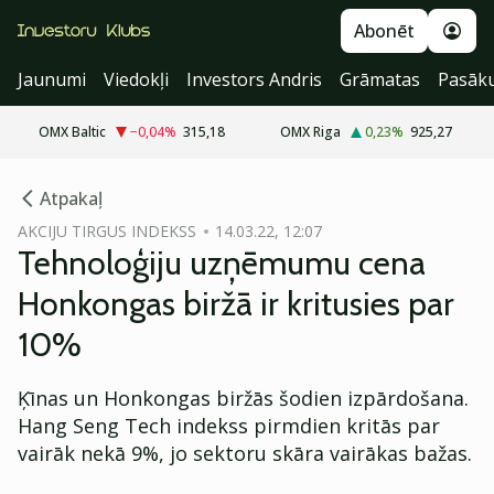
Abonēt
Jaunumi
Viedokļi
Investors Andris
Grāmatas
Pasāk
OMX Baltic
−0,04
%
315,18
OMX Riga
0,23
%
925,27
cebook
Atpakaļ
Twitter)
AKCIJU TIRGUS INDEKSS
14.03.22, 12:07
Tehnoloģiju uzņēmumu cena
kedIn
Honkongas biržā ir kritusies par
ail
10%
k
Ķīnas un Honkongas biržās šodien izpārdošana.
Hang Seng Tech indekss pirmdien kritās par
vairāk nekā 9%, jo sektoru skāra vairākas bažas.