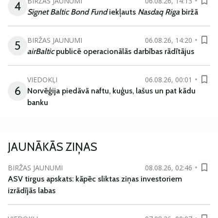
BIRŽAS JAUNUMI
06.08.26, 14:13
4
Signet Baltic Bond Fund
iekļauts
Nasdaq Riga
biržā
BIRŽAS JAUNUMI
06.08.26, 14:20
5
airBaltic
publicē operacionālās darbības rādītājus
VIEDOKĻI
06.08.26, 00:01
6
Norvēģija piedāvā naftu, kuģus, lašus un pat kādu
banku
JAUNĀKĀS ZIŅAS
BIRŽAS JAUNUMI
08.08.26, 02:46
ASV tirgus apskats: kāpēc sliktas ziņas investoriem
izrādījās labas