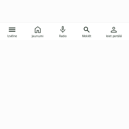
Izvēlne
Jaunumi
Radio
Meklēt
Ieiet portālā
Gunāra Astras iela 8B, Rīga, LV-1082
janis.skupelis@investoruklubs.lv
Abonē
Abonē jaunumus
Reklāma
Publikāciju lietošanas
Vispārējie noteikumi