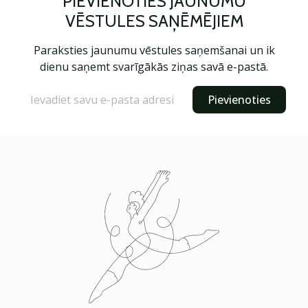
PIEVIENOTIES JAUNUMU
VĒSTULES SAŅĒMĒJIEM
Paraksties jaunumu vēstules saņemšanai un ik
dienu saņemt svarīgākās ziņas savā e-pastā.
Pievienoties