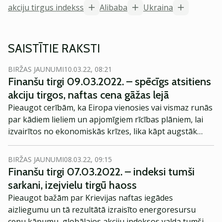
akciju tirgus indekss
Alibaba
Ukraina
SAISTĪTIE RAKSTI
BIRŽAS JAUNUMI
10.03.22, 08:21
Finanšu tirgi 09.03.2022. – spēcīgs atsitiens
akciju tirgos, naftas cena gāžas lejā
Pieaugot cerībām, ka Eiropa vienosies vai vismaz runās
par kādiem lieliem un apjomīgiem rīcības plāniem, lai
izvairītos no ekonomiskās krīzes, lika kāpt augstāk
akciju cenā, savukārt naftas un zelta cenas gāzās lejā.
BIRŽAS JAUNUMI
08.03.22, 09:15
Finanšu tirgi 07.03.2022. – indeksi tumši
sarkani, izejvielu tirgū haoss
Pieaugot bažām par Krievijas naftas iegādes
aizliegumu un tā rezultātā izraisīto energoresursu
cenu kāpumu, globālajos akciju indeksos valda tumši