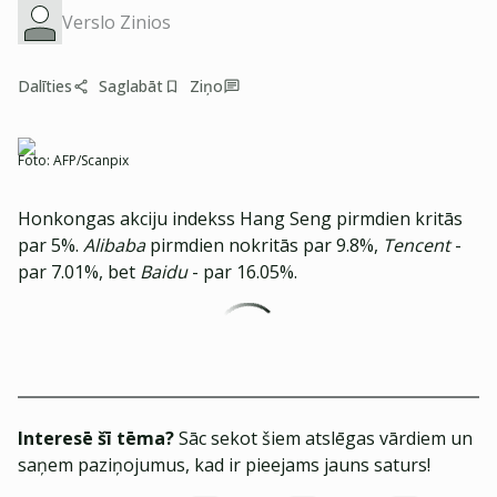
Verslo Zinios
Dalīties
Saglabāt
Ziņo
Foto:
AFP/Scanpix
Honkongas akciju indekss Hang Seng pirmdien kritās
par 5%.
Alibaba
pirmdien nokritās par 9.8%,
Tencent
-
par 7.01%, bet
Baidu
- par 16.05%.
Interesē šī tēma?
Sāc sekot šiem atslēgas vārdiem un
saņem paziņojumus, kad ir pieejams jauns saturs!