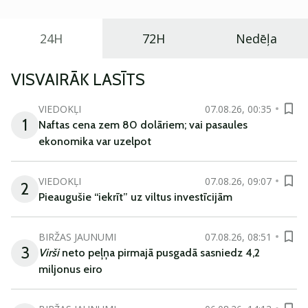
24H
72H
Nedēļa
VISVAIRĀK LASĪTS
VIEDOKĻI
07.08.26, 00:35
1
Naftas cena zem 80 dolāriem; vai pasaules
ekonomika var uzelpot
VIEDOKĻI
07.08.26, 09:07
2
Pieaugušie “iekrīt” uz viltus investīcijām
BIRŽAS JAUNUMI
07.08.26, 08:51
3
Virši
neto peļņa pirmajā pusgadā sasniedz 4,2
miljonus eiro