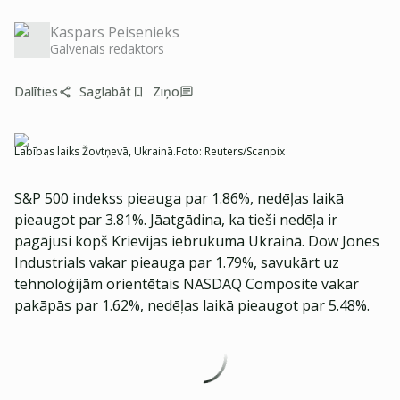
Kaspars Peisenieks
Galvenais redaktors
Dalīties
Saglabāt
Ziņo
Labības laiks Žovtņevā, Ukrainā.
Foto:
Reuters/Scanpix
S&P 500 indekss pieauga par 1.86%, nedēļas laikā
pieaugot par 3.81%. Jāatgādina, ka tieši nedēļa ir
pagājusi kopš Krievijas iebrukuma Ukrainā. Dow Jones
Industrials vakar pieauga par 1.79%, savukārt uz
tehnoloģijām orientētais NASDAQ Composite vakar
pakāpās par 1.62%, nedēļas laikā pieaugot par 5.48%.