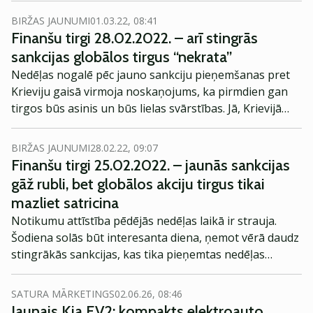
indeksos.
BIRŽAS JAUNUMI
01.03.22, 08:41
Finanšu tirgi 28.02.2022. – arī stingrās
sankcijas globālos tirgus “nekrata”
Nedēļas nogalē pēc jauno sankciju pieņemšanas pret
Krieviju gaisā virmoja noskaņojums, ka pirmdien gan
tirgos būs asinis un būs lielas svārstības. Jā, Krievijā
rublis nokritās un akciju birža neatvērās, bet citur
pasaulē finanšu tirgos gandrīz viss kā pa vecam.
BIRŽAS JAUNUMI
28.02.22, 09:07
Finanšu tirgi 25.02.2022. – jaunās sankcijas
gāž rubli, bet globālos akciju tirgus tikai
mazliet satricina
Notikumu attīstība pēdējās nedēļas laikā ir strauja.
Šodiena solās būt interesanta diena, ņemot vērā daudz
stingrākās sankcijas, kas tika pieņemtas nedēļas
nogalē. Savukārt iepriekšējo nedēļu, neskatoties uz
kara sākšanos Ukrainā, akciju tirgi noslēdza ar
SATURA MĀRKETINGS
02.06.26, 08:46
nelieliem kritumiem vai pat kāpumiem.
Jaunais Kia EV2: kompakts elektroauto