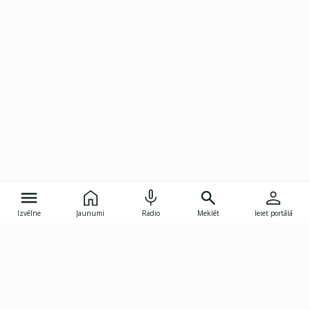
Izvēlne
Jaunumi
Radio
Meklēt
Ieiet portālā
Gunāra Astras iela 8B, Rīga, LV-1082