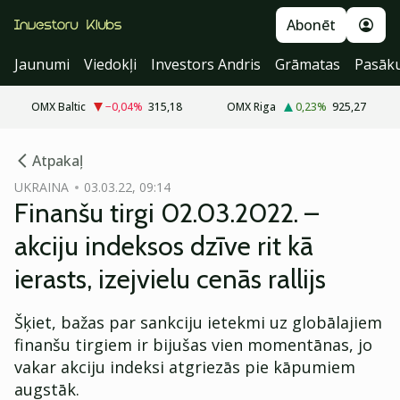
Abonēt
Jaunumi
Viedokļi
Investors Andris
Grāmatas
Pasāk
OMX Baltic
−0,04
%
315,18
OMX Riga
0,23
%
925,27
cebook
Atpakaļ
Twitter)
UKRAINA
03.03.22, 09:14
Finanšu tirgi 02.03.2022. –
kedIn
akciju indeksos dzīve rit kā
ail
ierasts, izejvielu cenās rallijs
k
Šķiet, bažas par sankciju ietekmi uz globālajiem
finanšu tirgiem ir bijušas vien momentānas, jo
vakar akciju indeksi atgriezās pie kāpumiem
augstāk.