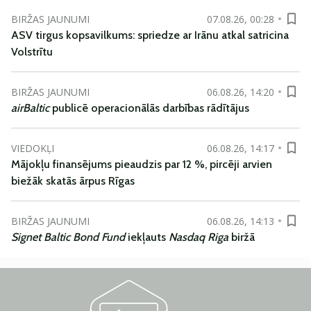
BIRŽAS JAUNUMI
07.08.26, 00:28
ASV tirgus kopsavilkums: spriedze ar Irānu atkal satricina
Volstrītu
BIRŽAS JAUNUMI
06.08.26, 14:20
airBaltic
publicē operacionālās darbības rādītājus
VIEDOKĻI
06.08.26, 14:17
Mājokļu finansējums pieaudzis par 12 %, pircēji arvien
biežāk skatās ārpus Rīgas
BIRŽAS JAUNUMI
06.08.26, 14:13
Signet Baltic Bond Fund
iekļauts
Nasdaq Riga
biržā