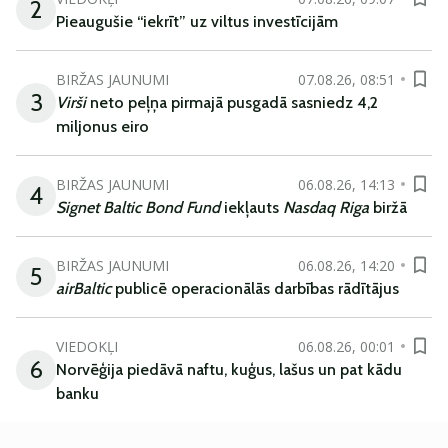
2
Pieaugušie “iekrīt” uz viltus investīcijām
BIRŽAS JAUNUMI
07.08.26, 08:51
3
Virši
neto peļņa pirmajā pusgadā sasniedz 4,2
miljonus eiro
BIRŽAS JAUNUMI
06.08.26, 14:13
4
Signet Baltic Bond Fund
iekļauts
Nasdaq Riga
biržā
BIRŽAS JAUNUMI
06.08.26, 14:20
5
airBaltic
publicē operacionālās darbības rādītājus
VIEDOKĻI
06.08.26, 00:01
6
Norvēģija piedāvā naftu, kuģus, lašus un pat kādu
banku