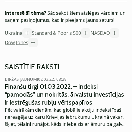
Interesē šī tēma?
Sāc sekot šiem atslēgas vārdiem un
saņem paziņojumus, kad ir pieejams jauns saturs!
Ukraina
Standard & Poor's 500
NASDAQ
Dow Jones
SAISTĪTIE RAKSTI
BIRŽAS JAUNUMI
02.03.22, 08:28
Finanšu tirgi 01.03.2022. – indeksi
“pamodās” un nokritās, ārvalstu investīcijas
ir iestrēgušas rubļu vērtspapīros
Pēc vairākām dienām, kad globālie akciju indeksi īpaši
nereaģēja uz karu Krievijas iebrukumu Ukrainā vakar,
šķiet, tēlaini runājot, kāds ir iebelzis ar āmuru pa galvu
un redzam nopietnus kritumus. Vismaz Eiropas akciju