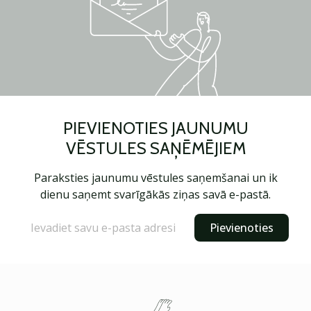
PIEVIENOTIES JAUNUMU
VĒSTULES SAŅĒMĒJIEM
Paraksties jaunumu vēstules saņemšanai un ik
dienu saņemt svarīgākās ziņas savā e-pastā.
Pievienoties