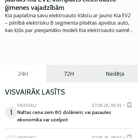
ģimenes vajadzībām
Kia paplašina savu elektroauto klāstu ar jauno Kia EV2
– pilnībā elektrisku B segmenta pilsētas apvidus auto,
kas kļūs par pieejamāko modeli Kia elektroauto saimē
Eiropā. Modelis izstrādāts ar mērķi piedāvāt ģimenēm
praktisku un tehnoloģiski modernu automobili
ikdienas vajadzībām.
24H
72H
Nedēļa
VISVAIRĀK LASĪTS
VIEDOKĻI
07.08.26, 00:35
1
Naftas cena zem 80 dolāriem; vai pasaules
ekonomika var uzelpot
VIEDOKĻI
07.08.26, 09:07