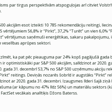
sms par tirgus perspektīvām atspoguļojas arī citviet Volstrī
.
 akcijām esot izteikti 10 785 rekomendāciju reitingi, liecina
 vērtējumiem 56,8% ir “Pirkt”, 37,2% “Turēt” un vien 6,0% “
rkt” vērtējumus saņēmuši enerģētikas, sakaru pakalpojumu, 
 veselības aprūpes sektori.
atzīmēt, ka pat pēc pieauguma par 24% kopš pagājušā gada 
en ir optimistiskāki par S&P 500 akcijām, salīdzinot ar 2020. g
0. gada 31. decembrī 53,7% no S&P 500 uzņēmumu akciju r
“Pirkt” reitings. Deviņās nozarēs šobrīd ir augstāks “Pirkt” 
dzinot ar 2020. gada 31. decembri. Izaugsmes līderi šajā ziņā 
šuma (ar kāpumu no 47% līdz 56%) un materiālu sektors 
ic FactSet vecākais analītiķis Džons Baterss.