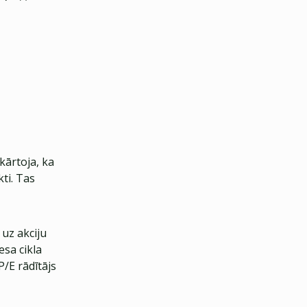
kārtoja, ka
ti. Tas
uz akciju
esa cikla
P/E rādītājs