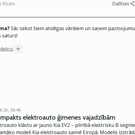
u Klubs
Dalīties
ēma?
Sāc sekot šiem atslēgas vārdiem un saņem paziņojumus
 saturs!
indekss
6.26, 08:46
kompakts elektroauto ģimenes vajadzībām
troauto klāstu ar jauno Kia EV2 – pilnībā elektrisku B segme
jamāko modeli Kia elektroauto saimē Eiropā. Modelis izstrād