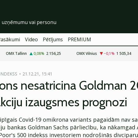
Pasākumi
Video
Pētījums
PREMIUM
OMX Tallinn
0,08
%
2 156,25
OMX Vilnius
−0,1
%
1 505,34
 INDEKSS
21.12.21, 15:41
ons nesatricina Goldman 2
kciju izaugsmes prognozi
 lipīgais Covid-19 omikrona variants pagaidām nav sat
ciju bankas Goldman Sachs pārliecību, ka nākamgad
Poor's 500 indekss investoriem nodrošinās divciparu