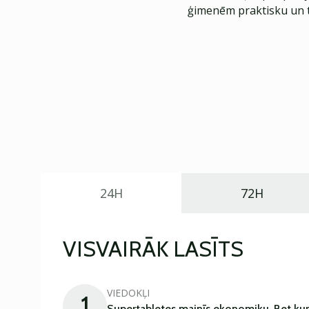
ģimenēm praktisku un t
24H
72H
VISVAIRĀK LASĪTS
VIEDOKĻI
1
Supertabletes mainīs ekonomiku. Bet kur