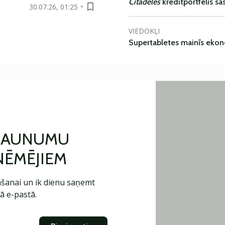
Citadeles
kredītportfelis s
30.07.26, 01:25
VIEDOKĻI
Supertabletes mainīs ekon
 JAUNUMU
ŅĒMĒJIEM
šanai un ik dienu saņemt
ā e-pastā.