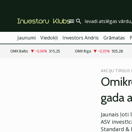
Jaunumi
Viedokļi
Investors Andris
Grāmatas
OMX Baltic
−0,06
%
315,25
OMX Riga
−0,35
%
925,28
cebook
cebook
AKCIJU TIRGUS
Twitter)
Twitter)
Omikr
kedIn
kedIn
gada a
ail
ail
k
k
Jaunais ļoti
ASV investī
Standard & 