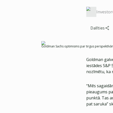
Investor
Dalīties
Goldman Sachs optimisms par tirgus perspektīvām a
Goldman galven
iestādes S&P 
nozīmētu, ka 
“Mēs sagaidām
pieaugums par 
punktā. Tas ar
pat saruka” sk