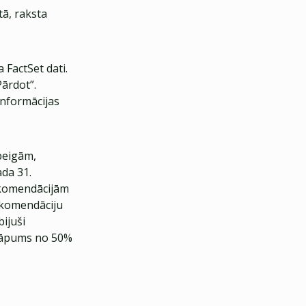
tā, raksta
 FactSet dati.
Pārdot”.
informācijas
beigām,
ada 31.
ekomendācijām
rekomendāciju
bijuši
(kāpums no 50%