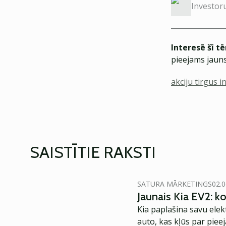
Investor
Interesē šī t
pieejams jauns
akciju tirgus 
SAISTĪTIE RAKSTI
SATURA MĀRKETINGS
02.0
Jaunais Kia EV2: 
Kia paplašina savu elek
auto, kas kļūs par piee