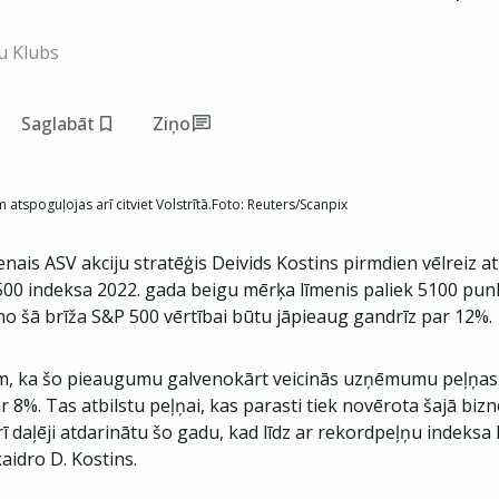
u Klubs
Saglabāt
Ziņo
tspoguļojas arī citviet Volstrītā.
Foto:
Reuters/Scanpix
ais ASV akciju stratēģis Deivids Kostins pirmdien vēlreiz at
500 indeksa 2022. gada beigu mērķa līmenis paliek 5100 punk
no šā brīža S&P 500 vērtībai būtu jāpieaug gandrīz par 12%.
, ka šo pieaugumu galvenokārt veicinās uzņēmumu peļņas 
8%. Tas atbilstu peļņai, kas parasti tiek novērota šajā bizn
ī daļēji atdarinātu šo gadu, kad līdz ar rekordpeļņu indeksa 
aidro D. Kostins.