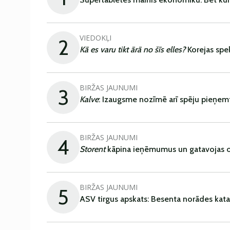
VIEDOKĻI
2
Kā es varu tikt ārā no šīs elles?
Korejas spe
BIRŽAS JAUNUMI
3
Kalve
: Izaugsme nozīmē arī spēju pieņem
BIRŽAS JAUNUMI
4
Storent
kāpina ieņēmumus un gatavojas ob
BIRŽAS JAUNUMI
5
ASV tirgus apskats: Besenta norādes kata