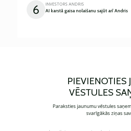
INVESTORS ANDRIS
6
AI karstā gaisa nolaišanu sajūt arī Andris
PIEVIENOTIES
VĒSTULES SA
Paraksties jaunumu vēstules saņem
svarīgākās ziņas sav