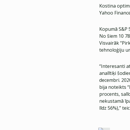
Kostina optimi
Yahoo Finance
Kopumā S&P 500
No šiem 10 785
Visvairāk “Pi
tehnoloģiju un
“Interesanti 
analītiķi šodi
decembri. 202
bija noteikts 
procents, salī
nekustamā īpa
līdz 56%),” te