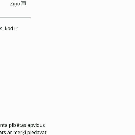
Ziņo
, kad ir
nta pilsētas apvidus
āts ar mērķi piedāvāt