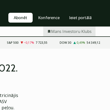
Pašapkalpošanās
Abonēt
Abonēt
Konference
Ieiet portālā
Mans Investoru Klubs
S&P 500
−0,17
%
7 723,55
DOW 30
0,49
%
54 349,12
022.
ricinājis
 ASV
 peļņu.