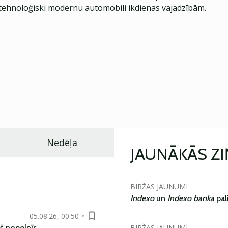
ehnoloģiski modernu automobili ikdienas vajadzībām.
Nedēļa
JAUNĀKĀS Z
BIRŽAS JAUNUMI
Indexo
un
Indexo banka
pal
05.08.26, 00:50
BIRŽAS JAUNUMI
š nopelnīs