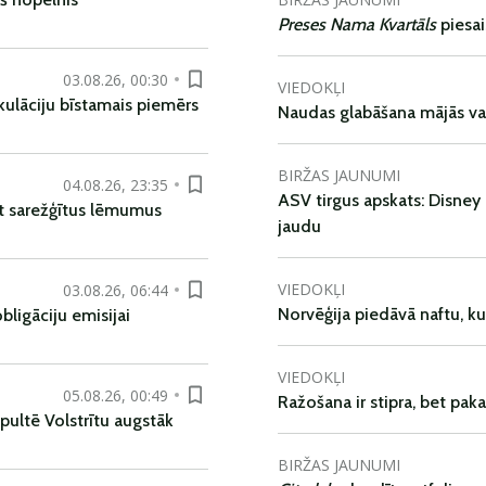
Preses Nama Kvartāls
piesa
03.08.26, 00:30
VIEDOKĻI
kulāciju bīstamais piemērs
Naudas glabāšana mājās va
BIRŽAS JAUNUMI
04.08.26, 23:35
ASV tirgus apskats: Disney 
t sarežģītus lēmumus
jaudu
VIEDOKĻI
03.08.26, 06:44
Norvēģija piedāvā naftu, k
ligāciju emisijai
VIEDOKĻI
05.08.26, 00:49
Ražošana ir stipra, bet pak
pultē Volstrītu augstāk
BIRŽAS JAUNUMI