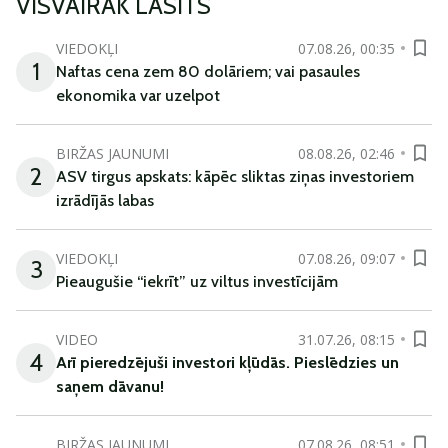
VISVAIRĀK LASĪTS
VIEDOKĻI
07.08.26, 00:35
1
Naftas cena zem 80 dolāriem; vai pasaules
ekonomika var uzelpot
BIRŽAS JAUNUMI
08.08.26, 02:46
2
ASV tirgus apskats: kāpēc sliktas ziņas investoriem
izrādījās labas
VIEDOKĻI
07.08.26, 09:07
3
Pieaugušie “iekrīt” uz viltus investīcijām
VIDEO
31.07.26, 08:15
4
Arī
pieredzējuši
investori
kļūdā
s
.
Pieslēdzies un
saņem
dāvanu
!
BIRŽAS JAUNUMI
07.08.26, 08:51