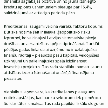
dinamika saglabājas pozitīva un no jauna izsniegto
kredītu apjoms uzņēmumiem pieauga par 16,4%,
salīdzinājumā ar attiecīgo periodu pērn.
Kreditēšanas izaugsmi veicina vairāku faktoru kopums.
Būtiska nozīme šeit ir lielākai ģeopolitisko risku
izpratnei, ko veicinājusi Latvijas sistemātiskā pieeja
drošības un aizsardzības spēju stiprināšanai. Turklāt
pēdējos gados lielai daļai uzņēmumu ir uzlabojušies
finanšu rādītāji – pieaudzis pašu kapitāls, veidojušies
uzkrājumi un palielinājusies spēja līdzfinansēt
investīciju projektus. Tas rada stabilāku pamatu jaunu
attīstības ieceru īstenošanai un ārējā finansējuma
piesaistei.
Vienlaikus jāņem vērā, ka kreditēšanas pieaugums
notiek apstākļos, kad banku sektoram tiek piemērota
Solidaritātes iemaksa. Tas rada papildu fiskālo slogu un