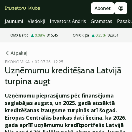
Abonēt
Jaunumi
Viedokļi
Investors Andris
Grāmatas
Pasāk
OMX Baltic
0,08
%
315,45
OMX Riga
0,35
%
928,51
cebook
cebook
Atpakaļ
Twitter)
Twitter)
EKONOMIKA
02.07.26, 12:25
Uzņēmumu kreditēšana Latvijā
kedIn
kedIn
turpina augt
ail
ail
Uzņēmumu pieprasījums pēc finansējuma
k
k
saglabājas augsts, un 2025. gadā aizsāktā
kreditēšanas izaugsme turpinās arī šogad.
Eiropas Centrālās bankas dati liecina, ka 2026.
gada aprīlī uzņēmumu kredītportfelis Latvijā