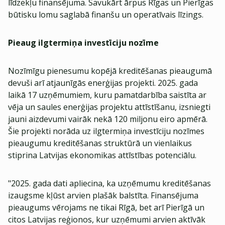
līdzekļu finansējuma. Savukārt ārpus Rīgas un Pierīgas
būtisku lomu saglabā finanšu un operatīvais līzings.
Pieaug ilgtermiņa investīciju nozīme
Nozīmīgu pienesumu kopējā kreditēšanas pieaugumā
devuši arī atjaunīgās enerģijas projekti. 2025. gada
laikā 17 uzņēmumiem, kuru pamatdarbība saistīta ar
vēja un saules enerģijas projektu attīstīšanu, izsniegti
jauni aizdevumi vairāk nekā 120 miljonu eiro apmērā.
Šie projekti norāda uz ilgtermiņa investīciju nozīmes
pieaugumu kreditēšanas struktūrā un vienlaikus
stiprina Latvijas ekonomikas attīstības potenciālu.
"2025. gada dati apliecina, ka uzņēmumu kreditēšanas
izaugsme kļūst arvien plašāk balstīta. Finansējuma
pieaugums vērojams ne tikai Rīgā, bet arī Pierīgā un
citos Latvijas reģionos, kur uzņēmumi arvien aktīvāk