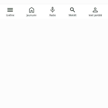
Izvēlne
Jaunumi
Radio
Meklēt
Ieiet portālā
Gunāra Astras iela 8B, Rīga, LV-1082
janis.skupelis@investoruklubs.lv
Abonē
Abonē jaunumus
Reklāma
Publikāciju lietošanas
Vispārējie noteikumi
tiesības
Privātuma politika
Pārtraukt abonēšanu
Iestatījumu pārvaldība