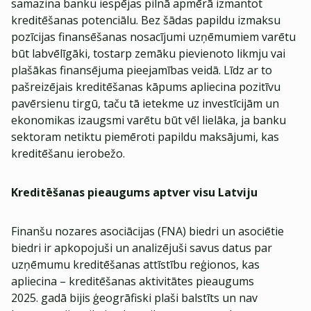
samazina banku iespējas pilnā apmērā izmantot
kreditēšanas potenciālu. Bez šādas papildu izmaksu
pozīcijas finansēšanas nosacījumi uzņēmumiem varētu
būt labvēlīgāki, tostarp zemāku pievienoto likmju vai
plašākas finansējuma pieejamības veidā. Līdz ar to
pašreizējais kreditēšanas kāpums apliecina pozitīvu
pavērsienu tirgū, taču tā ietekme uz investīcijām un
ekonomikas izaugsmi varētu būt vēl lielāka, ja banku
sektoram netiktu piemēroti papildu maksājumi, kas
kreditēšanu ierobežo.
Kreditēšanas pieaugums aptver visu Latviju
Finanšu nozares asociācijas (FNA) biedri un asociētie
biedri ir apkopojuši un analizējuši savus datus par
uzņēmumu kreditēšanas attīstību reģionos, kas
apliecina – kreditēšanas aktivitātes pieaugums
2025. gadā bijis ģeogrāfiski plaši balstīts un nav