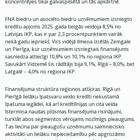
koncentrējies tikai galvaspilsētā un tās apkārtnē.
FNA biedru un asociēto biedru uzņēmumiem izsniegto
kredītu apjoms 2025. gada beigās veidoja 8,5% no
Latvijas IKP, kas ir par 2,3 procentpunktiem vairāk
nekā gadu iepriekš. Virs vidējā līmeņa izcēlās Zemgale
un Pierīga, kur uzņēmumiem izsniegtais finansējums
sasniedza attiecīgi 10,8% un 10,1% no reģiona IKP.
Savukārt Vidzemē šis rādītājs bija 9,1%, Rīgā – 8,0%, bet
Latgalē – 4,0% no reģiona IKP.
Finansējuma struktūra reģionos atšķiras. Rīgā un
Pierīgā lielāku īpatsvaru veido kredīti nekustamā
īpašuma iegādei, kā arī kredītlīnijas un cita veida
īstermiņa naudas plūsmas finansējuma risinājumi,
turklāt abos segmentos vērojams nozīmīgs pieaugums.
Tas liecina par pieaugošu uzņēmumu saimniecisko
aktivitāti un lielāku nepieciešamību pēc apgrozāmo