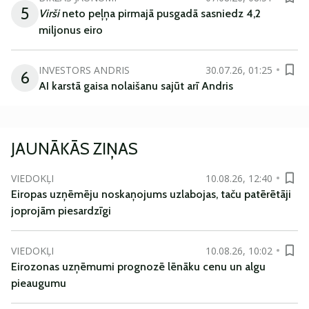
5
Virši
neto peļņa pirmajā pusgadā sasniedz 4,2
miljonus eiro
INVESTORS ANDRIS
30.07.26, 01:25
6
AI karstā gaisa nolaišanu sajūt arī Andris
JAUNĀKĀS ZIŅAS
VIEDOKĻI
10.08.26, 12:40
Eiropas uzņēmēju noskaņojums uzlabojas, taču patērētāji
joprojām piesardzīgi
VIEDOKĻI
10.08.26, 10:02
Eirozonas uzņēmumi prognozē lēnāku cenu un algu
pieaugumu