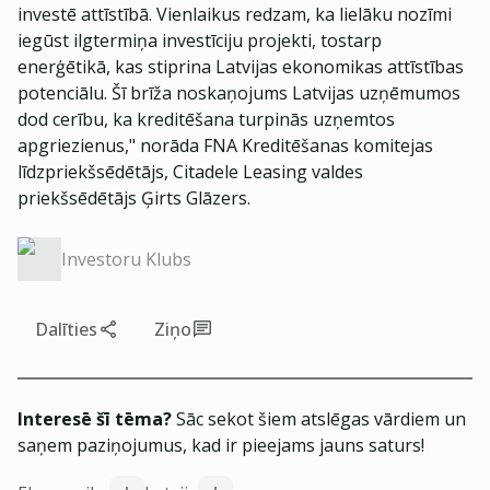
investē attīstībā. Vienlaikus redzam, ka lielāku nozīmi
iegūst ilgtermiņa investīciju projekti, tostarp
enerģētikā, kas stiprina Latvijas ekonomikas attīstības
potenciālu. Šī brīža noskaņojums Latvijas uzņēmumos
dod cerību, ka kreditēšana turpinās uzņemtos
apgriezienus," norāda FNA Kreditēšanas komitejas
līdzpriekšsēdētājs, Citadele Leasing valdes
priekšsēdētājs Ģirts Glāzers.
Investoru Klubs
Dalīties
Ziņo
Interesē šī tēma?
Sāc sekot šiem atslēgas vārdiem un
saņem paziņojumus, kad ir pieejams jauns saturs!