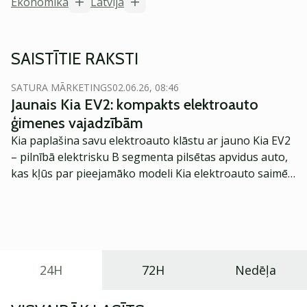
Ekonomika
Latvija
SAISTĪTIE RAKSTI
SATURA MĀRKETINGS
02.06.26, 08:46
Jaunais Kia EV2: kompakts elektroauto
ģimenes vajadzībām
Kia paplašina savu elektroauto klāstu ar jauno Kia EV2
– pilnībā elektrisku B segmenta pilsētas apvidus auto,
kas kļūs par pieejamāko modeli Kia elektroauto saimē
Eiropā. Modelis izstrādāts ar mērķi piedāvāt ģimenēm
praktisku un tehnoloģiski modernu automobili
ikdienas vajadzībām.
24H
72H
Nedēļa