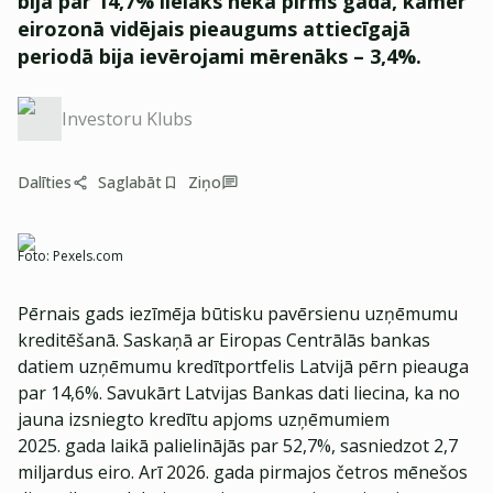
bija par 14,7% lielāks nekā pirms gada, kamēr
eirozonā vidējais pieaugums attiecīgajā
periodā bija ievērojami mērenāks – 3,4%.
Investoru Klubs
Dalīties
Saglabāt
Ziņo
Foto:
Pexels.com
Pērnais gads iezīmēja būtisku pavērsienu uzņēmumu
kreditēšanā. Saskaņā ar Eiropas Centrālās bankas
datiem uzņēmumu kredītportfelis Latvijā pērn pieauga
par 14,6%. Savukārt Latvijas Bankas dati liecina, ka no
jauna izsniegto kredītu apjoms uzņēmumiem
2025. gada laikā palielinājās par 52,7%, sasniedzot 2,7
miljardus eiro. Arī 2026. gada pirmajos četros mēnešos