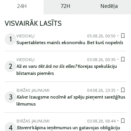
24H
72H
Nedēļa
VISVAIRĀK LASĪTS
VIEDOKĻI
05.08.26, 00:50
1
Supertabletes mainīs ekonomiku. Bet kurš nopelnīs
VIEDOKĻI
03.08.26, 00:30
2
Kā es varu tikt ārā no šīs elles?
Korejas spekulāciju
bīstamais piemērs
BIRŽAS JAUNUMI
04.08.26, 23:35
3
Kalve
: Izaugsme nozīmē arī spēju pieņemt sarežģītus
lēmumus
BIRŽAS JAUNUMI
03.08.26, 06:44
4
Storent
kāpina ieņēmumus un gatavojas obligāciju