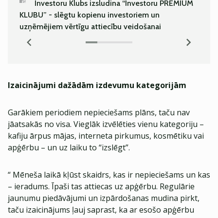
Investoru Klubs izsludina “Investoru PREMIUM
Kā es 
KLUBU” - slēgtu kopienu investoriem un
bīsta
uzņēmējiem vērtīgu attiecību veidošanai
Izaicinājumi dažādām izdevumu kategorijām
Garākiem periodiem nepieciešams plāns, taču nav
jāatsakās no visa. Vieglāk izvēlēties vienu kategoriju –
kafiju ārpus mājas, interneta pirkumus, kosmētiku vai
apģērbu – un uz laiku to “izslēgt”.
“ Mēneša laikā kļūst skaidrs, kas ir nepieciešams un kas
– ieradums. Īpaši tas attiecas uz apģērbu. Regulārie
jaunumu piedāvājumi un izpārdošanas mudina pirkt,
taču izaicinājums ļauj saprast, ka ar esošo apģērbu