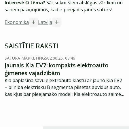
Interesē šī tēma?
Sāc sekot šiem atslēgas vārdiem un
saņem paziņojumus, kad ir pieejams jauns saturs!
Ekonomika
Latvija
SAISTĪTIE RAKSTI
SATURA MĀRKETINGS
02.06.26, 08:46
Jaunais Kia EV2: kompakts elektroauto
ģimenes vajadzībām
Kia paplašina savu elektroauto klāstu ar jauno Kia EV2
– pilnībā elektrisku B segmenta pilsētas apvidus auto,
kas kļūs par pieejamāko modeli Kia elektroauto saimē
Eiropā. Modelis izstrādāts ar mērķi piedāvāt ģimenēm
praktisku un tehnoloģiski modernu automobili
ikdienas vajadzībām.