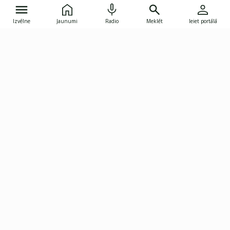
Izvēlne
Jaunumi
Radio
Meklēt
Ieiet portālā
Gunāra Astras iela 8B, Rīga, LV-1082
janis.skupelis@investoruklubs.lv
Abonē
Abonē jaunumus
Reklāma
Publikāciju lietošanas
Vispārējie noteikumi
tiesības
Privātuma politika
Pārtraukt abonēšanu
Iestatījumu pārvaldība