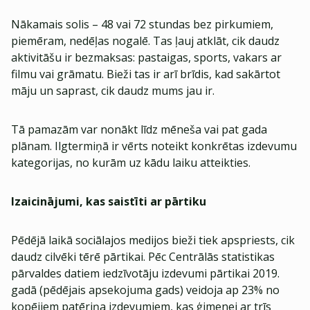
Nākamais solis – 48 vai 72 stundas bez pirkumiem,
piemēram, nedēļas nogalē. Tas ļauj atklāt, cik daudz
aktivitāšu ir bezmaksas: pastaigas, sports, vakars ar
filmu vai grāmatu. Bieži tas ir arī brīdis, kad sakārtot
māju un saprast, cik daudz mums jau ir.
Tā pamazām var nonākt līdz mēneša vai pat gada
plānam. Ilgtermiņā ir vērts noteikt konkrētas izdevumu
kategorijas, no kurām uz kādu laiku atteikties.
Izaicinājumi, kas saistīti ar pārtiku
Pēdējā laikā sociālajos medijos bieži tiek apspriests, cik
daudz cilvēki tērē pārtikai. Pēc Centrālās statistikas
pārvaldes datiem iedzīvotāju izdevumi pārtikai 2019.
gadā (pēdējais apsekojuma gads) veidoja ap 23% no
kopējiem patēriņa izdevumiem, kas ģimenei ar trīs