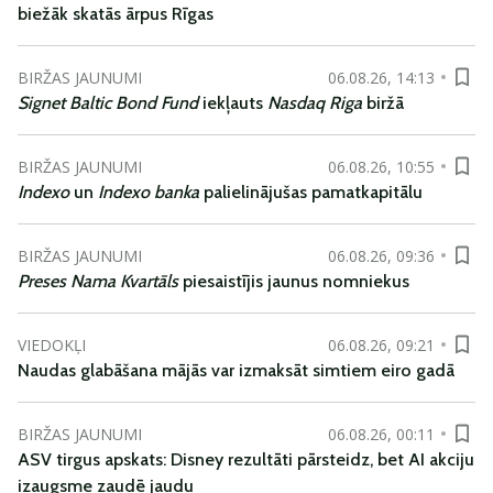
biežāk skatās ārpus Rīgas
BIRŽAS JAUNUMI
06.08.26, 14:13
Signet Baltic Bond Fund
iekļauts
Nasdaq Riga
biržā
BIRŽAS JAUNUMI
06.08.26, 10:55
Indexo
un
Indexo banka
palielinājušas pamatkapitālu
BIRŽAS JAUNUMI
06.08.26, 09:36
Preses Nama Kvartāls
piesaistījis jaunus nomniekus
VIEDOKĻI
06.08.26, 09:21
Naudas glabāšana mājās var izmaksāt simtiem eiro gadā
BIRŽAS JAUNUMI
06.08.26, 00:11
ASV tirgus apskats: Disney rezultāti pārsteidz, bet AI akciju
izaugsme zaudē jaudu