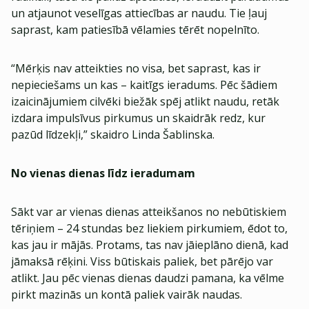
un atjaunot veselīgas attiecības ar naudu. Tie ļauj
saprast, kam patiesībā vēlamies tērēt nopelnīto.
“Mērķis nav atteikties no visa, bet saprast, kas ir
nepieciešams un kas – kaitīgs ieradums. Pēc šādiem
izaicinājumiem cilvēki biežāk spēj atlikt naudu, retāk
izdara impulsīvus pirkumus un skaidrāk redz, kur
pazūd līdzekļi,” skaidro Linda Šablinska.
No vienas dienas līdz ieradumam
Sākt var ar vienas dienas atteikšanos no nebūtiskiem
tēriņiem – 24 stundas bez liekiem pirkumiem, ēdot to,
kas jau ir mājās. Protams, tas nav jāieplāno dienā, kad
jāmaksā rēķini. Viss būtiskais paliek, bet pārējo var
atlikt. Jau pēc vienas dienas daudzi pamana, ka vēlme
pirkt mazinās un kontā paliek vairāk naudas.