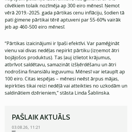
cilvēkiem tolaik nozīmēja ap 300 eiro mēnesī. Ņemot
vērā 2019.-2025. gada pārtikas cenu inflāciju, šodien tā
pati ģimene pārtikai tērē aptuveni par 55-60% vairāk
jeb ap 460-500 eiro mēnesī.
“Pārtikas izaicinājumi ir īpaši efektīvi. Var pamēģināt
vienu vai divas nedēļas nepirkt pārtiku (izņemot ātri
bojājošos produktus). Tas ļauj izlietot krājumus,
atbrīvot saldētavu, samazināt izšķērdēšanu un ātri
nodrošina finansiālu ieguvumu. Mēnesī var ietaupīt ap
100 eiro. Citas iespējas – mēnesi neēst ārpus mājas,
iepirkties tikai reizi nedēļā vai atteikties no uzkodām un
saldinātiem dzērieniem,” stāsta Linda Šablinska.
PAŠLAIK AKTUĀLS
03.08.26, 11:21
03.08.