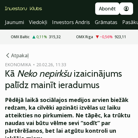
Abonēt
Jaunumi
Viedokļi
Investors Andris
Grāmatas
Pasāk
OMX Baltic
0,11
%
315,32
OMX Riga
−0,56
%
923,11
cebook
cebook
Atpakaļ
Twitter)
Twitter)
EKONOMIKA
20.02.26, 11:33
Kā
Neko nepirkšu
izaicinājums
kedIn
kedIn
palīdz mainīt ieradumus
ail
ail
Pēdējā laikā sociālajos medijos arvien biežāk
k
k
redzam, ka cilvēki apzināti izvēlas uz laiku
atteikties no pirkumiem. Ne tāpēc, ka trūktu
naudas vai būtu vēlme sevi “sodīt” par
pārtērēšanos, bet lai atgūtu kontroli un