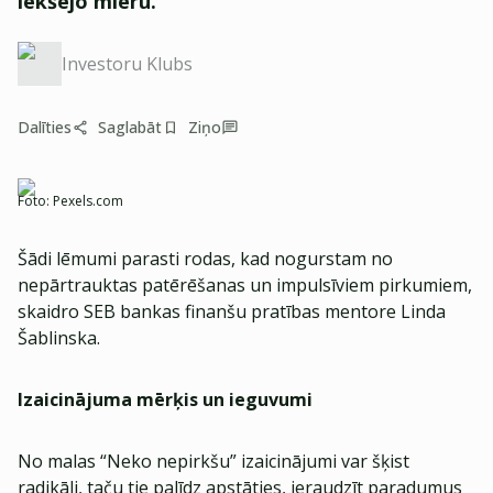
iekšējo mieru.
Investoru Klubs
Dalīties
Saglabāt
Ziņo
Foto:
Pexels.com
Šādi lēmumi parasti rodas, kad nogurstam no
nepārtrauktas patērēšanas un impulsīviem pirkumiem,
skaidro SEB bankas finanšu pratības mentore Linda
Šablinska.
Izaicinājuma mērķis un ieguvumi
No malas “Neko nepirkšu” izaicinājumi var šķist
radikāli, taču tie palīdz apstāties, ieraudzīt paradumus