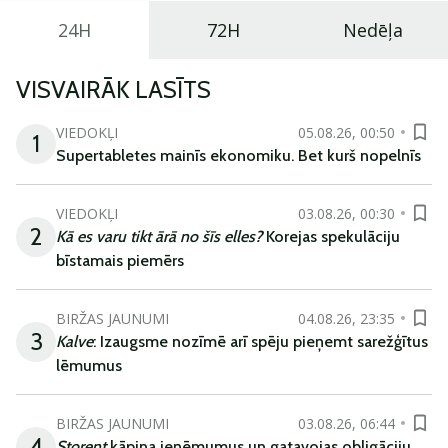
24H
72H
Nedēļa
VISVAIRĀK LASĪTS
VIEDOKĻI
05.08.26, 00:50
1
Supertabletes mainīs ekonomiku. Bet kurš nopelnīs
VIEDOKĻI
03.08.26, 00:30
2
Kā es varu tikt ārā no šīs elles?
Korejas spekulāciju
bīstamais piemērs
BIRŽAS JAUNUMI
04.08.26, 23:35
3
Kalve
: Izaugsme nozīmē arī spēju pieņemt sarežģītus
lēmumus
BIRŽAS JAUNUMI
03.08.26, 06:44
4
Storent
kāpina ieņēmumus un gatavojas obligāciju