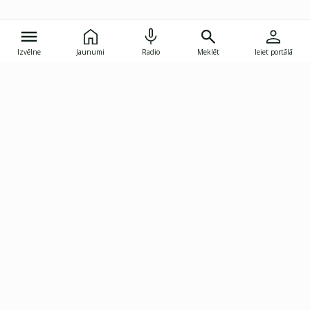
Izvēlne
Jaunumi
Radio
Meklēt
Ieiet portālā
Gunāra Astras iela 8B, Rīga, LV-1082
janis.skupelis@investoruklubs.lv
Abonē
Abonē jaunumus
Reklāma
Publikāciju lietošanas
Vispārējie noteikumi
tiesības
Privātuma politika
Pārtraukt abonēšanu
Iestatījumu pārvaldība