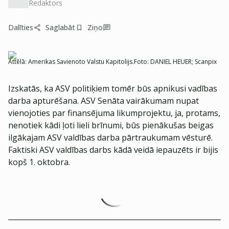
Redaktors
Dalīties
Saglabāt
Ziņo
Attēlā: Amerikas Savienoto Valstu Kapitolijs.
Foto:
DANIEL HEUER; Scanpix
Izskatās, ka ASV politiķiem tomēr būs apnikusi vadības
darba apturēšana. ASV Senāta vairākumam nupat
vienojoties par finansējuma likumprojektu, ja, protams,
nenotiek kādi ļoti lieli brīnumi, būs pienākušas beigas
ilgākajam ASV valdības darba pārtraukumam vēsturē.
Faktiski ASV valdības darbs kādā veidā iepauzēts ir bijis
kopš 1. oktobra.