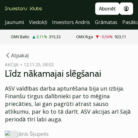
Abonēt
Jaunumi
Viedokļi
Investors Andris
Grāmatas
Pasāk
OMX Baltic
0,11
%
315,32
OMX Riga
−0,56
%
923,11
cebook
Atpakaļ
Twitter)
AKCIJA
12.11.25, 08:02
Līdz nākamajai slēgšanai
kedIn
ail
ASV valdības darba apturēšana bija un izbija.
Finanšu tirgus dalībnieki par to mēģina
k
priecāties, lai gan pagrūti atrast sauso
atlikumu, par ko to tā darīt. ASV akcijas arī šajā
periodā tīri labi auga.
Jānis Šķupelis