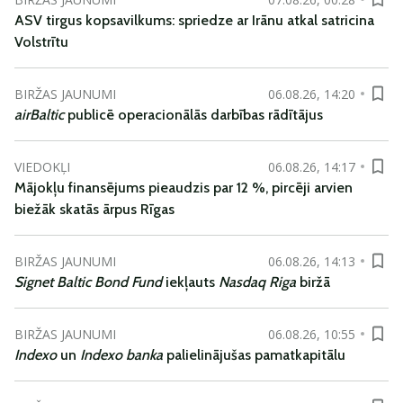
ASV tirgus kopsavilkums: spriedze ar Irānu atkal satricina
Volstrītu
BIRŽAS JAUNUMI
06.08.26, 14:20
airBaltic
publicē operacionālās darbības rādītājus
VIEDOKĻI
06.08.26, 14:17
Mājokļu finansējums pieaudzis par 12 %, pircēji arvien
biežāk skatās ārpus Rīgas
BIRŽAS JAUNUMI
06.08.26, 14:13
Signet Baltic Bond Fund
iekļauts
Nasdaq Riga
biržā
BIRŽAS JAUNUMI
06.08.26, 10:55
Indexo
un
Indexo banka
palielinājušas pamatkapitālu