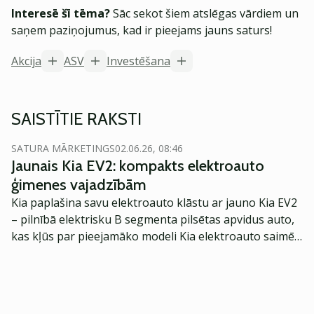
Interesē šī tēma?
Sāc sekot šiem atslēgas vārdiem un
saņem paziņojumus, kad ir pieejams jauns saturs!
Akcija
ASV
Investēšana
SAISTĪTIE RAKSTI
SATURA MĀRKETINGS
02.06.26, 08:46
Jaunais Kia EV2: kompakts elektroauto
ģimenes vajadzībām
Kia paplašina savu elektroauto klāstu ar jauno Kia EV2
– pilnībā elektrisku B segmenta pilsētas apvidus auto,
kas kļūs par pieejamāko modeli Kia elektroauto saimē
Eiropā. Modelis izstrādāts ar mērķi piedāvāt ģimenēm
praktisku un tehnoloģiski modernu automobili
ikdienas vajadzībām.