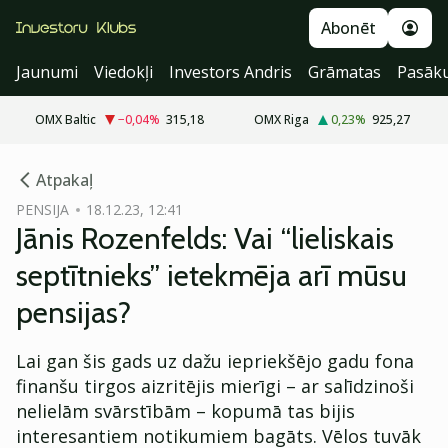
Abonēt
Jaunumi
Viedokļi
Investors Andris
Grāmatas
Pasāk
OMX Baltic
−0,04
%
315,18
OMX Riga
0,23
%
925,27
cebook
Atpakaļ
Twitter)
PENSIJA
18.12.23, 12:41
Jānis Rozenfelds: Vai “lieliskais
kedIn
septītnieks” ietekmēja arī mūsu
ail
pensijas?
k
Lai gan šis gads uz dažu iepriekšējo gadu fona
finanšu tirgos aizritējis mierīgi – ar salīdzinoši
nelielām svārstībām – kopumā tas bijis
interesantiem notikumiem bagāts. Vēlos tuvāk