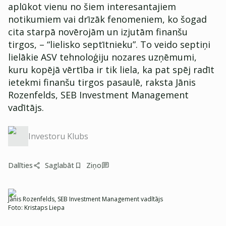
aplūkot vienu no šiem interesantajiem
notikumiem vai drīzāk fenomeniem, ko šogad
cita starpā novērojām un izjutām finanšu
tirgos, – “lielisko septītnieku”. To veido septiņi
lielākie ASV tehnoloģiju nozares uzņēmumi,
kuru kopējā vērtība ir tik liela, ka pat spēj radīt
ietekmi finanšu tirgos pasaulē, raksta Jānis
Rozenfelds, SEB Investment Management
vadītājs.
Investoru Klubs
Dalīties
Saglabāt
Ziņo
Jānis Rozenfelds, SEB Investment Management vadītājs
Foto:
Kristaps Liepa