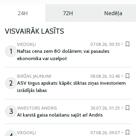
24H
72H
Nedēļa
VISVAIRĀK LASĪTS
VIEDOKĻI
07.08.26, 00:35
1
Naftas cena zem 80 dolāriem; vai pasaules
ekonomika var uzelpot
BIRŽAS JAUNUMI
08.08.26, 02:46
2
ASV tirgus apskats: kāpēc sliktas ziņas investoriem
izrādījās labas
INVESTORS ANDRIS
30.07.26, 01:25
3
AI karstā gaisa nolaišanu sajūt arī Andris
VIEDOKĻI
07.08.26, 09:07
4