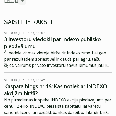
pensija
SAISTĪTIE RAKSTI
VIEDOKĻI
14.12.23, 09:03
3 investoru viedokļi par Indexo publisko
piedāvājumu
Šī nedēļa vismaz vietējā biržā rit Indexo zīmē. Lai gan
par rezultātiem spriest vēl ir daudz par agru, taču,
šķiet, vairums privāto investoru savus lēmumus jau ir
pieņēmuši. Sazinājāmies ar trim investoriem, lai
noskaidrotu viņu pārdomas par Indexo publisko
VIEDOKĻI
15.12.23, 09:45
piedāvājumu.
Kaspara blogs nr.46: Kas notiek ar INDEXO
akcijām biržā?
No pirmdienas ir spēkā INDEXO akciju piedāvājums par
cenu 12 eiro. INDEXO piesaista kapitālu, lai varētu
saņemt licenci un uzsākt bankas darbību. Tikmēr biržā