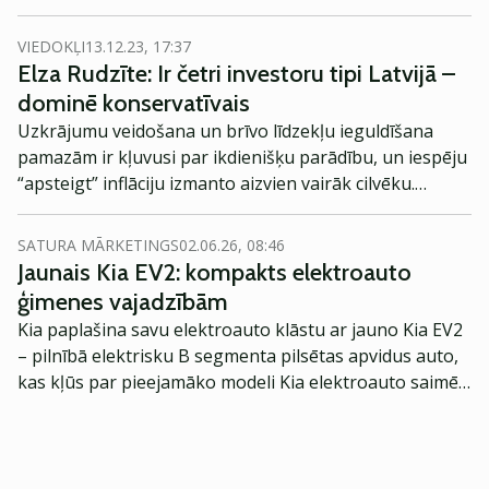
cena turas ap 10 eiro līmenī. Par šo investoriem ir ļoti
daudz jautājumu. Šajā īsajā ierakstā paspriedīšu par
VIEDOKĻI
13.12.23, 17:37
dažiem iespējamajiem iemesliem.
Elza Rudzīte: Ir četri investoru tipi Latvijā –
dominē konservatīvais
Uzkrājumu veidošana un brīvo līdzekļu ieguldīšana
pamazām ir kļuvusi par ikdienišķu parādību, un iespēju
“apsteigt” inflāciju izmanto aizvien vairāk cilvēku.
Latvijas iedzīvotājus šajā ziņā var raksturot kā izteikti
piesardzīgus – salīdzinot ar mūsu Baltijas kaimiņiem,
SATURA MĀRKETINGS
02.06.26, 08:46
pagaidām esam krietni atturīgāki attiecībā uz
Jaunais Kia EV2: kompakts elektroauto
ieguldīšanu akcijās, raksta Elza Rudzīte, SEB bankas
ģimenes vajadzībām
Privātpersonu segmenta vadītāja.
Kia paplašina savu elektroauto klāstu ar jauno Kia EV2
– pilnībā elektrisku B segmenta pilsētas apvidus auto,
kas kļūs par pieejamāko modeli Kia elektroauto saimē
Eiropā. Modelis izstrādāts ar mērķi piedāvāt ģimenēm
praktisku un tehnoloģiski modernu automobili
ikdienas vajadzībām.