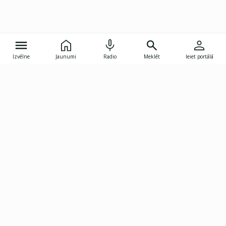
Izvēlne
Jaunumi
Radio
Meklēt
Ieiet portālā
Gunāra Astras iela 8B, Rīga, LV-1082
janis.skupelis@investoruklubs.lv
Abonē
Abonē jaunumus
Reklāma
Publikāciju lietošanas
Vispārējie noteikumi
tiesības