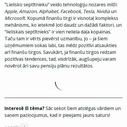
“Lielisko septītnieku” veido tehnoloģiju nozares milži:
Apple, Amazon, Alphabet, Facebook, Tesla, Nvidia
un
Microsoft.
Kopumā finanšu tirgi ir visnotaļ komplekss
mehānisms, ko ietekmē ļoti daudz un dažādi faktori, un
“lieliskais septītnieks” ir vien neliela daļa kopainas.
Taču tam ir vērts pievērst uzmanību, jo – ja šiem
uzņēmumiem sokas labi, tas mēdz pozitīvi atsaukties
arī finanšu tirgos. Savukārt, ja finanšu tirgos redzam
pozitīvas tendences, tad, visdrīzāk, augšupeju varam
novērot āri savu pensiju plānu rezultātos.
Interesē šī tēma?
Sāc sekot šiem atslēgas vārdiem un
saņem paziņojumus, kad ir pieejams jauns saturs!