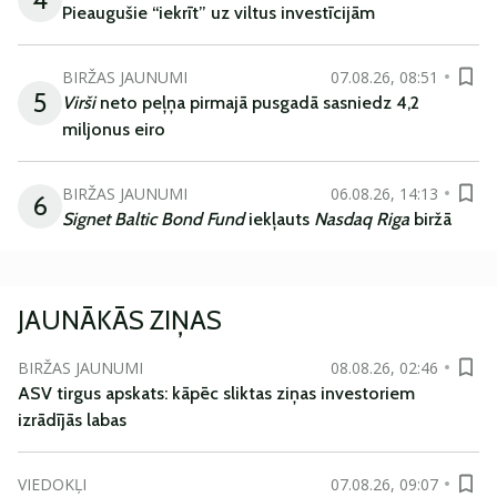
Pieaugušie “iekrīt” uz viltus investīcijām
BIRŽAS JAUNUMI
07.08.26, 08:51
5
Virši
neto peļņa pirmajā pusgadā sasniedz 4,2
miljonus eiro
BIRŽAS JAUNUMI
06.08.26, 14:13
6
Signet Baltic Bond Fund
iekļauts
Nasdaq Riga
biržā
JAUNĀKĀS ZIŅAS
BIRŽAS JAUNUMI
08.08.26, 02:46
ASV tirgus apskats: kāpēc sliktas ziņas investoriem
izrādījās labas
VIEDOKĻI
07.08.26, 09:07