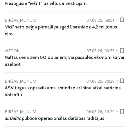
Pieaugušie “iekrīt” uz viltus investīcijām
BIRŽAS JAUNUMI
07.08.26, 08:51
Virši
neto peļņa pirmajā pusgadā sasniedz 4,2 miljonus
eiro
VIEDOKĻI
07.08.26, 00:35
Naftas cena zem 80 dolāriem; vai pasaules ekonomika var
uzelpot
BIRŽAS JAUNUMI
07.08.26, 00:28
ASV tirgus kopsavilkums: spriedze ar Irānu atkal satricina
Volstrītu
BIRŽAS JAUNUMI
06.08.26, 14:20
airBaltic
publicē operacionālās darbības rādītājus