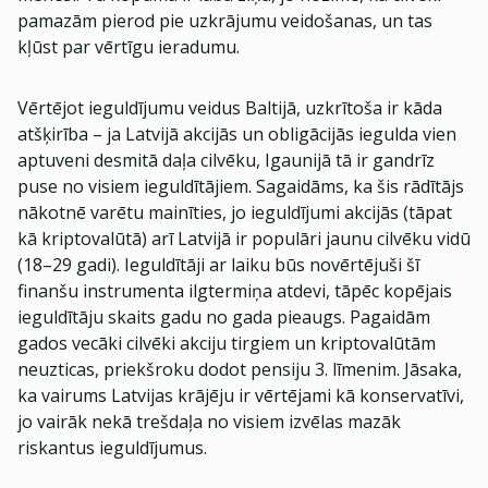
pamazām pierod pie uzkrājumu veidošanas, un tas
kļūst par vērtīgu ieradumu.
Vērtējot ieguldījumu veidus Baltijā, uzkrītoša ir kāda
atšķirība – ja Latvijā akcijās un obligācijās iegulda vien
aptuveni desmitā daļa cilvēku, Igaunijā tā ir gandrīz
puse no visiem ieguldītājiem. Sagaidāms, ka šis rādītājs
nākotnē varētu mainīties, jo ieguldījumi akcijās (tāpat
kā kriptovalūtā) arī Latvijā ir populāri jaunu cilvēku vidū
(18–29 gadi). Ieguldītāji ar laiku būs novērtējuši šī
finanšu instrumenta ilgtermiņa atdevi, tāpēc kopējais
ieguldītāju skaits gadu no gada pieaugs. Pagaidām
gados vecāki cilvēki akciju tirgiem un kriptovalūtām
neuzticas, priekšroku dodot pensiju 3. līmenim. Jāsaka,
ka vairums Latvijas krājēju ir vērtējami kā konservatīvi,
jo vairāk nekā trešdaļa no visiem izvēlas mazāk
riskantus ieguldījumus.