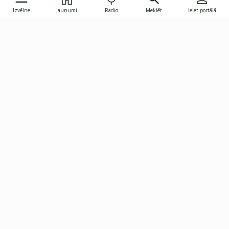
Izvēlne
Jaunumi
Radio
Meklēt
Ieiet portālā
Gunāra Astras iela 8B, Rīga, LV-1082
janis.skupelis@investoruklubs.lv
Abonē
Abonē jaunumus
Reklāma
Publikāciju lietošanas
Vispārējie noteikumi
tiesības
Privātuma politika
Pārtraukt abonēšanu
Iestatījumu pārvaldība