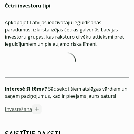
Četri investoru tipi
Apkopojot Latvijas iedzīvotāju ieguldīšanas
paradumus, izkristalizējas četras galvenās Latvijas
investoru grupas, kas raksturo cilvēku attieksmi pret
ieguldījumiem un pieļaujamo riska līmeni.
Interesē šī tēma?
Sāc sekot šiem atslēgas vārdiem un
saņem paziņojumus, kad ir pieejams jauns saturs!
Investēšana
SAISTĪTIE RAKSTI