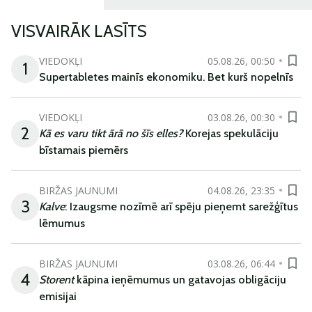
VISVAIRĀK LASĪTS
VIEDOKĻI
05.08.26, 00:50
1
Supertabletes mainīs ekonomiku. Bet kurš nopelnīs
VIEDOKĻI
03.08.26, 00:30
2
Kā es varu tikt ārā no šīs elles?
Korejas spekulāciju
bīstamais piemērs
BIRŽAS JAUNUMI
04.08.26, 23:35
3
Kalve
: Izaugsme nozīmē arī spēju pieņemt sarežģītus
lēmumus
BIRŽAS JAUNUMI
03.08.26, 06:44
4
Storent
kāpina ieņēmumus un gatavojas obligāciju
emisijai