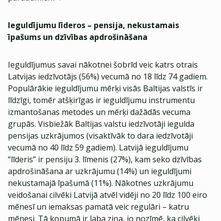
Ieguldījumu līderos – pensija, nekustamais
īpašums un dzīvības apdrošināšana
Ieguldījumus savai nākotnei šobrīd veic katrs otrais
Latvijas iedzīvotājs (56%) vecumā no 18 līdz 74 gadiem.
Populārākie ieguldījumu mērķi visās Baltijas valstīs ir
līdzīgi, tomēr atšķirīgas ir ieguldījumu instrumentu
izmantošanas metodes un mērķi dažādās vecuma
grupās. Visbiežāk Baltijas valstu iedzīvotāji iegulda
pensijas uzkrājumos (visaktīvāk to dara iedzīvotāji
vecumā no 40 līdz 59 gadiem). Latvijā ieguldījumu
“līderis” ir pensiju 3. līmenis (27%), kam seko dzīvības
apdrošināšana ar uzkrājumu (14%) un ieguldījumi
nekustamajā īpašumā (11%). Nākotnes uzkrājumu
veidošanai cilvēki Latvijā atvēl vidēji no 20 līdz 100 eiro
mēnesī un iemaksas pamatā veic regulāri – katru
mēnesi. Tā kopumā ir laba ziņa, jo nozīmē, ka cilvēki