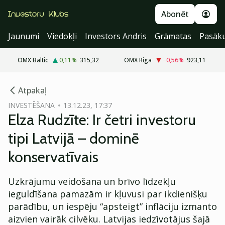
Abonēt
Jaunumi
Viedokļi
Investors Andris
Grāmatas
Pasāk
OMX Baltic
0,11
%
315,32
OMX Riga
−0,56
%
923,11
cebook
Atpakaļ
Twitter)
INVESTĒŠANA
13.12.23, 17:37
Elza Rudzīte: Ir četri investoru
kedIn
tipi Latvijā – dominē
ail
konservatīvais
k
Uzkrājumu veidošana un brīvo līdzekļu
ieguldīšana pamazām ir kļuvusi par ikdienišķu
parādību, un iespēju “apsteigt” inflāciju izmanto
aizvien vairāk cilvēku. Latvijas iedzīvotājus šajā