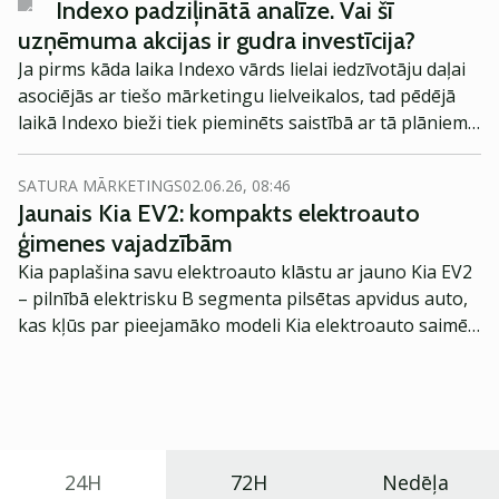
īpatsvars, kuriem izdevies vairot savu finanšu
Indexo padziļinātā analīze. Vai šī
stabilitāti, palielinot uzkrājumus. Raksturīgi, ka
uzņēmuma akcijas ir gudra investīcija?
aktīvākie krājēji ir gados jauni iedzīvotāji vecumā līdz 39
Ja pirms kāda laika Indexo vārds lielai iedzīvotāju daļai
gadiem.
asociējās ar tiešo mārketingu lielveikalos, tad pēdējā
laikā Indexo bieži tiek pieminēts saistībā ar tā plāniem
paplašināt savu darbības sfēru dibinot komercbanku.
Iespējams tieši salīdzinoši agresīvās mārketinga
SATURA MĀRKETINGS
02.06.26, 08:46
stratēģijas dēļ Indexo ir izdevies veiksmīgi iekarot
Jaunais Kia EV2: kompakts elektroauto
stabilu vietu Latvijas pensiju pārvaldītāju vidū un
ģimenes vajadzībām
nodrošinājis sev atpazīstamību, kas nāks par labu
Kia paplašina savu elektroauto klāstu ar jauno Kia EV2
piesaistot klientus jaunizveidotajai komercbankai.
– pilnībā elektrisku B segmenta pilsētas apvidus auto,
kas kļūs par pieejamāko modeli Kia elektroauto saimē
Eiropā. Modelis izstrādāts ar mērķi piedāvāt ģimenēm
praktisku un tehnoloģiski modernu automobili
ikdienas vajadzībām.
24H
72H
Nedēļa