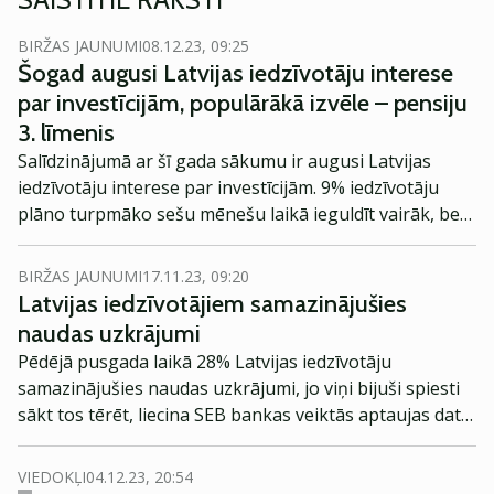
BIRŽAS JAUNUMI
08.12.23, 09:25
Šogad augusi Latvijas iedzīvotāju interese
par investīcijām, populārākā izvēle – pensiju
3. līmenis
Salīdzinājumā ar šī gada sākumu ir augusi Latvijas
iedzīvotāju interese par investīcijām. 9% iedzīvotāju
plāno turpmāko sešu mēnešu laikā ieguldīt vairāk, bet
28% turpinās investēt līdzšinējā apjomā, liecina SEB
bankas veiktā aptauja*. Gandrīz divas trešdaļas no
BIRŽAS JAUNUMI
17.11.23, 09:20
tiem, kuri plāno vai apsver iespēju ieguldīt, tam
Latvijas iedzīvotājiem samazinājušies
izvēlētos pensiju 3. līmeni, bet vēl 23% iegādātos
naudas uzkrājumi
akcijas.
Pēdējā pusgada laikā 28% Latvijas iedzīvotāju
samazinājušies naudas uzkrājumi, jo viņi bijuši spiesti
sākt tos tērēt, liecina SEB bankas veiktās aptaujas dati.
Tomēr salīdzinājumā ar šī gada februāri uzkrājumu
sarukums ir palēninājies un audzis to iedzīvotāju
VIEDOKĻI
04.12.23, 20:54