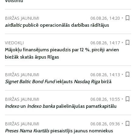
Volstrītu
BIRŽAS JAUNUMI
06.08.26, 14:20
airBaltic
publicē operacionālās darbības rādītājus
VIEDOKĻI
06.08.26, 14:17
Mājokļu finansējums pieaudzis par 12 %, pircēji arvien
biežāk skatās ārpus Rīgas
BIRŽAS JAUNUMI
06.08.26, 14:13
Signet Baltic Bond Fund
iekļauts
Nasdaq Riga
biržā
BIRŽAS JAUNUMI
06.08.26, 10:55
Indexo
un
Indexo banka
palielinājušas pamatkapitālu
BIRŽAS JAUNUMI
06.08.26, 09:36
Preses Nama Kvartāls
piesaistījis jaunus nomniekus