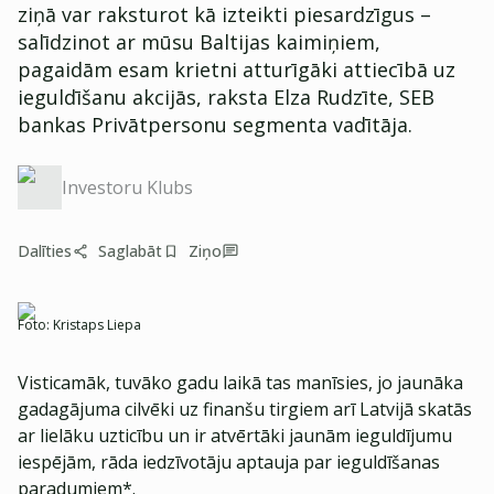
ziņā var raksturot kā izteikti piesardzīgus –
salīdzinot ar mūsu Baltijas kaimiņiem,
pagaidām esam krietni atturīgāki attiecībā uz
ieguldīšanu akcijās, raksta Elza Rudzīte, SEB
bankas Privātpersonu segmenta vadītāja.
Investoru Klubs
Dalīties
Saglabāt
Ziņo
Foto:
Kristaps Liepa
Visticamāk, tuvāko gadu laikā tas manīsies, jo jaunāka
gadagājuma cilvēki uz finanšu tirgiem arī Latvijā skatās
ar lielāku uzticību un ir atvērtāki jaunām ieguldījumu
iespējām, rāda iedzīvotāju aptauja par ieguldīšanas
paradumiem*.