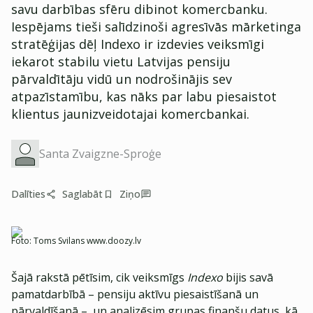
savu darbības sfēru dibinot komercbanku.
Iespējams tieši salīdzinoši agresīvās mārketinga
stratēģijas dēļ Indexo ir izdevies veiksmīgi
iekarot stabilu vietu Latvijas pensiju
pārvaldītāju vidū un nodrošinājis sev
atpazīstamību, kas nāks par labu piesaistot
klientus jaunizveidotajai komercbankai.
Santa Zvaigzne-Sproģe
Dalīties
Saglabāt
Ziņo
Foto:
Toms Svilans www.doozy.lv
Šajā rakstā pētīsim, cik veiksmīgs
Indexo
bijis savā
pamatdarbībā – pensiju aktīvu piesaistīšanā un
pārvaldīšanā –, un analizēsim grupas finanšu datus, kā