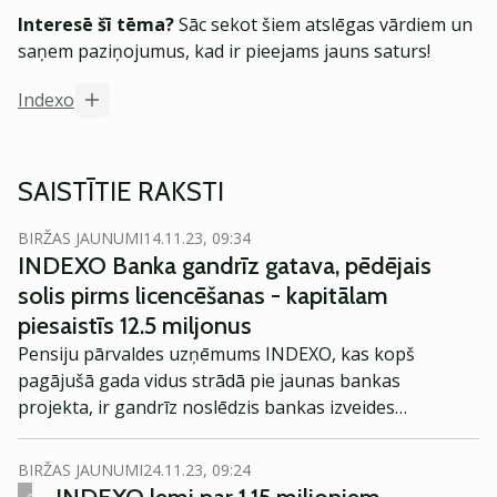
Interesē šī tēma?
Sāc sekot šiem atslēgas vārdiem un
saņem paziņojumus, kad ir pieejams jauns saturs!
Indexo
SAISTĪTIE RAKSTI
BIRŽAS JAUNUMI
14.11.23, 09:34
INDEXO Banka gandrīz gatava, pēdējais
solis pirms licencēšanas - kapitālam
piesaistīs 12.5 miljonus
Pensiju pārvaldes uzņēmums INDEXO, kas kopš
pagājušā gada vidus strādā pie jaunas bankas
projekta, ir gandrīz noslēdzis bankas izveides
sagatavošanas darbu. Tas ietver IT infrastruktūras
izveidi, maksājumu funkcionalitātes ieviešanu,
BIRŽAS JAUNUMI
24.11.23, 09:24
atbilstības procedūru izveidi, privātpersonu