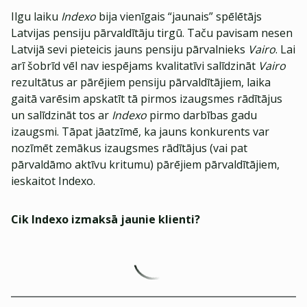
Ilgu laiku
Indexo
bija vienīgais “jaunais” spēlētājs
Latvijas pensiju pārvaldītāju tirgū. Taču pavisam nesen
Latvijā sevi pieteicis jauns pensiju pārvalnieks
Vairo
. Lai
arī šobrīd vēl nav iespējams kvalitatīvi salīdzināt
Vairo
rezultātus ar pārējiem pensiju pārvaldītājiem, laika
gaitā varēsim apskatīt tā pirmos izaugsmes rādītājus
un salīdzināt tos ar
Indexo
pirmo darbības gadu
izaugsmi. Tāpat jāatzīmē, ka jauns konkurents var
nozīmēt zemākus izaugsmes rādītājus (vai pat
pārvaldāmo aktīvu kritumu) pārējiem pārvaldītājiem,
ieskaitot Indexo.
Cik Indexo izmaksā jaunie klienti?