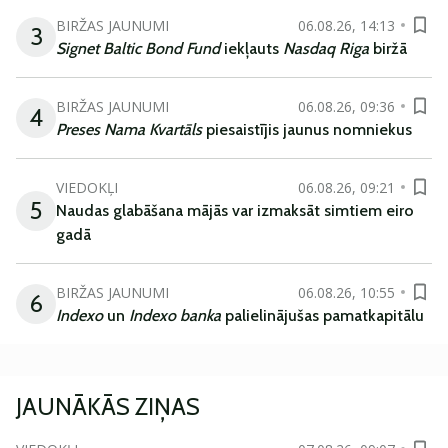
BIRŽAS JAUNUMI
06.08.26, 14:13
3
Signet Baltic Bond Fund
iekļauts
Nasdaq Riga
biržā
BIRŽAS JAUNUMI
06.08.26, 09:36
4
Preses Nama Kvartāls
piesaistījis jaunus nomniekus
VIEDOKĻI
06.08.26, 09:21
5
Naudas glabāšana mājās var izmaksāt simtiem eiro
gadā
BIRŽAS JAUNUMI
06.08.26, 10:55
6
Indexo
un
Indexo banka
palielinājušas pamatkapitālu
JAUNĀKĀS ZIŅAS