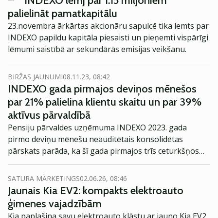
INDEXO lemj par 1.15 miljoniem
pakalpojumu izstrādi, mobilās lietotnes dizainu un
palielināt pamatkapitālu
testēšanu, kā arī kreditēšanas politiku un kreditēšanas
23.novembra ārkārtas akcionāru sapulcē tika lemts par
pieteikumu apstrādes modeļa izveidi.
INDEXO papildu kapitāla piesaisti un pieņemti vispārīgi
lēmumi saistībā ar sekundārās emisijas veikšanu.
BIRŽAS JAUNUMI
08.11.23, 08:42
INDEXO gada pirmajos deviņos mēnešos
par 21% palielina klientu skaitu un par 39%
aktīvus pārvaldībā
Pensiju pārvaldes uzņēmuma INDEXO 2023. gada
pirmo deviņu mēnešu neauditētais konsolidētas
pārskats parāda, ka šī gada pirmajos trīs ceturkšņos
uzņēmums ir palielinājis savu klientu skaitu par 20 493
jeb 21% un septembra beigās kopējais INDEXO pensiju
SATURA MĀRKETINGS
02.06.26, 08:46
plānu klientu skaits bija 120 193.
Jaunais Kia EV2: kompakts elektroauto
ģimenes vajadzībām
Kia paplašina savu elektroauto klāstu ar jauno Kia EV2