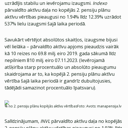
uzrādījis stabilu un ievērojamu izaugsmi.
Indexo
pārvaldīto aktīvu daļa no kopējās 2. pensiju plānu
aktīvu vērtības pieaugusi no 1.94% līdz 12.39% uzrādot
537% lielu izaugsmi šajā laika periodā.
Savukārt vērtējot absolūtos skaitļos, izaugsme bijusi
vēl lielāka – pārvaldīto aktīvu apjoms pieaudzis vairāk
kā 10 reizes no 69.8 milj. eiro 2019. gada sākumā līdz
nepilniem 810 milj. eiro 07.11.2023. (Ievērojamā
atšķirība starp procentuālo un absolūto pieaugumu
skaidrojama ar to, ka kopējā 2. pensiju plānu aktīvu
vērtība šajā laika periodā ir gandrīz dubultojusies,
tādējādi samazinot procentuālo īpatsvaru).
% no 2. pensiju plānu kopējās aktīvu vērtības
Foto:
Avots: manapensija.lv
Salīdzinājumam,
INVL
pārvaldīto aktīvu daļa no kopējās