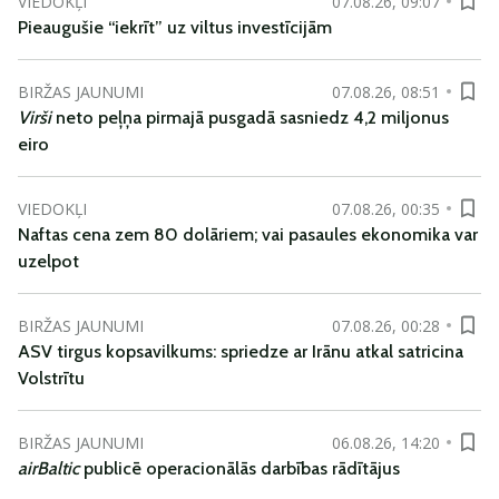
VIEDOKĻI
07.08.26, 09:07
Pieaugušie “iekrīt” uz viltus investīcijām
BIRŽAS JAUNUMI
07.08.26, 08:51
Virši
neto peļņa pirmajā pusgadā sasniedz 4,2 miljonus
eiro
VIEDOKĻI
07.08.26, 00:35
Naftas cena zem 80 dolāriem; vai pasaules ekonomika var
uzelpot
BIRŽAS JAUNUMI
07.08.26, 00:28
ASV tirgus kopsavilkums: spriedze ar Irānu atkal satricina
Volstrītu
BIRŽAS JAUNUMI
06.08.26, 14:20
airBaltic
publicē operacionālās darbības rādītājus