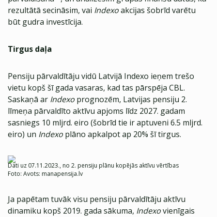
rezultātā secināsim, vai
Indexo
akcijas šobrīd varētu
būt gudra investīcija.
Tirgus daļa
Pensiju pārvaldītāju vidū Latvijā Indexo ieņem trešo
vietu kopš šī gada vasaras, kad tas pārspēja CBL.
Saskaņā ar
Indexo
prognozēm, Latvijas pensiju 2.
līmeņa pārvaldīto aktīvu apjoms līdz 2027. gadam
sasniegs 10 mljrd. eiro (šobrīd tie ir aptuveni 6.5 mljrd.
eiro) un
Indexo
plāno apkalpot ap 20% šī tirgus.
Dati uz 07.11.2023., no 2. pensiju plānu kopējās aktīvu vērtības
Foto:
Avots: manapensija.lv
Ja papētam tuvāk visu pensiju pārvaldītāju aktīvu
dinamiku kopš 2019. gada sākuma,
Indexo
vienīgais