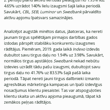
2. pensiju plānu aktīvu vērtības pieaugusi no 1.93% līdz
4.65% uzrādot 140% lielu izaugsmi šajā laika periodā.
Savukārt,
CBL, SEB, Luminor
un
Swedbank
pārvaldīto
aktīvu apjomu īpatsvars samazinājies.
Analizējot augstāk minētos datus, jāatceras, ka nereti
jaunam tirgus spēlētājam pirmajos darbības gados
izdodas pārspēt stabilāku konkurentu izaugsmes
rādītājus. Piemēram, 2019. gada laikā
Indexo
izdevās
dubultot savu tirgus daļu no 1.94% uz 3.98%. Savukārt,
normālos tirgus apstākļos
Swedbank
nekad nebūtu
izdevies uzrādīt tādu pašu izaugsmi, dubultojot savu
tirgus daļu no 41.76% uz 83.53% šajā pašā laika
periodā. Tāpat nereti jauni tirgus dalībnieki izmanto
agresīvākas mārketinga kampaņas un īpaši izdevīgus
nosacījumus klientu piesaistei. Tas var atspoguļoties
klientu skaita un aktīvu apjoma pieaugumā, tāpat kā
zemākos peļņas rādītājos.