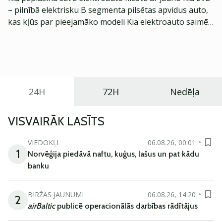
– pilnībā elektrisku B segmenta pilsētas apvidus auto,
kas kļūs par pieejamāko modeli Kia elektroauto saimē
Eiropā. Modelis izstrādāts ar mērķi piedāvāt ģimenēm
praktisku un tehnoloģiski modernu automobili
ikdienas vajadzībām.
24H
72H
Nedēļa
VISVAIRĀK LASĪTS
VIEDOKĻI
06.08.26, 00:01
1
Norvēģija piedāvā naftu, kuģus, lašus un pat kādu
banku
BIRŽAS JAUNUMI
06.08.26, 14:20
2
airBaltic
publicē operacionālās darbības rādītājus