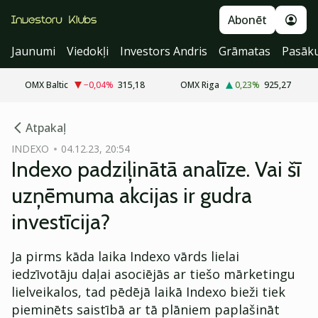
Abonēt
Jaunumi
Viedokļi
Investors Andris
Grāmatas
Pasāk
OMX Baltic
−0,04
%
315,18
OMX Riga
0,23
%
925,27
cebook
Atpakaļ
Twitter)
INDEXO
04.12.23, 20:54
Indexo padziļinātā analīze. Vai šī
kedIn
uzņēmuma akcijas ir gudra
ail
investīcija?
k
Ja pirms kāda laika Indexo vārds lielai
iedzīvotāju daļai asociējās ar tiešo mārketingu
lielveikalos, tad pēdējā laikā Indexo bieži tiek
pieminēts saistībā ar tā plāniem paplašināt