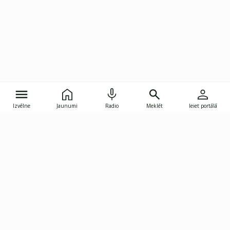
Izvēlne
Jaunumi
Radio
Meklēt
Ieiet portālā
Gunāra Astras iela 8B, Rīga, LV-1082
janis.skupelis@investoruklubs.lv
Abonē
Abonē jaunumus