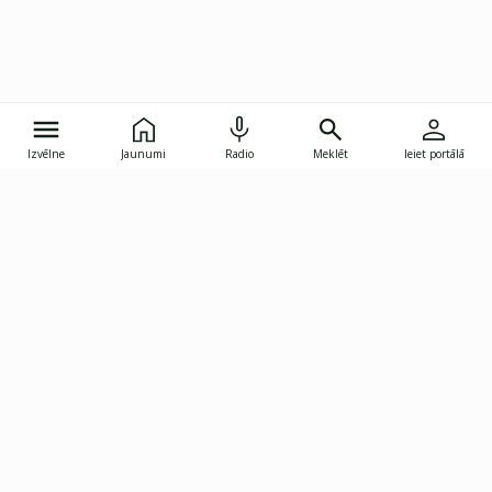
Izvēlne
Jaunumi
Radio
Meklēt
Ieiet portālā
Gunāra Astras iela 8B, Rīga, LV-1082
janis.skupelis@investoruklubs.lv
Abonē
Abonē jaunumus
Reklāma
Publikāciju lietošanas
Vispārējie noteikumi