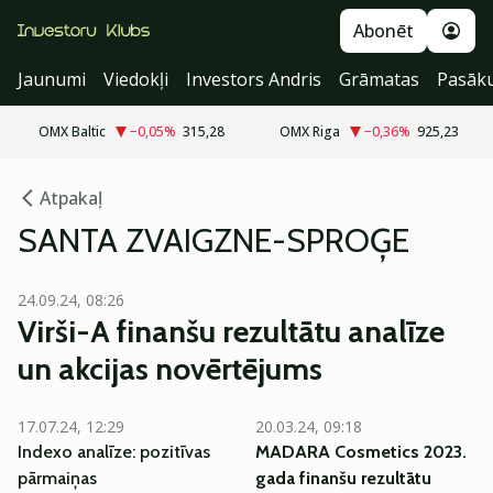
Abonēt
Jaunumi
Viedokļi
Investors Andris
Grāmatas
Pasāk
OMX Baltic
−0,05
%
315,28
OMX Riga
−0,36
%
925,23
Atpakaļ
SANTA ZVAIGZNE-SPROĢE
24.09.24, 08:26
Virši-A finanšu rezultātu analīze
un akcijas novērtējums
EKSKLUZĪVI
17.07.24, 12:29
20.03.24, 09:18
Indexo analīze: pozitīvas
MADARA Cosmetics 2023.
pārmaiņas
gada finanšu rezultātu