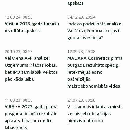
apskats
12.03.24, 08:53
04.12.23, 20:54
Virši-A 2023. gada finanšu
Indexo padziļinātā analīze.
rezultātu apskats
Vai šī uzņēmuma akcijas ir
gudra investīcija?
20.10.23, 08:53
12.09.23, 09:08
Vēl viena APF analīze:
MADARA Cosmetics pirmā
Uzņēmums ir labās rokās,
pusgada rezultāti: spēcīgi
bet IPO tam labāk veiktos
ietekmējušies no
pēc kāda laika
pašreizējās
makroekonomiskās vides
11.08.23, 08:38
21.07.23, 09:58
VIRŠI-A 2023. gada pirmā
Viss jaunais ir labi aizmirsts
pusgada finanšu rezultātu
vecais jeb obligācijas
apskats: labas un ne tik
piedzīvo atmodu
labas ziņas