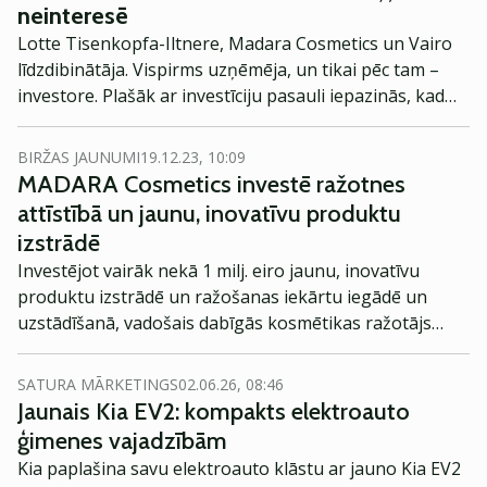
neinteresē
Lotte Tisenkopfa-Iltnere, Madara Cosmetics un Vairo
līdzdibinātāja. Vispirms uzņēmēja, un tikai pēc tam –
investore. Plašāk ar investīciju pasauli iepazinās, kad
Madara Cosmetics gatavojās IPO, un kopš tā laika kopā
ar vīru veic ieguldījumus.
BIRŽAS JAUNUMI
19.12.23, 10:09
MADARA Cosmetics investē ražotnes
attīstībā un jaunu, inovatīvu produktu
izstrādē
Investējot vairāk nekā 1 milj. eiro jaunu, inovatīvu
produktu izstrādē un ražošanas iekārtu iegādē un
uzstādīšanā, vadošais dabīgās kosmētikas ražotājs
Latvijā MADARA Cosmetics tuvojas projekta „Jaunu
produktu ieviešana ražošanā ar samazinātu ietekmi uz
SATURA MĀRKETINGS
02.06.26, 08:46
vidi zaļo inovāciju jomā MADARA Cosmetics”
Jaunais Kia EV2: kompakts elektroauto
noslēgumam.
ģimenes vajadzībām
Kia paplašina savu elektroauto klāstu ar jauno Kia EV2