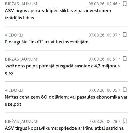
BIRŽAS JAUNUMI
08.08.26, 02:46
ASV tirgus apskats: kāpēc sliktas ziņas investoriem
izrādījās labas
VIEDOKĻI
07.08.26, 09:07
Pieaugušie “iekrīt” uz viltus investīcijām
BIRŽAS JAUNUMI
07.08.26, 08:51
Virši
neto peļņa pirmajā pusgadā sasniedz 4,2 miljonus
eiro
VIEDOKĻI
07.08.26, 00:35
Naftas cena zem 80 dolāriem; vai pasaules ekonomika var
uzelpot
BIRŽAS JAUNUMI
07.08.26, 00:28
ASV tirgus kopsavilkums: spriedze ar Irānu atkal satricina