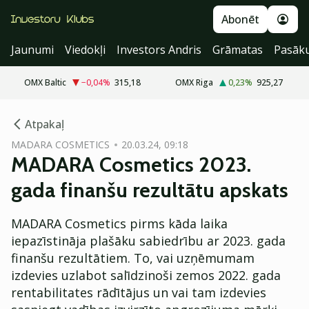
Abonēt
Jaunumi
Viedokļi
Investors Andris
Grāmatas
Pasāk
OMX Baltic
−0,04
%
315,18
OMX Riga
0,23
%
925,27
cebook
Atpakaļ
Twitter)
MADARA COSMETICS
20.03.24, 09:18
MADARA Cosmetics 2023.
kedIn
gada finanšu rezultātu apskats
ail
MADARA Cosmetics pirms kāda laika
k
iepazīstināja plašāku sabiedrību ar 2023. gada
finanšu rezultātiem. To, vai uzņēmumam
izdevies uzlabot salīdzinoši zemos 2022. gada
rentabilitates rādītājus un vai tam izdevies