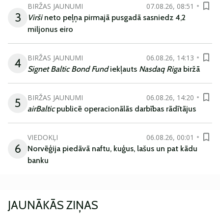
BIRŽAS JAUNUMI
07.08.26, 08:51
3
Virši
neto peļņa pirmajā pusgadā sasniedz 4,2
miljonus eiro
BIRŽAS JAUNUMI
06.08.26, 14:13
4
Signet Baltic Bond Fund
iekļauts
Nasdaq Riga
biržā
BIRŽAS JAUNUMI
06.08.26, 14:20
5
airBaltic
publicē operacionālās darbības rādītājus
VIEDOKĻI
06.08.26, 00:01
6
Norvēģija piedāvā naftu, kuģus, lašus un pat kādu
banku
JAUNĀKĀS ZIŅAS