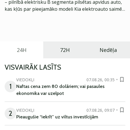
– pilnībā elektrisku B segmenta pilsētas apvidus auto,
kas kļūs par pieejamāko modeli Kia elektroauto saimē
Eiropā. Modelis izstrādāts ar mērķi piedāvāt ģimenēm
praktisku un tehnoloģiski modernu automobili
ikdienas vajadzībām.
24H
72H
Nedēļa
VISVAIRĀK LASĪTS
VIEDOKĻI
07.08.26, 00:35
1
Naftas cena zem 80 dolāriem; vai pasaules
ekonomika var uzelpot
VIEDOKĻI
07.08.26, 09:07
2
Pieaugušie “iekrīt” uz viltus investīcijām