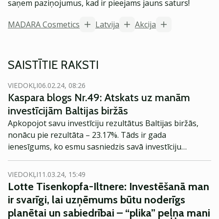
saņem paziņojumus, kad ir pieejams jauns saturs!
MADARA Cosmetics
Latvija
Akcija
SAISTĪTIE RAKSTI
VIEDOKĻI
06.02.24, 08:26
Kaspara blogs Nr.49: Atskats uz manām
investīcijām Baltijas biržās
Apkopojot savu investīciju rezultātus Baltijas biržās,
nonācu pie rezultāta – 23.17%. Tāds ir gada
ienesīgums, ko esmu sasniedzis savā investīciju
pieredzē tieši Baltijas biržās. Šajā rakstā apkopoju
zīmīgākos veiktos darījumus, darījumus ar lielāko
VIEDOKĻI
11.03.24, 15:49
peļņu, neveiksmīgākos darījumus, kā arī dažādas
Lotte Tisenkopfa-Iltnere: Investēšanā man
atziņas, ko esmu guvis šajā procesā.
ir svarīgi, lai uzņēmums būtu noderīgs
planētai un sabiedrībai – “plika” peļņa mani