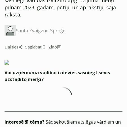
sasniegt vadības izvirzīto apgrozījuma mērķi
pilnam 2023. gadam, pētīju un aprakstīju šajā
rakstā.
Santa Zvaigzne-Sproģe
Dalīties
Saglabāt
Ziņo
Vai uzņēmuma vadībai izdevies sasniegt sevis
uzstādīto mērķi?
Interesē šī tēma?
Sāc sekot šiem atslēgas vārdiem un