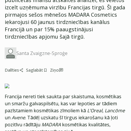
publicētās finanšu atskaites analīzei, es vēlētos
izcelt uzņēmuma virzību Francijas tirgū. Šī gada
pirmajos sešos mēnešos MADARA Cosmetics
iekarojusi 60 jaunus tirdzniecības kanālus
Francijā un par 15% paaugstinājusi
tirdzniecības apjomu šajā tirgū.
Santa Zvaigzne-Sproģe
Dalīties
Saglabāt
Ziņo
Francija nereti tiek saukta par skaistuma, kosmētikas
un smaržu galvaspilsētu, kas var lepoties ar tādiem
pazīstamiem kosmētikas zīmoliem kā
L’Oreal, Lancōme
un
Avene
. Tādēļ uzskatu šī tirgus iekarošanu kā ļoti
pozitīvu rādītāju
MADARA
kosmētikas kvalitātes,