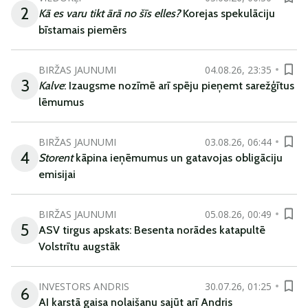
2
Kā es varu tikt ārā no šīs elles?
Korejas spekulāciju
bīstamais piemērs
BIRŽAS JAUNUMI
04.08.26, 23:35
3
Kalve
: Izaugsme nozīmē arī spēju pieņemt sarežģītus
lēmumus
BIRŽAS JAUNUMI
03.08.26, 06:44
4
Storent
kāpina ieņēmumus un gatavojas obligāciju
emisijai
BIRŽAS JAUNUMI
05.08.26, 00:49
5
ASV tirgus apskats: Besenta norādes katapultē
Volstrītu augstāk
INVESTORS ANDRIS
30.07.26, 01:25
6
AI karstā gaisa nolaišanu sajūt arī Andris