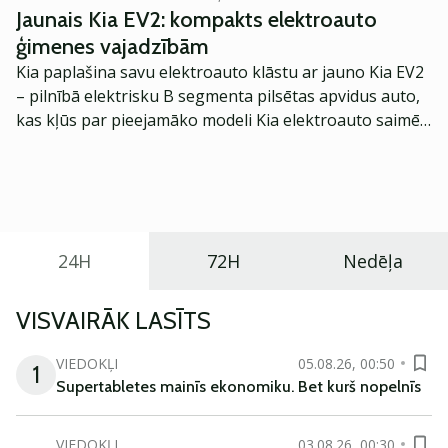
Savienības valstīs. Uzņēmums ir saņēmis dažādus
Jaunais Kia EV2: kompakts elektroauto
sertifikātus un apbalvojumus par augstas kvalitātes,
ģimenes vajadzībām
bioloģiskiem un videi draudzīgiem produktiem.
Kia paplašina savu elektroauto klāstu ar jauno Kia EV2
– pilnībā elektrisku B segmenta pilsētas apvidus auto,
kas kļūs par pieejamāko modeli Kia elektroauto saimē
Eiropā. Modelis izstrādāts ar mērķi piedāvāt ģimenēm
praktisku un tehnoloģiski modernu automobili
ikdienas vajadzībām.
24H
72H
Nedēļa
VISVAIRĀK LASĪTS
VIEDOKĻI
05.08.26, 00:50
1
Supertabletes mainīs ekonomiku. Bet kurš nopelnīs
VIEDOKĻI
03.08.26, 00:30