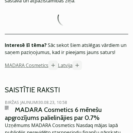
sastāva un atpazīstamības ziņā.
Interesē šī tēma?
Sāc sekot šiem atslēgas vārdiem un
saņem paziņojumus, kad ir pieejams jauns saturs!
MADARA Cosmetics
Latvija
SAISTĪTIE RAKSTI
BIRŽAS JAUNUMI
30.08.23, 10:58
MADARA Cosmetics 6 mēnešu
apgrozījums palielinājies par 0.7%
Uzņēmums MADARA Cosmetics Nasdaq mājas lapā
publicējis nerevidēto starpperiodu finanšu pārskatu