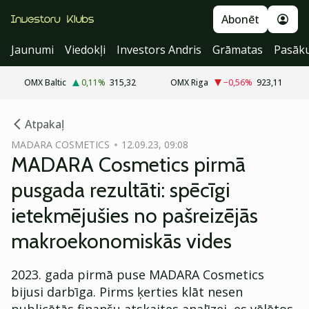
Abonēt
Jaunumi
Viedokļi
Investors Andris
Grāmatas
Pasāk
OMX Baltic
0,11
%
315,32
OMX Riga
−0,56
%
923,11
cebook
Atpakaļ
Twitter)
MADARA COSMETICS
12.09.23, 09:08
MADARA Cosmetics pirmā
kedIn
pusgada rezultāti: spēcīgi
ail
ietekmējušies no pašreizējās
k
makroekonomiskās vides
2023. gada pirmā puse MADARA Cosmetics
bijusi darbīga. Pirms ķerties klāt nesen