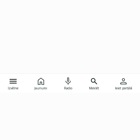
Izvēlne
Jaunumi
Radio
Meklēt
Ieiet portālā
Gunāra Astras iela 8B, Rīga, LV-1082
janis.skupelis@investoruklubs.lv