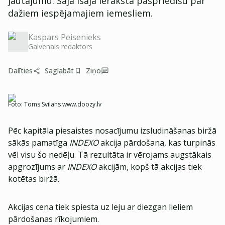
jautājumu. Šajā īsajā ierakstā paspriedīšu par
dažiem iespējamajiem iemesliem.
Kaspars Peisenieks
Galvenais redaktors
Dalīties
Saglabāt
Ziņo
Foto:
Toms Svilans www.doozy.lv
Pēc kapitāla piesaistes nosacījumu izsludināšanas biržā
sākās pamatīga
INDEXO
akcija pārdošana, kas turpinās
vēl visu šo nedēļu. Tā rezultāta ir vērojams augstākais
apgrozījums ar
INDEXO
akcijām, kopš tā akcijas tiek
kotētas biržā.
Akcijas cena tiek spiesta uz leju ar diezgan lieliem
pārdošanas rīkojumiem.