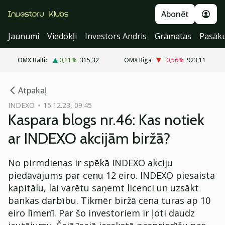
Abonēt
Jaunumi
Viedokļi
Investors Andris
Grāmatas
Pasāk
OMX Baltic
0,11
%
315,32
OMX Riga
−0,56
%
923,11
cebook
Atpakaļ
Twitter)
INDEXO
15.12.23, 09:45
Kaspara blogs nr.46: Kas notiek
kedIn
ar INDEXO akcijām biržā?
ail
No pirmdienas ir spēkā INDEXO akciju
k
piedāvājums par cenu 12 eiro. INDEXO piesaista
kapitālu, lai varētu saņemt licenci un uzsākt
bankas darbību. Tikmēr biržā cena turas ap 10
eiro līmenī. Par šo investoriem ir ļoti daudz