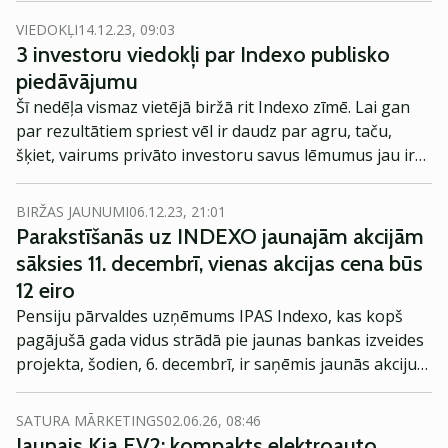
plāno piesaistīt 12.5 milj. eiro, kas nepieciešami bankas
VIEDOKĻI
14.12.23, 09:03
licencēšanai un bankas darbības nodrošināšanai.
3 investoru viedokļi par Indexo publisko
piedāvājumu
Šī nedēļa vismaz vietējā biržā rit Indexo zīmē. Lai gan
par rezultātiem spriest vēl ir daudz par agru, taču,
šķiet, vairums privāto investoru savus lēmumus jau ir
pieņēmuši. Sazinājāmies ar trim investoriem, lai
noskaidrotu viņu pārdomas par Indexo publisko
BIRŽAS JAUNUMI
06.12.23, 21:01
piedāvājumu.
Parakstīšanās uz INDEXO jaunajām akcijām
sāksies 11. decembrī, vienas akcijas cena būs
12 eiro
Pensiju pārvaldes uzņēmums IPAS Indexo, kas kopš
pagājušā gada vidus strādā pie jaunas bankas izveides
projekta, šodien, 6. decembrī, ir saņēmis jaunās akciju
emisijas prospekta apstiprinājumu no Latvijas Bankas.
Tas nozīmē, ka INDEXO var uzsākt kapitāla piesaisti,
SATURA MĀRKETINGS
02.06.26, 08:46
kas ir pēdējais priekšnoteikums bankas licences
Jaunais Kia EV2: kompakts elektroauto