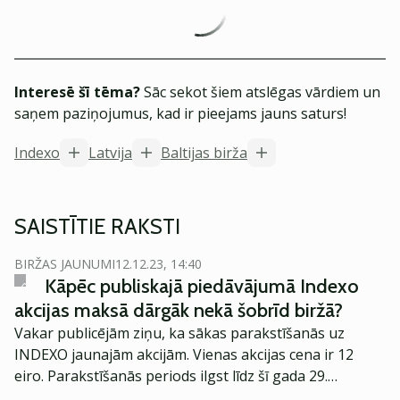
Interesē šī tēma?
Sāc sekot šiem atslēgas vārdiem un
saņem paziņojumus, kad ir pieejams jauns saturs!
Indexo
Latvija
Baltijas birža
SAISTĪTIE RAKSTI
BIRŽAS JAUNUMI
12.12.23, 14:40
Kāpēc publiskajā piedāvājumā Indexo
akcijas maksā dārgāk nekā šobrīd biržā?
Vakar publicējām ziņu, ka sākas parakstīšanās uz
INDEXO jaunajām akcijām. Vienas akcijas cena ir 12
eiro. Parakstīšanās periods ilgst līdz šī gada 29.
decembra plkst. 15.30. Jaunajā akciju emisijā INDEXO