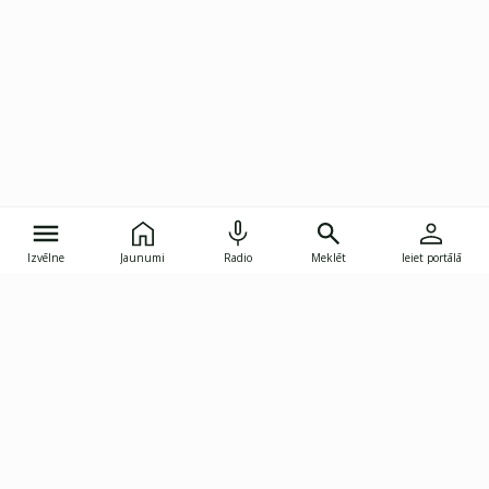
Izvēlne
Jaunumi
Radio
Meklēt
Ieiet portālā
Gunāra Astras iela 8B, Rīga, LV-1082
janis.skupelis@investoruklubs.lv