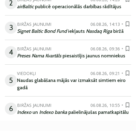
2
airBaltic
publicē operacionālās darbības rādītājus
BIRŽAS JAUNUMI
06.08.26, 14:13
3
Signet Baltic Bond Fund
iekļauts
Nasdaq Riga
biržā
BIRŽAS JAUNUMI
06.08.26, 09:36
4
Preses Nama Kvartāls
piesaistījis jaunus nomniekus
VIEDOKĻI
06.08.26, 09:21
5
Naudas glabāšana mājās var izmaksāt simtiem eiro
gadā
BIRŽAS JAUNUMI
06.08.26, 10:55
6
Indexo
un
Indexo banka
palielinājušas pamatkapitālu