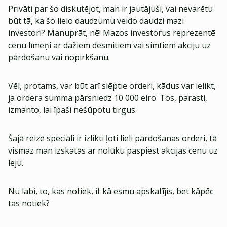
Privāti par šo diskutējot, man ir jautājuši, vai nevarētu
būt tā, ka šo lielo daudzumu veido daudzi mazi
investori? Manuprāt, nē! Mazos investorus reprezentē
cenu līmeņi ar dažiem desmitiem vai simtiem akciju uz
pārdošanu vai nopirkšanu.
Vēl, protams, var būt arī slēptie orderi, kādus var ielikt,
ja ordera summa pārsniedz 10 000 eiro. Tos, parasti,
izmanto, lai īpaši nešūpotu tirgus.
Šajā reizē speciāli ir izlikti ļoti lieli pārdošanas orderi, tā
vismaz man izskatās ar nolūku paspiest akcijas cenu uz
leju.
Nu labi, to, kas notiek, it kā esmu apskatījis, bet kāpēc
tas notiek?