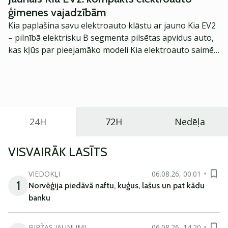
saņemšanai un bankas darbības uzsākšanai. Vienas
ģimenes vajadzībām
akcijas cena būs 12 eiro. Parakstīšanās periods
Kia paplašina savu elektroauto klāstu ar jauno Kia EV2
norisināsies no šī gada 11. decembra līdz 29.
– pilnībā elektrisku B segmenta pilsētas apvidus auto,
decembrim.
kas kļūs par pieejamāko modeli Kia elektroauto saimē
Eiropā. Modelis izstrādāts ar mērķi piedāvāt ģimenēm
praktisku un tehnoloģiski modernu automobili
ikdienas vajadzībām.
24H
72H
Nedēļa
VISVAIRĀK LASĪTS
VIEDOKĻI
06.08.26, 00:01
1
Norvēģija piedāvā naftu, kuģus, lašus un pat kādu
banku
BIRŽAS JAUNUMI
06.08.26, 14:20