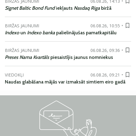
BIRŽAS JAUNUMI
06.08.26, 14:13
Signet Baltic Bond Fund
iekļauts
Nasdaq Riga
biržā
BIRŽAS JAUNUMI
06.08.26, 10:55
Indexo
un
Indexo banka
palielinājušas pamatkapitālu
BIRŽAS JAUNUMI
06.08.26, 09:36
Preses Nama Kvartāls
piesaistījis jaunus nomniekus
VIEDOKĻI
06.08.26, 09:21
Naudas glabāšana mājās var izmaksāt simtiem eiro gadā