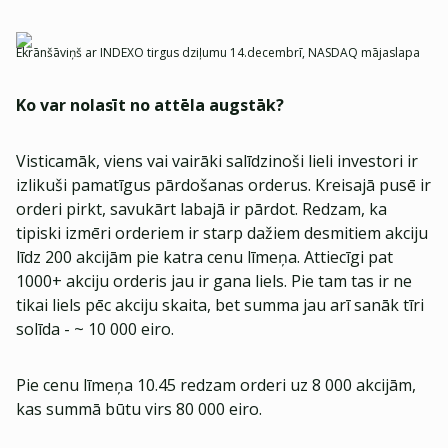
Ekrānšāviņš ar INDEXO tirgus dziļumu 14.decembrī, NASDAQ mājaslapa
Ko var nolasīt no attēla augstāk?
Visticamāk, viens vai vairāki salīdzinoši lieli investori ir
izlikuši pamatīgus pārdošanas orderus. Kreisajā pusē ir
orderi pirkt, savukārt labajā ir pārdot. Redzam, ka
tipiski izmēri orderiem ir starp dažiem desmitiem akciju
līdz 200 akcijām pie katra cenu līmeņa. Attiecīgi pat
1000+ akciju orderis jau ir gana liels. Pie tam tas ir ne
tikai liels pēc akciju skaita, bet summa jau arī sanāk tīri
solīda - ~ 10 000 eiro.
Pie cenu līmeņa 10.45 redzam orderi uz 8 000 akcijām,
kas summā būtu virs 80 000 eiro.