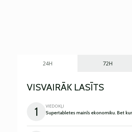
24H
72H
VISVAIRĀK LASĪTS
VIEDOKĻI
1
Supertabletes mainīs ekonomiku. Bet kur