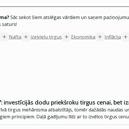
ēma?
Sāc sekot šiem atslēgas vārdiem un saņem paziņojumus
 saturs!
Nafta
izejvielu tirgus
Ekonomika
Inflācija
: investīcijās dodu priekšroku tirgus cenai, bet
īvā tirgus mehānisma atbalstītājs, tomēr dažādās naudas un
iem principiem. Daļā gadījumu līdz ar to izvēlos tirgus cenu,