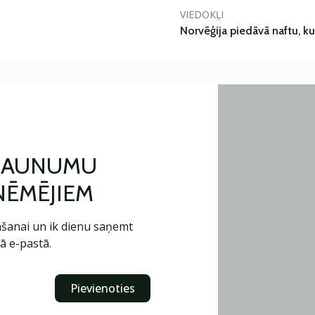
VIEDOKĻI
Norvēģija piedāvā naftu, k
 JAUNUMU
ŅĒMĒJIEM
šanai un ik dienu saņemt
ā e-pastā.
Pievienoties