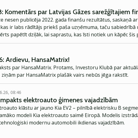
8: Komentārs par Latvijas Gāzes sarežģītajiem f
 nesen publicēja 2022. gada finanšu rezultātus, saskaņā a
o, kas ir labs rādītājs priekš paša uzņēmuma, taču sabiedrībā 
rts papētīt dziļāk, lai saprastu, kas īsti notiek un kāpēc šis p
riekš.
6: Ardievu, HansaMatrix!
eraksts par HansaMatrix. Protams, Investoru Klubā par aktuā
s ziņām par HansaMatrix plašāk vairs nebūs jēga rakstīt.
6.26, 08:46
kompakts elektroauto ģimenes vajadzībām
troauto klāstu ar jauno Kia EV2 – pilnībā elektrisku B segme
jamāko modeli Kia elektroauto saimē Eiropā. Modelis izstrād
ehnoloģiski modernu automobili ikdienas vajadzībām.