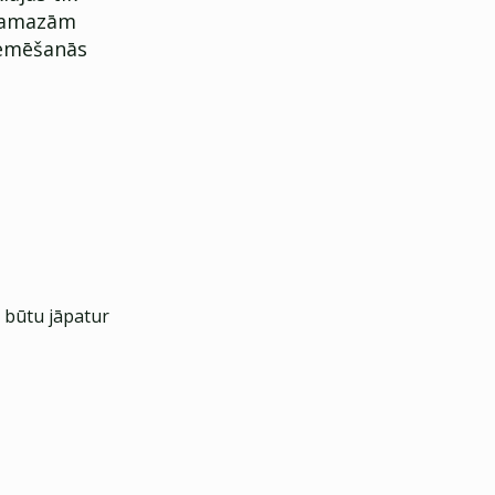
a pamazām
zemēšanās
, būtu jāpatur