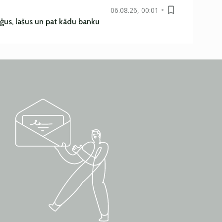
06.08.26, 00:01
uģus, lašus un pat kādu banku