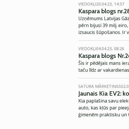
VIEDOKĻI
20.04.23, 14:37
Kaspara blogs nr.2
Uzņēmums Latvijas Gāze
pērn bijusi 39 milj. eir
izsaucis šūpošanos. Ir vē
augstāks nekā gadu iep
VIEDOKĻI
04.04.23, 08:26
Kaspara blogs Nr.2
Šis ir pēdējais mans i
taču līdz ar vakardiena
SATURA MĀRKETINGS
02.0
Jaunais Kia EV2: 
Kia paplašina savu elek
auto, kas kļūs par piee
ģimenēm praktisku un t