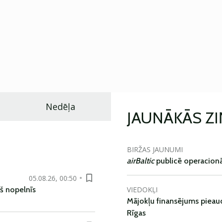
Nedēļa
JAUNĀKĀS Z
BIRŽAS JAUNUMI
airBaltic
publicē operacionāl
05.08.26, 00:50
VIEDOKĻI
š nopelnīs
Mājokļu finansējums pieaudz
Rīgas