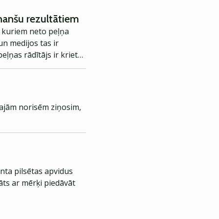
inanšu rezultātiem
r kuriem neto peļņa
un medijos tas ir
eļņas rādītājs ir krietni
lajām norisēm ziņosim,
nta pilsētas apvidus
āts ar mērķi piedāvāt