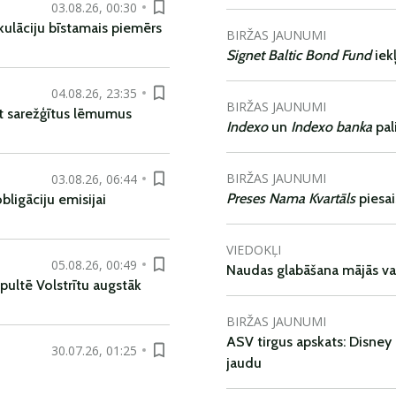
03.08.26, 00:30
kulāciju bīstamais piemērs
BIRŽAS JAUNUMI
Signet Baltic Bond Fund
iek
04.08.26, 23:35
BIRŽAS JAUNUMI
t sarežģītus lēmumus
Indexo
un
Indexo banka
pal
BIRŽAS JAUNUMI
03.08.26, 06:44
Preses Nama Kvartāls
piesa
ligāciju emisijai
VIEDOKĻI
05.08.26, 00:49
Naudas glabāšana mājās va
pultē Volstrītu augstāk
BIRŽAS JAUNUMI
ASV tirgus apskats: Disney 
30.07.26, 01:25
jaudu