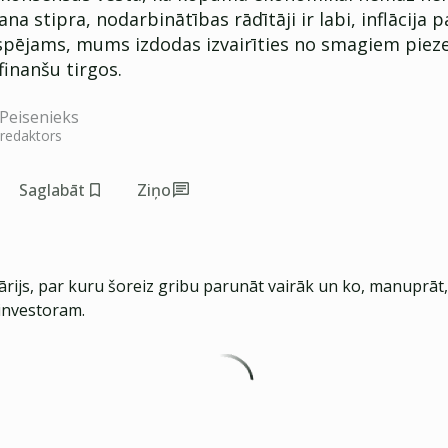
 gana stipra, nodarbinātības rādītāji ir labi, inflācij
espējams, mums izdodas izvairīties no smagiem pie
finanšu tirgos.
Peisenieks
 redaktors
Saglabāt
Ziņo
ārijs, par kuru šoreiz gribu parunāt vairāk un ko, manuprāt
investoram.