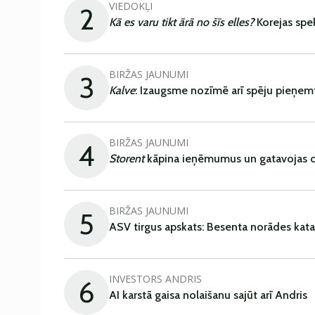
VIEDOKĻI
2
Kā es varu tikt ārā no šīs elles?
Korejas spe
BIRŽAS JAUNUMI
3
Kalve
: Izaugsme nozīmē arī spēju pieņem
BIRŽAS JAUNUMI
4
Storent
kāpina ieņēmumus un gatavojas ob
BIRŽAS JAUNUMI
5
ASV tirgus apskats: Besenta norādes kata
INVESTORS ANDRIS
6
AI karstā gaisa nolaišanu sajūt arī Andris