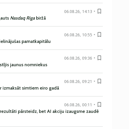
06.08.26, 14:13
ļauts
Nasdaq Riga
biržā
06.08.26, 10:55
ielinājušas pamatkapitālu
06.08.26, 09:36
istījis jaunus nomniekus
06.08.26, 09:21
r izmaksāt simtiem eiro gadā
06.08.26, 00:11
rezultāti pārsteidz, bet AI akciju izaugsme zaudē