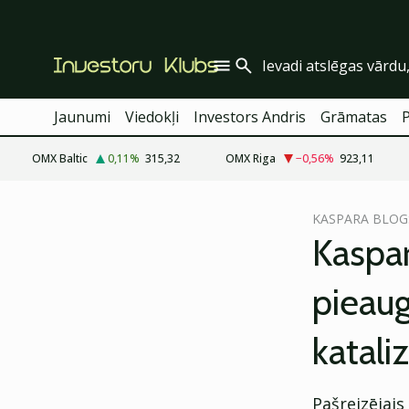
Jaunumi
Viedokļi
Investors Andris
Grāmatas
OMX Baltic
0,11
%
315,32
OMX Riga
−0,56
%
923,11
cebook
KASPARA BLOG
Twitter)
Kaspar
kedIn
pieaug
ail
katali
k
Pašreizējai