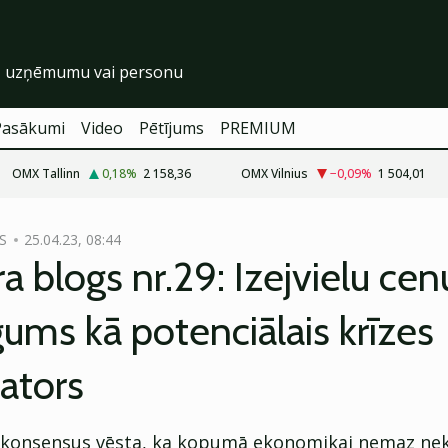
Pasākumi
Video
Pētījums
PREMIUM
OMX Tallinn
0,18
%
2 158,36
OMX Vilnius
−0,09
%
1 504,01
S
25.04.23, 08:44
a blogs nr.29: Izejvielu cen
ums kā potenciālais krīzes
zators
s konsensus vēsta, ka kopumā ekonomikai nemaz nekl