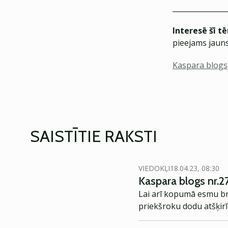
Interesē šī t
pieejams jauns
Kaspara blogs
SAISTĪTIE RAKSTI
VIEDOKĻI
18.04.23, 08:30
Kaspara blogs nr.27
Lai arī kopumā esmu br
priekšroku dodu atšķirīg