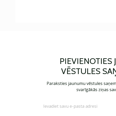
PIEVIENOTIES
VĒSTULES SA
Paraksties jaunumu vēstules saņem
svarīgākās ziņas sav