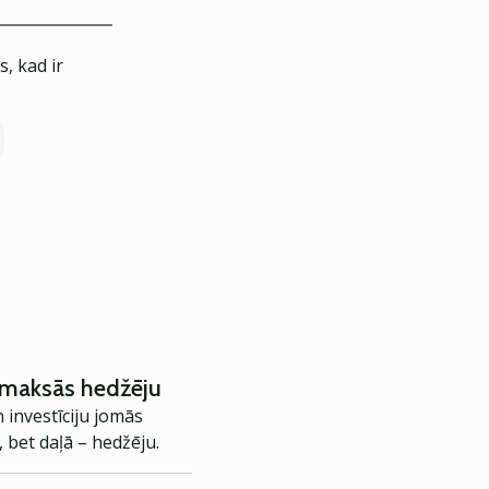
, kad ir
 izmaksās hedžēju
 investīciju jomās
 bet daļā – hedžēju.