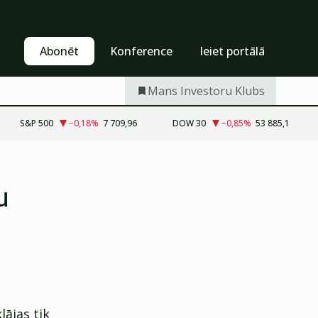
Pašapkalpošanās
Abonēt
Abonēt
Konference
Ieiet portālā
Mans Investoru Klubs
S&P 500
−0,18
%
7 709,96
DOW 30
−0,85
%
53 885,1
u
ājas tik