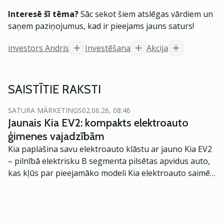
Interesē šī tēma?
Sāc sekot šiem atslēgas vārdiem un
saņem paziņojumus, kad ir pieejams jauns saturs!
investors Andris
Investēšana
Akcija
SAISTĪTIE RAKSTI
SATURA MĀRKETINGS
02.06.26, 08:46
Jaunais Kia EV2: kompakts elektroauto
ģimenes vajadzībām
Kia paplašina savu elektroauto klāstu ar jauno Kia EV2
– pilnībā elektrisku B segmenta pilsētas apvidus auto,
kas kļūs par pieejamāko modeli Kia elektroauto saimē
Eiropā. Modelis izstrādāts ar mērķi piedāvāt ģimenēm
praktisku un tehnoloģiski modernu automobili
ikdienas vajadzībām.