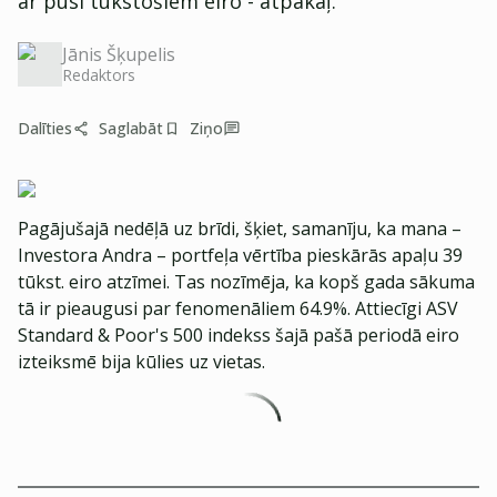
ar pusi tūkstošiem eiro - atpakaļ.
Jānis Šķupelis
Redaktors
Dalīties
Saglabāt
Ziņo
Pagājušajā nedēļā uz brīdi, šķiet, samanīju, ka mana –
Investora Andra – portfeļa vērtība pieskārās apaļu 39
tūkst. eiro atzīmei. Tas nozīmēja, ka kopš gada sākuma
tā ir pieaugusi par fenomenāliem 64.9%. Attiecīgi ASV
Standard & Poor's 500 indekss šajā pašā periodā eiro
izteiksmē bija kūlies uz vietas.