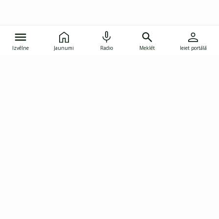
Izvēlne
Jaunumi
Radio
Meklēt
Ieiet portālā
Gunāra Astras iela 8B, Rīga, LV-1082
janis.skupelis@investoruklubs.lv
Abonē
Abonē jaunumus
Reklāma
Publikāciju lietošanas
Vispārējie noteikumi
tiesības
Privātuma politika
Pārtraukt abonēšanu