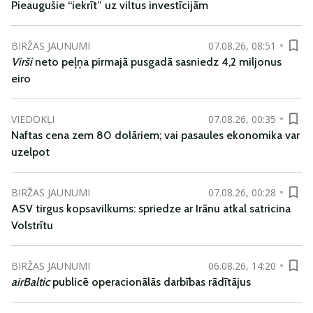
Pieaugušie “iekrīt” uz viltus investīcijām
BIRŽAS JAUNUMI
07.08.26, 08:51
Virši
neto peļņa pirmajā pusgadā sasniedz 4,2 miljonus
eiro
VIEDOKĻI
07.08.26, 00:35
Naftas cena zem 80 dolāriem; vai pasaules ekonomika var
uzelpot
BIRŽAS JAUNUMI
07.08.26, 00:28
ASV tirgus kopsavilkums: spriedze ar Irānu atkal satricina
Volstrītu
BIRŽAS JAUNUMI
06.08.26, 14:20
airBaltic
publicē operacionālās darbības rādītājus