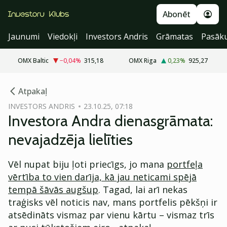
Abonēt
Jaunumi
Viedokļi
Investors Andris
Grāmatas
Pasāk
OMX Baltic
−0,04
%
315,18
OMX Riga
0,23
%
925,27
cebook
Atpakaļ
Twitter)
INVESTORS ANDRIS
23.10.25, 07:18
Investora Andra dienasgrāmata:
kedIn
nevajadzēja lielīties
ail
Vēl nupat biju ļoti priecīgs, jo mana
portfeļa
k
vērtība to vien darīja, kā jau neticami spējā
tempā šāvās augšup
. Tagad, lai arī nekas
traģisks vēl noticis nav, mans portfelis pēkšņi ir
atsēdināts vismaz par vienu kārtu – vismaz trīs