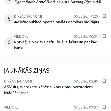
Signet Baltic Bond Fund
iekļauts
Nasdaq Riga
biržā
BIRŽAS JAUNUMI
06.08.26, 14:20
5
airBaltic
publicē operacionālās darbības rādītājus
VIEDOKĻI
06.08.26, 00:01
6
Norvēģija piedāvā naftu, kuģus, lašus un pat kādu
banku
JAUNĀKĀS ZIŅAS
BIRŽAS JAUNUMI
08.08.26, 02:46
ASV tirgus apskats: kāpēc sliktas ziņas investoriem
izrādījās labas
VIEDOKĻI
07.08.26, 09:07