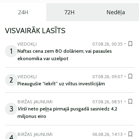
24H
72H
Nedēļa
VISVAIRĀK LASĪTS
VIEDOKĻI
07.08.26, 00:35
1
Naftas cena zem 80 dolāriem; vai pasaules
ekonomika var uzelpot
VIEDOKĻI
07.08.26, 09:07
2
Pieaugušie “iekrīt” uz viltus investīcijām
BIRŽAS JAUNUMI
07.08.26, 08:51
3
Virši
neto peļņa pirmajā pusgadā sasniedz 4,2
miljonus eiro
BIRŽAS JAUNUMI
06.08.26, 14:13
4