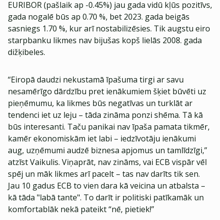
EURIBOR (pašlaik ap -0.45%) jau gada vidū kļūs pozitīvs,
gada nogalē būs ap 0.70 %, bet 2023. gada beigās
sasniegs 1.70 %, kur arī nostabilizēsies. Tik augstu eiro
starpbanku likmes nav bijušas kopš lielās 2008. gada
dižķibeles.
“Eiropā daudzi nekustamā īpašuma tirgi ar savu
nesamērīgo dārdzību pret ienākumiem šķiet būvēti uz
pieņēmumu, ka likmes būs negatīvas un turklāt ar
tendenci iet uz leju – tāda zināma ponzi shēma. Tā kā
būs interesanti. Taču panikai nav īpaša pamata tikmēr,
kamēr ekonomiskām iet labi – iedzīvotāju ienākumi
aug, uzņēmumi audzē biznesa apjomus un tamlīdzīgi,”
atzīst Vaikulis. Viņaprāt, nav zināms, vai ECB vispār vēl
spēj un māk likmes arī pacelt – tas nav darīts tik sen.
Jau 10 gadus ECB to vien dara kā veicina un atbalsta –
kā tāda "labā tante". To darīt ir politiski patīkamāk un
komfortablāk nekā pateikt “nē, pietiek!”