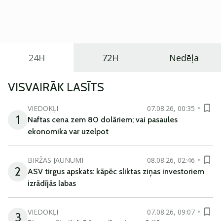
Eiropā. Modelis izstrādāts ar mērķi piedāvāt ģimenēm
praktisku un tehnoloģiski modernu automobili
ikdienas vajadzībām.
24H
72H
Nedēļa
VISVAIRĀK LASĪTS
VIEDOKĻI
07.08.26, 00:35
1
Naftas cena zem 80 dolāriem; vai pasaules
ekonomika var uzelpot
BIRŽAS JAUNUMI
08.08.26, 02:46
2
ASV tirgus apskats: kāpēc sliktas ziņas investoriem
izrādījās labas
VIEDOKĻI
07.08.26, 09:07
3