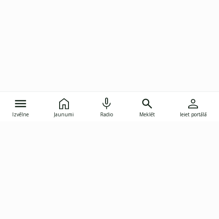
Izvēlne
Jaunumi
Radio
Meklēt
Ieiet portālā
Gunāra Astras iela 8B, Rīga, LV-1082
janis.skupelis@investoruklubs.lv