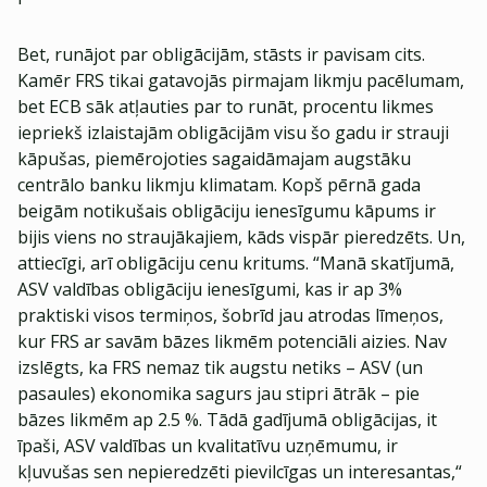
Bet, runājot par obligācijām, stāsts ir pavisam cits.
Kamēr FRS tikai gatavojās pirmajam likmju pacēlumam,
bet ECB sāk atļauties par to runāt, procentu likmes
iepriekš izlaistajām obligācijām visu šo gadu ir strauji
kāpušas, piemērojoties sagaidāmajam augstāku
centrālo banku likmju klimatam. Kopš pērnā gada
beigām notikušais obligāciju ienesīgumu kāpums ir
bijis viens no straujākajiem, kāds vispār pieredzēts. Un,
attiecīgi, arī obligāciju cenu kritums. “Manā skatījumā,
ASV valdības obligāciju ienesīgumi, kas ir ap 3%
praktiski visos termiņos, šobrīd jau atrodas līmeņos,
kur FRS ar savām bāzes likmēm potenciāli aizies. Nav
izslēgts, ka FRS nemaz tik augstu netiks – ASV (un
pasaules) ekonomika sagurs jau stipri ātrāk – pie
bāzes likmēm ap 2.5 %. Tādā gadījumā obligācijas, it
īpaši, ASV valdības un kvalitatīvu uzņēmumu, ir
kļuvušas sen nepieredzēti pievilcīgas un interesantas,“