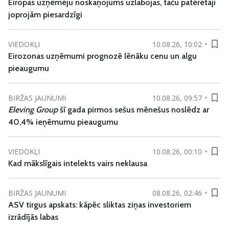
Eiropas uzņēmēju noskaņojums uzlabojas, taču patērētāji
joprojām piesardzīgi
VIEDOKĻI
10.08.26, 10:02
Eirozonas uzņēmumi prognozē lēnāku cenu un algu
pieaugumu
BIRŽAS JAUNUMI
10.08.26, 09:57
Eleving Group
šī gada pirmos sešus mēnešus noslēdz ar
40,4% ieņēmumu pieaugumu
VIEDOKĻI
10.08.26, 00:10
Kad mākslīgais intelekts vairs neklausa
BIRŽAS JAUNUMI
08.08.26, 02:46
ASV tirgus apskats: kāpēc sliktas ziņas investoriem
izrādījās labas