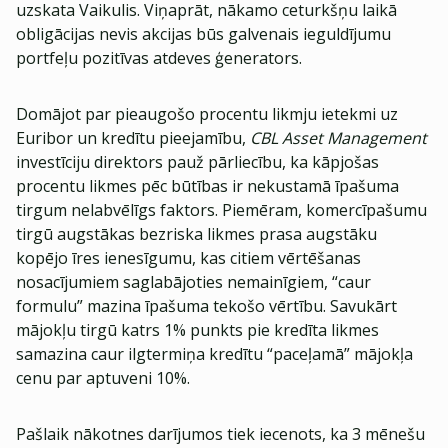
uzskata Vaikulis. Viņaprāt, nākamo ceturkšņu laikā
obligācijas nevis akcijas būs galvenais ieguldījumu
portfeļu pozitīvas atdeves ģenerators.
Domājot par pieaugošo procentu likmju ietekmi uz
Euribor un kredītu pieejamību,
CBL Asset Management
investīciju direktors pauž pārliecību, ka kāpjošas
procentu likmes pēc būtības ir nekustamā īpašuma
tirgum nelabvēlīgs faktors. Piemēram, komercīpašumu
tirgū augstākas bezriska likmes prasa augstāku
kopējo īres ienesīgumu, kas citiem vērtēšanas
nosacījumiem saglabājoties nemainīgiem, “caur
formulu” mazina īpašuma tekošo vērtību. Savukārt
mājokļu tirgū katrs 1% punkts pie kredīta likmes
samazina caur ilgtermiņa kredītu “paceļamā” mājokļa
cenu par aptuveni 10%.
Pašlaik nākotnes darījumos tiek iecenots, ka 3 mēnešu