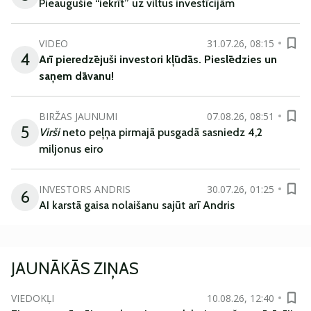
Pieaugušie “iekrīt” uz viltus investīcijām
VIDEO
31.07.26, 08:15
4
Arī
pieredzējuši
investori
kļūdā
s
.
Pieslēdzies un
saņem
dāvanu
!
BIRŽAS JAUNUMI
07.08.26, 08:51
5
Virši
neto peļņa pirmajā pusgadā sasniedz 4,2
miljonus eiro
INVESTORS ANDRIS
30.07.26, 01:25
6
AI karstā gaisa nolaišanu sajūt arī Andris
JAUNĀKĀS ZIŅAS
VIEDOKĻI
10.08.26, 12:40