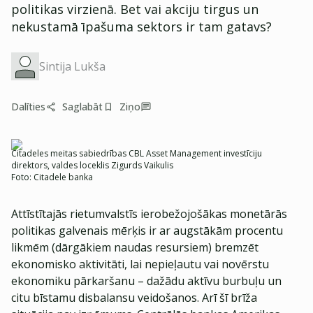
politikas virzienā. Bet vai akciju tirgus un
nekustamā īpašuma sektors ir tam gatavs?
Sintija Lukša
Dalīties
Saglabāt
Ziņo
Citadeles meitas sabiedrības CBL Asset Management investīciju
direktors, valdes loceklis Zigurds Vaikulis
Foto:
Citadele banka
Attīstītajās rietumvalstīs ierobežojošākas monetārās
politikas galvenais mērķis ir ar augstākām procentu
likmēm (dārgākiem naudas resursiem) bremzēt
ekonomisko aktivitāti, lai nepieļautu vai novērstu
ekonomiku pārkaršanu – dažādu aktīvu burbuļu un
citu bīstamu disbalansu veidošanos. Arī šī brīža