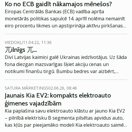
Ko no ECB gaidīt nākamajos mēnešos?
Eiropas Centrālās Bankas (ECB) vadība aprīļa
monetārās politikas sapulcē 14. aprīlī nolēma nemainīt
eiro procentu likmes un apstiprināja aktīvu pirkšanas
programmas pakāpenisku samazināšanu. Kāda būs šī
lēmuma ietekme un iespējamie tālākie soļi komentē
VIEDOKĻI
11.04.22, 11:36
Andris Lāriņš, SEB bankas Finanšu tirgus pārvaldes
兀ilnīgs 兀...
vadītājs.
Divi Latvijas kaimiņi galē Ukrainas iedzīvotājus. Uz šāda
fona diezgan mazsvarīgas šķiet akciju cenas un
notikumi finanšu tirgū. Bumbu bedres var aizbērt,
sagrautās mājas var atjaunot, bet ne ar kādu naudu
neatdzīvinās nogalinātos...
SATURA MĀRKETINGS
02.06.26, 08:46
Jaunais Kia EV2: kompakts elektroauto
ģimenes vajadzībām
Kia paplašina savu elektroauto klāstu ar jauno Kia EV2
– pilnībā elektrisku B segmenta pilsētas apvidus auto,
kas kļūs par pieejamāko modeli Kia elektroauto saimē