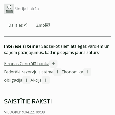
Sintija Lukša
Dalīties
Ziņo
Interesē šī tēma?
Sāc sekot šiem atslēgas vārdiem un
saņem paziņojumus, kad ir pieejams jauns saturs!
Eiropas Centrālā banka
Federālā rezervju sistēma
Ekonomika
obligācija
Akcija
SAISTĪTIE RAKSTI
VIEDOKĻI
19.04.22, 09:39