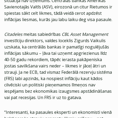
situācija nav izņēmums. Centrālās bankas Amerikas
Savienotajās Valtīs (ASV), eirozonā un citur Rietumos ir
spiestas sākt celt likmes, tādā veidā cerot apdzēst
inflācijas liesmas, kurās jau labu laiku deg visa pasaule.
Citadeles
meitas sabiedrības
CBL Asset Management
investīciju direktors, valdes loceklis Zigurds Vaikulis
uzskata, ka centrālās bankas ir pamatīgi nogulējušās
inflācijas sākumu – ļāva tai uzņemt apgriezienus līdz
40-50 gadu rekordiem, tāpēc ierasta pakāpeniska
jostas savilkšana vairs neder – likmes ir jāceļ ātri un
strauji. Ja ne ECB, tad vismaz Federālā rezervju sistēma
(FRS) labi apzinās, ka nospiest inflāciju kaut kādos
cilvēciski un politiski pieņemamos līmeņos nav
iespējams bez ekonomikas izaugsmes apstādināšanas
vai pat recesijas. Un FRS ir uz to gatava.
“Interesanti, ka pasaules eksperti un ekonomisti vienā