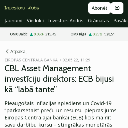
Abonēt
Jaunumi
Viedokļi
Investors Andris
Grāmatas
Pasāk
OMX Baltic
0,08
%
315,45
OMX Riga
0,35
%
928,51
cebook
cebook
Atpakaļ
Twitter)
Twitter)
EIROPAS CENTRĀLĀ BANKA
02.05.22, 11:29
CBL Asset Management
kedIn
kedIn
investīciju direktors: ECB bijusi
ail
ail
kā “labā tante”
k
k
Pieaugošais inflācijas spiediens un Covid-19
“pārkarsētais” preču un resursu pieprasījums
Eiropas Centrālajai bankai (ECB) licis mainīt
savu darbību kursu – stingrākas monetārās