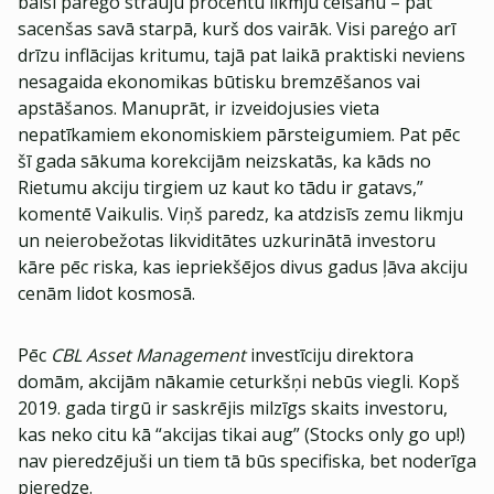
balsī pareģo strauju procentu likmju celšanu – pat
sacenšas savā starpā, kurš dos vairāk. Visi pareģo arī
drīzu inflācijas kritumu, tajā pat laikā praktiski neviens
nesagaida ekonomikas būtisku bremzēšanos vai
apstāšanos. Manuprāt, ir izveidojusies vieta
nepatīkamiem ekonomiskiem pārsteigumiem. Pat pēc
šī gada sākuma korekcijām neizskatās, ka kāds no
Rietumu akciju tirgiem uz kaut ko tādu ir gatavs,”
komentē Vaikulis. Viņš paredz, ka atdzisīs zemu likmju
un neierobežotas likviditātes uzkurinātā investoru
kāre pēc riska, kas iepriekšējos divus gadus ļāva akciju
cenām lidot kosmosā.
Pēc
CBL Asset Management
investīciju direktora
domām, akcijām nākamie ceturkšņi nebūs viegli. Kopš
2019. gada tirgū ir saskrējis milzīgs skaits investoru,
kas neko citu kā “akcijas tikai aug” (Stocks only go up!)
nav pieredzējuši un tiem tā būs specifiska, bet noderīga
pieredze.