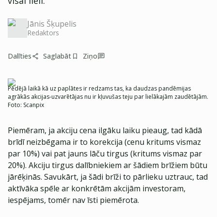
visai lieli.
Jānis Šķupelis
Redaktors
Dalīties
Saglabāt
Ziņo
Pēdējā laikā kā uz paplātes ir redzams tas, ka daudzas pandēmijas
agrākās akcijas-uzvarētājas nu ir kļuvušas teju par lielākajām zaudētājām.
Foto:
Scanpix
Piemēram, ja akciju cena ilgāku laiku pieaug, tad kādā
brīdī neizbēgama ir to korekcija (cenu kritums vismaz
par 10%) vai pat jauns lāču tirgus (kritums vismaz par
20%). Akciju tirgus dalībniekiem ar šādiem brīžiem būtu
jārēķinās. Savukārt, ja šādi brīži to pārlieku uztrauc, tad
aktīvāka spēle ar konkrētām akcijām investoram,
iespējams, tomēr nav īsti piemērota.