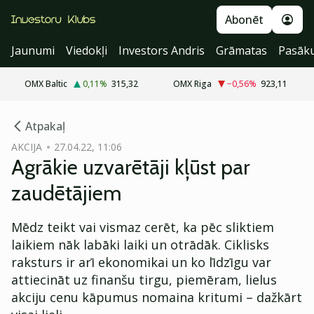
Abonēt
Jaunumi
Viedokļi
Investors Andris
Grāmatas
Pasāk
OMX Baltic
0,11
%
315,32
OMX Riga
−0,56
%
923,11
cebook
Atpakaļ
Twitter)
AKCIJA
27.04.22, 11:06
Agrākie uzvarētāji kļūst par
kedIn
zaudētājiem
ail
Mēdz teikt vai vismaz cerēt, ka pēc sliktiem
k
laikiem nāk labāki laiki un otrādāk. Ciklisks
raksturs ir arī ekonomikai un ko līdzīgu var
attiecināt uz finanšu tirgu, piemēram, lielus
akciju cenu kāpumus nomaina kritumi – dažkārt