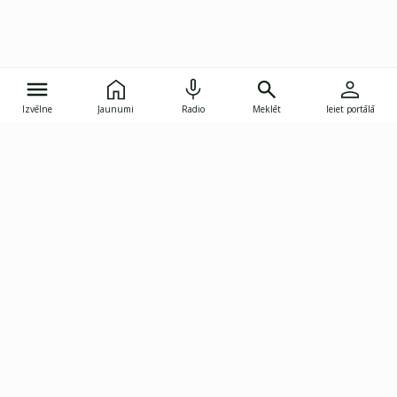
Izvēlne
Jaunumi
Radio
Meklēt
Ieiet portālā
Gunāra Astras iela 8B, Rīga, LV-1082
janis.skupelis@investoruklubs.lv
Abonē
Abonē jaunumus
Reklāma
Publikāciju lietošanas
Vispārējie noteikumi
tiesības