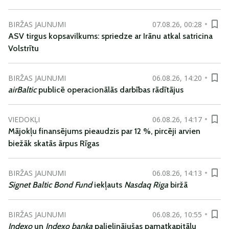
BIRŽAS JAUNUMI
07.08.26, 00:28
ASV tirgus kopsavilkums: spriedze ar Irānu atkal satricina
Volstrītu
BIRŽAS JAUNUMI
06.08.26, 14:20
airBaltic
publicē operacionālās darbības rādītājus
VIEDOKĻI
06.08.26, 14:17
Mājokļu finansējums pieaudzis par 12 %, pircēji arvien
biežāk skatās ārpus Rīgas
BIRŽAS JAUNUMI
06.08.26, 14:13
Signet Baltic Bond Fund
iekļauts
Nasdaq Riga
biržā
BIRŽAS JAUNUMI
06.08.26, 10:55
Indexo
un
Indexo banka
palielinājušas pamatkapitālu