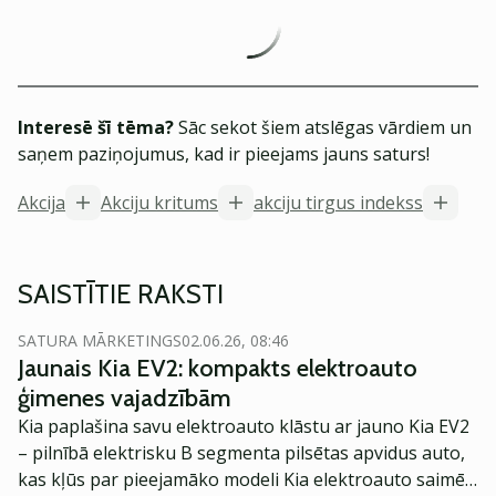
Interesē šī tēma?
Sāc sekot šiem atslēgas vārdiem un
saņem paziņojumus, kad ir pieejams jauns saturs!
Akcija
Akciju kritums
akciju tirgus indekss
SAISTĪTIE RAKSTI
SATURA MĀRKETINGS
02.06.26, 08:46
Jaunais Kia EV2: kompakts elektroauto
ģimenes vajadzībām
Kia paplašina savu elektroauto klāstu ar jauno Kia EV2
– pilnībā elektrisku B segmenta pilsētas apvidus auto,
kas kļūs par pieejamāko modeli Kia elektroauto saimē