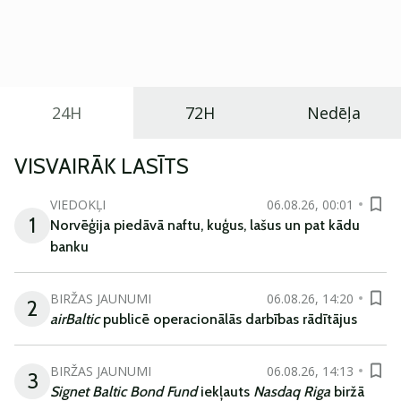
Eiropā. Modelis izstrādāts ar mērķi piedāvāt ģimenēm
praktisku un tehnoloģiski modernu automobili
ikdienas vajadzībām.
24H
72H
Nedēļa
VISVAIRĀK LASĪTS
VIEDOKĻI
06.08.26, 00:01
1
Norvēģija piedāvā naftu, kuģus, lašus un pat kādu
banku
BIRŽAS JAUNUMI
06.08.26, 14:20
2
airBaltic
publicē operacionālās darbības rādītājus
BIRŽAS JAUNUMI
06.08.26, 14:13
3
Signet Baltic Bond Fund
iekļauts
Nasdaq Riga
biržā