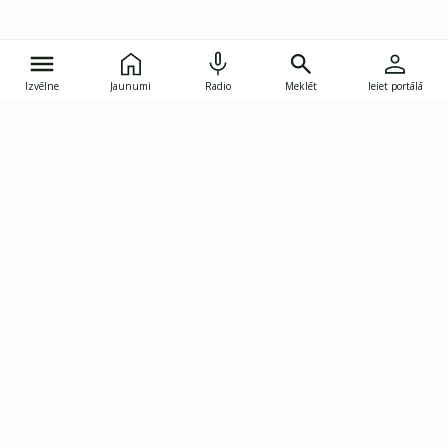
Izvēlne
Jaunumi
Radio
Meklēt
Ieiet portālā
Gunāra Astras iela 8B, Rīga, LV-1082
janis.skupelis@investoruklubs.lv
Abonē
Abonē jaunumus
Reklāma
Publikāciju lietošanas
Vispārējie noteikumi
tiesības
Privātuma politika
Pārtraukt abonēšanu