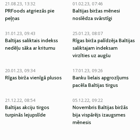
21.08.23, 13:32
01.02.23, 07:46
PRFoods atgriezās pie
Baltijas biržas mēnesi
peļņas
noslēdza svārstīgi
31.01.23, 09:43
25.01.23, 08:07
Baltijas saliktais indekss
Rīgas birža palīdzēja Baltijas
nedēļu sāka ar kritumu
saliktajam indeksam
virzīties uz augšu
20.01.23, 09:34
17.01.23, 09:26
Rīgas birža vienīgā plusos
Banku lielais apgrozījums
pacēla Baltijas tirgus
21.12.22, 08:54
05.12.22, 09:22
Baltijas akciju tirgos
Novembris Baltijas biržās
turpinās lejupslīde
bija vispārējs izaugsmes
mēnesis