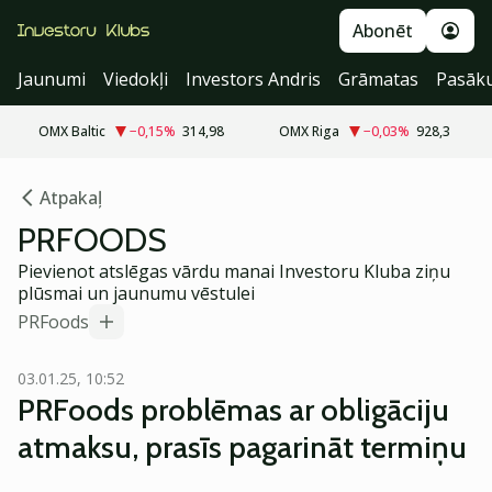
Abonēt
Jaunumi
Viedokļi
Investors Andris
Grāmatas
Pasāk
OMX Baltic
−0,15
%
314,98
OMX Riga
−0,03
%
928,3
Atpakaļ
PRFOODS
Pievienot atslēgas vārdu manai Investoru Kluba ziņu
plūsmai un jaunumu vēstulei
PRFoods
03.01.25, 10:52
PRFoods problēmas ar obligāciju
atmaksu, prasīs pagarināt termiņu