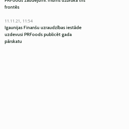
PRFoods zaudējumi: mums uzbruka trīs
frontēs
11.11.21, 11:54
Igaunijas Finanšu uzraudzības iestāde
uzdevusi PRFoods publicēt gada
pārskatu