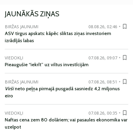
JAUNĀKĀS ZIŅAS
BIRŽAS JAUNUMI
08.08.26, 02:46
ASV tirgus apskats: kāpēc sliktas ziņas investoriem
izrādījās labas
VIEDOKĻI
07.08.26, 09:07
Pieaugušie “iekrīt” uz viltus investīcijām
BIRŽAS JAUNUMI
07.08.26, 08:51
Virši
neto peļņa pirmajā pusgadā sasniedz 4,2 miljonus
eiro
VIEDOKĻI
07.08.26, 00:35
Naftas cena zem 80 dolāriem; vai pasaules ekonomika var
uzelpot