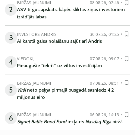
BIRŽAS JAUNUMI
08.08.26, 02:46
2
ASV tirgus apskats: kāpēc sliktas ziņas investoriem
izrādījās labas
INVESTORS ANDRIS
30.07.26, 01:25
3
AI karstā gaisa nolaišanu sajūt arī Andris
VIEDOKĻI
07.08.26, 09:07
4
Pieaugušie “iekrīt” uz viltus investīcijām
BIRŽAS JAUNUMI
07.08.26, 08:51
5
Virši
neto peļņa pirmajā pusgadā sasniedz 4,2
miljonus eiro
BIRŽAS JAUNUMI
06.08.26, 14:13
6
Signet Baltic Bond Fund
iekļauts
Nasdaq Riga
biržā