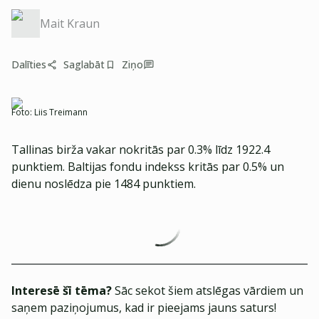
Mait Kraun
Dalīties
Saglabāt
Ziņo
Foto:
Liis Treimann
Tallinas birža vakar nokritās par 0.3% līdz 1922.4
punktiem. Baltijas fondu indekss kritās par 0.5% un
dienu noslēdza pie 1484 punktiem.
Interesē šī tēma?
Sāc sekot šiem atslēgas vārdiem un
saņem paziņojumus, kad ir pieejams jauns saturs!