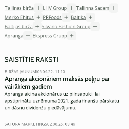
Tallinas birža
LHV Group
Tallinna Sadam
Merko Ehitus
PRFoods
Baltika
Baltijas birža
Silvano Fashion Group
Apranga
Ekspress Grupp
SAISTĪTIE RAKSTI
BIRŽAS JAUNUMI
06.04.22, 11:10
Apranga akcionāriem maksās peļņu par
vairākiem gadiem
Apranga aicina akcionārus uz pilnsapulci, lai
apstiprinātu uzņēmuma 2021. gada finanšu pārskatu
un dāsnu dividenžu piedāvājumu.
SATURA MĀRKETINGS
02.06.26, 08:46