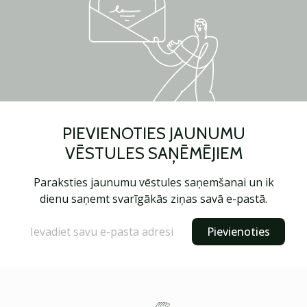
PIEVIENOTIES JAUNUMU
VĒSTULES SAŅĒMĒJIEM
Paraksties jaunumu vēstules saņemšanai un ik
dienu saņemt svarīgākās ziņas savā e-pastā.
Pievienoties