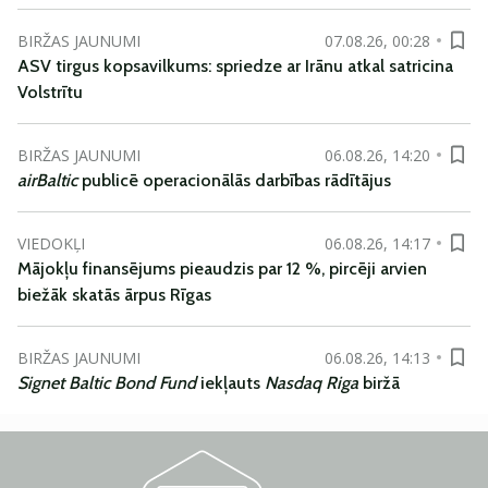
BIRŽAS JAUNUMI
07.08.26, 00:28
ASV tirgus kopsavilkums: spriedze ar Irānu atkal satricina
Volstrītu
BIRŽAS JAUNUMI
06.08.26, 14:20
airBaltic
publicē operacionālās darbības rādītājus
VIEDOKĻI
06.08.26, 14:17
Mājokļu finansējums pieaudzis par 12 %, pircēji arvien
biežāk skatās ārpus Rīgas
BIRŽAS JAUNUMI
06.08.26, 14:13
Signet Baltic Bond Fund
iekļauts
Nasdaq Riga
biržā