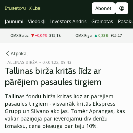
Abonēt
Jaunumi
Viedokļi
Investors Andris
Grāmatas
Pasāk
OMX Baltic
−0,04
%
315,18
OMX Riga
0,23
%
925,27
cebook
Atpakaļ
Twitter)
TALLINAS BIRŽA
07.04.22, 09:43
Tallinas birža kritās līdz ar
kedIn
pārējiem pasaules tirgiem
ail
Tallinas fondu birža kritās līdz ar pārējiem
k
pasaules tirgiem - visvairāk kritās Ekspress
Grupp un Silvano akcijas. Tomēr Aprangas, kas
vakar paziņoja par ievērojamu dividenžu
izmaksu, cena pieauga par teju 10%.