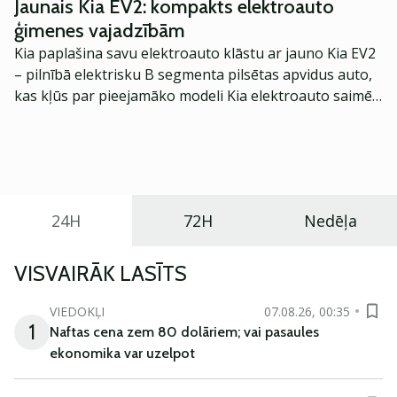
Jaunais Kia EV2: kompakts elektroauto
ģimenes vajadzībām
Kia paplašina savu elektroauto klāstu ar jauno Kia EV2
– pilnībā elektrisku B segmenta pilsētas apvidus auto,
kas kļūs par pieejamāko modeli Kia elektroauto saimē
Eiropā. Modelis izstrādāts ar mērķi piedāvāt ģimenēm
praktisku un tehnoloģiski modernu automobili
ikdienas vajadzībām.
24H
72H
Nedēļa
VISVAIRĀK LASĪTS
VIEDOKĻI
07.08.26, 00:35
1
Naftas cena zem 80 dolāriem; vai pasaules
ekonomika var uzelpot