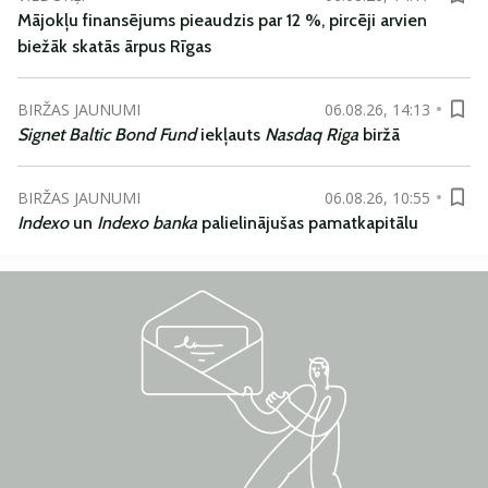
Mājokļu finansējums pieaudzis par 12 %, pircēji arvien
biežāk skatās ārpus Rīgas
BIRŽAS JAUNUMI
06.08.26, 14:13
Signet Baltic Bond Fund
iekļauts
Nasdaq Riga
biržā
BIRŽAS JAUNUMI
06.08.26, 10:55
Indexo
un
Indexo banka
palielinājušas pamatkapitālu