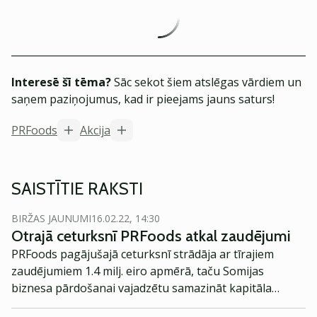
Interesē šī tēma?
Sāc sekot šiem atslēgas vārdiem un
saņem paziņojumus, kad ir pieejams jauns saturs!
PRFoods
Akcija
SAISTĪTIE RAKSTI
BIRŽAS JAUNUMI
16.02.22, 14:30
Otrajā ceturksnī PRFoods atkal zaudējumi
PRFoods pagājušajā ceturksnī strādāja ar tīrajiem
zaudējumiem 1.4 milj. eiro apmērā, taču Somijas
biznesa pārdošanai vajadzētu samazināt kapitāla
izmaksas, uzskata uzņēmuma vadītājs.