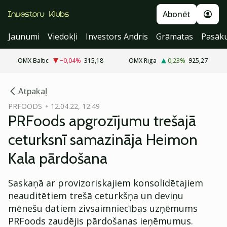
Abonēt
Jaunumi
Viedokļi
Investors Andris
Grāmatas
Pasāk
OMX Baltic
−0,04
%
315,18
OMX Riga
0,23
%
925,27
cebook
Atpakaļ
Twitter)
PRFOODS
12.04.22, 12:49
PRFoods apgrozījumu trešajā
kedIn
ceturksnī samazināja Heimon
ail
Kala pārdošana
k
Saskaņā ar provizoriskajiem konsolidētajiem
neauditētiem trešā ceturkšņa un deviņu
mēnešu datiem zivsaimniecības uzņēmums
PRFoods zaudējis pārdošanas ieņēmumus.