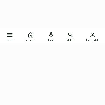
Izvēlne
Jaunumi
Radio
Meklēt
Ieiet portālā
Gunāra Astras iela 8B, Rīga, LV-1082
janis.skupelis@investoruklubs.lv
Abonē
Abonē jaunumus
Reklāma