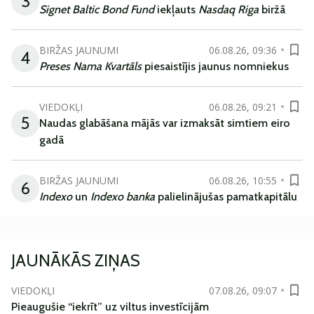
3
Signet Baltic Bond Fund
iekļauts
Nasdaq Riga
biržā
BIRŽAS JAUNUMI
06.08.26, 09:36
4
Preses Nama Kvartāls
piesaistījis jaunus nomniekus
VIEDOKĻI
06.08.26, 09:21
5
Naudas glabāšana mājās var izmaksāt simtiem eiro
gadā
BIRŽAS JAUNUMI
06.08.26, 10:55
6
Indexo
un
Indexo banka
palielinājušas pamatkapitālu
JAUNĀKĀS ZIŅAS
VIEDOKĻI
07.08.26, 09:07
Pieaugušie “iekrīt” uz viltus investīcijām