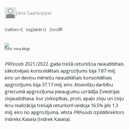
Jana Saarkoppel
Dalīties
Saglabāt
Ziņo
Foto:
Irina Mägi
PRFoods
2021./2022. gada trešā ceturkšņa neauditētais
sākotnējais konsolidētais apgrozījums bija 7.87 milj.
eiro un deviņu mēnešu neauditētais konsolidētais
apgrozījums bija 37.17 milj. eiro. Atsevišķu darbību
griezumā apgrozījuma pieaugumu uzrādīja Zviedrijas
zivjaudzētava, kur zivkopības, proti, apaļo zivju un zivju
ikru realizācija trešajā ceturksnī veidoja 16.5% jeb 1.3
milj. eiro no apgrozījuma, vēsta
PRFoods
izpilddirektors
Indreks Kasela (Indrek Kasela).