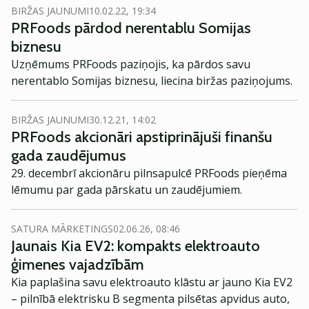
BIRŽAS JAUNUMI
10.02.22, 19:34
PRFoods pārdod nerentablu Somijas
biznesu
Uzņēmums PRFoods paziņojis, ka pārdos savu
nerentablo Somijas biznesu, liecina biržas paziņojums.
BIRŽAS JAUNUMI
30.12.21, 14:02
PRFoods akcionāri apstiprinājuši finanšu
gada zaudējumus
29. decembrī akcionāru pilnsapulcē PRFoods pieņēma
lēmumu par gada pārskatu un zaudējumiem.
SATURA MĀRKETINGS
02.06.26, 08:46
Jaunais Kia EV2: kompakts elektroauto
ģimenes vajadzībām
Kia paplašina savu elektroauto klāstu ar jauno Kia EV2
– pilnībā elektrisku B segmenta pilsētas apvidus auto,