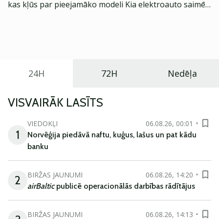
kas kļūs par pieejamāko modeli Kia elektroauto saimē
Eiropā. Modelis izstrādāts ar mērķi piedāvāt ģimenēm
praktisku un tehnoloģiski modernu automobili
ikdienas vajadzībām.
24H
72H
Nedēļa
VISVAIRĀK LASĪTS
VIEDOKĻI
06.08.26, 00:01
1
Norvēģija piedāvā naftu, kuģus, lašus un pat kādu
banku
BIRŽAS JAUNUMI
06.08.26, 14:20
2
airBaltic
publicē operacionālās darbības rādītājus
BIRŽAS JAUNUMI
06.08.26, 14:13