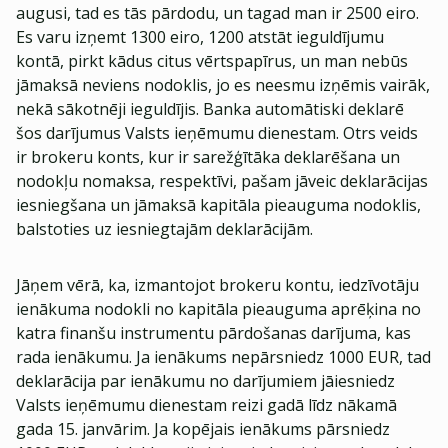
augusi, tad es tās pārdodu, un tagad man ir 2500 eiro.
Es varu izņemt 1300 eiro, 1200 atstāt ieguldījumu
kontā, pirkt kādus citus vērtspapīrus, un man nebūs
jāmaksā neviens nodoklis, jo es neesmu izņēmis vairāk,
nekā sākotnēji ieguldījis. Banka automātiski deklarē
šos darījumus Valsts ieņēmumu dienestam. Otrs veids
ir brokeru konts, kur ir sarežģītāka deklarēšana un
nodokļu nomaksa, respektīvi, pašam jāveic deklarācijas
iesniegšana un jāmaksā kapitāla pieauguma nodoklis,
balstoties uz iesniegtajām deklarācijām.
Jāņem vērā, ka, izmantojot brokeru kontu, iedzīvotāju
ienākuma nodokli no kapitāla pieauguma aprēķina no
katra finanšu instrumentu pārdošanas darījuma, kas
rada ienākumu. Ja ienākums nepārsniedz 1000 EUR, tad
deklarācija par ienākumu no darījumiem jāiesniedz
Valsts ieņēmumu dienestam reizi gadā līdz nākamā
gada 15. janvārim. Ja kopējais ienākums pārsniedz