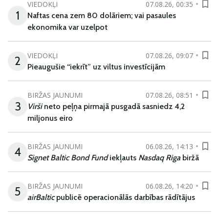
VIEDOKĻI
07.08.26, 00:35
1
Naftas cena zem 80 dolāriem; vai pasaules
ekonomika var uzelpot
VIEDOKĻI
07.08.26, 09:07
2
Pieaugušie “iekrīt” uz viltus investīcijām
BIRŽAS JAUNUMI
07.08.26, 08:51
3
Virši
neto peļņa pirmajā pusgadā sasniedz 4,2
miljonus eiro
BIRŽAS JAUNUMI
06.08.26, 14:13
4
Signet Baltic Bond Fund
iekļauts
Nasdaq Riga
biržā
BIRŽAS JAUNUMI
06.08.26, 14:20
5
airBaltic
publicē operacionālās darbības rādītājus