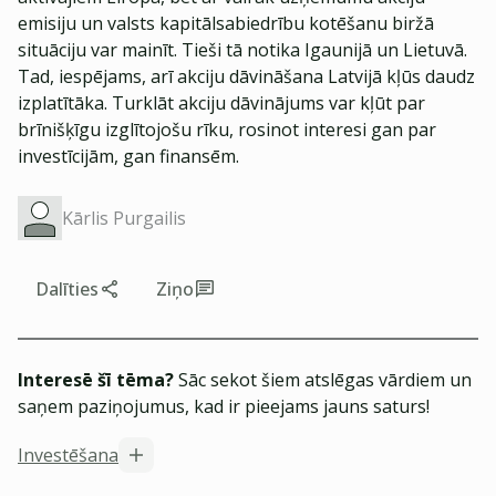
emisiju un valsts kapitālsabiedrību kotēšanu biržā
situāciju var mainīt. Tieši tā notika Igaunijā un Lietuvā.
Tad, iespējams, arī akciju dāvināšana Latvijā kļūs daudz
izplatītāka. Turklāt akciju dāvinājums var kļūt par
brīnišķīgu izglītojošu rīku, rosinot interesi gan par
investīcijām, gan finansēm.
Kārlis Purgailis
Dalīties
Ziņo
Interesē šī tēma?
Sāc sekot šiem atslēgas vārdiem un
saņem paziņojumus, kad ir pieejams jauns saturs!
Investēšana