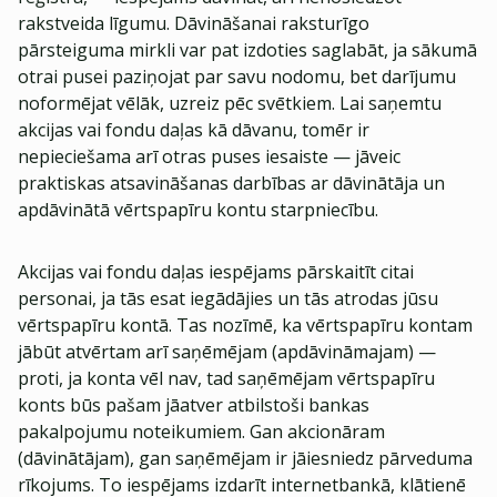
rakstveida līgumu. Dāvināšanai raksturīgo
pārsteiguma mirkli var pat izdoties saglabāt, ja sākumā
otrai pusei paziņojat par savu nodomu, bet darījumu
noformējat vēlāk, uzreiz pēc svētkiem. Lai saņemtu
akcijas vai fondu daļas kā dāvanu, tomēr ir
nepieciešama arī otras puses iesaiste — jāveic
praktiskas atsavināšanas darbības ar dāvinātāja un
apdāvinātā vērtspapīru kontu starpniecību.
Akcijas vai fondu daļas iespējams pārskaitīt citai
personai, ja tās esat iegādājies un tās atrodas jūsu
vērtspapīru kontā. Tas nozīmē, ka vērtspapīru kontam
jābūt atvērtam arī saņēmējam (apdāvināmajam) —
proti, ja konta vēl nav, tad saņēmējam vērtspapīru
konts būs pašam jāatver atbilstoši bankas
pakalpojumu noteikumiem. Gan akcionāram
(dāvinātājam), gan saņēmējam ir jāiesniedz pārveduma
rīkojums. To iespējams izdarīt internetbankā, klātienē