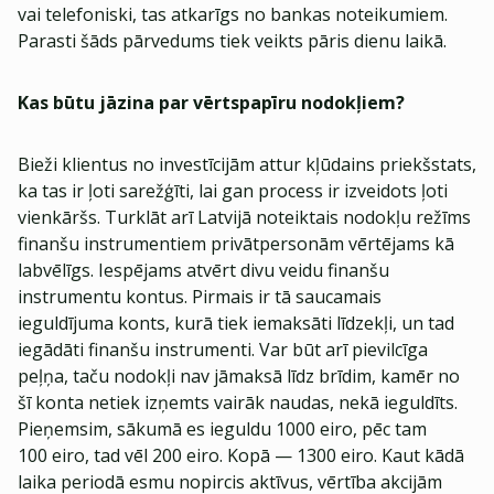
vai telefoniski, tas atkarīgs no bankas noteikumiem.
Parasti šāds pārvedums tiek veikts pāris dienu laikā.
Kas būtu jāzina par vērtspapīru nodokļiem?
Bieži klientus no investīcijām attur kļūdains priekšstats,
ka tas ir ļoti sarežģīti, lai gan process ir izveidots ļoti
vienkāršs. Turklāt arī Latvijā noteiktais nodokļu režīms
finanšu instrumentiem privātpersonām vērtējams kā
labvēlīgs. Iespējams atvērt divu veidu finanšu
instrumentu kontus. Pirmais ir tā saucamais
ieguldījuma konts, kurā tiek iemaksāti līdzekļi, un tad
iegādāti finanšu instrumenti. Var būt arī pievilcīga
peļņa, taču nodokļi nav jāmaksā līdz brīdim, kamēr no
šī konta netiek izņemts vairāk naudas, nekā ieguldīts.
Pieņemsim, sākumā es ieguldu 1000 eiro, pēc tam
100 eiro, tad vēl 200 eiro. Kopā — 1300 eiro. Kaut kādā
laika periodā esmu nopircis aktīvus, vērtība akcijām