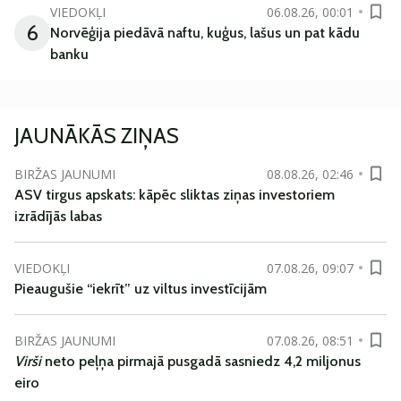
VIEDOKĻI
06.08.26, 00:01
6
Norvēģija piedāvā naftu, kuģus, lašus un pat kādu
banku
JAUNĀKĀS ZIŅAS
BIRŽAS JAUNUMI
08.08.26, 02:46
ASV tirgus apskats: kāpēc sliktas ziņas investoriem
izrādījās labas
VIEDOKĻI
07.08.26, 09:07
Pieaugušie “iekrīt” uz viltus investīcijām
BIRŽAS JAUNUMI
07.08.26, 08:51
Virši
neto peļņa pirmajā pusgadā sasniedz 4,2 miljonus
eiro