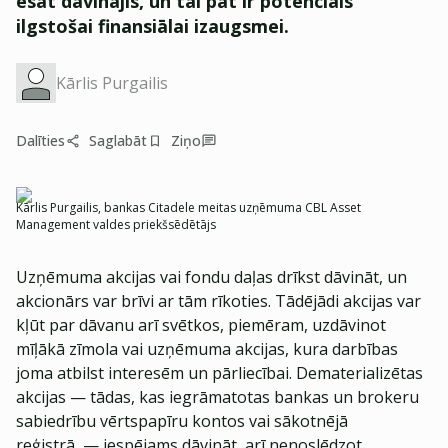
esat dāvinājis, un tai pat ir potenciāls
ilgstošai finansiālai izaugsmei.
Kārlis Purgailis
Dalīties
Saglabāt
Ziņo
Kārlis Purgailis, bankas Citadele meitas uzņēmuma CBL Asset
Management valdes priekšsēdētājs
Uzņēmuma akcijas vai fondu daļas drīkst dāvināt, un
akcionārs var brīvi ar tām rīkoties. Tādējādi akcijas var
kļūt par dāvanu arī svētkos, piemēram, uzdāvinot
mīļākā zīmola vai uzņēmuma akcijas, kura darbības
joma atbilst interesēm un pārliecībai. Dematerializētas
akcijas — tādas, kas iegrāmatotas bankas un brokeru
sabiedrību vērtspapīru kontos vai sākotnējā
reģistrā, — iespējams dāvināt, arī nenoslēdzot