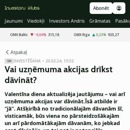
Abonēt
Jaunumi
Viedokļi
Investors Andris
Grāmatas
Pasāk
OMX Baltic
−0,04
%
315,18
OMX Riga
0,23
%
925,27
cebook
cebook
Atpakaļ
Twitter)
Twitter)
INVESTĒŠANA
20.02.24, 15:52
SM
Vai uzņēmuma akcijas drīkst
kedIn
kedIn
dāvināt?
ail
ail
Valentīna diena aktualizēja jautājumu – vai arī
k
k
uzņēmuma akcijas var dāvināt.
Īsā atbilde ir
“jā”. Atšķirībā no tradicionālajām dāvanām šī,
visticamāk, būs viena no pārsteidzošākajām
un arī pārdomātākajām dāvanām, ko jebkad