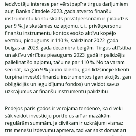
iedzīvotāju interese par vērstpapīra tirgus darījumiem
aug. Bankā Citadele 2023. gadā atvērto finanšu
instrumentu kontu skaits privātpersonām ir pieaudzis
par 9 %. Ja skatāmies uz apjomu, t. i., privātpersonu
finanšu instrumentu kontos esošo aktīvu kopējo
vērtību, pieaugums ir 110 %, salīdzinot 2022. gada
beigas ar 2023. gada decembra beigām. Tirgus attīstība
un aktīvu vērtības pieaugums 2023. gadā ir palīdzējis
palielināt šo apjomu, taču ne par 110 %. No tā varam
secināt, ka gan 9 % jauno klientu, gan līdzšinējie klienti
turpina investēt finanšu instrumentos (gan akcijās, gan
obligācijās un ieguldījumu fondos) un veidot savus
uzkrājumus ar finanšu instrumentu palīdzību.
Pēdējos pāris gados ir vērojama tendence, ka cilvēki
sāk veidot investīciju portfeļus arī ar mazākām
regulārām summām. Ja cilvēkam ir uzkrājumi vismaz
trīs mēnešu izdevumu apmērā, tad var sākt domāt arī