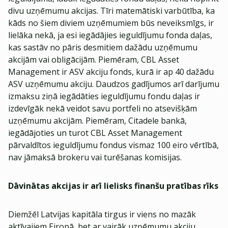
divu uzņēmumu akcijas. Tīri matemātiski varbūtība, ka
kāds no šiem diviem uzņēmumiem būs neveiksmīgs, ir
lielāka nekā, ja esi iegādājies ieguldījumu fonda daļas,
kas sastāv no pāris desmitiem dažādu uzņēmumu
akcijām vai obligācijām. Piemēram, CBL Asset
Management ir ASV akciju fonds, kurā ir ap 40 dažādu
ASV uzņēmumu akciju. Daudzos gadījumos arī darījumu
izmaksu ziņā iegādāties ieguldījumu fondu daļas ir
izdevīgāk nekā veidot savu portfeli no atsevišķām
uzņēmumu akcijām. Piemēram, Citadele bankā,
iegādājoties un turot CBL Asset Management
pārvaldītos ieguldījumu fondus vismaz 100 eiro vērtībā,
nav jāmaksā brokeru vai turēšanas komisijas.
Dāvinātas akcijas ir arī lielisks finanšu pratības rīks
Diemžēl Latvijas kapitāla tirgus ir viens no mazāk
aktīvajiem Eiropā, bet ar vairāk uzņēmumu akciju