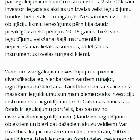
par ieguldījumiem finanšu instrumentos. Visbiežāk šādi
investori iegādājas akcijas un izvēlas veikt ieguldījumu
fondos, bet retāk — obligācijās. Neskatoties uz to, ka
obligāciju likmju ienesīgums pērn bija daudz
pievilcīgāks nekā pēdējos 10–15 gadus, bieži vien
ieguldījumu veikšanai šajā instrumentā ir
nepieciešamas lielākas summas, tādēļ šādus
instrumentus izvēlas turīgāki klienti.
Viens no svarīgākajiem investīciju principiem ir
diversfikācija jeb, vienkāršiem vārdiem runājot,
ieguldījuma dažādošana. Tādēļ klientiem ar salīdzinoši
mazākām ieguldījumu summām piemērotāks investīciju
instruments ir ieguldījumu fondi. Galvenais iemesls —
fonds ir ieguldījumu portfelis, kas sastāv no
diversificētiem ieguldījumiem (daudziem ieguldījumu
objektiem un bieži pat dažādiem aktīvu veidiem). Var
izrādīties, ka pie mazām summām, piemēram, 100 eiro
ieguldījuma, labāk iegādāties fondu daļas, nekā nopirkt