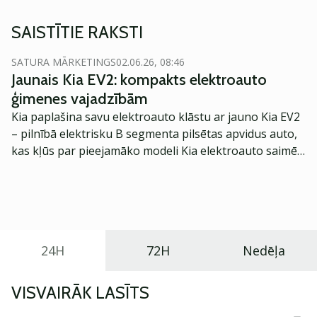
SAISTĪTIE RAKSTI
SATURA MĀRKETINGS
02.06.26, 08:46
Jaunais Kia EV2: kompakts elektroauto
ģimenes vajadzībām
Kia paplašina savu elektroauto klāstu ar jauno Kia EV2
– pilnībā elektrisku B segmenta pilsētas apvidus auto,
kas kļūs par pieejamāko modeli Kia elektroauto saimē
Eiropā. Modelis izstrādāts ar mērķi piedāvāt ģimenēm
praktisku un tehnoloģiski modernu automobili
ikdienas vajadzībām.
24H
72H
Nedēļa
VISVAIRĀK LASĪTS