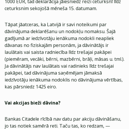
1000 EUR, tad deklarācija jāiesniedz reizi ceturksnī līdz
ceturksnim sekojošā mēneša 15. datumam.
Tāpat jāatceras, ka Latvijā ir savi noteikumi par
dāvinājuma deklarēšanu un nodokļu nomaksu. Šajā
gadījumā ar iedzīvotāju ienākuma nodokli neapliek
dāvanas no fiziskajām personām, ja dāvinātājs ir
laulātais vai saista radniecība līdz trešajai pakāpei
(piemēram, vecāki, bērni, mazbērni, brāļi, māsas u. tml.).
Ja dāvinātājs nav laulātais vai radinieks līdz trešajai
pakāpei, tad dāvinājuma saņēmējam jāmaksā
iedzīvotāju ienākuma nodoklis no dāvinājuma vērtības,
kas pārsniedz 1425 eiro.
Vai akcijas bieži dāvina?
Bankas Citadele rīcībā nav datu par akciju dāvināšanu,
jo tas notiek samērā reti. Taču tas, ko redzam, —