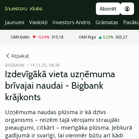
Abonēt
Jaunumi
Viedokļi
Investors Andris
Grāmatas
Pasāk
OMX Baltic
−0,04
%
315,18
OMX Riga
0,23
%
925,27
cebook
cebook
Atpakaļ
Twitter)
Twitter)
BIGBANK
19.11.25, 08:36
Izdevīgākā vieta uzņēmuma
kedIn
kedIn
brīvajai naudai - Bigbank
ail
ail
krājkonts
k
k
Uzņēmuma naudas plūsma ir kā dzīvs
organisms – reizēm tajā vērojami straujāki
pieaugumi, citkārt – mierīgāka plūsma. Jebkurā
gadījumā ir svarīgi, lai vienmēr būtu arī kādi