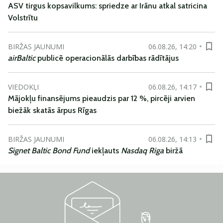
ASV tirgus kopsavilkums: spriedze ar Irānu atkal satricina
Volstrītu
BIRŽAS JAUNUMI
06.08.26, 14:20
airBaltic
publicē operacionālās darbības rādītājus
VIEDOKĻI
06.08.26, 14:17
Mājokļu finansējums pieaudzis par 12 %, pircēji arvien
biežāk skatās ārpus Rīgas
BIRŽAS JAUNUMI
06.08.26, 14:13
Signet Baltic Bond Fund
iekļauts
Nasdaq Riga
biržā