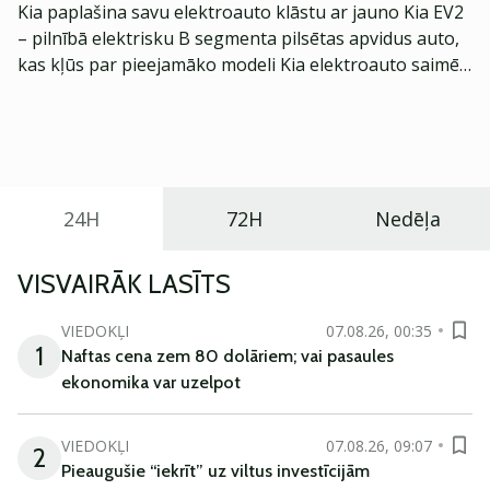
Kia paplašina savu elektroauto klāstu ar jauno Kia EV2
– pilnībā elektrisku B segmenta pilsētas apvidus auto,
kas kļūs par pieejamāko modeli Kia elektroauto saimē
Eiropā. Modelis izstrādāts ar mērķi piedāvāt ģimenēm
praktisku un tehnoloģiski modernu automobili
ikdienas vajadzībām.
24H
72H
Nedēļa
VISVAIRĀK LASĪTS
VIEDOKĻI
07.08.26, 00:35
1
Naftas cena zem 80 dolāriem; vai pasaules
ekonomika var uzelpot
VIEDOKĻI
07.08.26, 09:07
2
Pieaugušie “iekrīt” uz viltus investīcijām