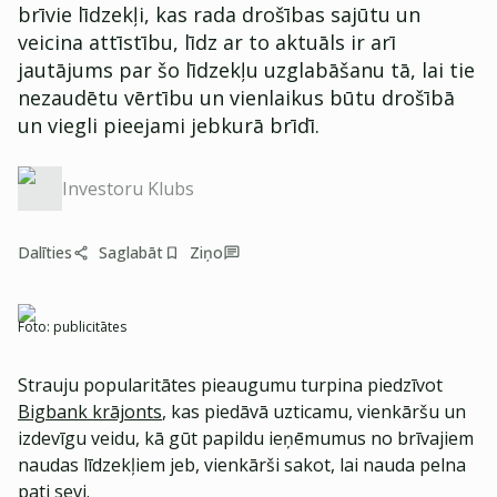
brīvie līdzekļi, kas rada drošības sajūtu un
veicina attīstību, līdz ar to aktuāls ir arī
jautājums par šo līdzekļu uzglabāšanu tā, lai tie
nezaudētu vērtību un vienlaikus būtu drošībā
un viegli pieejami jebkurā brīdī.
Investoru Klubs
Dalīties
Saglabāt
Ziņo
Foto:
publicitātes
Strauju popularitātes pieaugumu turpina piedzīvot
Bigbank krājonts
, kas piedāvā uzticamu, vienkāršu un
izdevīgu veidu, kā gūt papildu ieņēmumus no brīvajiem
naudas līdzekļiem jeb, vienkārši sakot, lai nauda pelna
pati sevi.