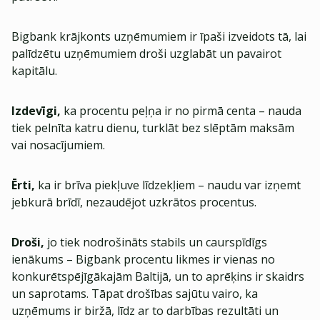
Bigbank krājkonts uzņēmumiem ir īpaši izveidots tā, lai
palīdzētu uzņēmumiem droši uzglabāt un pavairot
kapitālu.
Izdevīgi,
ka procentu peļņa ir no pirmā centa – nauda
tiek pelnīta katru dienu, turklāt bez slēptām maksām
vai nosacījumiem.
Ērti,
ka ir brīva piekļuve līdzekļiem – naudu var izņemt
jebkurā brīdī, nezaudējot uzkrātos procentus.
Droši,
jo tiek nodrošināts stabils un caurspīdīgs
ienākums – Bigbank procentu likmes ir vienas no
konkurētspējīgākajām Baltijā, un to aprēķins ir skaidrs
un saprotams. Tāpat drošības sajūtu vairo, ka
uzņēmums ir biržā, līdz ar to darbības rezultāti un