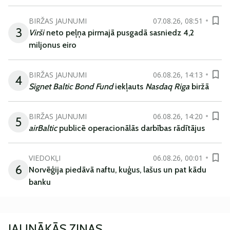
BIRŽAS JAUNUMI
07.08.26, 08:51
3
Virši
neto peļņa pirmajā pusgadā sasniedz 4,2
miljonus eiro
BIRŽAS JAUNUMI
06.08.26, 14:13
4
Signet Baltic Bond Fund
iekļauts
Nasdaq Riga
biržā
BIRŽAS JAUNUMI
06.08.26, 14:20
5
airBaltic
publicē operacionālās darbības rādītājus
VIEDOKĻI
06.08.26, 00:01
6
Norvēģija piedāvā naftu, kuģus, lašus un pat kādu
banku
JAUNĀKĀS ZIŅAS