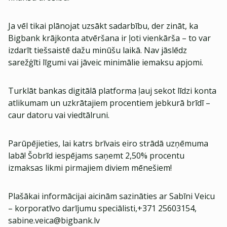
Ja vēl tikai plānojat uzsākt sadarbību, der zināt, ka
Bigbank krājkonta atvēršana ir ļoti vienkārša – to var
izdarīt tiešsaistē dažu minūšu laikā. Nav jāslēdz
sarežģīti līgumi vai jāveic minimālie iemaksu apjomi.
Turklāt bankas digitālā platforma ļauj sekot līdzi konta
atlikumam un uzkrātajiem procentiem jebkurā brīdī –
caur datoru vai viedtālruni.
Parūpējieties, lai katrs brīvais eiro strādā uzņēmuma
labā! Šobrīd iespējams saņemt 2,50% procentu
izmaksas likmi pirmajiem diviem mēnešiem!
Plašākai informācijai aicinām sazināties ar Sabīni Veicu
– korporatīvo darījumu speciālisti,+371 25603154,
sabine.veica@bigbank.lv