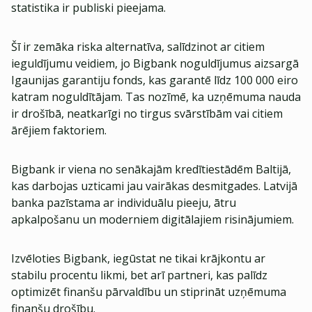
statistika ir publiski pieejama.
Šī ir zemāka riska alternatīva, salīdzinot ar citiem
ieguldījumu veidiem, jo Bigbank noguldījumus aizsargā
Igaunijas garantiju fonds, kas garantē līdz 100 000 eiro
katram noguldītājam. Tas nozīmē, ka uzņēmuma nauda
ir drošībā, neatkarīgi no tirgus svārstībām vai citiem
ārējiem faktoriem.
Bigbank ir viena no senākajām kredītiestādēm Baltijā,
kas darbojas uzticami jau vairākas desmitgades. Latvijā
banka pazīstama ar individuālu pieeju, ātru
apkalpošanu un moderniem digitālajiem risinājumiem.
Izvēloties Bigbank, iegūstat ne tikai krājkontu ar
stabilu procentu likmi, bet arī partneri, kas palīdz
optimizēt finanšu pārvaldību un stiprināt uzņēmuma
finanšu drošību.