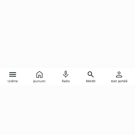
Izvēlne
Jaunumi
Radio
Meklēt
Ieiet portālā
Gunāra Astras iela 8B, Rīga, LV-1082
janis.skupelis@investoruklubs.lv