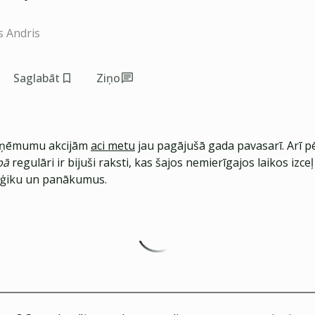
s Andris
Saglabāt
Ziņo
uzņēmumu akcijām
aci metu
jau pagājušā gada pavasarī. Arī p
ubā
regulāri ir bijuši raksti, kas šajos nemierīgajos laikos izce
oģiku un panākumus.