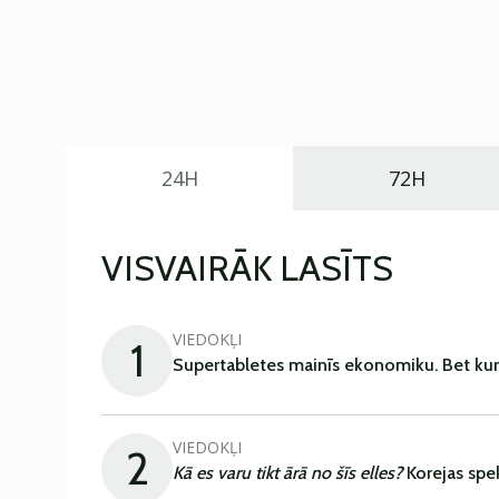
24H
72H
VISVAIRĀK LASĪTS
VIEDOKĻI
1
Supertabletes mainīs ekonomiku. Bet kur
VIEDOKĻI
2
Kā es varu tikt ārā no šīs elles?
Korejas spe