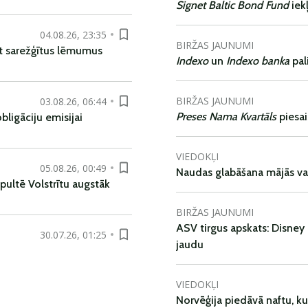
Signet Baltic Bond Fund
iek
04.08.26, 23:35
BIRŽAS JAUNUMI
t sarežģītus lēmumus
Indexo
un
Indexo banka
pal
BIRŽAS JAUNUMI
03.08.26, 06:44
Preses Nama Kvartāls
piesa
ligāciju emisijai
VIEDOKĻI
05.08.26, 00:49
Naudas glabāšana mājās va
pultē Volstrītu augstāk
BIRŽAS JAUNUMI
ASV tirgus apskats: Disney 
30.07.26, 01:25
jaudu
VIEDOKĻI
Norvēģija piedāvā naftu, k