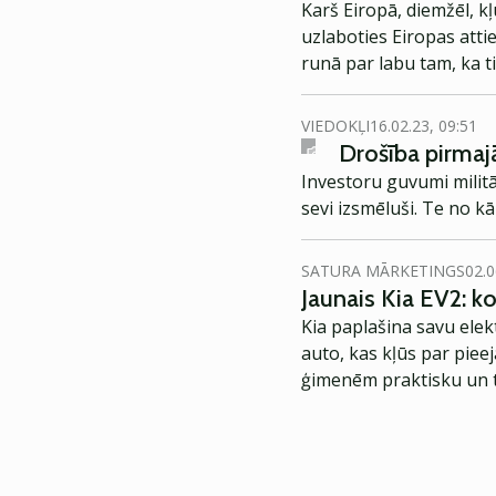
Karš Eiropā, diemžēl, k
uzlaboties Eiropas attie
runā par labu tam, ka 
pretstāve ar Ķīnu kļūst 
citas lielākas un mazākas
VIEDOKĻI
16.02.23, 09:51
Drošība pirmajā
Investoru guvumi militā
sevi izsmēluši. Te no kā
SATURA MĀRKETINGS
02.0
Jaunais Kia EV2: 
Kia paplašina savu elek
auto, kas kļūs par piee
ģimenēm praktisku un t