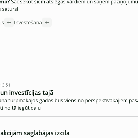
ēma?
Sāc sekot šiem atslēgas vārdiem un saņem paziņojumus
 saturs!
is
Investēšana
 13:51
un investīcijas tajā
ošana turpmākajos gados būs viens no perspektīvākajiem pa
i no tā iegūt daļu.
 akcijām saglabājas izcila