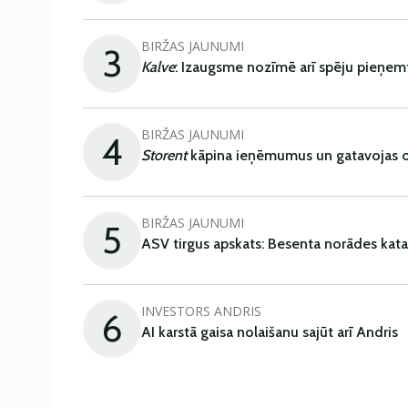
BIRŽAS JAUNUMI
3
Kalve
: Izaugsme nozīmē arī spēju pieņem
BIRŽAS JAUNUMI
4
Storent
kāpina ieņēmumus un gatavojas ob
BIRŽAS JAUNUMI
5
ASV tirgus apskats: Besenta norādes kata
INVESTORS ANDRIS
6
AI karstā gaisa nolaišanu sajūt arī Andris