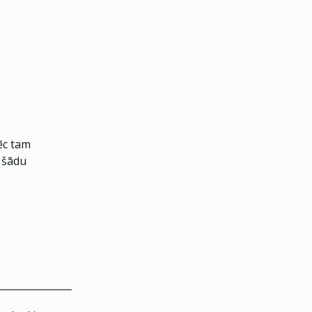
ēc tam
ļ šādu