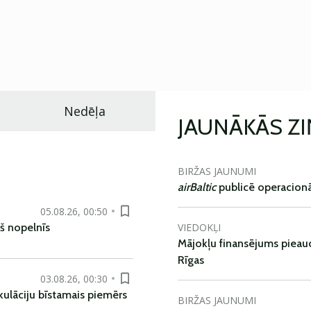
Nedēļa
JAUNĀKĀS Z
BIRŽAS JAUNUMI
airBaltic
publicē operacionāl
05.08.26, 00:50
VIEDOKĻI
š nopelnīs
Mājokļu finansējums pieaudz
Rīgas
03.08.26, 00:30
kulāciju bīstamais piemērs
BIRŽAS JAUNUMI