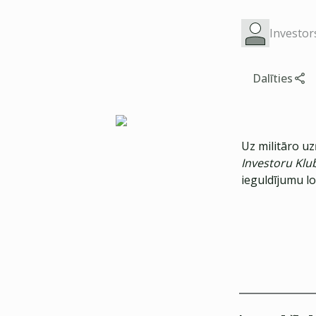
Investor
Dalīties
Uz militāro 
Investoru Kl
ieguldījumu l