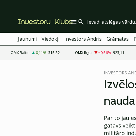
Jaunumi
Viedokļi
Investors Andris
Grāmatas
OMX Baltic
0,11
%
315,32
OMX Riga
−0,56
%
923,11
cebook
INVESTORS AN
Twitter)
Izvēlo
kedIn
nauda
ail
k
Par to jau e
gatavs veikt
militāro indu