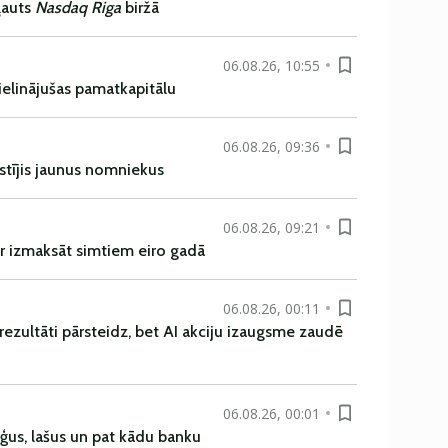
ļauts
Nasdaq Riga
biržā
06.08.26, 10:55
ielinājušas pamatkapitālu
06.08.26, 09:36
istījis jaunus nomniekus
06.08.26, 09:21
r izmaksāt simtiem eiro gadā
06.08.26, 00:11
rezultāti pārsteidz, bet AI akciju izaugsme zaudē
06.08.26, 00:01
uģus, lašus un pat kādu banku