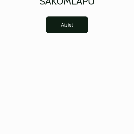
SĀKUMLAPU
Aiziet