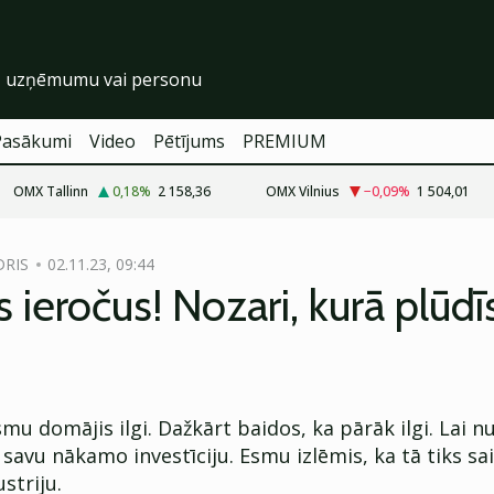
Pasākumi
Video
Pētījums
PREMIUM
OMX Tallinn
0,18
%
2 158,36
OMX Vilnius
−0,09
%
1 504,01
DRIS
02.11.23, 09:44
s ieročus! Nozari, kurā plūdī
smu domājis ilgi. Dažkārt baidos, ka pārāk ilgi. Lai n
 savu nākamo investīciju. Esmu izlēmis, ka tā tiks sai
striju.