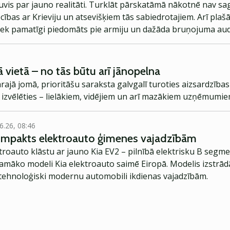
ļuvis par jauno realitāti. Turklāt pārskatāmā nākotnē nav s
cības ar Krieviju un atsevišķiem tās sabiedrotajiem. Arī plaš
tiek pamatīgi piedomāts pie armiju un dažāda bruņojuma au
arvien izteiktāka. Ķīna arī šķietami sper soļus, lai tālāk no R
 attīstības valstis.
 vietā – no tās būtu arī jānopelna
rajā jomā, prioritāšu saraksta galvgalī turoties aizsardzības
 izvēlēties – lielākiem, vidējiem un arī mazākiem uzņēmumiem 
6.26, 08:46
kompakts elektroauto ģimenes vajadzībām
troauto klāstu ar jauno Kia EV2 – pilnībā elektrisku B segme
jamāko modeli Kia elektroauto saimē Eiropā. Modelis izstrād
ehnoloģiski modernu automobili ikdienas vajadzībām.