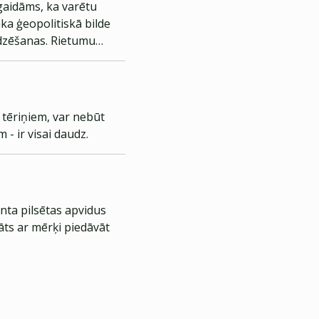
agaidāms, ka varētu
āka ģeopolitiskā bilde
dzēšanas. Rietumu
ietumu orbītas aizvilktu
 tēriņiem, var nebūt
- ir visai daudz.
nta pilsētas apvidus
āts ar mērķi piedāvāt