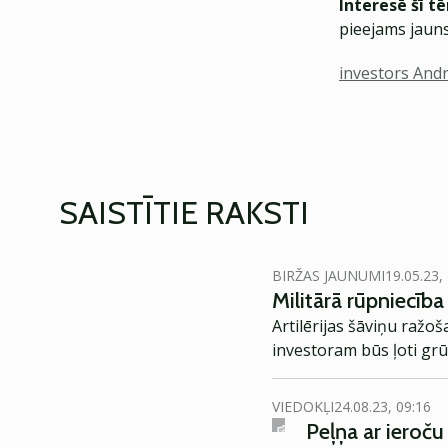
Interesē šī t
pieejams jauns
investors Andr
SAISTĪTIE RAKSTI
BIRŽAS JAUNUMI
19.05.23,
Militārā rūpniecība 
Artilērijas šāviņu raž
investoram būs ļoti grūt
VIEDOKĻI
24.08.23, 09:16
Peļņa ar ieroču