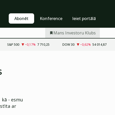
Pašapkalpošanās
Abonēt
Abonēt
Konference
Ieiet portālā
Mans Investoru Klubs
S&P 500
−0,17
%
7 710,25
DOW 30
−0,62
%
54 014,87
s
u kā - esmu
stīta ar