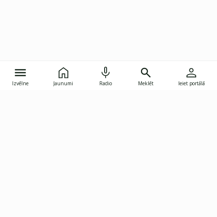
Izvēlne
Jaunumi
Radio
Meklēt
Ieiet portālā
Gunāra Astras iela 8B, Rīga, LV-1082
janis.skupelis@investoruklubs.lv
Abonē
Abonē jaunumus
Reklāma