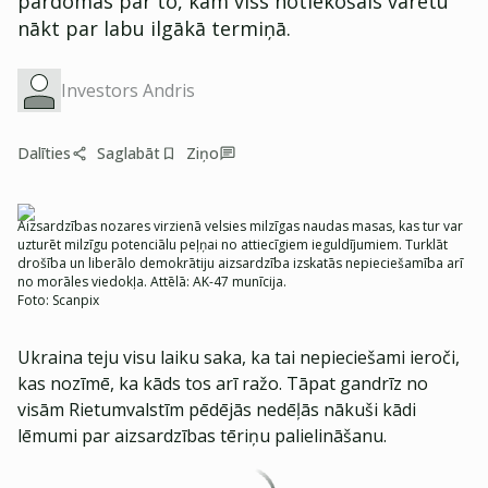
pārdomas par to, kam viss notiekošais varētu
nākt par labu ilgākā termiņā.
Investors Andris
Dalīties
Saglabāt
Ziņo
Aizsardzības nozares virzienā velsies milzīgas naudas masas, kas tur var
uzturēt milzīgu potenciālu peļņai no attiecīgiem ieguldījumiem. Turklāt
drošība un liberālo demokrātiju aizsardzība izskatās nepieciešamība arī
no morāles viedokļa. Attēlā: AK-47 munīcija.
Foto:
Scanpix
Ukraina teju visu laiku saka, ka tai nepieciešami ieroči,
kas nozīmē, ka kāds tos arī ražo. Tāpat gandrīz no
visām Rietumvalstīm pēdējās nedēļās nākuši kādi
lēmumi par aizsardzības tēriņu palielināšanu.