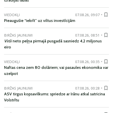
izrādījās labas
VIEDOKĻI
07.08.26, 09:07
Pieaugušie “iekrīt” uz viltus investīcijām
BIRŽAS JAUNUMI
07.08.26, 08:51
Virši
neto peļņa pirmajā pusgadā sasniedz 4,2 miljonus
eiro
VIEDOKĻI
07.08.26, 00:35
Naftas cena zem 80 dolāriem; vai pasaules ekonomika var
uzelpot
BIRŽAS JAUNUMI
07.08.26, 00:28
ASV tirgus kopsavilkums: spriedze ar Irānu atkal satricina
Volstrītu