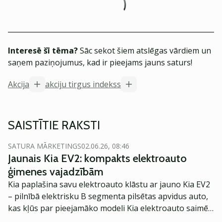
Interesē šī tēma?
Sāc sekot šiem atslēgas vārdiem un
saņem paziņojumus, kad ir pieejams jauns saturs!
Akcija
akciju tirgus indekss
SAISTĪTIE RAKSTI
SATURA MĀRKETINGS
02.06.26, 08:46
Jaunais Kia EV2: kompakts elektroauto
ģimenes vajadzībām
Kia paplašina savu elektroauto klāstu ar jauno Kia EV2
– pilnībā elektrisku B segmenta pilsētas apvidus auto,
kas kļūs par pieejamāko modeli Kia elektroauto saimē
Eiropā. Modelis izstrādāts ar mērķi piedāvāt ģimenēm