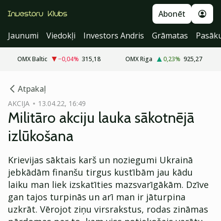
Abonēt
Jaunumi
Viedokļi
Investors Andris
Grāmatas
Pasāk
OMX Baltic
−0,04
%
315,18
OMX Riga
0,23
%
925,27
cebook
Atpakaļ
Twitter)
AKCIJA
13.04.22, 16:49
Militāro akciju lauka sākotnējā
kedIn
izlūkošana
ail
Krievijas sāktais karš un noziegumi Ukrainā
k
jebkādām finanšu tirgus kustībām jau kādu
laiku man liek izskatīties mazsvarīgākām. Dzīve
gan tajos turpinās un arī man ir jāturpina
uzkrāt. Vērojot ziņu virsrakstus, rodas zināmas