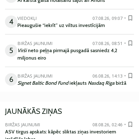
AI karstā gaisa nolaišanu sajūt arī Andris
VIEDOKĻI
07.08.26, 09:07
4
Pieaugušie “iekrīt” uz viltus investīcijām
BIRŽAS JAUNUMI
07.08.26, 08:51
5
Virši
neto peļņa pirmajā pusgadā sasniedz 4,2
miljonus eiro
BIRŽAS JAUNUMI
06.08.26, 14:13
6
Signet Baltic Bond Fund
iekļauts
Nasdaq Riga
biržā
JAUNĀKĀS ZIŅAS
BIRŽAS JAUNUMI
08.08.26, 02:46
ASV tirgus apskats: kāpēc sliktas ziņas investoriem