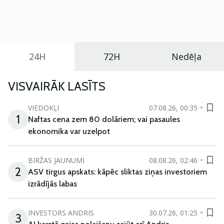
praktisku un tehnoloģiski modernu automobili
ikdienas vajadzībām.
24H
72H
Nedēļa
VISVAIRĀK LASĪTS
VIEDOKĻI
07.08.26, 00:35
1
Naftas cena zem 80 dolāriem; vai pasaules
ekonomika var uzelpot
BIRŽAS JAUNUMI
08.08.26, 02:46
2
ASV tirgus apskats: kāpēc sliktas ziņas investoriem
izrādījās labas
INVESTORS ANDRIS
30.07.26, 01:25
3