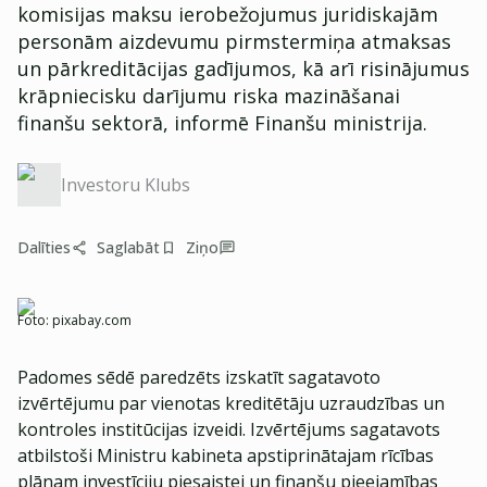
komisijas maksu ierobežojumus juridiskajām
personām aizdevumu pirmstermiņa atmaksas
un pārkreditācijas gadījumos, kā arī risinājumus
krāpniecisku darījumu riska mazināšanai
finanšu sektorā, informē Finanšu ministrija.
Investoru Klubs
Dalīties
Saglabāt
Ziņo
Foto:
pixabay.com
Padomes sēdē paredzēts izskatīt sagatavoto
izvērtējumu par vienotas kreditētāju uzraudzības un
kontroles institūcijas izveidi. Izvērtējums sagatavots
atbilstoši Ministru kabineta apstiprinātajam rīcības
plānam investīciju piesaistei un finanšu pieejamības