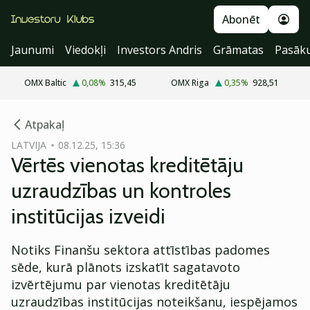
Abonēt
Jaunumi
Viedokļi
Investors Andris
Grāmatas
Pasāk
OMX Baltic
0,08
%
315,45
OMX Riga
0,35
%
928,51
cebook
cebook
Atpakaļ
Twitter)
Twitter)
LATVIJA
08.12.25, 15:36
Vērtēs vienotas kreditētāju
kedIn
kedIn
uzraudzības un kontroles
ail
ail
institūcijas izveidi
k
k
Notiks Finanšu sektora attīstības padomes
sēde, kurā plānots izskatīt sagatavoto
izvērtējumu par vienotas kreditētāju
uzraudzības institūcijas noteikšanu, iespējamos