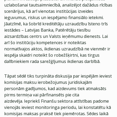
uzlabošanai tautsaimniecībā, analizējot dažādus rīcības
scenārijus, kā arī vienotas institūcijas izveides
ieguvumus, riskus un iespējamo finansiālo ietekmi.
Jāatzīmē, ka šobrīd kreditētāju uzraudzību īsteno trīs
iestādes – Latvijas Banka, Patērētāju tiesību
aizsardzības centrs un Valsts ieņēmumu dienests. Lai
arī šo institūciju kompetences ir noteiktas
normatīvajos aktos, ikdienas uzraudzībā ne vienmēr ir
iespēja skaidri noteikt šo robežšķirtni, kas tirgus
dalībniekiem rada sarežģījumus ikdienas darbībā.
Tāpat sēdē tiks turpināta diskusija par iespējām ieviest
komisijas maksu ierobežojumus juridiskajām
personām gadījumos, kad aizdevums tiek atmaksāts
pirms termiņa vai pārfinansēts pie cita
aizdevēja. Iepriekš Finanšu sektora attīstības padome
vienojās ieviest monitoringa periodu, lai konstatētu kā
komisijas maksas praksē tiek piemērotas. Sēdes laikā