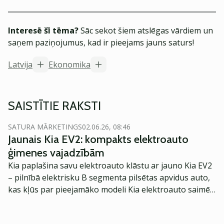
Interesē šī tēma?
Sāc sekot šiem atslēgas vārdiem un
saņem paziņojumus, kad ir pieejams jauns saturs!
Latvija
Ekonomika
SAISTĪTIE RAKSTI
SATURA MĀRKETINGS
02.06.26, 08:46
Jaunais Kia EV2: kompakts elektroauto
ģimenes vajadzībām
Kia paplašina savu elektroauto klāstu ar jauno Kia EV2
– pilnībā elektrisku B segmenta pilsētas apvidus auto,
kas kļūs par pieejamāko modeli Kia elektroauto saimē
Eiropā. Modelis izstrādāts ar mērķi piedāvāt ģimenēm
praktisku un tehnoloģiski modernu automobili