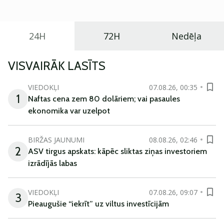
ikdienas vajadzībām.
24H
72H
Nedēļa
VISVAIRĀK LASĪTS
VIEDOKĻI
07.08.26, 00:35
1
Naftas cena zem 80 dolāriem; vai pasaules
ekonomika var uzelpot
BIRŽAS JAUNUMI
08.08.26, 02:46
2
ASV tirgus apskats: kāpēc sliktas ziņas investoriem
izrādījās labas
VIEDOKĻI
07.08.26, 09:07
3
Pieaugušie “iekrīt” uz viltus investīcijām