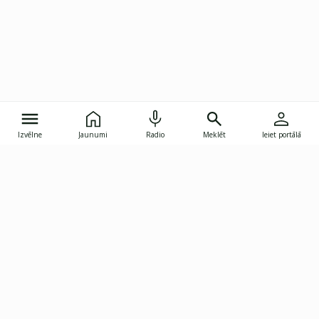
Izvēlne
Jaunumi
Radio
Meklēt
Ieiet portālā
Gunāra Astras iela 8B, Rīga, LV-1082
janis.skupelis@investoruklubs.lv
Abonē
Abonē jaunumus
Reklāma