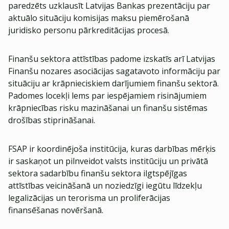
paredzēts uzklausīt Latvijas Bankas prezentāciju par
aktuālo situāciju komisijas maksu piemērošanā
juridisko personu pārkreditācijas procesā.
Finanšu sektora attīstības padome izskatīs arī Latvijas
Finanšu nozares asociācijas sagatavoto informāciju par
situāciju ar krāpnieciskiem darījumiem finanšu sektorā.
Padomes locekļi lems par iespējamiem risinājumiem
krāpniecības risku mazināšanai un finanšu sistēmas
drošības stiprināšanai.
FSAP ir koordinējoša institūcija, kuras darbības mērķis
ir saskaņot un pilnveidot valsts institūciju un privātā
sektora sadarbību finanšu sektora ilgtspējīgas
attīstības veicināšanā un noziedzīgi iegūtu līdzekļu
legalizācijas un terorisma un proliferācijas
finansēšanas novēršanā.