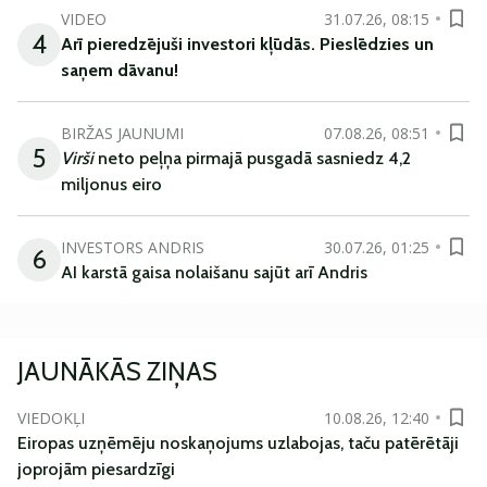
VIDEO
31.07.26, 08:15
4
Arī
pieredzējuši
investori
kļūdā
s
.
Pieslēdzies un
saņem
dāvanu
!
BIRŽAS JAUNUMI
07.08.26, 08:51
5
Virši
neto peļņa pirmajā pusgadā sasniedz 4,2
miljonus eiro
INVESTORS ANDRIS
30.07.26, 01:25
6
AI karstā gaisa nolaišanu sajūt arī Andris
JAUNĀKĀS ZIŅAS
VIEDOKĻI
10.08.26, 12:40
Eiropas uzņēmēju noskaņojums uzlabojas, taču patērētāji
joprojām piesardzīgi