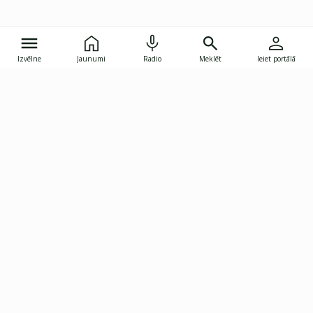
Izvēlne
Jaunumi
Radio
Meklēt
Ieiet portālā
Gunāra Astras iela 8B, Rīga, LV-1082
janis.skupelis@investoruklubs.lv
Abonē
Abonē jaunumus
Reklāma
Publikāciju lietošanas
Vispārējie noteikumi
tiesības
Privātuma politika
Pārtraukt abonēšanu