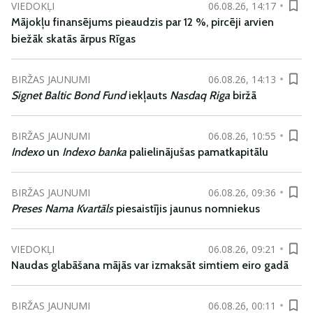
VIEDOKĻI
06.08.26, 14:17
Mājokļu finansējums pieaudzis par 12 %, pircēji arvien
biežāk skatās ārpus Rīgas
BIRŽAS JAUNUMI
06.08.26, 14:13
Signet Baltic Bond Fund
iekļauts
Nasdaq Riga
biržā
BIRŽAS JAUNUMI
06.08.26, 10:55
Indexo
un
Indexo banka
palielinājušas pamatkapitālu
BIRŽAS JAUNUMI
06.08.26, 09:36
Preses Nama Kvartāls
piesaistījis jaunus nomniekus
VIEDOKĻI
06.08.26, 09:21
Naudas glabāšana mājās var izmaksāt simtiem eiro gadā
BIRŽAS JAUNUMI
06.08.26, 00:11