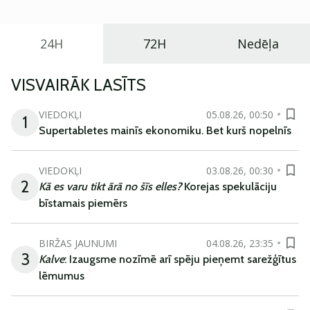
24H
72H
Nedēļa
VISVAIRĀK LASĪTS
VIEDOKĻI
05.08.26, 00:50
1
Supertabletes mainīs ekonomiku. Bet kurš nopelnīs
VIEDOKĻI
03.08.26, 00:30
2
Kā es varu tikt ārā no šīs elles?
Korejas spekulāciju
bīstamais piemērs
BIRŽAS JAUNUMI
04.08.26, 23:35
3
Kalve
: Izaugsme nozīmē arī spēju pieņemt sarežģītus
lēmumus