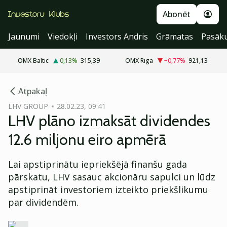
Abonēt
Jaunumi
Viedokļi
Investors Andris
Grāmatas
Pasāk
OMX Baltic
0,13
%
315,39
OMX Riga
−0,77
%
921,13
cebook
Atpakaļ
Twitter)
LHV GROUP
28.02.23, 09:41
LHV plāno izmaksāt dividendes
kedIn
12.6 miljonu eiro apmērā
ail
Lai apstiprinātu iepriekšējā finanšu gada
k
pārskatu, LHV sasauc akcionāru sapulci un lūdz
apstiprināt investoriem izteikto priekšlikumu
par dividendēm.