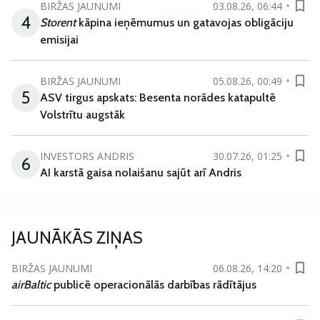
BIRŽAS JAUNUMI
03.08.26, 06:44
4
Storent
kāpina ieņēmumus un gatavojas obligāciju
emisijai
BIRŽAS JAUNUMI
05.08.26, 00:49
5
ASV tirgus apskats: Besenta norādes katapultē
Volstrītu augstāk
INVESTORS ANDRIS
30.07.26, 01:25
6
AI karstā gaisa nolaišanu sajūt arī Andris
JAUNĀKĀS ZIŅAS
BIRŽAS JAUNUMI
06.08.26, 14:20
airBaltic
publicē operacionālās darbības rādītājus