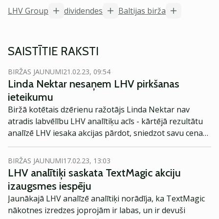
LHV Group
dividendes
Baltijas birža
SAISTĪTIE RAKSTI
BIRŽAS JAUNUMI
21.02.23, 09:54
Linda Nektar nesaņem LHV pirkšanas
ieteikumu
Biržā kotētais dzērienu ražotājs Linda Nektar nav
atradis labvēlību LHV analītiķu acīs - kārtējā rezultātu
analīzē LHV iesaka akcijas pārdot, sniedzot savu cenas
mērķi zem tirgus cenas.
BIRŽAS JAUNUMI
17.02.23, 13:03
LHV analītiķi saskata TextMagic akciju
izaugsmes iespēju
Jaunākajā LHV analīzē analītiķi norādīja, ka TextMagic
nākotnes izredzes joprojām ir labas, un ir devuši