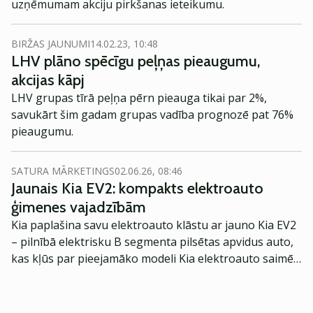
uzņēmumam akciju pirkšanas ieteikumu.
BIRŽAS JAUNUMI
14.02.23, 10:48
LHV plāno spēcīgu peļņas pieaugumu,
akcijas kāpj
LHV grupas tīrā peļņa pērn pieauga tikai par 2%,
savukārt šim gadam grupas vadība prognozē pat 76%
pieaugumu.
SATURA MĀRKETINGS
02.06.26, 08:46
Jaunais Kia EV2: kompakts elektroauto
ģimenes vajadzībām
Kia paplašina savu elektroauto klāstu ar jauno Kia EV2
– pilnībā elektrisku B segmenta pilsētas apvidus auto,
kas kļūs par pieejamāko modeli Kia elektroauto saimē
Eiropā. Modelis izstrādāts ar mērķi piedāvāt ģimenēm
praktisku un tehnoloģiski modernu automobili
ikdienas vajadzībām.