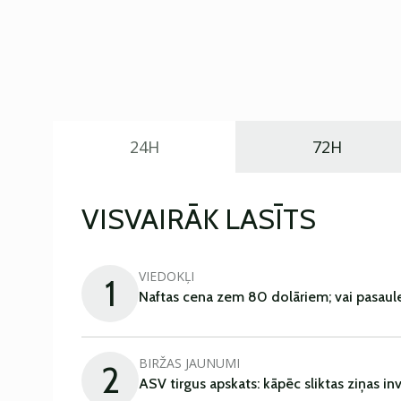
24H
72H
VISVAIRĀK LASĪTS
VIEDOKĻI
1
Naftas cena zem 80 dolāriem; vai pasaul
BIRŽAS JAUNUMI
2
ASV tirgus apskats: kāpēc sliktas ziņas in