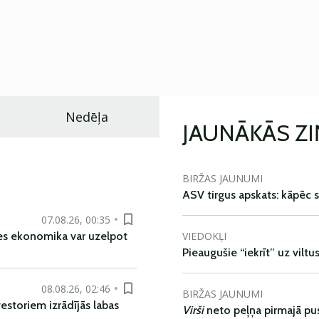
Nedēļa
JAUNĀKĀS Z
BIRŽAS JAUNUMI
ASV tirgus apskats: kāpēc s
07.08.26, 00:35
VIEDOKĻI
es ekonomika var uzelpot
Pieaugušie “iekrīt” uz viltu
08.08.26, 02:46
BIRŽAS JAUNUMI
vestoriem izrādījās labas
Virši
neto peļņa pirmajā pu