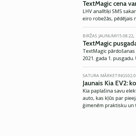
TextMagic cena var
LHV analītiķi SMS saka
eiro robežās, pēdējais
BIRŽAS JAUNUMI
15.08.22,
TextMagic pusgada
TextMagic pārdošanas ie
2021. gada 1. pusgadu. 
SATURA MĀRKETINGS
02.0
Jaunais Kia EV2: 
Kia paplašina savu elek
auto, kas kļūs par piee
ģimenēm praktisku un t