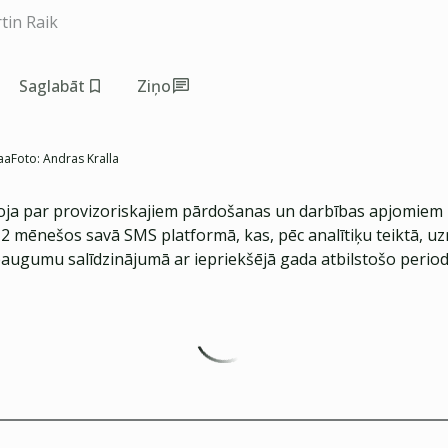
tin Raik
Saglabāt
Ziņo
aa
Foto:
Andras Kralla
oja par provizoriskajiem pārdošanas un darbības apjomiem 
2 mēnešos savā SMS platformā, kas, pēc analītiķu teiktā, uz
ugumu salīdzinājumā ar iepriekšējā gada atbilstošo period