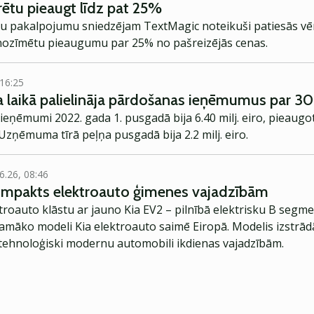
ētu pieaugt līdz pat 25%
ru pakalpojumu sniedzējam TextMagic noteikuši patiesās vē
 nozīmētu pieaugumu par 25% no pašreizējās cenas.
 16:25
 laikā palielināja pārdošanas ieņēmumus par 3
ņēmumi 2022. gada 1. pusgadā bija 6.40 milj. eiro, pieaugot
Uzņēmuma tīrā peļņa pusgadā bija 2.2 milj. eiro.
6.26, 08:46
kompakts elektroauto ģimenes vajadzībām
troauto klāstu ar jauno Kia EV2 – pilnībā elektrisku B segme
jamāko modeli Kia elektroauto saimē Eiropā. Modelis izstrād
ehnoloģiski modernu automobili ikdienas vajadzībām.