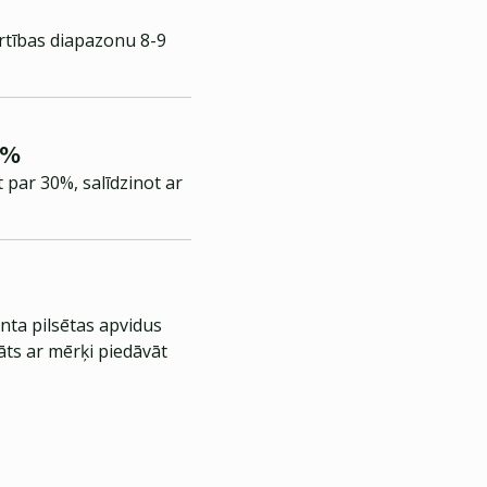
rtības diapazonu 8-9
0%
 par 30%, salīdzinot ar
nta pilsētas apvidus
āts ar mērķi piedāvāt