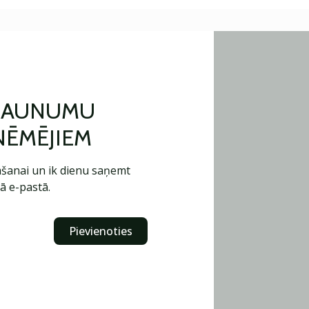
 JAUNUMU
ŅĒMĒJIEM
šanai un ik dienu saņemt
ā e-pastā.
Pievienoties