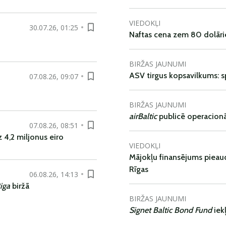
VIEDOKĻI
30.07.26, 01:25
Naftas cena zem 80 dolāri
BIRŽAS JAUNUMI
ASV tirgus kopsavilkums: spr
07.08.26, 09:07
BIRŽAS JAUNUMI
airBaltic
publicē operacionāl
07.08.26, 08:51
 4,2 miljonus eiro
VIEDOKĻI
Mājokļu finansējums pieaudz
Rīgas
06.08.26, 14:13
iga
biržā
BIRŽAS JAUNUMI
Signet Baltic Bond Fund
iek