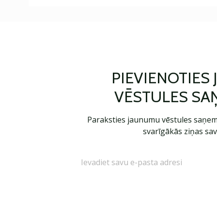
PIEVIENOTIES
VĒSTULES SA
Paraksties jaunumu vēstules saņem
svarīgākās ziņas sav