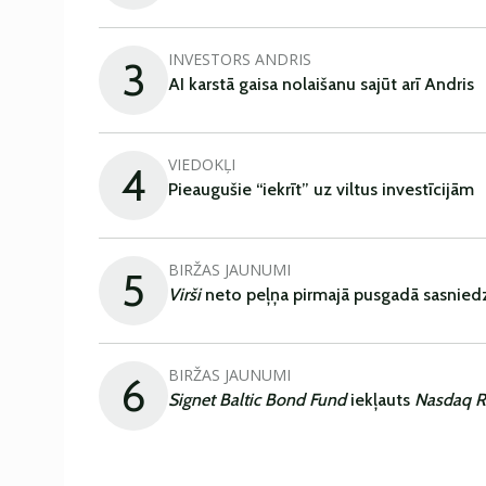
INVESTORS ANDRIS
3
AI karstā gaisa nolaišanu sajūt arī Andris
VIEDOKĻI
4
Pieaugušie “iekrīt” uz viltus investīcijām
BIRŽAS JAUNUMI
5
Virši
neto peļņa pirmajā pusgadā sasniedz
BIRŽAS JAUNUMI
6
Signet Baltic Bond Fund
iekļauts
Nasdaq R