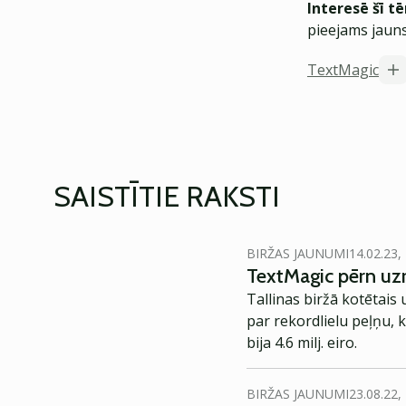
Interesē šī t
pieejams jauns
TextMagic
SAISTĪTIE RAKSTI
BIRŽAS JAUNUMI
14.02.23,
TextMagic pērn uzr
Tallinas biržā kotētai
par rekordlielu peļņu, 
bija 4.6 milj. eiro.
BIRŽAS JAUNUMI
23.08.22,