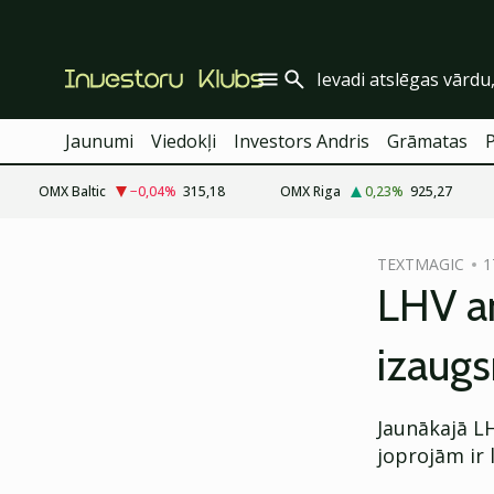
Jaunumi
Viedokļi
Investors Andris
Grāmatas
OMX Baltic
−0,04
%
315,18
OMX Riga
0,23
%
925,27
cebook
TEXTMAGIC
1
Twitter)
LHV an
kedIn
izaug
ail
k
Jaunākajā LH
joprojām ir