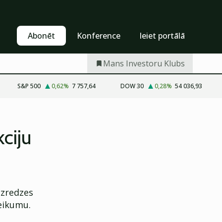
Pašapkalpošanās
Abonēt
Abonēt
Konference
Ieiet portālā
Mans Investoru Klubs
S&P 500
0,62
%
7 757,64
DOW 30
0,28
%
54 036,93
ciju
izredzes
eikumu.