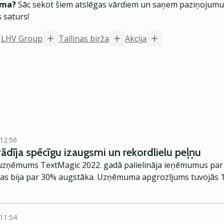
ēma?
Sāc sekot šiem atslēgas vārdiem un saņem paziņojumus
 saturs!
LHV Group
Tallinas birža
Akcija
 12:56
ādīja spēcīgu izaugsmi un rekordlielu peļņu
s uzņēmums TextMagic 2022. gadā palielināja ieņēmumus par 
kas bija par 30% augstāka. Uzņēmuma apgrozījums tuvojās 14
 11:54