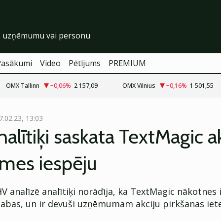
Pasākumi
Video
Pētījums
PREMIUM
OMX Tallinn
−0,06
%
2 157,09
OMX Vilnius
−0,16
%
1 501,55
7.02.23, 13:03
alītiķi saskata TextMagic ak
smes iespēju
V analīzē analītiķi norādīja, ka TextMagic nākotnes 
 labas, un ir devuši uzņēmumam akciju pirkšanas iet