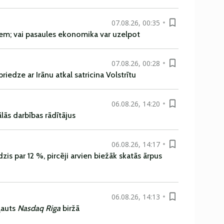
07.08.26, 00:35
em; vai pasaules ekonomika var uzelpot
07.08.26, 00:28
iedze ar Irānu atkal satricina Volstrītu
06.08.26, 14:20
ās darbības rādītājus
06.08.26, 14:17
is par 12 %, pircēji arvien biežāk skatās ārpus
06.08.26, 14:13
ļauts
Nasdaq Riga
biržā