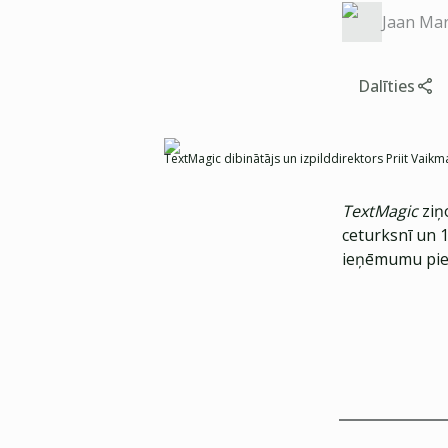
Jaan Mar
Dalīties
TextMagic dibinātājs un izpilddirektors Priit Vaikm
TextMagic
ziņ
ceturksnī un 1
ieņēmumu piea