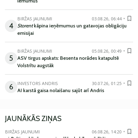
lēmumus
BIRŽAS JAUNUMI
03.08.26, 06:44
4
Storent
kāpina ieņēmumus un gatavojas obligāciju
emisijai
BIRŽAS JAUNUMI
05.08.26, 00:49
5
ASV tirgus apskats: Besenta norādes katapultē
Volstrītu augstāk
INVESTORS ANDRIS
30.07.26, 01:25
6
AI karstā gaisa nolaišanu sajūt arī Andris
JAUNĀKĀS ZIŅAS
BIRŽAS JAUNUMI
06.08.26, 14:20