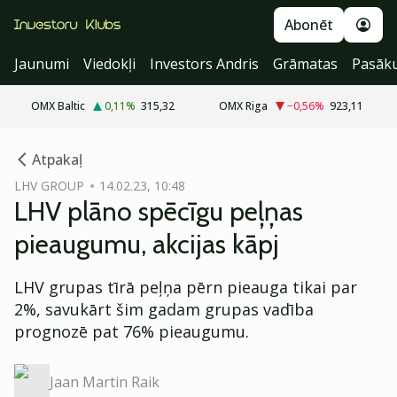
Abonēt
Jaunumi
Viedokļi
Investors Andris
Grāmatas
Pasāk
OMX Baltic
0,11
%
315,32
OMX Riga
−0,56
%
923,11
cebook
Atpakaļ
Twitter)
LHV GROUP
14.02.23, 10:48
LHV plāno spēcīgu peļņas
kedIn
pieaugumu, akcijas kāpj
ail
LHV grupas tīrā peļņa pērn pieauga tikai par
k
2%, savukārt šim gadam grupas vadība
prognozē pat 76% pieaugumu.
Jaan Martin Raik