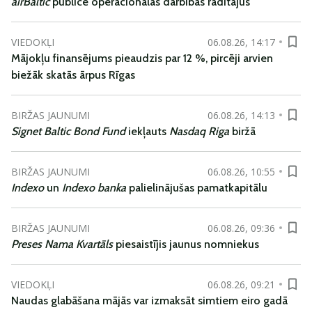
airBaltic
publicē operacionālās darbības rādītājus
VIEDOKĻI
06.08.26, 14:17
Mājokļu finansējums pieaudzis par 12 %, pircēji arvien
biežāk skatās ārpus Rīgas
BIRŽAS JAUNUMI
06.08.26, 14:13
Signet Baltic Bond Fund
iekļauts
Nasdaq Riga
biržā
BIRŽAS JAUNUMI
06.08.26, 10:55
Indexo
un
Indexo banka
palielinājušas pamatkapitālu
BIRŽAS JAUNUMI
06.08.26, 09:36
Preses Nama Kvartāls
piesaistījis jaunus nomniekus
VIEDOKĻI
06.08.26, 09:21
Naudas glabāšana mājās var izmaksāt simtiem eiro gadā