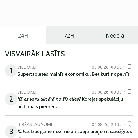
praktisku un tehnoloģiski modernu automobili
ikdienas vajadzībām.
24H
72H
Nedēļa
VISVAIRĀK LASĪTS
VIEDOKĻI
05.08.26, 00:50
1
Supertabletes mainīs ekonomiku. Bet kurš nopelnīs
VIEDOKĻI
03.08.26, 00:30
2
Kā es varu tikt ārā no šīs elles?
Korejas spekulāciju
bīstamais piemērs
BIRŽAS JAUNUMI
04.08.26, 23:35
3
Kalve
: Izaugsme nozīmē arī spēju pieņemt sarežģītus