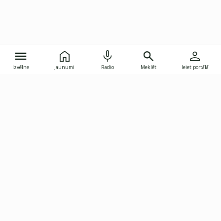
Izvēlne
Jaunumi
Radio
Meklēt
Ieiet portālā
Gunāra Astras iela 8B, Rīga, LV-1082
janis.skupelis@investoruklubs.lv
Abonē
Abonē jaunumus
Reklāma
Publikāciju lietošanas
Vispārējie noteikumi