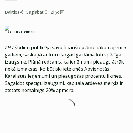
Dalīties
Saglabāt
Ziņo
Foto:
Liis Treimann
LHV
šodien publicēja savu finanšu plānu nākamajiem 5
gadiem, saskaņā ar kuru šogad gaidāma ļoti spēcīga
izaugsme. Plānā redzams, ka ieņēmumi pieaugs ātrāk
nekā izmaksas, ko būtiski ietekmēs Apvienotās
Karalistes ieņēmumi un pieaugošās procentu likmes.
Sagaidot spēcīgu izaugsmi, kapitāla atdeves mērķis ir
atstāts nemainīgs 20% apmērā.