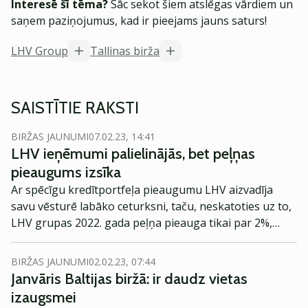
Interesē šī tēma?
Sāc sekot šiem atslēgas vārdiem un
saņem paziņojumus, kad ir pieejams jauns saturs!
LHV Group
Tallinas birža
SAISTĪTIE RAKSTI
BIRŽAS JAUNUMI
07.02.23, 14:41
LHV ieņēmumi palielinājās, bet peļņas
pieaugums izsīka
Ar spēcīgu kredītportfeļa pieaugumu LHV aizvadīja
savu vēsturē labāko ceturksni, taču, neskatoties uz to,
LHV grupas 2022. gada peļņa pieauga tikai par 2%,
salīdzinot ar 51.5% gadu iepriekš. LHV aktīvu apjoms
gada laikā samazinājās par 710 milj. eiro.
BIRŽAS JAUNUMI
02.02.23, 07:44
Janvāris Baltijas biržā: ir daudz vietas
izaugsmei