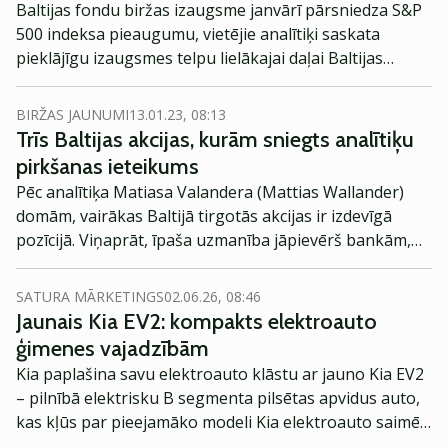
Baltijas fondu biržas izaugsme janvārī pārsniedza S&P
500 indeksa pieaugumu, vietējie analītiķi saskata
pieklājīgu izaugsmes telpu lielākajai daļai Baltijas
biržas akciju.
BIRŽAS JAUNUMI
13.01.23, 08:13
Trīs Baltijas akcijas, kurām sniegts analītiķu
pirkšanas ieteikums
Pēc analītiķa Matiasa Valandera (Mattias Wallander)
domām, vairākas Baltijā tirgotās akcijas ir izdevīgā
pozīcijā. Viņaprāt, īpaša uzmanība jāpievērš bankām,
lauksaimniecībai un tirdzniecībai.
SATURA MĀRKETINGS
02.06.26, 08:46
Jaunais Kia EV2: kompakts elektroauto
ģimenes vajadzībām
Kia paplašina savu elektroauto klāstu ar jauno Kia EV2
– pilnībā elektrisku B segmenta pilsētas apvidus auto,
kas kļūs par pieejamāko modeli Kia elektroauto saimē
Eiropā. Modelis izstrādāts ar mērķi piedāvāt ģimenēm