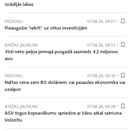
izrādījās labas
VIEDOKĻI
07.08.26, 09:07
Pieaugušie “iekrīt” uz viltus investīcijām
BIRŽAS JAUNUMI
07.08.26, 08:51
Virši
neto peļņa pirmajā pusgadā sasniedz 4,2 miljonus
eiro
VIEDOKĻI
07.08.26, 00:35
Naftas cena zem 80 dolāriem; vai pasaules ekonomika var
uzelpot
BIRŽAS JAUNUMI
07.08.26, 00:28
ASV tirgus kopsavilkums: spriedze ar Irānu atkal satricina
Volstrītu