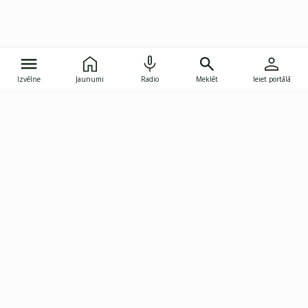
Izvēlne
Jaunumi
Radio
Meklēt
Ieiet portālā
Gunāra Astras iela 8B, Rīga, LV-1082
janis.skupelis@investoruklubs.lv
Abonē
Abonē jaunumus
Reklāma
Publikāciju lietošanas
Vispārējie noteikumi
tiesības