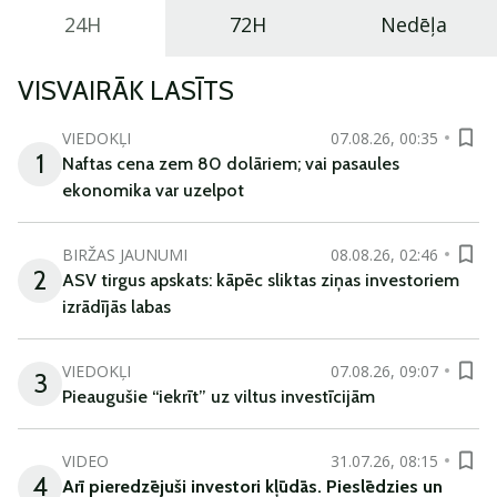
24H
72H
Nedēļa
VISVAIRĀK LASĪTS
VIEDOKĻI
07.08.26, 00:35
1
Naftas cena zem 80 dolāriem; vai pasaules
ekonomika var uzelpot
BIRŽAS JAUNUMI
08.08.26, 02:46
2
ASV tirgus apskats: kāpēc sliktas ziņas investoriem
izrādījās labas
VIEDOKĻI
07.08.26, 09:07
3
Pieaugušie “iekrīt” uz viltus investīcijām
VIDEO
31.07.26, 08:15
4
Arī
pieredzējuši
investori
kļūdā
s
.
Pieslēdzies un