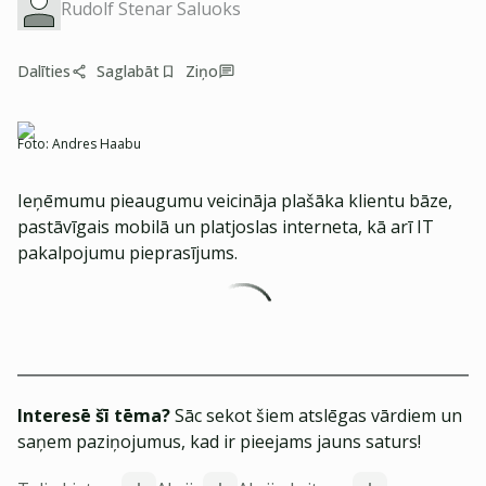
Rudolf Stenar Saluoks
Dalīties
Saglabāt
Ziņo
Foto:
Andres Haabu
Ieņēmumu pieaugumu veicināja plašāka klientu bāze,
pastāvīgais mobilā un platjoslas interneta, kā arī IT
pakalpojumu pieprasījums.
Interesē šī tēma?
Sāc sekot šiem atslēgas vārdiem un
saņem paziņojumus, kad ir pieejams jauns saturs!