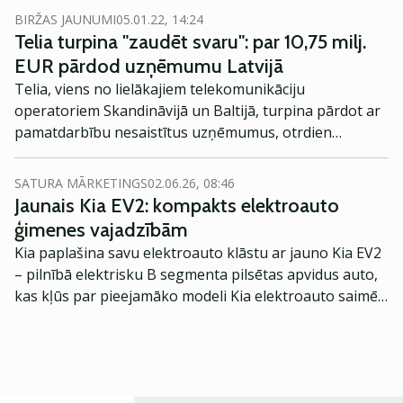
BIRŽAS JAUNUMI
05.01.22, 14:24
Telia turpina "zaudēt svaru": par 10,75 milj.
EUR pārdod uzņēmumu Latvijā
Telia, viens no lielākajiem telekomunikāciju
operatoriem Skandināvijā un Baltijā, turpina pārdot ar
pamatdarbību nesaistītus uzņēmumus, otrdien
paziņoja par 100% Telia Latvija valstij piederošo Tet
akciju pārdošanu par 10,75 miljoniem EUR, ieskaitot
SATURA MĀRKETINGS
02.06.26, 08:46
Telia Company aizdevuma refinansēšanu.
Jaunais Kia EV2: kompakts elektroauto
ģimenes vajadzībām
Kia paplašina savu elektroauto klāstu ar jauno Kia EV2
– pilnībā elektrisku B segmenta pilsētas apvidus auto,
kas kļūs par pieejamāko modeli Kia elektroauto saimē
Eiropā. Modelis izstrādāts ar mērķi piedāvāt ģimenēm
praktisku un tehnoloģiski modernu automobili
ikdienas vajadzībām.