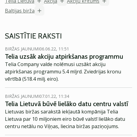
Telia Lietuva
Akcija
Akciju kritums
Baltijas birža
SAISTĪTIE RAKSTI
BIRŽAS JAUNUMI
06.06.22, 11:51
Telia uzsāk akciju atpirkšanas programmu
Telia Company valde nolēmusi uzsākt akciju
atpirkšanas programmu 5.4 mljrd. Zviedrijas kronu
vērtībā (518.4 milj. eiro).
BIRŽAS JAUNUMI
07.01.22, 11:34
Telia Lietuvā būvē lielāko datu centru valstī
Lietuvas biržas sarakstā iekļautā kompānija Telia
Lietuva par 10 miljoniem eiro būvē valstī lielāko datu
centru netālu no Viļņas, liecina biržas paziņojums.