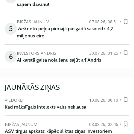
saņem
dāvanu
!
BIRŽAS JAUNUMI
07.08.26, 08:51
5
Virši
neto peļņa pirmajā pusgadā sasniedz 4,2
miljonus eiro
INVESTORS ANDRIS
30.07.26, 01:25
6
AI karstā gaisa nolaišanu sajūt arī Andris
JAUNĀKĀS ZIŅAS
VIEDOKĻI
10.08.26, 00:10
Kad mākslīgais intelekts vairs neklausa
BIRŽAS JAUNUMI
08.08.26, 02:46
ASV tirgus apskats: kāpēc sliktas ziņas investoriem