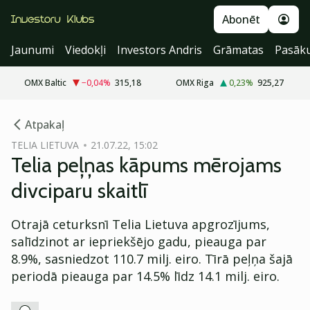
Abonēt
Jaunumi
Viedokļi
Investors Andris
Grāmatas
Pasāk
OMX Baltic
−0,04
%
315,18
OMX Riga
0,23
%
925,27
cebook
Atpakaļ
Twitter)
TELIA LIETUVA
21.07.22, 15:02
Telia peļņas kāpums mērojams
kedIn
divciparu skaitlī
ail
Otrajā ceturksnī Telia Lietuva apgrozījums,
k
salīdzinot ar iepriekšējo gadu, pieauga par
8.9%, sasniedzot 110.7 milj. eiro. Tīrā peļņa šajā
periodā pieauga par 14.5% līdz 14.1 milj. eiro.