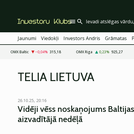
Jaunumi
Viedokļi
Investors Andris
Grāmatas
OMX Baltic
−0,04
%
315,18
OMX Riga
0,23
%
925,27
TELIA LIETUVA
26.10.25, 20:16
Vidēji vēss noskaņojums Baltijas
aizvadītājā nedēļā