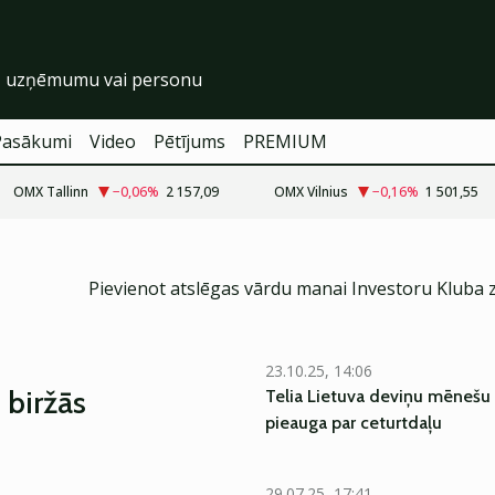
Pasākumi
Video
Pētījums
PREMIUM
OMX Tallinn
−0,06
%
2 157,09
OMX Vilnius
−0,16
%
1 501,55
Pievienot atslēgas vārdu manai Investoru Kluba 
23.10.25, 14:06
 biržās
Telia Lietuva deviņu mēnešu 
pieauga par ceturtdaļu
29.07.25, 17:41