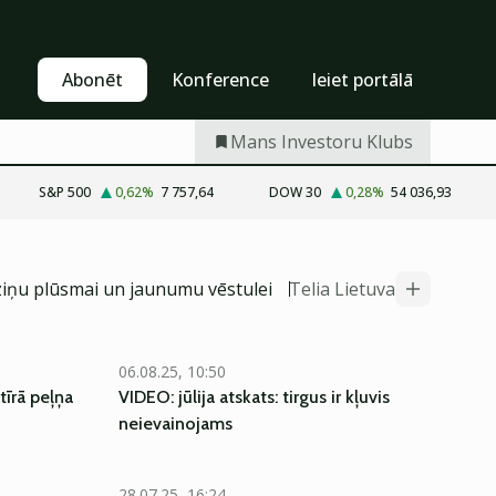
Pašapkalpošanās
Abonēt
Abonēt
Konference
Ieiet portālā
Mans Investoru Klubs
S&P 500
0,62
%
7 757,64
DOW 30
0,28
%
54 036,93
ziņu plūsmai un jaunumu vēstulei
Telia Lietuva
06.08.25, 10:50
tīrā peļņa
VIDEO: jūlija atskats: tirgus ir kļuvis
neievainojams
28.07.25, 16:24