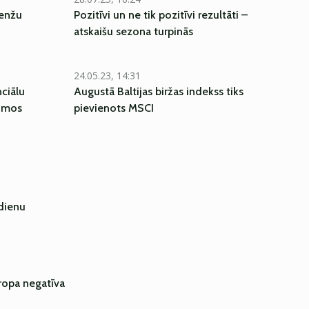
denžu
Pozitīvi un ne tik pozitīvi rezultāti –
atskaišu sezona turpinās
24.05.23, 14:31
nciālu
Augustā Baltijas biržas indekss tiks
mumos
pievienots MSCI
 dienu
Eiropa negatīva