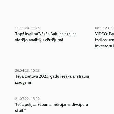
11.11.24, 11:25
06.12.23, 1
Top5 kvalitatīvākās Baltijas akcijas
VIDEO: Par
vietējo analītiķu vērtējumā
izcilos uz
Investoru 
26.04.23, 10:23
Telia Lietuva 2023. gadu iesāka ar strauju
izaugsmi
21.07.22, 15:02
Telia peļņas kāpums mērojams divciparu
skaitlī