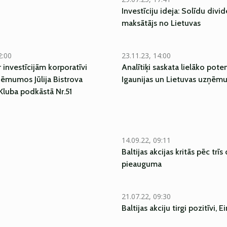
Investīciju ideja: Solīdu divi
maksātājs no Lietuvas
2:00
23.11.23, 14:00
 investīcijām korporatīvi
Analītiķi saskata lielāko pote
ņēmumos Jūlija Bistrova
Igaunijas un Lietuvas uzņē
Kluba podkāstā Nr.51
14.09.22, 09:11
Baltijas akcijas kritās pēc trīs
pieauguma
21.07.22, 09:30
Baltijas akciju tirgi pozitīvi, 