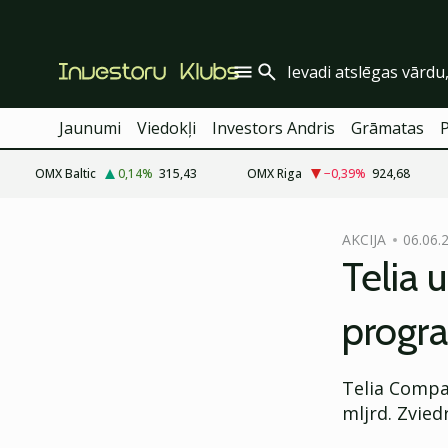
Jaunumi
Viedokļi
Investors Andris
Grāmatas
OMX Baltic
0,14
%
315,43
OMX Riga
−0,39
%
924,68
cebook
AKCIJA
06.06.
Twitter)
Telia 
kedIn
prog
ail
k
Telia Compa
mljrd. Zviedr