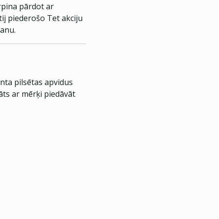
rpina pārdot ar
ij piederošo Tet akciju
šanu.
nta pilsētas apvidus
āts ar mērķi piedāvāt