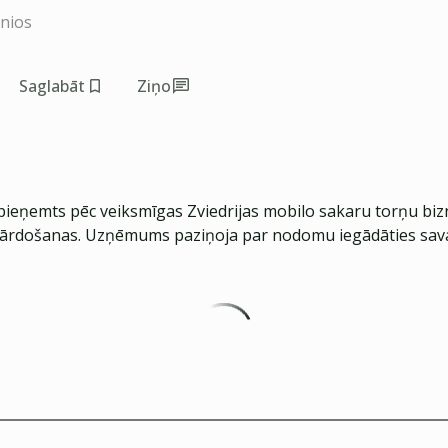
inios
Saglabāt
Ziņo
ieņemts pēc veiksmīgas Zviedrijas mobilo sakaru torņu bi
pārdošanas. Uzņēmums paziņoja par nodomu iegādāties sava