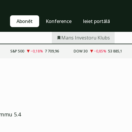
Pašapkalpošanās
Abonēt
Abonēt
Konference
Ieiet portālā
Mans Investoru Klubs
S&P 500
−0,18
%
7 709,96
DOW 30
−0,85
%
53 885,1
ammu 5.4