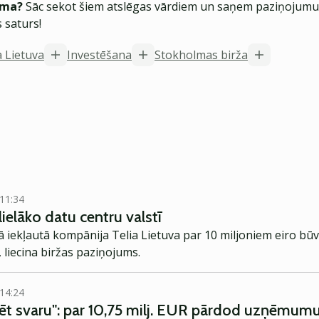
ēma?
Sāc sekot šiem atslēgas vārdiem un saņem paziņojumus
 saturs!
a Lietuva
Investēšana
Stokholmas birža
 11:34
lielāko datu centru valstī
ā iekļautā kompānija Telia Lietuva par 10 miljoniem eiro būvē
 liecina biržas paziņojums.
 14:24
dēt svaru": par 10,75 milj. EUR pārdod uzņēmumu