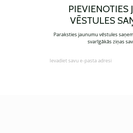
PIEVIENOTIES
VĒSTULES SA
Paraksties jaunumu vēstules saņem
svarīgākās ziņas sav