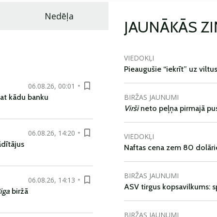
Nedēļa
JAUNĀKĀS Z
VIEDOKĻI
Pieaugušie “iekrīt” uz viltu
06.08.26, 00:01
BIRŽAS JAUNUMI
pat kādu banku
Virši
neto peļņa pirmajā pu
06.08.26, 14:20
VIEDOKĻI
dītājus
Naftas cena zem 80 dolāri
BIRŽAS JAUNUMI
06.08.26, 14:13
ASV tirgus kopsavilkums: spr
iga
biržā
BIRŽAS JAUNUMI