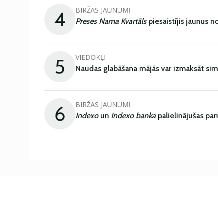
BIRŽAS JAUNUMI
4
Preses Nama Kvartāls
piesaistījis jaunus 
VIEDOKĻI
5
Naudas glabāšana mājās var izmaksāt sim
BIRŽAS JAUNUMI
6
Indexo
un
Indexo banka
palielinājušas pa