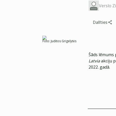
Verslo Z
Dalīties
Foto:
Juditos Grigelytės
Šāds lēmums p
Latvia
akciju 
2022. gadā.