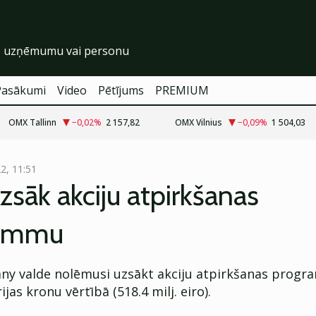
Pasākumi
Video
Pētījums
PREMIUM
OMX Tallinn
−0,02
%
2 157,82
OMX Vilnius
−0,09
%
1 504,03
22, 11:51
uzsāk akciju atpirkšanas
rammu
ny valde nolēmusi uzsākt akciju atpirkšanas progr
ijas kronu vērtībā (518.4 milj. eiro).