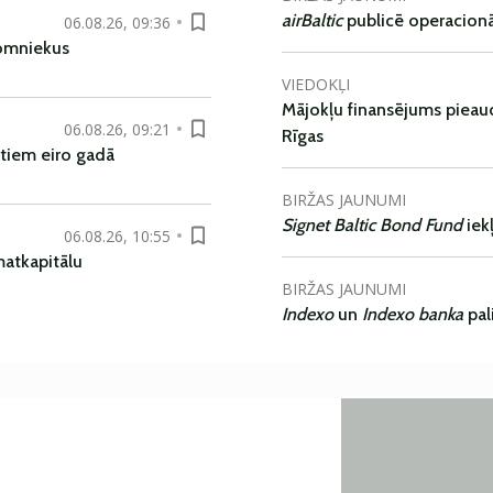
airBaltic
publicē operacionāl
06.08.26, 09:36
nomniekus
VIEDOKĻI
Mājokļu finansējums pieaudz
06.08.26, 09:21
Rīgas
tiem eiro gadā
BIRŽAS JAUNUMI
Signet Baltic Bond Fund
iek
06.08.26, 10:55
matkapitālu
BIRŽAS JAUNUMI
Indexo
un
Indexo banka
pal