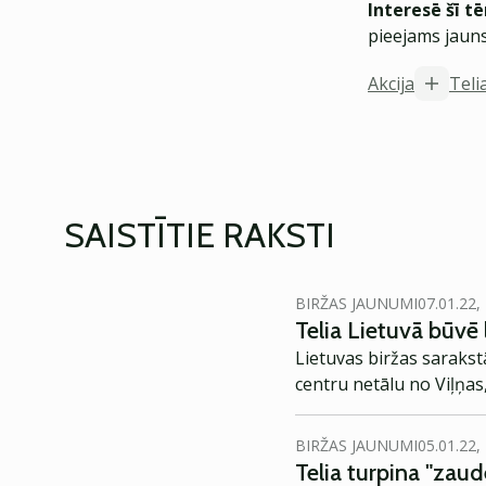
Interesē šī t
pieejams jauns
Akcija
Teli
SAISTĪTIE RAKSTI
BIRŽAS JAUNUMI
07.01.22,
Telia Lietuvā būvē 
Lietuvas biržas sarakst
centru netālu no Viļņas,
BIRŽAS JAUNUMI
05.01.22,
Telia turpina "zau