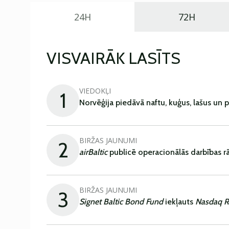
24H
72H
VISVAIRĀK LASĪTS
VIEDOKĻI
1
Norvēģija piedāvā naftu, kuģus, lašus un 
BIRŽAS JAUNUMI
2
airBaltic
publicē operacionālās darbības rā
BIRŽAS JAUNUMI
3
Signet Baltic Bond Fund
iekļauts
Nasdaq R