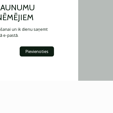
 JAUNUMU
ŅĒMĒJIEM
šanai un ik dienu saņemt
ā e-pastā.
Pievienoties