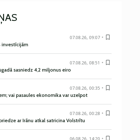
IŅAS
07.08.26, 09:07
s investīcijām
07.08.26, 08:51
sgadā sasniedz 4,2 miljonus eiro
07.08.26, 00:35
em; vai pasaules ekonomika var uzelpot
07.08.26, 00:28
iedze ar Irānu atkal satricina Volstrītu
06.08.26, 14:20