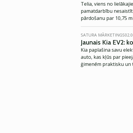
Telia, viens no lielāka
pamatdarbību nesaistītu
pārdošanu par 10,75 mi
SATURA MĀRKETINGS
02.0
Jaunais Kia EV2: 
Kia paplašina savu elek
auto, kas kļūs par piee
ģimenēm praktisku un t