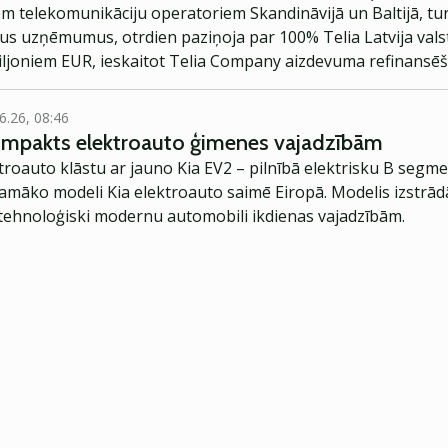
jiem telekomunikāciju operatoriem Skandināvijā un Baltijā, tu
s uzņēmumus, otrdien paziņoja par 100% Telia Latvija valst
ljoniem EUR, ieskaitot Telia Company aizdevuma refinansē
6.26, 08:46
kompakts elektroauto ģimenes vajadzībām
troauto klāstu ar jauno Kia EV2 – pilnībā elektrisku B segme
jamāko modeli Kia elektroauto saimē Eiropā. Modelis izstrād
ehnoloģiski modernu automobili ikdienas vajadzībām.