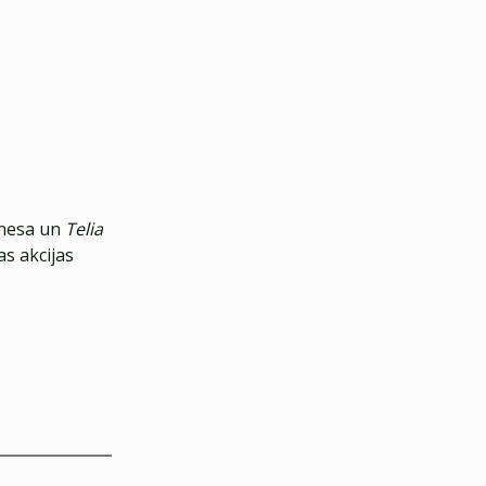
znesa un
Telia
s akcijas