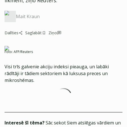
likmēm, ziņo Reuters.
Mait Kraun
Dalīties
Saglabāt
Ziņo
Foto:
AFP/Reuters
Visi trīs galvenie akciju indeksi pieauga, un labāki
rādītāji ir tādiem sektoriem kā luksusa preces un
mikroshēmas.
Interesē šī tēma?
Sāc sekot šiem atslēgas vārdiem un