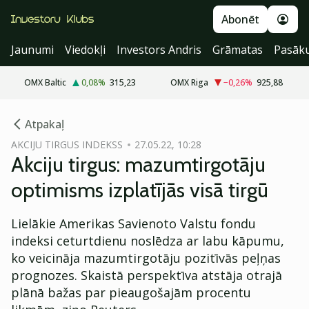
Abonēt
Jaunumi
Viedokļi
Investors Andris
Grāmatas
Pasāk
OMX Baltic
0,08
%
315,23
OMX Riga
−0,26
%
925,88
cebook
Atpakaļ
Twitter)
AKCIJU TIRGUS INDEKSS
27.05.22, 10:28
Akciju tirgus: mazumtirgotāju
kedIn
optimisms izplatījās visā tirgū
ail
Lielākie Amerikas Savienoto Valstu fondu
k
indeksi ceturtdienu noslēdza ar labu kāpumu,
ko veicināja mazumtirgotāju pozitīvās peļņas
prognozes. Skaistā perspektīva atstāja otrajā
plānā bažas par pieaugošajām procentu