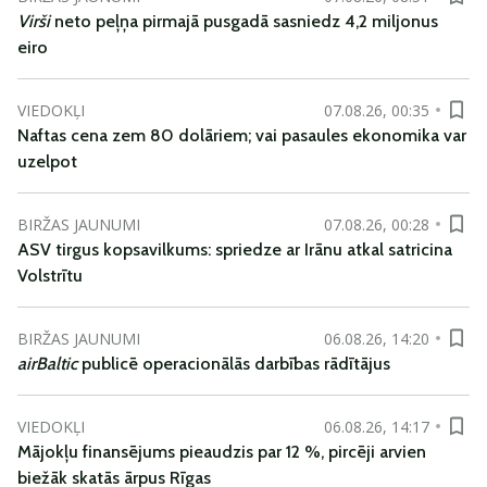
Virši
neto peļņa pirmajā pusgadā sasniedz 4,2 miljonus
eiro
VIEDOKĻI
07.08.26, 00:35
Naftas cena zem 80 dolāriem; vai pasaules ekonomika var
uzelpot
BIRŽAS JAUNUMI
07.08.26, 00:28
ASV tirgus kopsavilkums: spriedze ar Irānu atkal satricina
Volstrītu
BIRŽAS JAUNUMI
06.08.26, 14:20
airBaltic
publicē operacionālās darbības rādītājus
VIEDOKĻI
06.08.26, 14:17
Mājokļu finansējums pieaudzis par 12 %, pircēji arvien
biežāk skatās ārpus Rīgas