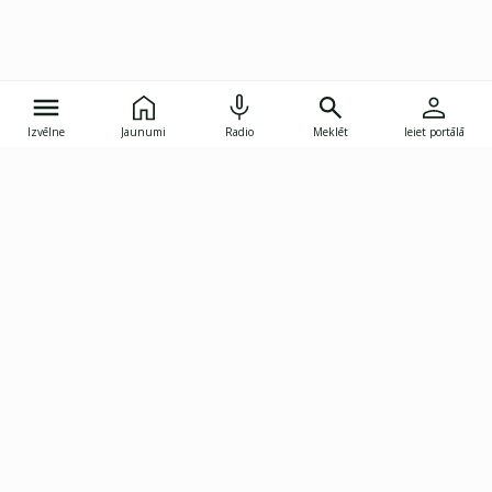
Izvēlne
Jaunumi
Radio
Meklēt
Ieiet portālā
Gunāra Astras iela 8B, Rīga, LV-1082
janis.skupelis@investoruklubs.lv
Abonē
Abonē jaunumus
Reklāma
Publikāciju lietošanas
Vispārējie noteikumi
tiesības