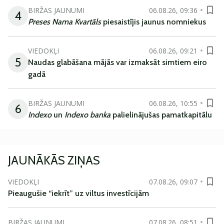
BIRŽAS JAUNUMI
06.08.26, 09:36
4
Preses Nama Kvartāls
piesaistījis jaunus nomniekus
VIEDOKĻI
06.08.26, 09:21
5
Naudas glabāšana mājās var izmaksāt simtiem eiro
gadā
BIRŽAS JAUNUMI
06.08.26, 10:55
6
Indexo
un
Indexo banka
palielinājušas pamatkapitālu
JAUNĀKĀS ZIŅAS
VIEDOKĻI
07.08.26, 09:07
Pieaugušie “iekrīt” uz viltus investīcijām
BIRŽAS JAUNUMI
07.08.26, 08:51