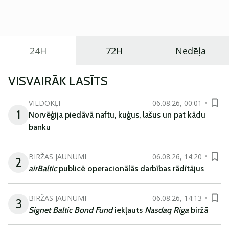
praktisku un tehnoloģiski modernu automobili
ikdienas vajadzībām.
24H
72H
Nedēļa
VISVAIRĀK LASĪTS
VIEDOKĻI
06.08.26, 00:01
1
Norvēģija piedāvā naftu, kuģus, lašus un pat kādu
banku
BIRŽAS JAUNUMI
06.08.26, 14:20
2
airBaltic
publicē operacionālās darbības rādītājus
BIRŽAS JAUNUMI
06.08.26, 14:13
3
Signet Baltic Bond Fund
iekļauts
Nasdaq Riga
biržā