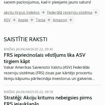
saņem paziņojumus, kad ir pieejams jauns saturs!
akciju tirgus indekss
Federālā rezervju sistēma
ASV
Apple
Tesla
Amazon
SAISTĪTIE RAKSTI
BIRŽAS JAUNUMI
26.05.22, 09:45
FRS iepriecinošais vēstījums lika ASV
tirgiem kāpt
Vakar Amerikas Savienoto Valstu (ASV) Federālās
rezervju sistēmas (FRS) ziņas par kārtējo procentu
likmju kāpumu pārliecināja investorus un galvenie
akciju indeksi sāka kāpt.
BIRŽAS JAUNUMI
25.05.22, 09:18
Stratēģi: Akciju kritums nebeigsies pirms
FRS iejaukšanās