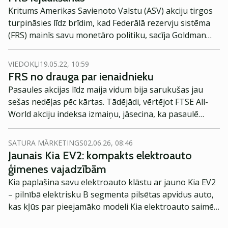
Kritums Amerikas Savienoto Valstu (ASV) akciju tirgos
turpināsies līdz brīdim, kad Federālā rezervju sistēma
(FRS) mainīs savu monetāro politiku, sacīja Goldman
Sachs un Bank of America stratēģi, norāda Bloomberg.
VIEDOKĻI
19.05.22, 10:59
FRS no drauga par ienaidnieku
Pasaules akcijas līdz maija vidum bija sarukušas jau
sešas nedēļas pēc kārtas. Tādējādi, vērtējot FTSE All-
World akciju indeksa izmaiņu, jāsecina, ka pasaulē
akcijām vērojama ilgākā lejupslīde kopš 2008. gada
vidus.
SATURA MĀRKETINGS
02.06.26, 08:46
Jaunais Kia EV2: kompakts elektroauto
ģimenes vajadzībām
Kia paplašina savu elektroauto klāstu ar jauno Kia EV2
– pilnībā elektrisku B segmenta pilsētas apvidus auto,
kas kļūs par pieejamāko modeli Kia elektroauto saimē
Eiropā. Modelis izstrādāts ar mērķi piedāvāt ģimenēm