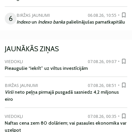
BIRŽAS JAUNUMI
06.08.26, 10:55
6
Indexo
un
Indexo banka
palielinājušas pamatkapitālu
JAUNĀKĀS ZIŅAS
VIEDOKĻI
07.08.26, 09:07
Pieaugušie “iekrīt” uz viltus investīcijām
BIRŽAS JAUNUMI
07.08.26, 08:51
Virši
neto peļņa pirmajā pusgadā sasniedz 4,2 miljonus
eiro
VIEDOKĻI
07.08.26, 00:35
Naftas cena zem 80 dolāriem; vai pasaules ekonomika var
uzelpot