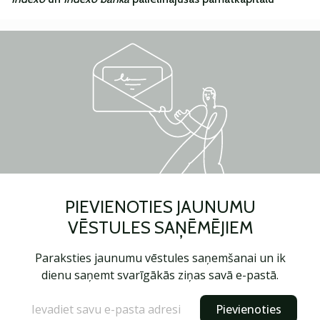
PIEVIENOTIES JAUNUMU
VĒSTULES SAŅĒMĒJIEM
Paraksties jaunumu vēstules saņemšanai un ik
dienu saņemt svarīgākās ziņas savā e-pastā.
Pievienoties