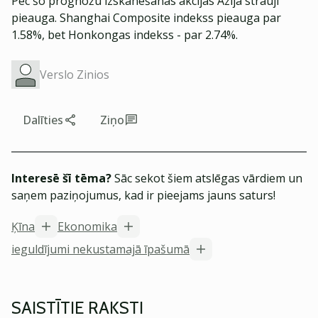
Pēc šo prognožu izskanēšanas akcijas Āzijā strauji
pieauga. Shanghai Composite indekss pieauga par
1.58%, bet Honkongas indekss - par 2.74%.
Verslo Zinios
Dalīties
Ziņo
Interesē šī tēma?
Sāc sekot šiem atslēgas vārdiem un
saņem paziņojumus, kad ir pieejams jauns saturs!
Ķīna
Ekonomika
ieguldījumi nekustamajā īpašumā
SAISTĪTIE RAKSTI