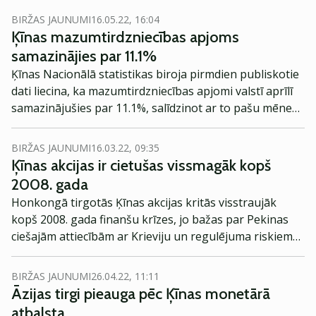
BIRŽAS JAUNUMI
16.05.22, 16:04
Ķīnas mazumtirdzniecības apjoms
samazinājies par 11.1%
Ķīnas Nacionālā statistikas biroja pirmdien publiskotie
dati liecina, ka mazumtirdzniecības apjomi valstī aprīlī
samazinājušies par 11.1%, salīdzinot ar to pašu mēnesi
pagājušajā gadā, kas ir lielākais kritums kopš 2020.
gada marta.
BIRŽAS JAUNUMI
16.03.22, 09:35
Ķīnas akcijas ir cietušas vissmagāk kopš
2008. gada
Honkongā tirgotās Ķīnas akcijas kritās visstraujāk
kopš 2008. gada finanšu krīzes, jo bažas par Pekinas
ciešajām attiecībām ar Krieviju un regulējuma riskiem
izraisīja paniku investoru vidū, ziņo Bloomberg.
BIRŽAS JAUNUMI
26.04.22, 11:11
Āzijas tirgi pieauga pēc Ķīnas monetārā
atbalsta