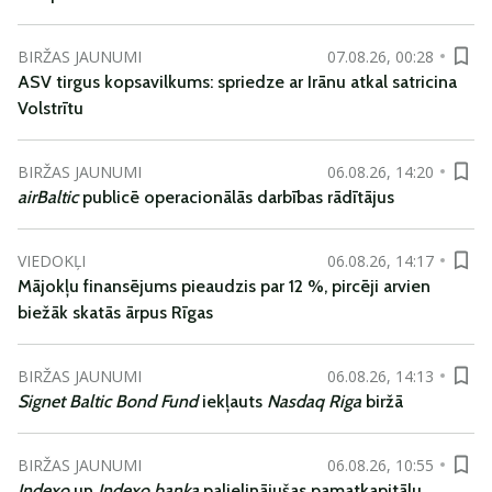
BIRŽAS JAUNUMI
07.08.26, 00:28
ASV tirgus kopsavilkums: spriedze ar Irānu atkal satricina
Volstrītu
BIRŽAS JAUNUMI
06.08.26, 14:20
airBaltic
publicē operacionālās darbības rādītājus
VIEDOKĻI
06.08.26, 14:17
Mājokļu finansējums pieaudzis par 12 %, pircēji arvien
biežāk skatās ārpus Rīgas
BIRŽAS JAUNUMI
06.08.26, 14:13
Signet Baltic Bond Fund
iekļauts
Nasdaq Riga
biržā
BIRŽAS JAUNUMI
06.08.26, 10:55
Indexo
un
Indexo banka
palielinājušas pamatkapitālu