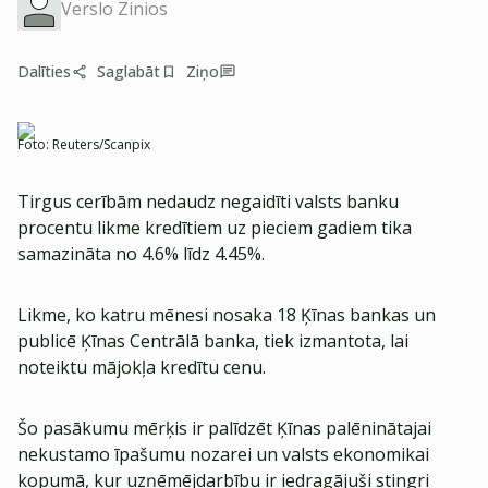
Verslo Zinios
Dalīties
Saglabāt
Ziņo
Foto:
Reuters/Scanpix
Tirgus cerībām nedaudz negaidīti valsts banku
procentu likme kredītiem uz pieciem gadiem tika
samazināta no 4.6% līdz 4.45%.
Likme, ko katru mēnesi nosaka 18 Ķīnas bankas un
publicē Ķīnas Centrālā banka, tiek izmantota, lai
noteiktu mājokļa kredītu cenu.
Šo pasākumu mērķis ir palīdzēt Ķīnas palēninātajai
nekustamo īpašumu nozarei un valsts ekonomikai
kopumā, kur uzņēmējdarbību ir iedragājuši stingri