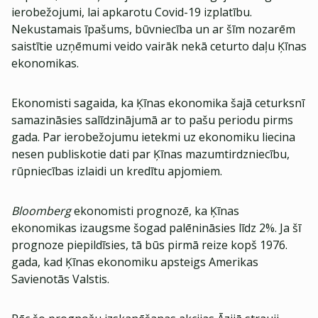
ierobežojumi, lai apkarotu Covid-19 izplatību.
Nekustamais īpašums, būvniecība un ar šīm nozarēm
saistītie uzņēmumi veido vairāk nekā ceturto daļu Ķīnas
ekonomikas.
Ekonomisti sagaida, ka Ķīnas ekonomika šajā ceturksnī
samazināsies salīdzinājumā ar to pašu periodu pirms
gada. Par ierobežojumu ietekmi uz ekonomiku liecina
nesen publiskotie dati par Ķīnas mazumtirdzniecību,
rūpniecības izlaidi un kredītu apjomiem.
Bloomberg
ekonomisti prognozē, ka Ķīnas
ekonomikas izaugsme šogad palēnināsies līdz 2%. Ja šī
prognoze piepildīsies, tā būs pirmā reize kopš 1976.
gada, kad Ķīnas ekonomiku apsteigs Amerikas
Savienotās Valstis.