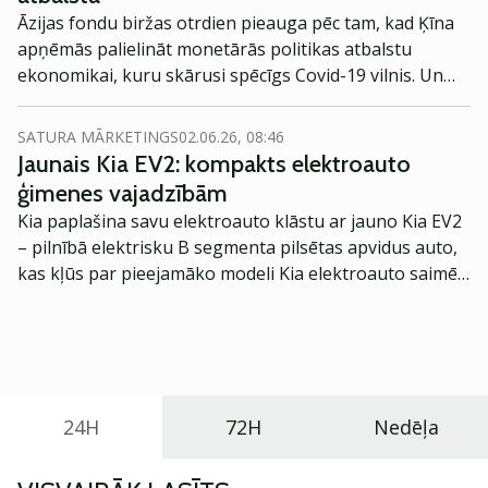
Āzijas fondu biržas otrdien pieauga pēc tam, kad Ķīna
apņēmās palielināt monetārās politikas atbalstu
ekonomikai, kuru skārusi spēcīgs Covid-19 vilnis. Un
Amerikas Savienoto Valstu (ASV), kā arī Eiropas fondu
biržā tirgoto nākotnes līgumu prognozes ir augstākas.
SATURA MĀRKETINGS
02.06.26, 08:46
Jaunais Kia EV2: kompakts elektroauto
ģimenes vajadzībām
Kia paplašina savu elektroauto klāstu ar jauno Kia EV2
– pilnībā elektrisku B segmenta pilsētas apvidus auto,
kas kļūs par pieejamāko modeli Kia elektroauto saimē
Eiropā. Modelis izstrādāts ar mērķi piedāvāt ģimenēm
praktisku un tehnoloģiski modernu automobili
ikdienas vajadzībām.
24H
72H
Nedēļa