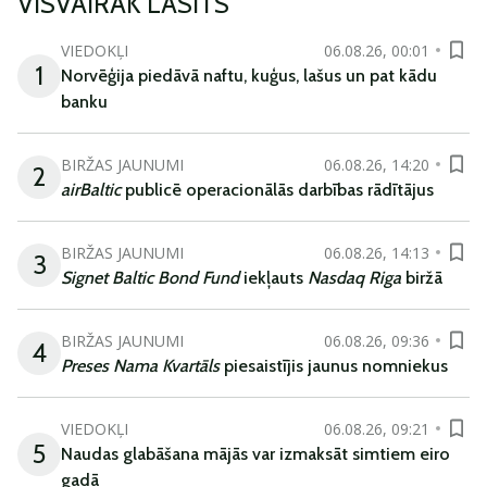
VISVAIRĀK LASĪTS
VIEDOKĻI
06.08.26, 00:01
1
Norvēģija piedāvā naftu, kuģus, lašus un pat kādu
banku
BIRŽAS JAUNUMI
06.08.26, 14:20
2
airBaltic
publicē operacionālās darbības rādītājus
BIRŽAS JAUNUMI
06.08.26, 14:13
3
Signet Baltic Bond Fund
iekļauts
Nasdaq Riga
biržā
BIRŽAS JAUNUMI
06.08.26, 09:36
4
Preses Nama Kvartāls
piesaistījis jaunus nomniekus
VIEDOKĻI
06.08.26, 09:21
5
Naudas glabāšana mājās var izmaksāt simtiem eiro
gadā