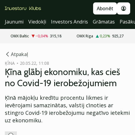
Abonēt
Jaunumi
Viedokļi
Investors Andris
Grāmatas
Pasāk
OMX Baltic
−0,04
%
315,18
OMX Riga
0,23
%
925,27
cebook
cebook
Atpakaļ
Twitter)
Twitter)
ĶĪNA
20.05.22, 11:08
Ķīna glābj ekonomiku, kas cieš
kedIn
kedIn
no Covid-19 ierobežojumiem
ail
ail
Ķīnā mājokļu kredītu procentu likmes ir
k
k
ievērojami samazinātas, valstij cīnoties ar
stingro Covid-19 ierobežojumu negatīvo ietekmi
uz ekonomiku.