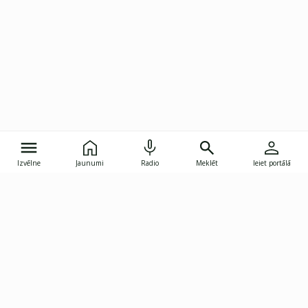
Izvēlne
Jaunumi
Radio
Meklēt
Ieiet portālā
Gunāra Astras iela 8B, Rīga, LV-1082
janis.skupelis@investoruklubs.lv