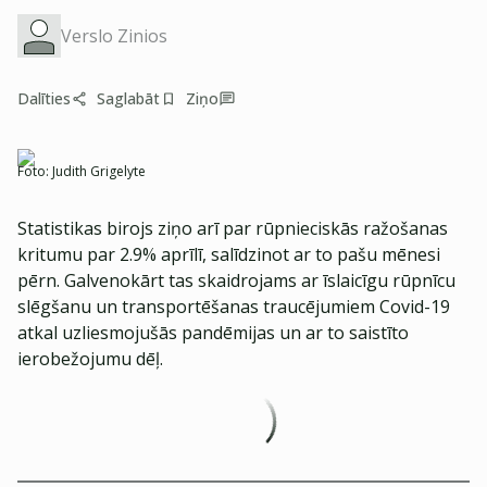
Verslo Zinios
Dalīties
Saglabāt
Ziņo
Foto:
Judith Grigelyte
Statistikas birojs ziņo arī par rūpnieciskās ražošanas
kritumu par 2.9% aprīlī, salīdzinot ar to pašu mēnesi
pērn. Galvenokārt tas skaidrojams ar īslaicīgu rūpnīcu
slēgšanu un transportēšanas traucējumiem Covid-19
atkal uzliesmojušās pandēmijas un ar to saistīto
ierobežojumu dēļ.