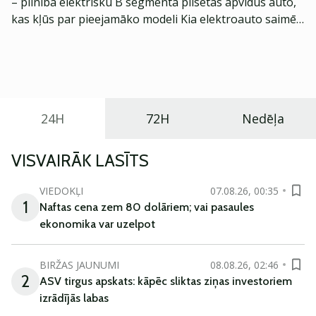
– pilnībā elektrisku B segmenta pilsētas apvidus auto,
kas kļūs par pieejamāko modeli Kia elektroauto saimē
Eiropā. Modelis izstrādāts ar mērķi piedāvāt ģimenēm
praktisku un tehnoloģiski modernu automobili
ikdienas vajadzībām.
24H
72H
Nedēļa
VISVAIRĀK LASĪTS
VIEDOKĻI
07.08.26, 00:35
1
Naftas cena zem 80 dolāriem; vai pasaules
ekonomika var uzelpot
BIRŽAS JAUNUMI
08.08.26, 02:46
2
ASV tirgus apskats: kāpēc sliktas ziņas investoriem
izrādījās labas