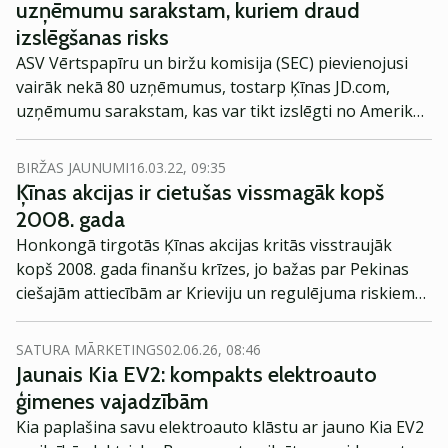
uzņēmumu sarakstam, kuriem draud
izslēgšanas risks
ASV Vērtspapīru un biržu komisija (SEC) pievienojusi
vairāk nekā 80 uzņēmumus, tostarp Ķīnas JD.com,
uzņēmumu sarakstam, kas var tikt izslēgti no Amerikas
biržām ilgstošo nesaskaņu starp Amerikas
Savienotajām Valstīm (ASV) un Ķīnu dēļ, norāda
BIRŽAS JAUNUMI
16.03.22, 09:35
aģentūra Reuters.
Ķīnas akcijas ir cietušas vissmagāk kopš
2008. gada
Honkongā tirgotās Ķīnas akcijas kritās visstraujāk
kopš 2008. gada finanšu krīzes, jo bažas par Pekinas
ciešajām attiecībām ar Krieviju un regulējuma riskiem
izraisīja paniku investoru vidū, ziņo Bloomberg.
SATURA MĀRKETINGS
02.06.26, 08:46
Jaunais Kia EV2: kompakts elektroauto
ģimenes vajadzībām
Kia paplašina savu elektroauto klāstu ar jauno Kia EV2