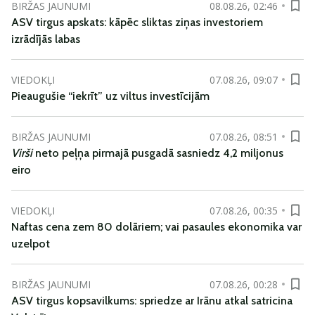
BIRŽAS JAUNUMI
08.08.26, 02:46
ASV tirgus apskats: kāpēc sliktas ziņas investoriem
izrādījās labas
VIEDOKĻI
07.08.26, 09:07
Pieaugušie “iekrīt” uz viltus investīcijām
BIRŽAS JAUNUMI
07.08.26, 08:51
Virši
neto peļņa pirmajā pusgadā sasniedz 4,2 miljonus
eiro
VIEDOKĻI
07.08.26, 00:35
Naftas cena zem 80 dolāriem; vai pasaules ekonomika var
uzelpot
BIRŽAS JAUNUMI
07.08.26, 00:28
ASV tirgus kopsavilkums: spriedze ar Irānu atkal satricina