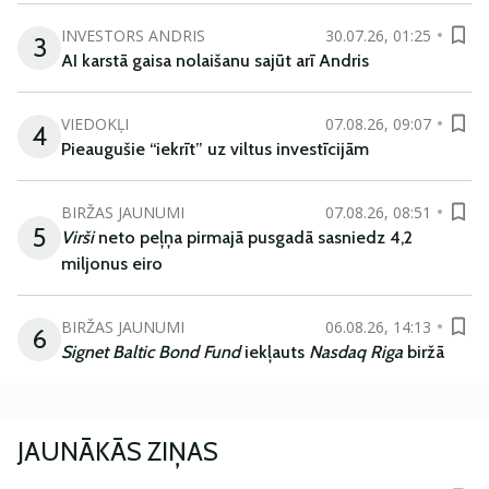
INVESTORS ANDRIS
30.07.26, 01:25
3
AI karstā gaisa nolaišanu sajūt arī Andris
VIEDOKĻI
07.08.26, 09:07
4
Pieaugušie “iekrīt” uz viltus investīcijām
BIRŽAS JAUNUMI
07.08.26, 08:51
5
Virši
neto peļņa pirmajā pusgadā sasniedz 4,2
miljonus eiro
BIRŽAS JAUNUMI
06.08.26, 14:13
6
Signet Baltic Bond Fund
iekļauts
Nasdaq Riga
biržā
JAUNĀKĀS ZIŅAS