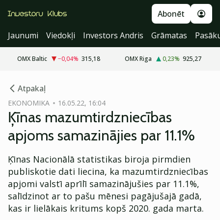
Abonēt
Jaunumi
Viedokļi
Investors Andris
Grāmatas
Pasāk
OMX Baltic
−0,04
%
315,18
OMX Riga
0,23
%
925,27
cebook
Atpakaļ
Twitter)
EKONOMIKA
16.05.22, 16:04
Ķīnas mazumtirdzniecības
kedIn
apjoms samazinājies par 11.1%
ail
Ķīnas Nacionālā statistikas biroja pirmdien
k
publiskotie dati liecina, ka mazumtirdzniecības
apjomi valstī aprīlī samazinājušies par 11.1%,
salīdzinot ar to pašu mēnesi pagājušajā gadā,
kas ir lielākais kritums kopš 2020. gada marta.