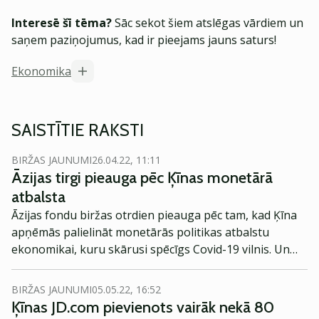
Interesē šī tēma?
Sāc sekot šiem atslēgas vārdiem un
saņem paziņojumus, kad ir pieejams jauns saturs!
Ekonomika
SAISTĪTIE RAKSTI
BIRŽAS JAUNUMI
26.04.22, 11:11
Āzijas tirgi pieauga pēc Ķīnas monetārā
atbalsta
Āzijas fondu biržas otrdien pieauga pēc tam, kad Ķīna
apņēmās palielināt monetārās politikas atbalstu
ekonomikai, kuru skārusi spēcīgs Covid-19 vilnis. Un
Amerikas Savienoto Valstu (ASV), kā arī Eiropas fondu
biržā tirgoto nākotnes līgumu prognozes ir augstākas.
BIRŽAS JAUNUMI
05.05.22, 16:52
Ķīnas JD.com pievienots vairāk nekā 80