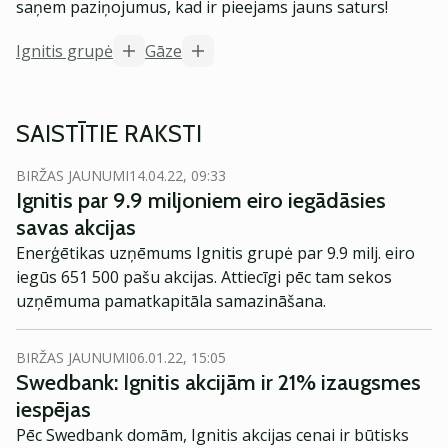
saņem paziņojumus, kad ir pieejams jauns saturs!
Ignitis grupė
Gāze
SAISTĪTIE RAKSTI
BIRŽAS JAUNUMI
14.04.22, 09:33
Ignitis par 9.9 miljoniem eiro iegādāsies
savas akcijas
Enerģētikas uzņēmums Ignitis grupė par 9.9 milj. eiro
iegūs 651 500 pašu akcijas. Attiecīgi pēc tam sekos
uzņēmuma pamatkapitāla samazināšana.
BIRŽAS JAUNUMI
06.01.22, 15:05
Swedbank: Ignitis akcijām ir 21% izaugsmes
iespējas
Pēc Swedbank domām, Ignitis akcijas cenai ir būtisks