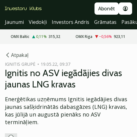
Abonēt
Jaunumi
Viedokļi
Investors Andris
Grāmatas
Pasāk
OMX Baltic
0,11
%
315,32
OMX Riga
−0,56
%
923,11
cebook
Atpakaļ
Twitter)
IGNITIS GRUPĖ
19.05.22, 09:37
Ignitis no ASV iegādājies divas
kedIn
jaunas LNG kravas
ail
Enerģētikas uzņēmums Ignitis iegādājies divas
k
jaunas sašķidrinātās dabasgāzes (LNG) kravas,
kas jūlijā un augustā pienāks no ASV
termināļiem.