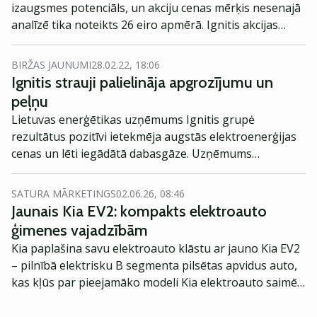
izaugsmes potenciāls, un akciju cenas mērķis nesenajā
analīzē tika noteikts 26 eiro apmērā. Ignitis akcijas
vērtība šobrīd sasniedz 21,4 eiro, kas nozīmē, ka
Swedbank prognozē pieaugumu par 21,5 procentiem.
BIRŽAS JAUNUMI
28.02.22, 18:06
Ignitis strauji palielināja apgrozījumu un
peļņu
Lietuvas enerģētikas uzņēmums Ignitis grupė
rezultātus pozitīvi ietekmēja augstās elektroenerģijas
cenas un lēti iegādātā dabasgāze. Uzņēmums
investoriem izmaksā dividendes 1.19 eiro apmērā.
SATURA MĀRKETINGS
02.06.26, 08:46
Jaunais Kia EV2: kompakts elektroauto
ģimenes vajadzībām
Kia paplašina savu elektroauto klāstu ar jauno Kia EV2
– pilnībā elektrisku B segmenta pilsētas apvidus auto,
kas kļūs par pieejamāko modeli Kia elektroauto saimē
Eiropā. Modelis izstrādāts ar mērķi piedāvāt ģimenēm
praktisku un tehnoloģiski modernu automobili