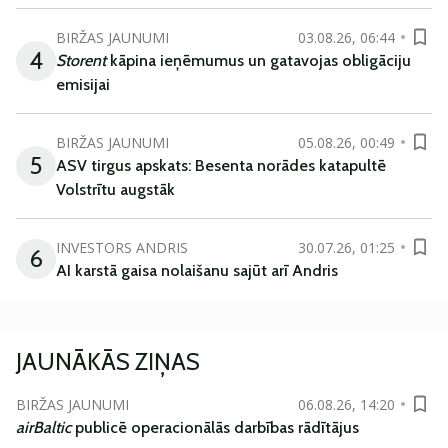
BIRŽAS JAUNUMI
03.08.26, 06:44
4
Storent
kāpina ieņēmumus un gatavojas obligāciju
emisijai
BIRŽAS JAUNUMI
05.08.26, 00:49
5
ASV tirgus apskats: Besenta norādes katapultē
Volstrītu augstāk
INVESTORS ANDRIS
30.07.26, 01:25
6
AI karstā gaisa nolaišanu sajūt arī Andris
JAUNĀKĀS ZIŅAS
BIRŽAS JAUNUMI
06.08.26, 14:20
airBaltic
publicē operacionālās darbības rādītājus