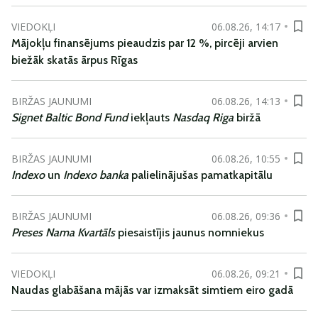
VIEDOKĻI
06.08.26, 14:17
Mājokļu finansējums pieaudzis par 12 %, pircēji arvien
biežāk skatās ārpus Rīgas
BIRŽAS JAUNUMI
06.08.26, 14:13
Signet Baltic Bond Fund
iekļauts
Nasdaq Riga
biržā
BIRŽAS JAUNUMI
06.08.26, 10:55
Indexo
un
Indexo banka
palielinājušas pamatkapitālu
BIRŽAS JAUNUMI
06.08.26, 09:36
Preses Nama Kvartāls
piesaistījis jaunus nomniekus
VIEDOKĻI
06.08.26, 09:21
Naudas glabāšana mājās var izmaksāt simtiem eiro gadā