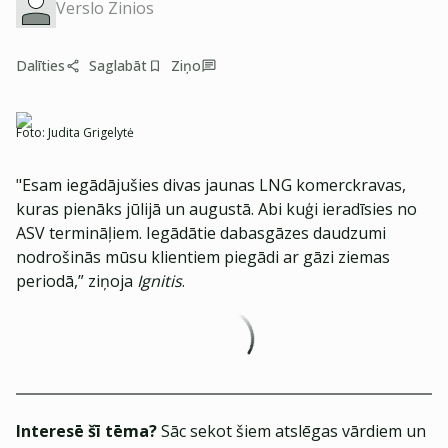
Verslo Zinios
Dalīties
Saglabāt
Ziņo
Foto:
Judita Grigelytė
"Esam iegādājušies divas jaunas LNG komerckravas,
kuras pienāks jūlijā un augustā. Abi kuģi ieradīsies no
ASV termināļiem. Iegādātie dabasgāzes daudzumi
nodrošinās mūsu klientiem piegādi ar gāzi ziemas
periodā,” ziņoja
Ignitis
.
Interesē šī tēma?
Sāc sekot šiem atslēgas vārdiem un