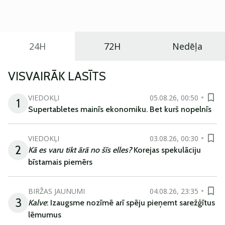
ikdienas vajadzībām.
24H
72H
Nedēļa
VISVAIRĀK LASĪTS
VIEDOKĻI
05.08.26, 00:50
1
Supertabletes mainīs ekonomiku. Bet kurš nopelnīs
VIEDOKĻI
03.08.26, 00:30
2
Kā es varu tikt ārā no šīs elles?
Korejas spekulāciju
bīstamais piemērs
BIRŽAS JAUNUMI
04.08.26, 23:35
3
Kalve
: Izaugsme nozīmē arī spēju pieņemt sarežģītus
lēmumus