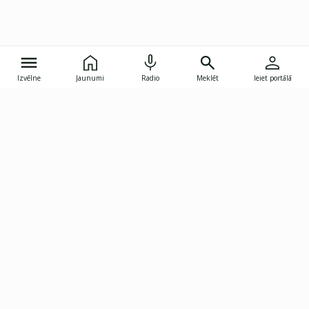
Izvēlne
Jaunumi
Radio
Meklēt
Ieiet portālā
Gunāra Astras iela 8B, Rīga, LV-1082
janis.skupelis@investoruklubs.lv
Abonē
Abonē jaunumus
Reklāma
Publikāciju lietošanas
Vispārējie noteikumi
tiesības