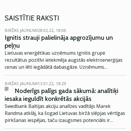
SAISTĪTIE RAKSTI
BIRŽAS JAUNUMI
28.02.22, 18:06
Ignitis strauji palielināja apgrozījumu un
peļņu
Lietuvas enerģētikas uzņēmums Ignitis grupė
rezultātus pozitīvi ietekmēja augstās elektroenerģijas
cenas un lēti iegādātā dabasgāze. Uzņēmums
investoriem izmaksā dividendes 1.19 eiro apmērā.
BIRŽAS JAUNUMI
13.01.22, 18:29
Noderīgs palīgs gada sākumā: analītiķi
iesaka ieguldīt konkrētās akcijās
Swedbank Baltijas akciju analīzes vadītājs Marek
Randma atklāj, ka šogad Lietuvas biržā slēpjas vērtīgas
pirkšanas iespējas, taču izaugsmes potenciāls ir
atrodams arī Tallinas biržas uzņēmumos.