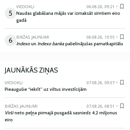
VIEDOKĻI
06.08.26, 09:21
5
Naudas glabāšana mājās var izmaksāt simtiem eiro
gadā
BIRŽAS JAUNUMI
06.08.26, 10:55
6
Indexo
un
Indexo banka
palielinājušas pamatkapitālu
JAUNĀKĀS ZIŅAS
VIEDOKĻI
07.08.26, 09:07
Pieaugušie “iekrīt” uz viltus investīcijām
BIRŽAS JAUNUMI
07.08.26, 08:51
Virši
neto peļņa pirmajā pusgadā sasniedz 4,2 miljonus
eiro