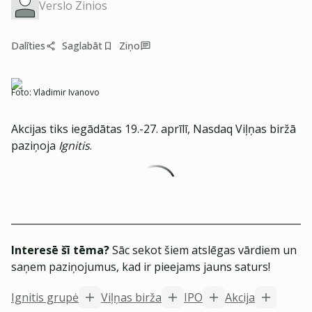
Verslo Zinios
Dalīties
Saglabāt
Ziņo
Foto:
Vladimir Ivanovo
Akcijas tiks iegādātas 19.-27. aprīlī, Nasdaq Viļņas biržā
paziņoja
Ignitis
.
Interesē šī tēma?
Sāc sekot šiem atslēgas vārdiem un
saņem paziņojumus, kad ir pieejams jauns saturs!
Ignitis grupė
Viļņas birža
IPO
Akcija