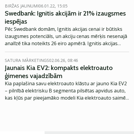
BIRŽAS JAUNUMI
06.01.22, 15:05
Swedbank: Ignitis akcijām ir 21% izaugsmes
iespējas
Pēc Swedbank domām, Ignitis akcijas cenai ir būtisks
izaugsmes potenciāls, un akciju cenas mērķis nesenajā
analīzē tika noteikts 26 eiro apmērā. Ignitis akcijas
vērtība šobrīd sasniedz 21,4 eiro, kas nozīmē, ka
Swedbank prognozē pieaugumu par 21,5 procentiem.
SATURA MĀRKETINGS
02.06.26, 08:46
Jaunais Kia EV2: kompakts elektroauto
ģimenes vajadzībām
Kia paplašina savu elektroauto klāstu ar jauno Kia EV2
– pilnībā elektrisku B segmenta pilsētas apvidus auto,
kas kļūs par pieejamāko modeli Kia elektroauto saimē
Eiropā. Modelis izstrādāts ar mērķi piedāvāt ģimenēm
praktisku un tehnoloģiski modernu automobili
ikdienas vajadzībām.