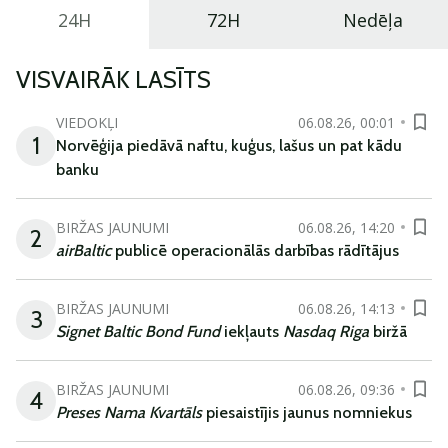
24H
72H
Nedēļa
VISVAIRĀK LASĪTS
VIEDOKĻI
06.08.26, 00:01
1
Norvēģija piedāvā naftu, kuģus, lašus un pat kādu
banku
BIRŽAS JAUNUMI
06.08.26, 14:20
2
airBaltic
publicē operacionālās darbības rādītājus
BIRŽAS JAUNUMI
06.08.26, 14:13
3
Signet Baltic Bond Fund
iekļauts
Nasdaq Riga
biržā
BIRŽAS JAUNUMI
06.08.26, 09:36
4
Preses Nama Kvartāls
piesaistījis jaunus nomniekus