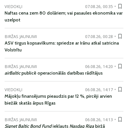
VIEDOKĻI
07.08.26, 00:35
Naftas cena zem 80 dolāriem; vai pasaules ekonomika var
uzelpot
BIRŽAS JAUNUMI
07.08.26, 00:28
ASV tirgus kopsavilkums: spriedze ar Irānu atkal satricina
Volstrītu
BIRŽAS JAUNUMI
06.08.26, 14:20
airBaltic
publicē operacionālās darbības rādītājus
VIEDOKĻI
06.08.26, 14:17
Mājokļu finansējums pieaudzis par 12 %, pircēji arvien
biežāk skatās ārpus Rīgas
BIRŽAS JAUNUMI
06.08.26, 14:13
Signet Baltic Bond Fund
iekļauts
Nasdaq Riga
biržā