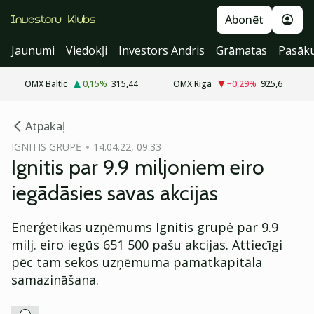
Abonēt
Jaunumi
Viedokļi
Investors Andris
Grāmatas
Pasāk
OMX Baltic
0,15
%
315,44
OMX Riga
−0,29
%
925,6
cebook
Atpakaļ
Twitter)
IGNITIS GRUPĖ
14.04.22, 09:33
Ignitis par 9.9 miljoniem eiro
kedIn
iegādāsies savas akcijas
ail
Enerģētikas uzņēmums Ignitis grupė par 9.9
k
milj. eiro iegūs 651 500 pašu akcijas. Attiecīgi
pēc tam sekos uzņēmuma pamatkapitāla
samazināšana.