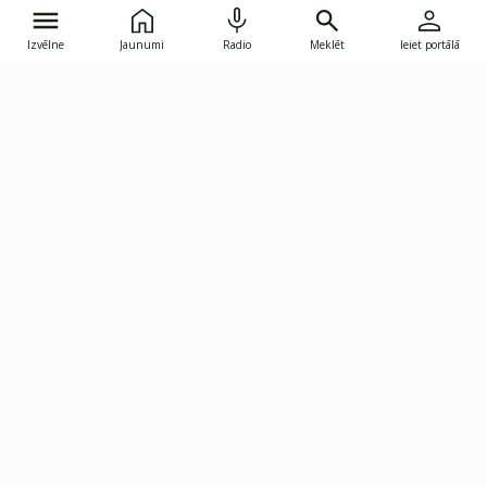
Izvēlne
Jaunumi
Radio
Meklēt
Ieiet portālā
Gunāra Astras iela 8B, Rīga, LV-1082
janis.skupelis@investoruklubs.lv
Abonē
Abonē jaunumus
Reklāma
Publikāciju lietošanas
Vispārējie noteikumi
tiesības
Privātuma politika
Pārtraukt abonēšanu
Iestatījumu pārvaldība