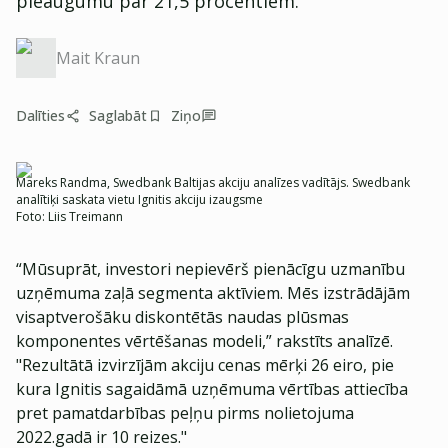
pieaugumu par 21,5 procentiem.
Mait Kraun
Dalīties
Saglabāt
Ziņo
Mareks Randma, Swedbank Baltijas akciju analīzes vadītājs. Swedbank
analītiķi saskata vietu Ignitis akciju izaugsme
Foto:
Liis Treimann
“Mūsuprāt, investori nepievērš pienācīgu uzmanību
uzņēmuma zaļā segmenta aktīviem. Mēs izstrādājām
visaptverošāku diskontētās naudas plūsmas
komponentes vērtēšanas modeli,” rakstīts analīzē.
"Rezultātā izvirzījām akciju cenas mērķi 26 eiro, pie
kura Ignitis sagaidāmā uzņēmuma vērtības attiecība
pret pamatdarbības peļņu pirms nolietojuma
2022.gadā ir 10 reizes."