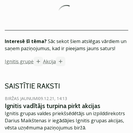
Interesē šī tēma?
Sāc sekot šiem atslēgas vārdiem un
saņem paziņojumus, kad ir pieejams jauns saturs!
Ignitis grupė
Akcija
SAISTĪTIE RAKSTI
BIRŽAS JAUNUMI
09.12.21, 14:13
Ignitis vadītājs turpina pirkt akcijas
Ignitis grupas valdes priekšsēdētājs un izpilddirekotrs
Darius Maikštenas ir iegādājies Ignitis grupas akcijas,
vēsta uzņēmuma paziņojumus biržā.