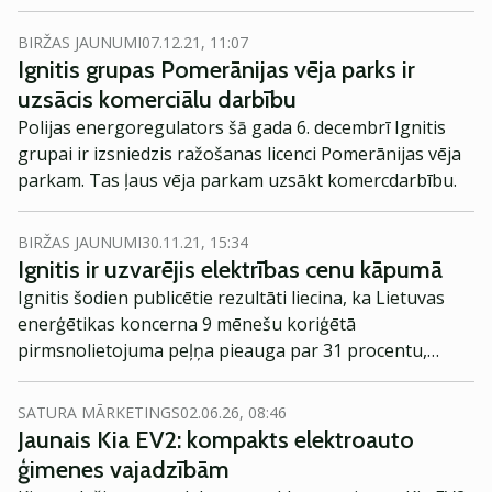
BIRŽAS JAUNUMI
07.12.21, 11:07
Ignitis grupas Pomerānijas vēja parks ir
uzsācis komerciālu darbību
Polijas energoregulators šā gada 6. decembrī Ignitis
grupai ir izsniedzis ražošanas licenci Pomerānijas vēja
parkam. Tas ļaus vēja parkam uzsākt komercdarbību.
BIRŽAS JAUNUMI
30.11.21, 15:34
Ignitis ir uzvarējis elektrības cenu kāpumā
Ignitis šodien publicētie rezultāti liecina, ka Lietuvas
enerģētikas koncerna 9 mēnešu koriģētā
pirmsnolietojuma peļņa pieauga par 31 procentu,
koriģētā tīrā peļņa pieaugusi par 65,4 procentiem un
gaidāmi vairāki jauni attīstības projekti.
SATURA MĀRKETINGS
02.06.26, 08:46
Jaunais Kia EV2: kompakts elektroauto
ģimenes vajadzībām