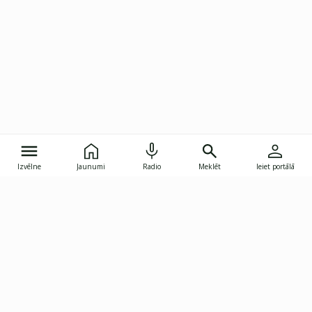
Izvēlne
Jaunumi
Radio
Meklēt
Ieiet portālā
Gunāra Astras iela 8B, Rīga, LV-1082
janis.skupelis@investoruklubs.lv