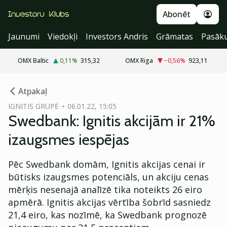
Abonēt
Jaunumi
Viedokļi
Investors Andris
Grāmatas
Pasāk
OMX Baltic
0,11
%
315,32
OMX Riga
−0,56
%
923,11
cebook
Atpakaļ
Twitter)
IGNITIS GRUPĖ
06.01.22, 15:05
Swedbank: Ignitis akcijām ir 21%
kedIn
izaugsmes iespējas
ail
Pēc Swedbank domām, Ignitis akcijas cenai ir
k
būtisks izaugsmes potenciāls, un akciju cenas
mērķis nesenajā analīzē tika noteikts 26 eiro
apmērā. Ignitis akcijas vērtība šobrīd sasniedz
21,4 eiro, kas nozīmē, ka Swedbank prognozē