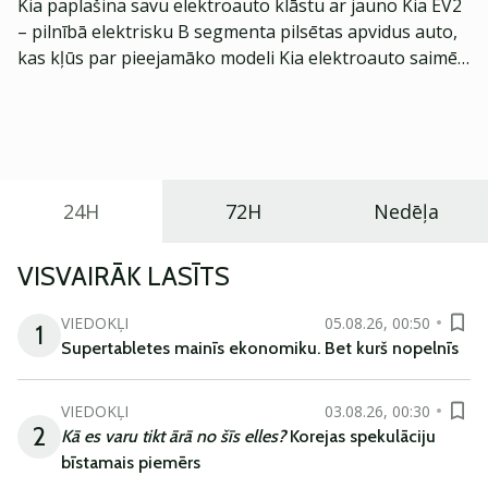
Kia paplašina savu elektroauto klāstu ar jauno Kia EV2
– pilnībā elektrisku B segmenta pilsētas apvidus auto,
kas kļūs par pieejamāko modeli Kia elektroauto saimē
Eiropā. Modelis izstrādāts ar mērķi piedāvāt ģimenēm
praktisku un tehnoloģiski modernu automobili
ikdienas vajadzībām.
24H
72H
Nedēļa
VISVAIRĀK LASĪTS
VIEDOKĻI
05.08.26, 00:50
1
Supertabletes mainīs ekonomiku. Bet kurš nopelnīs
VIEDOKĻI
03.08.26, 00:30
2
Kā es varu tikt ārā no šīs elles?
Korejas spekulāciju
bīstamais piemērs