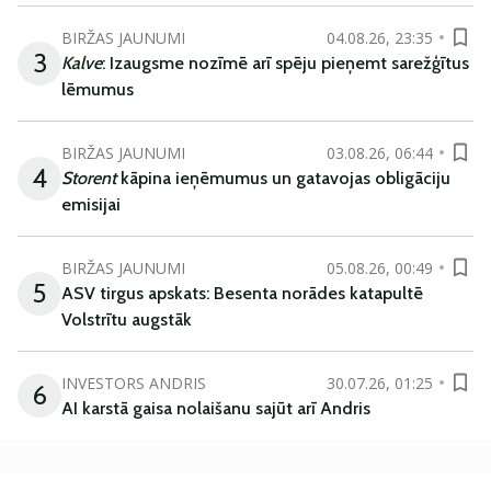
BIRŽAS JAUNUMI
04.08.26, 23:35
3
Kalve
: Izaugsme nozīmē arī spēju pieņemt sarežģītus
lēmumus
BIRŽAS JAUNUMI
03.08.26, 06:44
4
Storent
kāpina ieņēmumus un gatavojas obligāciju
emisijai
BIRŽAS JAUNUMI
05.08.26, 00:49
5
ASV tirgus apskats: Besenta norādes katapultē
Volstrītu augstāk
INVESTORS ANDRIS
30.07.26, 01:25
6
AI karstā gaisa nolaišanu sajūt arī Andris