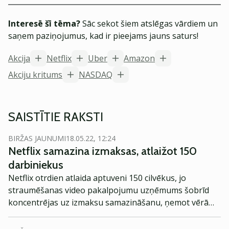
Interesē šī tēma?
Sāc sekot šiem atslēgas vārdiem un
saņem paziņojumus, kad ir pieejams jauns saturs!
Akcija
Netflix
Uber
Amazon
Akciju kritums
NASDAQ
SAISTĪTIE RAKSTI
BIRŽAS JAUNUMI
18.05.22, 12:24
Netflix samazina izmaksas, atlaižot 150
darbiniekus
Netflix otrdien atlaida aptuveni 150 cilvēkus, jo
straumēšanas video pakalpojumu uzņēmums šobrīd
koncentrējas uz izmaksu samazināšanu, ņemot vērā
lēnāku izaugsmi un pieaugošo konkurenci, vēsta
Barron’s.