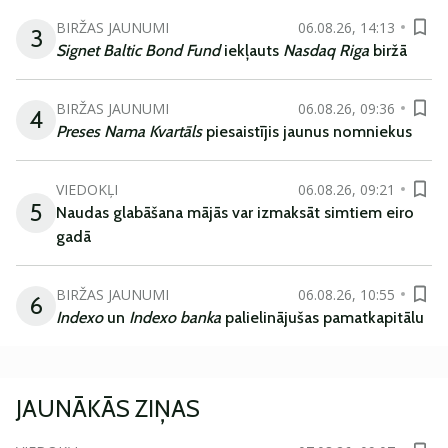
BIRŽAS JAUNUMI
06.08.26, 14:13
3
Signet Baltic Bond Fund
iekļauts
Nasdaq Riga
biržā
BIRŽAS JAUNUMI
06.08.26, 09:36
4
Preses Nama Kvartāls
piesaistījis jaunus nomniekus
VIEDOKĻI
06.08.26, 09:21
5
Naudas glabāšana mājās var izmaksāt simtiem eiro
gadā
BIRŽAS JAUNUMI
06.08.26, 10:55
6
Indexo
un
Indexo banka
palielinājušas pamatkapitālu
JAUNĀKĀS ZIŅAS