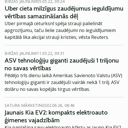
BIRŽAS JAUNUMI
05.05.22, 09:24
Uber cieta milzīgus zaudējumus ieguldījumu
vērtības samazināšanās dēļ
Uber pirmajā ceturksnī spēja strauji palielināt
apgrozījumu, taču lielie zaudējumi no ieguldījumiem
kapitālā lika akcijai strauji kristies, vēsta Reuters.
BIRŽAS JAUNUMI
11.05.22, 09:31
ASV tehnoloģiju giganti zaudējuši 1 triljonu
no savas vērtības
Pēdējo trīs dienu laikā Amerikas Savienoto Valstu (ASV)
tehnoloģiju giganti ir zaudējuši vairāk nekā 1 trilj. ASV
dolāru no savas kopējās tirgus vērtības.
SATURA MĀRKETINGS
02.06.26, 08:46
Jaunais Kia EV2: kompakts elektroauto
ģimenes vajadzībām
Kia paplašina savu elektroauto klāstu ar jauno Kia EV2