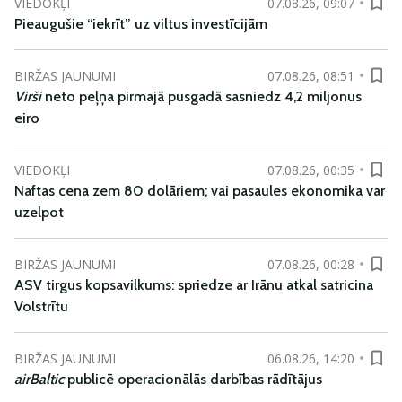
VIEDOKĻI
07.08.26, 09:07
Pieaugušie “iekrīt” uz viltus investīcijām
BIRŽAS JAUNUMI
07.08.26, 08:51
Virši
neto peļņa pirmajā pusgadā sasniedz 4,2 miljonus
eiro
VIEDOKĻI
07.08.26, 00:35
Naftas cena zem 80 dolāriem; vai pasaules ekonomika var
uzelpot
BIRŽAS JAUNUMI
07.08.26, 00:28
ASV tirgus kopsavilkums: spriedze ar Irānu atkal satricina
Volstrītu
BIRŽAS JAUNUMI
06.08.26, 14:20
airBaltic
publicē operacionālās darbības rādītājus