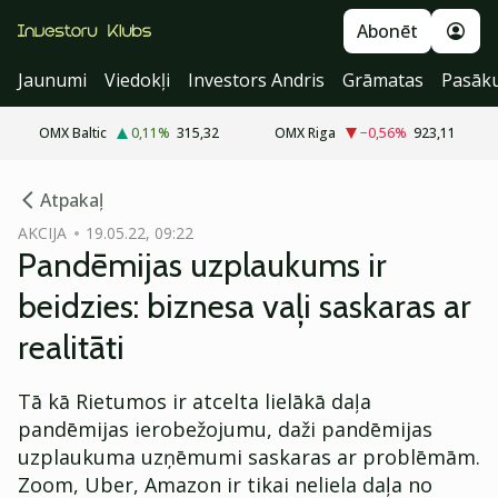
Abonēt
Jaunumi
Viedokļi
Investors Andris
Grāmatas
Pasāk
OMX Baltic
0,11
%
315,32
OMX Riga
−0,56
%
923,11
cebook
Atpakaļ
Twitter)
AKCIJA
19.05.22, 09:22
Pandēmijas uzplaukums ir
kedIn
beidzies: biznesa vaļi saskaras ar
ail
realitāti
k
Tā kā Rietumos ir atcelta lielākā daļa
pandēmijas ierobežojumu, daži pandēmijas
uzplaukuma uzņēmumi saskaras ar problēmām.
Zoom, Uber, Amazon ir tikai neliela daļa no