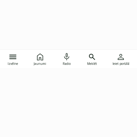
Izvēlne
Jaunumi
Radio
Meklēt
Ieiet portālā
Gunāra Astras iela 8B, Rīga, LV-1082
janis.skupelis@investoruklubs.lv
Abonē
Abonē jaunumus