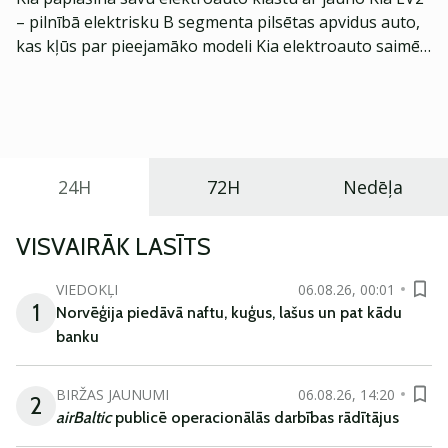
– pilnībā elektrisku B segmenta pilsētas apvidus auto,
kas kļūs par pieejamāko modeli Kia elektroauto saimē
Eiropā. Modelis izstrādāts ar mērķi piedāvāt ģimenēm
praktisku un tehnoloģiski modernu automobili
ikdienas vajadzībām.
24H
72H
Nedēļa
VISVAIRĀK LASĪTS
VIEDOKĻI
06.08.26, 00:01
1
Norvēģija piedāvā naftu, kuģus, lašus un pat kādu
banku
BIRŽAS JAUNUMI
06.08.26, 14:20
2
airBaltic
publicē operacionālās darbības rādītājus