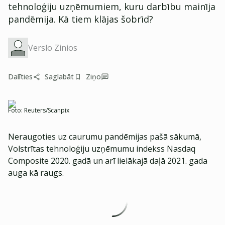
tehnoloģiju uzņēmumiem, kuru darbību mainīja
pandēmija. Kā tiem klājas šobrīd?
Verslo Zinios
Dalīties
Saglabāt
Ziņo
Foto:
Reuters/Scanpix
Neraugoties uz caurumu pandēmijas pašā sākumā,
Volstrītas tehnoloģiju uzņēmumu indekss Nasdaq
Composite 2020. gadā un arī lielākajā daļā 2021. gada
auga kā raugs.