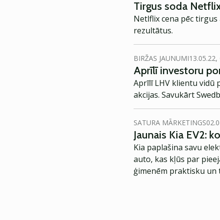
Tirgus soda Netfli
Netlflix cena pēc tirgu
rezultātus.
BIRŽAS JAUNUMI
13.05.22,
Aprīlī investoru p
Aprīlī LHV klientu vidū
akcijas. Savukārt Swedb
SATURA MĀRKETINGS
02.0
Jaunais Kia EV2: 
Kia paplašina savu elek
auto, kas kļūs par piee
ģimenēm praktisku un t