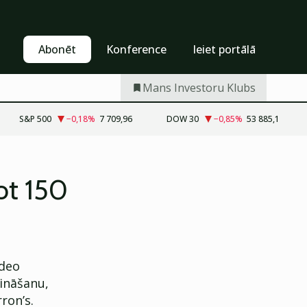
Pašapkalpošanās
Abonēt
Abonēt
Konference
Ieiet portālā
Mans Investoru Klubs
S&P 500
−0,18
%
7 709,96
DOW 30
−0,85
%
53 885,1
ot 150
ideo
ināšanu,
ron’s.