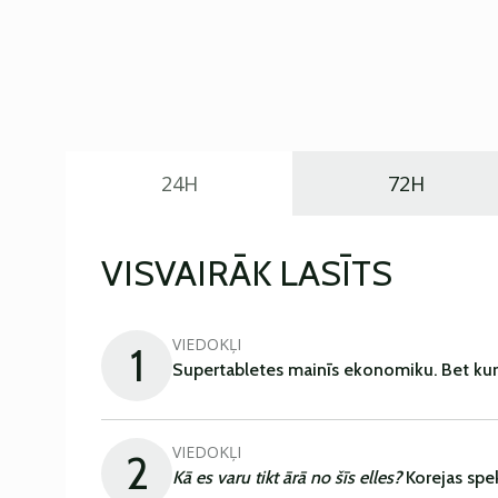
24H
72H
VISVAIRĀK LASĪTS
VIEDOKĻI
1
Supertabletes mainīs ekonomiku. Bet kur
VIEDOKĻI
2
Kā es varu tikt ārā no šīs elles?
Korejas spe