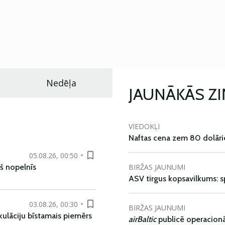
Nedēļa
JAUNĀKĀS Z
VIEDOKĻI
Naftas cena zem 80 dolāri
05.08.26, 00:50
BIRŽAS JAUNUMI
š nopelnīs
ASV tirgus kopsavilkums: spr
03.08.26, 00:30
BIRŽAS JAUNUMI
kulāciju bīstamais piemērs
airBaltic
publicē operacionāl