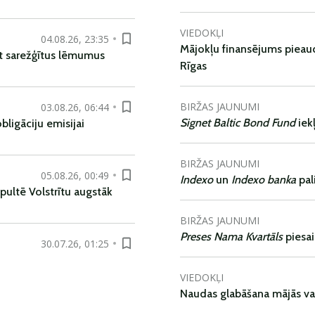
VIEDOKĻI
04.08.26, 23:35
Mājokļu finansējums pieaudz
t sarežģītus lēmumus
Rīgas
BIRŽAS JAUNUMI
03.08.26, 06:44
Signet Baltic Bond Fund
iek
ligāciju emisijai
BIRŽAS JAUNUMI
05.08.26, 00:49
Indexo
un
Indexo banka
pal
pultē Volstrītu augstāk
BIRŽAS JAUNUMI
Preses Nama Kvartāls
piesa
30.07.26, 01:25
VIEDOKĻI
Naudas glabāšana mājās va