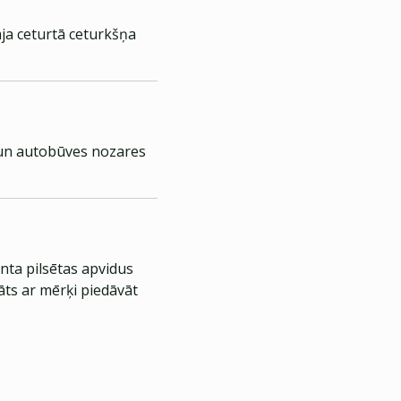
ja ceturtā ceturkšņa
u un autobūves nozares
nta pilsētas apvidus
āts ar mērķi piedāvāt