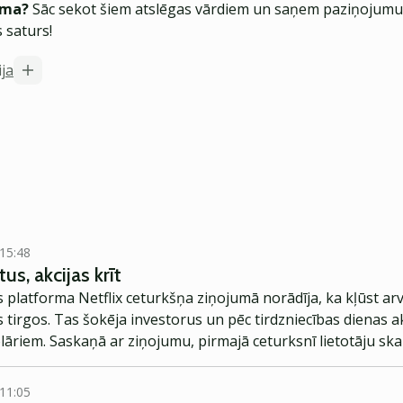
ēma?
Sāc sekot šiem atslēgas vārdiem un saņem paziņojumus
 saturs!
ija
 15:48
us, akcijas krīt
latforma Netflix ceturkšņa ziņojumā norādīja, ka kļūst arvi
os tirgos. Tas šokēja investorus un pēc tirdzniecības dienas 
lāriem. Saskaņā ar ziņojumu, pirmajā ceturksnī lietotāju ska
gaidīja lietotāju skaita pieaugumu par 2.6 milj.
 11:05