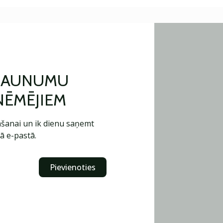
 JAUNUMU
ŅĒMĒJIEM
šanai un ik dienu saņemt
ā e-pastā.
Pievienoties