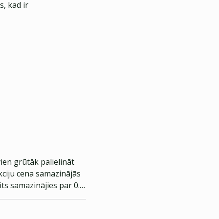
, kad ir
en grūtāk palielināt
akciju cena samazinājās
its samazinājies par 0.2