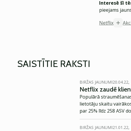
Interesē šī t
pieejams jauns
Netflix
Akc
SAISTĪTIE RAKSTI
BIRŽAS JAUNUMI
20.04.22,
Netflix zaudē klient
Populārā straumēšanas p
lietotāju skaitu vairāk
par 25% līdz 258 ASV do
milj., lai gan investori 
BIRŽAS JAUNUMI
21.01.22,