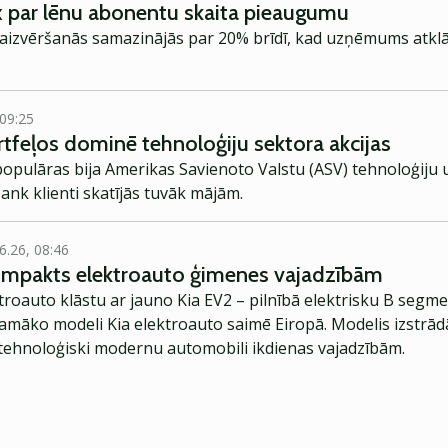
x par lēnu abonentu skaita pieaugumu
s aizvēršanās samazinājās par 20% brīdī, kad uzņēmums atklā
 09:25
ortfeļos dominē tehnoloģiju sektora akcijas
 populāras bija Amerikas Savienoto Valstu (ASV) tehnoloģij
ank klienti skatījās tuvāk mājām.
6.26, 08:46
kompakts elektroauto ģimenes vajadzībām
troauto klāstu ar jauno Kia EV2 – pilnībā elektrisku B segme
jamāko modeli Kia elektroauto saimē Eiropā. Modelis izstrād
ehnoloģiski modernu automobili ikdienas vajadzībām.