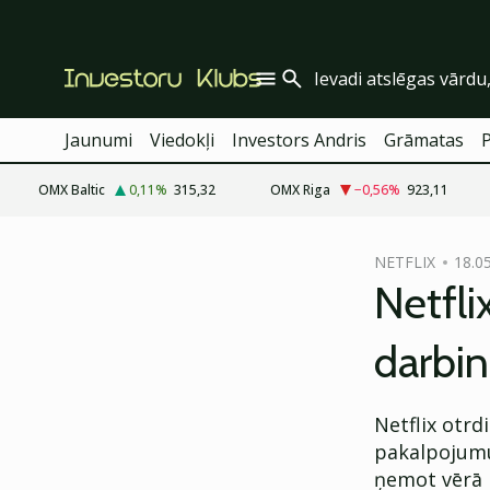
Jaunumi
Viedokļi
Investors Andris
Grāmatas
OMX Baltic
0,11
%
315,32
OMX Riga
−0,56
%
923,11
cebook
NETFLIX
18.05
Twitter)
Netfli
kedIn
darbin
ail
k
Netflix otrd
pakalpojumu
ņemot vērā 