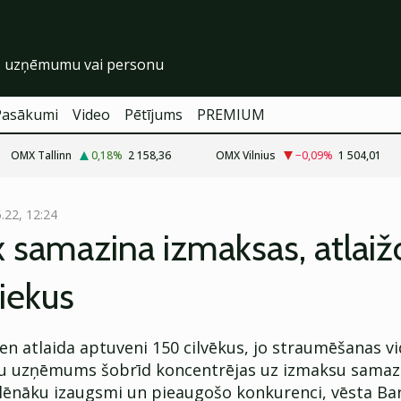
Pasākumi
Video
Pētījums
PREMIUM
OMX Tallinn
0,18
%
2 158,36
OMX Vilnius
−0,09
%
1 504,01
.22, 12:24
x samazina izmaksas, atlaiž
iekus
ien atlaida aptuveni 150 cilvēkus, jo straumēšanas v
 uzņēmums šobrīd koncentrējas uz izmaksu samaz
lēnāku izaugsmi un pieaugošo konkurenci, vēsta Bar