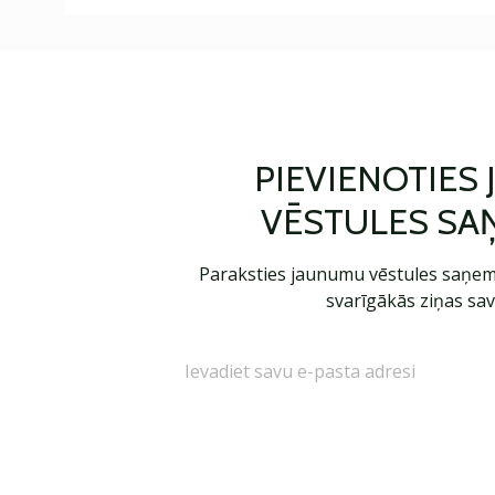
PIEVIENOTIES
VĒSTULES SA
Paraksties jaunumu vēstules saņem
svarīgākās ziņas sav