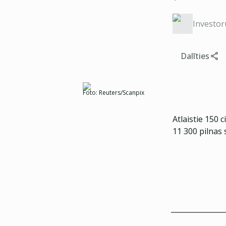
Investor
Dalīties
Foto:
Reuters/Scanpix
Atlaistie 150 
11 300 pilnas 