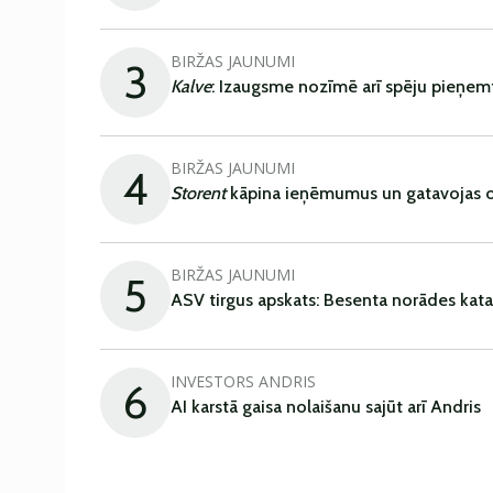
BIRŽAS JAUNUMI
3
Kalve
: Izaugsme nozīmē arī spēju pieņem
BIRŽAS JAUNUMI
4
Storent
kāpina ieņēmumus un gatavojas ob
BIRŽAS JAUNUMI
5
ASV tirgus apskats: Besenta norādes kata
INVESTORS ANDRIS
6
AI karstā gaisa nolaišanu sajūt arī Andris