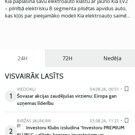
Kia paplašina savu elektroauto klāstu ar jauno Kia EV2
– pilnībā elektrisku B segmenta pilsētas apvidus auto,
kas kļūs par pieejamāko modeli Kia elektroauto saimē
Eiropā. Modelis izstrādāts ar mērķi piedāvāt ģimenēm
praktisku un tehnoloģiski modernu automobili
ikdienas vajadzībām.
24H
72H
Nedēļa
VISVAIRĀK LASĪTS
VIEDOKĻI
04.08.26, 00:51
1
Šovasar akcijas zaudējušas virzienu; Eiropa gan
uzņemas līderību
BIRŽAS JAUNUMI
03.08.26, 11:21
Investoru Klubs izsludina “Investoru PREMIUM
2
KLUBU” - slēgtu kopienu investoriem un