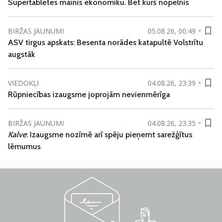
Supertabletes mainīs ekonomiku. Bet kurš nopelnīs
BIRŽAS JAUNUMI
05.08.26, 00:49
ASV tirgus apskats: Besenta norādes katapultē Volstrītu
augstāk
VIEDOKĻI
04.08.26, 23:39
Rūpniecības izaugsme joprojām nevienmērīga
BIRŽAS JAUNUMI
04.08.26, 23:35
Kalve
: Izaugsme nozīmē arī spēju pieņemt sarežģītus
lēmumus