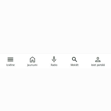
Izvēlne
Jaunumi
Radio
Meklēt
Ieiet portālā
Gunāra Astras iela 8B, Rīga, LV-1082
janis.skupelis@investoruklubs.lv