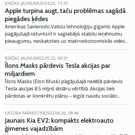
BIRŽAS JAUNUMI
29.04.22, 11:47
Apple turpina augt, taču problēmas sagādā
piegādes ķēdes
Amerikas Savienoto Valstu tehnoloģiju gigants Apple
pagājušajā ceturksnī ir saglabājis stabilu ieņēmumu
pieaugumu, neskatoties uz makroekonomiskās vides
pasliktināšanos. Tomēr investorus piesaistīja ziņas, ka
problēmas piegādes ķēdēs varētu diezgan būtiski
BIRŽAS JAUNUMI
02.05.22, 09:31
ietekmēt pārdošanas apjomu.
Īlons Masks pārdevis Tesla akcijas par
miljardiem
Īlons Masks (Elon Musk) pāgājušajā nedēļā pārdevis
Tesla akcijas 8.5 mljrd. dolāru vērtībā. Akcijas tiek
pārdotas ar konkrētu plānu – iegūt naudu sociālo
mediju platformas Twitter iegādei.
SATURA MĀRKETINGS
02.06.26, 08:46
Jaunais Kia EV2: kompakts elektroauto
ģimenes vajadzībām