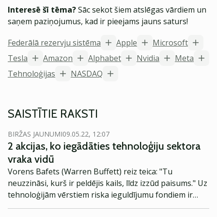
Interesē šī tēma?
Sāc sekot šiem atslēgas vārdiem un
saņem paziņojumus, kad ir pieejams jauns saturs!
Federālā rezervju sistēma
Apple
Microsoft
Tesla
Amazon
Alphabet
Nvidia
Meta
Tehnoloģijas
NASDAQ
SAISTĪTIE RAKSTI
BIRŽAS JAUNUMI
09.05.22, 12:07
2 akcijas, ko iegādāties tehnoloģiju sektora
vraka vidū
Vorens Bafets (Warren Buffett) reiz teica: "Tu
neuzzināsi, kurš ir peldējis kails, līdz izzūd paisums." Uz
tehnoloģijām vērstiem riska ieguldījumu fondiem ir
paisuma tendence.