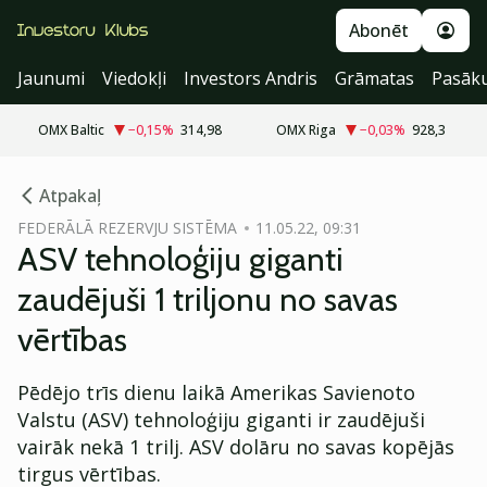
Abonēt
Jaunumi
Viedokļi
Investors Andris
Grāmatas
Pasāk
OMX Baltic
−0,15
%
314,98
OMX Riga
−0,03
%
928,3
cebook
Atpakaļ
Twitter)
FEDERĀLĀ REZERVJU SISTĒMA
11.05.22, 09:31
ASV tehnoloģiju giganti
kedIn
zaudējuši 1 triljonu no savas
ail
vērtības
k
Pēdējo trīs dienu laikā Amerikas Savienoto
Valstu (ASV) tehnoloģiju giganti ir zaudējuši
vairāk nekā 1 trilj. ASV dolāru no savas kopējās
tirgus vērtības.