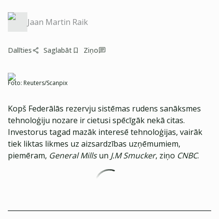
Jaan Martin Raik
Dalīties
Saglabāt
Ziņo
Foto:
Reuters/Scanpix
Kopš Federālās rezervju sistēmas rudens sanāksmes
tehnoloģiju nozare ir cietusi spēcīgāk nekā citas.
Investorus tagad mazāk interesē tehnoloģijas, vairāk
tiek liktas likmes uz aizsardzības uzņēmumiem,
piemēram,
General Mills
un
J.M Smucker
, ziņo
CNBC
.