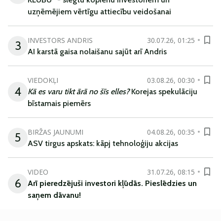
uzņēmējiem vērtīgu attiecību veidošanai
INVESTORS ANDRIS
30.07.26, 01:25
3
AI karstā gaisa nolaišanu sajūt arī Andris
VIEDOKĻI
03.08.26, 00:30
4
Kā es varu tikt ārā no šīs elles?
Korejas spekulāciju
bīstamais piemērs
BIRŽAS JAUNUMI
04.08.26, 00:35
5
ASV tirgus apskats: kāpj tehnoloģiju akcijas
VIDEO
31.07.26, 08:15
6
Arī
pieredzējuši
investori
kļūdā
s
.
Pieslēdzies un
saņem
dāvanu
!